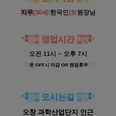
지우
[
30세
/
한국인
]
女
원장님
*
⁑
ღ
“
영업시간
“
ღ
⁑
*
오전 11시 ~ 오후 7시
♡
폰 OFF시 마감 OR 랜덤휴무
♡
*
⁑
ღ
“
오시는길
”
ღ
⁑
*
오창 과학산업단지 인근