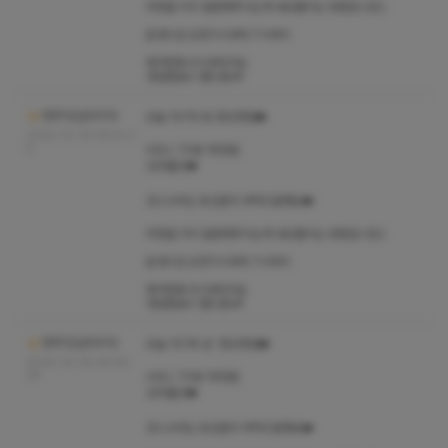
취향을 미리 말씀해주시는게 내상줄이는 방법입니당:)
운영시간 오전11시부터 7시까지
예약전화 9시부터가능
영업종료시 핸드폰off
청주1인샵다이아
오늘 10/19 토 정상영업❤️
2024-10-19 09:41:3
6
A코스 70분 18만원
도희출근❤️
코스수위는 유선문의 부탁드릴께요❤️
취향을 미리 말씀해주시는게 내상줄이는 방법입니당:)
운영시간 오전11시부터 7시까지
예약전화 9시부터가능
영업종료시 핸드폰off
청주1인샵다이아
오늘 10/18 금 정상영업❤️
2024-10-18 09:26:
38
A코스 70분 18만원
도희출근❤️
코스수위는 유선문의 부탁드릴께요❤️