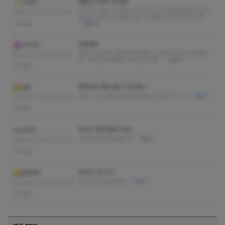
괜찮은 마사지 샵 발견
치칭엉
여기저기 많이 다녀봤는데 여기가 손가락에 꼽을정도로 제
2024-10-07 07:23:07
일 괜찮았네요. 또 갈라고요~ 다음에도 잘 부탁드립니다!
없음
더보기
만족해요
Vmbm
재방의사 만땅!! 오랜만에 제대로 된 마사지 받고 온거같네
2024-10-06 23:11:18
요~ 여기로 정착할까 고민중입니다^^
더보기
없음
청주에서 제일 좋은 것 같네요~
천량
혹시나 하고 와봤는데 굳이었어요 잘 받고 갑니다
더보기
2024-10-05 22:56:16
없음
마사지 진짜 잘하시네요
뜨뜨미
간만에 진짜 개운합니다
더보기
2024-10-05 20:52:37
없음
잘 받고 갑니다~
칠절봉미
다음에 또 방문할게요
더보기
2024-10-02 21:06:00
없음