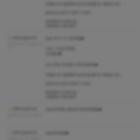
취향을 미리 말씀해주시는게 내상줄이는 방법입니당:)
운영시간 오전11시부터 7시까지
예약전화 9시부터가능
영업종료시 핸드폰off
청주1인샵다이아
오늘 10/17 목 정상영업❤️
2024-10-17 08:20:3
3
A코스 70분 18만원
도희출근❤️
코스수위는 유선문의 부탁드릴께요❤️
취향을 미리 말씀해주시는게 내상줄이는 방법입니당:)
운영시간 오전11시부터 7시까지
예약전화 9시부터가능
영업종료시 핸드폰off
청주1인샵다이아
오늘 휴무에용 내일부터 정상영업해용❤️
2024-10-16 15:30:1
1
청주1인샵다이아
오늘 휴무에용❤️
2024-10-15 12:48:1