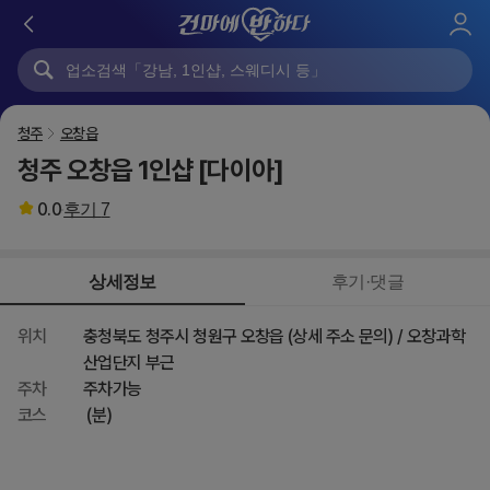
로
그
인
청주
오창읍
청주 오창읍 1인샵 [다이아]
0.0
후기
7
상세정보
후기·댓글
위치
충청북도 청주시 청원구 오창읍 (상세 주소 문의) / 오창과학
산업단지 부근
주차
주차가능
코스
(분)