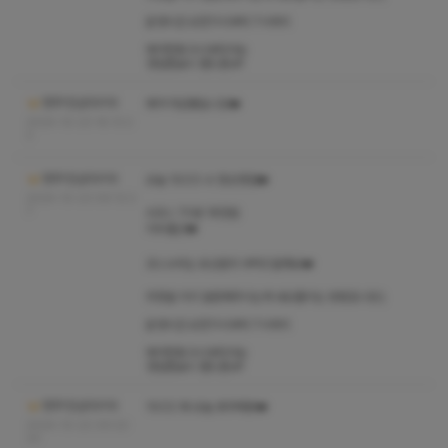
운영시간 오전11시부터 7시까지
예약전화 9시부터가능
영업종료시 핸드폰off
청주1인샵다이아
예약 마감됐습니당❤️
2024-10-23 16:13:2
2
청주1인샵다이아
오늘 10/23 수 정상영업❤️
2024-10-23 09:12:2
7
A코스 70분 18만원
지우출근❤️
코스수위는 유선문의 부탁드릴께요❤️
취향을 미리 말씀해주시는게 내상줄이는 방법입니당:)
운영시간 오전11시부터 7시까지
예약전화 9시부터가능
영업종료시 핸드폰off
청주1인샵다이아
10/22 화 오늘 휴무에용❤️
2024-10-22 09:22:
20