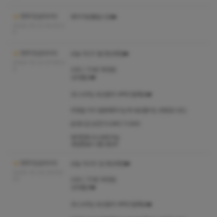
청주1인샵다이아
예약 마감됐습니당❤️
2024-10-21 14:02:2
6
청주1인샵다이아
오늘 10/21 월 정상영업❤️
2024-10-21 07:45:5
0
A코스 70분 18만원
도희출근❤️
코스수위는 유선문의 부탁드릴께요❤️
취향을 미리 말씀해주시는게 내상줄이는 방법입니당:)
운영시간 오전11시부터 7시까지
예약전화 9시부터가능
영업종료시 핸드폰off
청주1인샵다이아
오늘 10/20 일 정상영업❤️
2024-10-20 09:43:
23
A코스 70분 18만원
도희출근❤️
코스수위는 유선문의 부탁드릴께요❤️