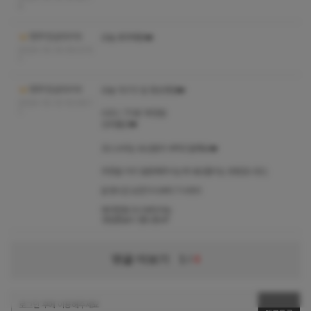
4
청주1인샵다이아
오늘 휴무에용❤️
2024-10-14 09:21:5
1
청주1인샵다이아
오늘 10/13 일 정상영업❤️
2024-10-13 10:09:1
1
A코스 70분 18만원
도희출근❤️
코스수위는 유선문의 부탁드릴께요❤️
취향을 미리 말씀해주시는게 내상줄이는 방법입니당:)
운영시간 오전11시부터 7시까지
예약전화 9시부터가능
영업종료시 핸드폰off
댓글 더보기
1
/
4