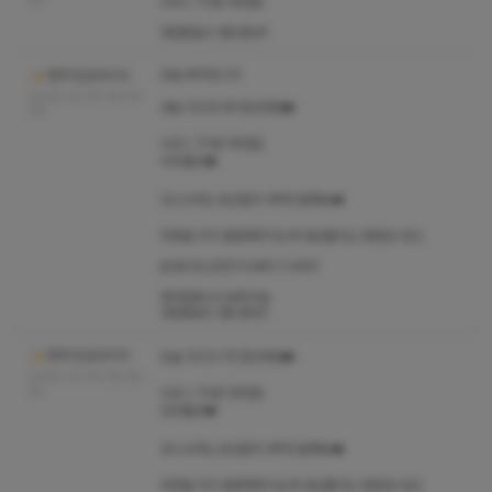
49
A코스 70분 18만원
영업종료시 핸드폰off
오늘 휴무입니다
청주1인샵다이아
2024-10-28 09:16:
내일 10/29 화 정상영업❤️
06
A코스 70분 18만원
지우출근❤️
코스수위는 유선문의 부탁드릴께요❤️
취향을 미리 말씀해주시는게 내상줄이는 방법입니당:)
운영시간 오전11시부터 7시까지
예약전화 9시부터가능
영업종료시 핸드폰off
청주1인샵다이아
오늘 10/24 목 정상영업❤️
2024-10-24 08:38:
44
A코스 70분 18만원
도희출근❤️
코스수위는 유선문의 부탁드릴께요❤️
취향을 미리 말씀해주시는게 내상줄이는 방법입니당:)