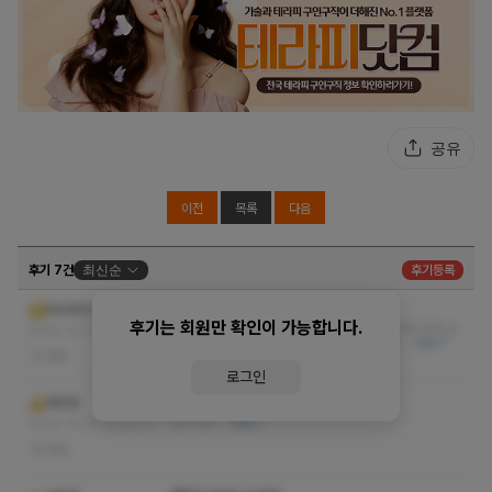
공유
이전
목록
다음
후기 7건
최신순
후기등록
여기저기 다 다녀봤지만 여기 괜찮네요
MAMEXI
후기는 회원만 확인이 가능합니다.
여기저기 다녀봤지만 여기 괜찮네요 관리사님 외모 몸매 실
2024-10-14 17:20:40
력 꼼꼼함 청결함 모두 빠짐없이 마음에 듭니다
더보기
없음
로그인
오늘도 잘 받았습니다^^
짜장면
쏘굿이요
더보기
2024-10-07 14:10:12
없음