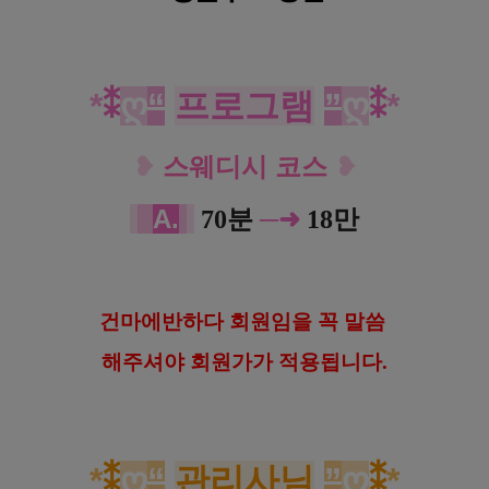
*
⁑
ღ
“
프로그램
”
ღ
⁑
*
❥
스웨디시 코스
❥
A
.
─➜
70분
18만
건마에반하다 회원임을 꼭 말씀
해
주셔야 회원가가 적용됩니다.
*
⁑
ღ
“
관리사님
”
ღ
⁑
*