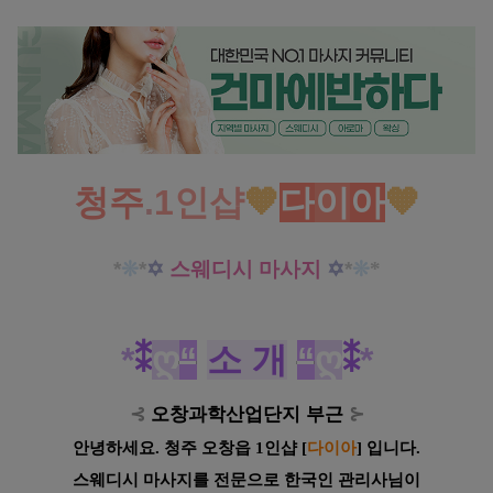
청주
.
1인샵
🧡
다
이
아
🧡
*
❊
*
✡
스웨디시 마사지
✡
*
❊
*
*
⁑
ღ
“
소 개
“
ღ
⁑
*
⊰
오창과학산업단지 부근
⊱
안녕하세요. 청주 오창읍 1인샵
[
다이아
] 입니다.
스웨디시 마사지를 전문으로 한국인
관리사님이