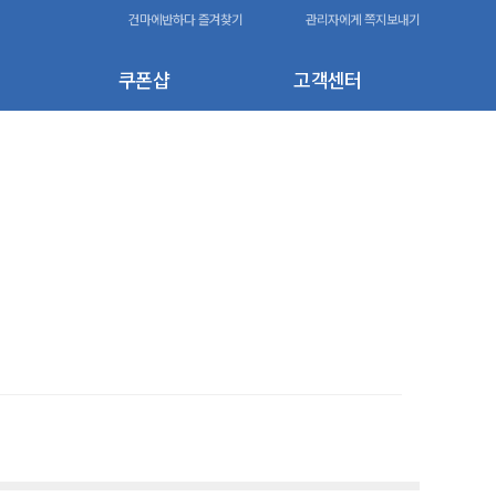
건마에반하다 즐겨찾기
관리자에게 쪽지보내기
쿠폰샵
고객센터
80,000원
-20,000원
-10,000원