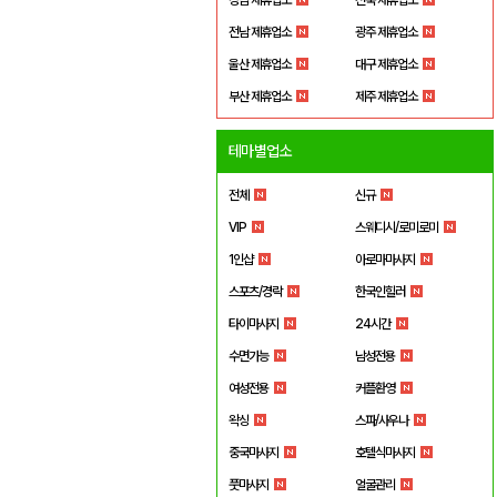
전남 제휴업소
광주 제휴업소
울산 제휴업소
대구 제휴업소
부산 제휴업소
제주 제휴업소
테마별업소
전체
신규
VIP
스웨디시/로미로미
1인샵
아로마마사지
스포츠/경락
한국인힐러
타이마사지
24시간
수면가능
남성전용
여성전용
커플환영
왁싱
스파/사우나
중국마사지
호텔식마사지
풋마사지
얼굴관리