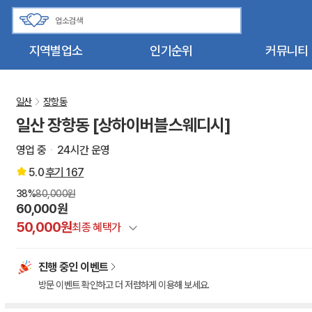
지역별업소
인기순위
커뮤니티
일산
장항동
일산 장항동 [상하이버블스웨디시]
영업 중
24시간 운영
5.0
후기
167
38%
80,000원
60,000원
50,000원
최종 혜택가
정상가
진행 중인 이벤트
건마에반하다 특별할인
방문 이벤트 확인하고 더 저렴하게 이용해 보세요.
이벤트 할인