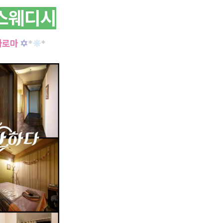
스웨디시
아로마
✡
*
❊
*