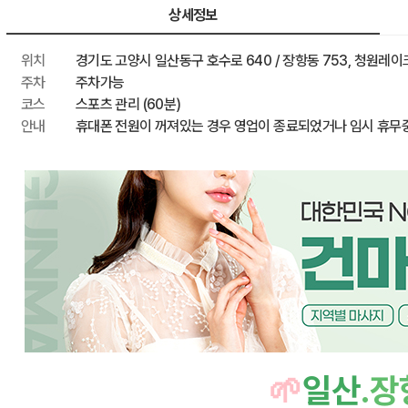
최종 혜택가
상세정보
위치
경기도 고양시 일산동구 호수로 640 / 장항동 753, 청원레이크
주차
주차가능
코스
스포츠 관리 (60분)
안내
휴대폰 전원이 꺼져있는 경우 영업이 종료되었거나 임시 휴무
🌱
일산
.
장