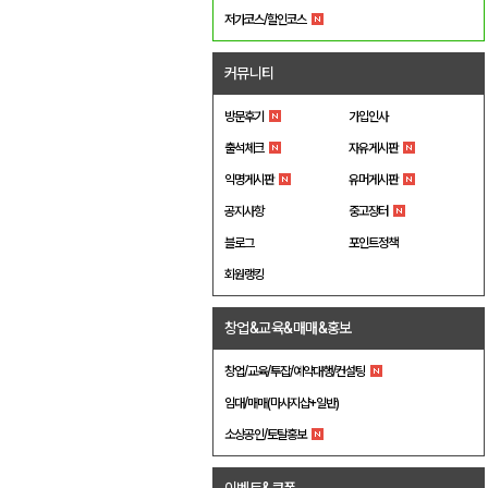
저가코스/할인코스
커뮤니티
방문후기
가입인사
출석체크
자유게시판
익명게시판
유머게시판
공지사항
중고장터
블로그
포인트정책
회원랭킹
창업&교육&매매&홍보
창업/교육/투잡/예약대행/컨설팅
임대/매매(마사지샵+일반)
소상공인/토탈홍보