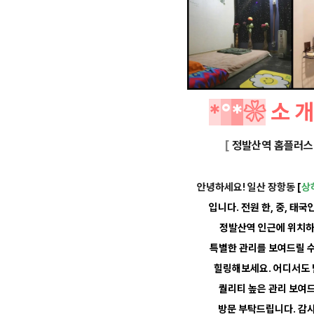
*
°
*
❀
소
[
정발산역 홈플러스 
안녕하세요! 일산 장항동
[
상
입니다.
전원 한, 중, 태국
정발산역 인근에
위치
특별한 관리를
보여드릴 
힐링해보세요.
어디서도
퀄리티
높은
관리
보여
방
문
부탁드립니다.
감사