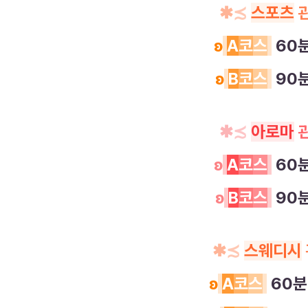
✱
≾
스포츠
ʚ
A
코
스
60
ʚ
B
코
스
90
✱
≾
아로마
ʚ
A
코
스
60
ʚ
B
코
스
90
✱
≾
스웨디시
ʚ
A
코
스
60분