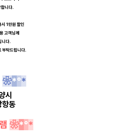
장합니다.
시 1만원 할인
이용 고객님께
립니다.
로 부탁드립니다.
역
❀
*
°
*
양시
장항동
램
❀
*
°
*