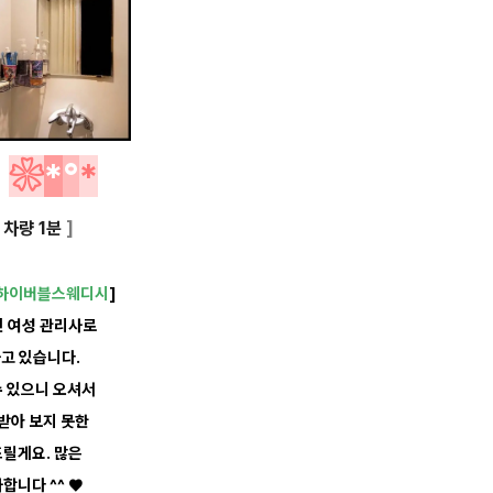
개
❀
*
°
*
차량 1분
]
하이버블스웨디시
]
인 여성
관리사로
하고
있습니다.
수
있으니
오셔서
받아
보지
못한
드릴게요.
많은
합니다 ^^ ♥