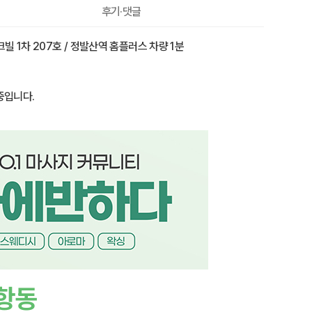
50,000원
후기·댓글
빌 1차 207호 / 정발산역 홈플러스 차량 1분
중입니다.
항동
🌿