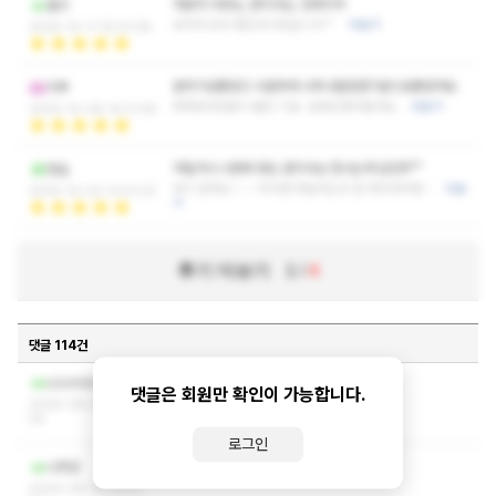
카운터 사장님, 관리사님, 인테리어
젤리
삼박자 모두 좋은곳이었습니다^^
더보기
2025-10-11 15:01:38
분위기넘좋았고 시원하게 너무나힐링댄기분으로좋았어요.
치뿌
찌뿌등하던몸이 풀린 기분. 담에또찾아뵐게요
더보기
2025-10-08 14:21:56
어딜가나 나한테 맞는 관리사님 만나는게 답인듯^^
현실
여기 잘해요~~~ 부위별 해달라는곳 잘 해주셨어용~
더보
2025-10-02 12:01:23
기
후기 더보기
1
/
4
댓글 114건
작성자와 관리자만 볼 수 있는 댓글입니다.
zzzmmek
댓글은 회원만 확인이 가능합니다.
2026-08-05 21:03:
05
로그인
작성자와 관리자만 볼 수 있는 댓글입니다.
나뭇꾼
2026-08-03 23:41: