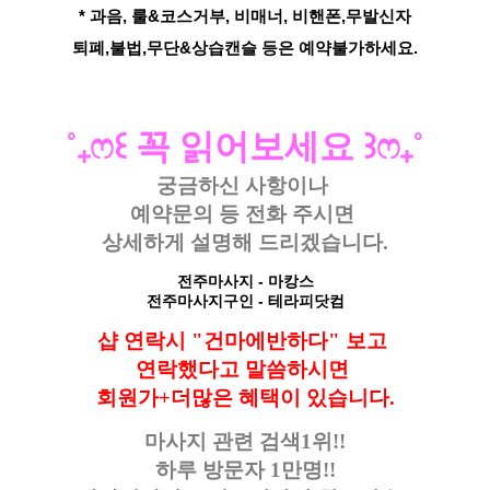
* 과음, 룰&코스거부, 비매너, 비핸폰,무발신자
퇴폐,불법,무단&상습캔슬 등은 예약불가하세요.
˚
₊
ෆ
꒰
꼭 읽어보세요
꒱
ෆ
₊
˚
궁금하신 사항이나
예약문의 등
전화 주시면
상세하게 설명해 드리겠습니다.
전주마사지
- 마캉스
전주마사지구인
- 테라피닷컴
샵 연락시 "건마에반하다" 보고
연락했다고
말씀하시면
회원가+더많은 혜택이 있습니다.
마사지 관련 검색1위!!
하루 방문자 1만명!!