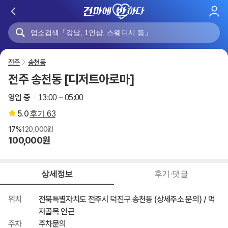
로
그
인
전주
송천동
전주 송천동 [디저트아로마]
영업 중
13:00 ~ 05:00
5.0
후기
63
17%
120,000원
100,000원
상세정보
후기·댓글
위치
전북특별자치도 전주시 덕진구 송천동 (상세주소 문의) / 먹
자골목 인근
주차
주차문의