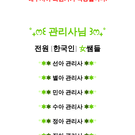
˚
₊
ෆ
꒰
관리사님
꒱
ෆ
₊
˚
전원
[
한국인
]
女
쌤들
*
✱
✱
선아 관리사
✱
✱
*
*
✱
✱
별아 관리사
✱
✱
*
*
✱
✱
민아 관리사
✱
✱
*
*
✱
✱
수아 관리사
✱
✱
*
*
✱
✱
정아 관리사
✱
✱
*