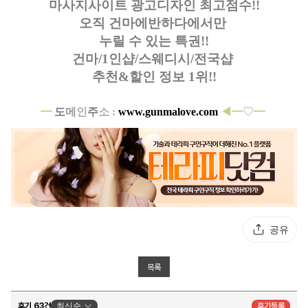
마사지사이트 광고디자인
최고점수!!
오직 건마에반하다에서만
누릴 수 있는 특권!!
건마/1인샵/스웨디시/전국샵
추천&할인 정보 1위!!
━
도
메
인
주
소 :
www.gunmalove.com
◀━
♡
━
공유
목록
후기 63건
최신순
후기등록