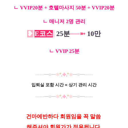
ㄴ V
VIP20분 + 호텔마사지 50분 + V
VIP20분
ㄴ
매니저 2명 관리
❥
E
코스
25분
─
─
➼
10만
ㄴ VVIP 25분
······
━
≡
━
✼
°
.
✤
.
°
✼
━
≡
━······
입퇴실 포함 시간 = 상기 관리 시간
······
━
≡
━
✼
°
.
✤
.
°
✼
━
≡
━······
건마에반하다 회원임을 꼭 말씀
해
주셔야 회원가가 적용됩니다.