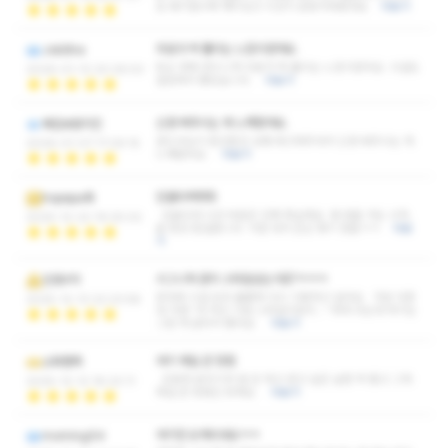
요.얘기할수록 재미있고 시간이 금방가버렸네요
더보기
피로가 싹 풀리는 느낌이었어요.
JobStra
퇴근 후에 받으니까 피로가 싹 풀리는 느낌이었어요. 시설도
2026-01-12 20:26:53
깔끔해서 좋았습니다.
더보기
신경 써주시는 게 느껴졌어요.
복잡보람치킨
관리사님이 중간중간 상태 체크해주셔서 신경 써주시는 게
2026-01-07 17:29:15
느껴졌어요.
더보기
단골되버렷쥬
hopepa혹
단골인데 시간 부분은 진짜 확실해요. 몇 번을 가도 시작,
2025-12-22 19:25:02
끝 항상 동일합니다. 이런 데가 은근 찾기 힘듦ㅋㅋ
더보
기
시그니처 관리 스타일있는거죠?ㅋㅋㅋ
인생4막
응대와 시설 모두 훌륭해 다시 이용하고 싶어요 가끔 다른
2025-12-13 22:23:58
데 가면 “아 여긴 이런 스타일이었지…” 하게 되는데 여기는
그런 게 없어서 좋아요.
더보기
여기 제일 큰 장점
소확행족
조용한 분위기라 말 안 하고 받고 싶은 날엔 딱 좋고 그게
2025-12-12 18:23:11
제일 큰 장점인 듯해요.
더보기
여기만 오게되네요ㅋㅋ
morning54