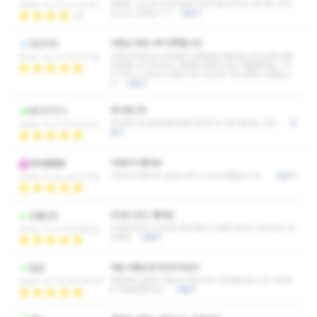
처음엔 그냥 한 번 받아보자 해서 왔는데 어느새 계속 여기
2025-12-10 01:21:45
만 오고 있네요ㅋㅋ
더보기
사장님 추천 너무 만족합니다
김신이다
사장님추천으로 민아관리사한테받고왔어요 웃는상에 엄청
2025-12-07 23:13:19
친절합니다 마사지도 제대로 해줘서 많이 개운했네요 그리
고 서비스 마인드가 좋으셔서 요근래 가장 만족스러웠습니
다
더보기
하나매니저
MCS7511
하나매니저 글래머타입에 마인드가 너무 좋네요 강추
더
2025-11-27 21:52:06
보기
가성비가 좋아요
후르릅촵촵
가성비가 좋아요 일반스웨디시 보다 훨좋습니다
더보기
2025-11-22 19:27:28
60분 A코스 좋네요
승철LEE
60분후딱지나가네요 윤아관리사 몸매 관리도 잘되있고 상
2025-11-07 22:38:40
냥해요
더보기
처음 가봤는데 마사지사님이
깝군
처음부터 끝까지 열심히 해주셔서 너무좋았습니다. 다음에
2025-10-16 09:26:07
또 방문예정이요~
더보기