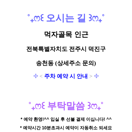
˚
₊
ෆ
꒰
오시는 길
꒱
ෆ
₊
˚
먹자골목 인근
전북특별자치도 전주시 덕진구
송천동
(상세주소 문의)
✣
<
주차 예약 시 안내
>
✣
˚
₊
ෆ
꒰
부탁말씀
꒱
ෆ
₊
˚
* 예약 환영!^^ 입실 후 선불 결제 이십니다! ^^
* 예약시간 10분초과시 예약이 자동취소 되세요