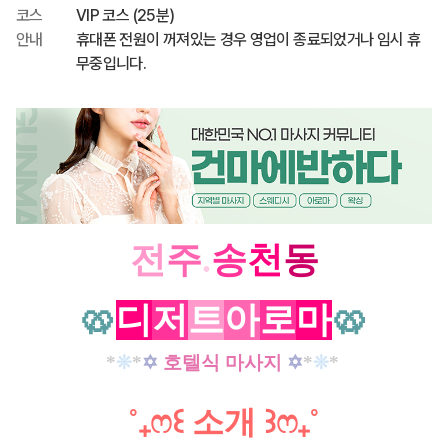
코스
VIP 코스 (25분)
안내
휴대폰 전원이 꺼져있는 경우 영업이 종료되었거나 임시 휴
무중입니다.
전
주
.
송
천
동
🥨
디
저
트
아
로
마
🥨
*
❊
*
✡
호텔식 마사지
✡
*
❊
*
˚
₊
ෆ
꒰
소개
꒱
ෆ
₊
˚