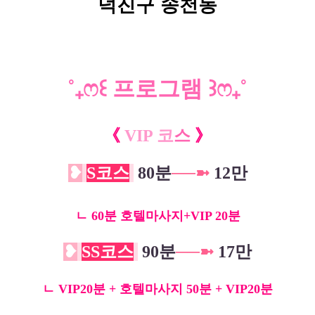
덕진구 송천동
˚
₊
ෆ
꒰
프로그램
꒱
ෆ
₊
˚
《
VIP 코
스
》
❥
S
코스
80분
─
─
➼
12만
ㄴ 60분 호텔마사지+VIP 20분
❥
SS
코스
90분
─
─
➼
17만
ㄴ VIP20분 + 호텔마사지 50분 +
VIP20분