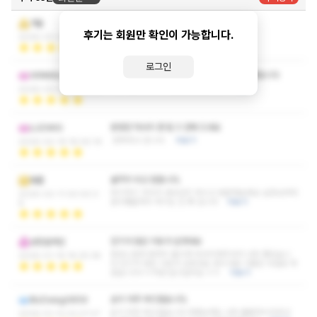
관리사님이 친절하고 마사지 잘해주시네요
겨울
후기는 회원만 확인이 가능합니다.
더 좋아진것 같네요 ㅎㅎ
더보기
2026-03-24 10:15:38
로그인
첫번째로 얼굴 보고 놀랬고 두번째 스킬에 놀랬습니다
아마테라스
너무 잘하시더라구요 잘받았습니다!
더보기
2026-03-07 22:38:57
받았던 마사지 중 탑 3 안에 드네요
LUDWIG
만족하고 갑니다.
더보기
2026-02-19 18:05:19
솔직히 비교 힘듭니다.
애플
여기저기 가다가 내상입지 마시고 방문해보세요 실장님부터
2026-02-11 00:00:3
관리쌤들까지 여기는 진.짜 입니다
더보기
8
인기가 많은 이유가 있엇네요
성장설계인
정성스럽게 땀까지 흘리며 마사지해주셔서 너무 좋았습니
2026-01-19 18:25:38
다.인기가 많은 이유가 있엇네요 관리사분 이름은 비밀로 하
겠습니다ㅎㅎ저만 알고싶어요 ㅎㅎ
더보기
손이 아주 부드럽습니다.
BizDesig0859
손이 아주 부드럽습니다.대화능력도 너무 휼룡하시더라고
2026-01-13 02:27:27