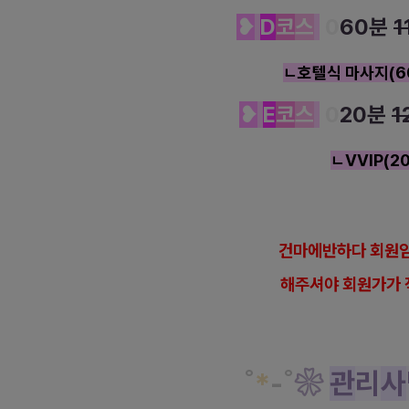
❥
D
코
스
0
60분
1
ㄴ호텔식 마사지(6
❥
E
코
스
0
20분
1
ㄴVVIP(2
건마에반하다 회원임
해
주셔야 회원가가 
˚
*
-
˚
❀
관
리
사