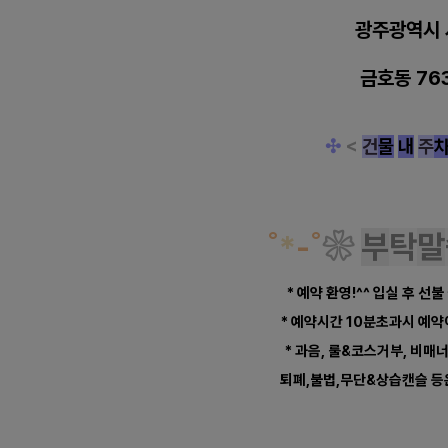
광주광역시 
금호동 76
✣
<
건
물
내
주
˚
*
-
˚
❀
부
탁
말
* 예약 환영!^^ 입실 후 선불
* 예약시간 10분초과시 예
* 과음, 룰&코스거부, 비매
퇴폐,불법,무단&상습캔슬 등