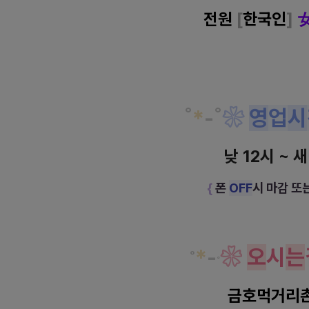
전원
[
한국인
]
˚
*
-
˚
❀
영
업
시
낮 12시 ~ 
{
폰
OFF
시 마감 또
*
-
❀
오
시
는
˚
˚
금호먹거리촌