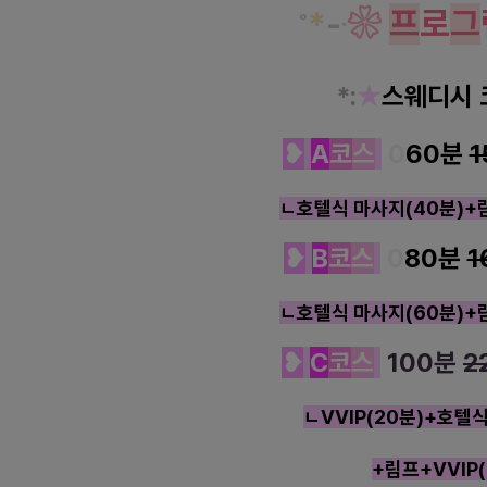
*
-
❀
프
로
그
˚
˚
*
:
★
스웨디시 
❥
A
코
스
0
60분
1
ㄴ호텔식 마사지(40분)+림
❥
B
코
스
0
80분
1
ㄴ호텔식 마사지(60분)+림
❥
C
코
스
100분
2
ㄴVVIP(20분)+호텔식
+림프+VVIP(