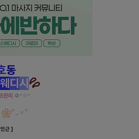
호
동
웨
디
시
💦
림프관리
✡
*
❊
*
❀
˚
-
*
˚
인근 ]