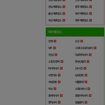
전남 제휴업소
광주 제휴업소
울산 제휴업소
대구 제휴업소
부산 제휴업소
제주 제휴업소
테마별업소
전체
신규
VIP
스웨디시/로미로미
1인샵
아로마마사지
스포츠/경락
한국인힐러
타이마사지
24시간
수면가능
남성전용
여성전용
커플환영
왁싱
스파/사우나
중국마사지
호텔식마사지
풋마사지
얼굴관리