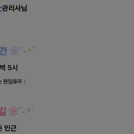
女
관리사님
간
❀
˚
-
*
˚
새벽 5시
는 랜덤휴무
}
길
❀
˚
-
*
˚
 인근