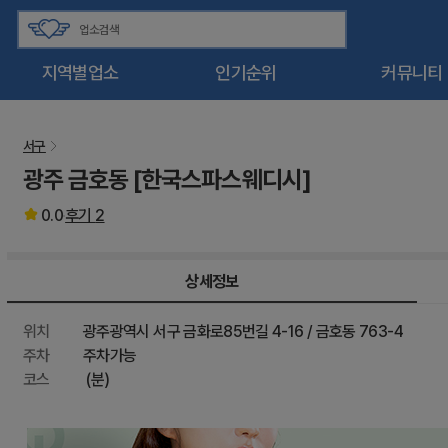
지역별업소
인기순위
커뮤니티
서구
광주 금호동 [한국스파스웨디시]
0.0
후기
2
상세정보
위치
광주광역시 서구 금화로85번길 4-16 / 금호동 763-4
주차
주차가능
코스
(분)