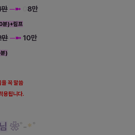
1만
─
➼
0
8만
0분)+림프
2만
─
➼
10만
0분)
을 꼭 말씀
적용됩니다.
님
❀
˚
-
*
˚