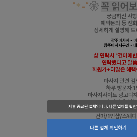
˚
*
-
˚
❀
꼭 읽어
궁금하신 사
예약문의 등
전화
상세하게 설명해 드
광주마사지
- 
광주마사지구인
- 
샵 연락시 "건마에
연락했다고
말
회원가+더많은 혜택
마사지 관련 검색
하루 방문자 1
마사지사이트 광고디
오직 건마에반하
제휴 종료된 업체입니다. 다른 업체를 확인
누릴 수 있는 
건마/1인샵/스웨
추천&할인 정보 
다른 업체 확인하기