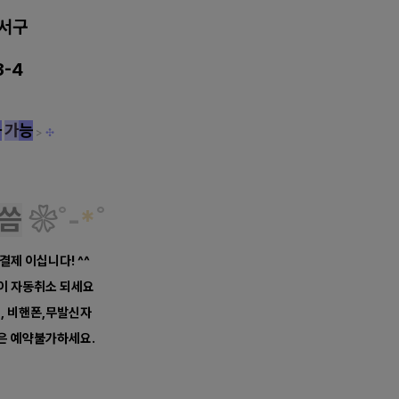
서구
3-4
차
가
능
>
✣
씀
❀
˚
-
*
˚
 결제 이십니다! ^^
약이 자동취소 되세요
너, 비핸폰,무발신자
은 예약불가하세요.