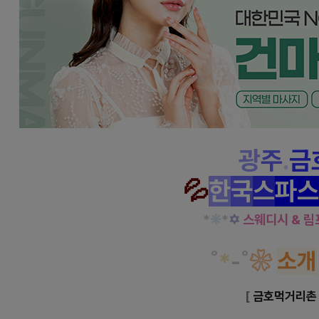
광
주
.
금
💦
한
국
스
파
스
*
❊
*
✡
스웨디시 & 
˚
*
-
˚
❀
소
개
[
금호먹거리촌 