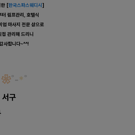
한 [
한국스파스웨디시
]
터 림프관리, 호텔식
리미엄 마사지
전문 샵으로
직접 관리해 드리니
감사합니다~^^!
❀
˚
-
*
˚
 서구
동