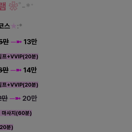
램
❀
˚
-
*
˚
코스
★
:*
5만
─
➼
13만
프+VVIP(20분)
6만
─
➼
14만
프+VVIP(20분)
2만
─
➼
20만
 마사지(60분)
20분)