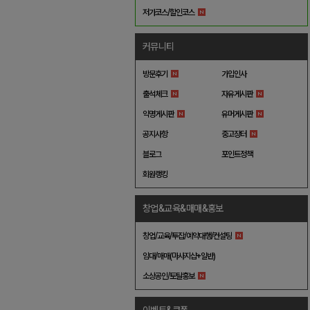
저가코스/할인코스
커뮤니티
방문후기
가입인사
출석체크
자유게시판
익명게시판
유머게시판
공지사항
중고장터
블로그
포인트정책
회원랭킹
창업&교육&매매&홍보
창업/교육/투잡/예약대행/컨설팅
임대/매매(마사지샵+일반)
소상공인/토탈홍보