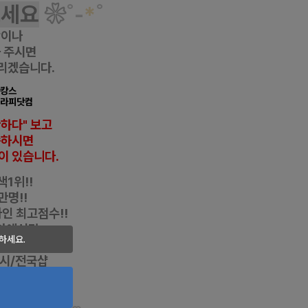
보세요
❀
˚
-
*
˚
항이나
 주시면
리겠습니다.
마캉스
테라피닷컴
반하다" 보고
씀하시면
이 있습니다.
1위!!
만명!!
자인
최고점수!!
다에서만
하세요.
특권!!
디시/전국샵
1위!!