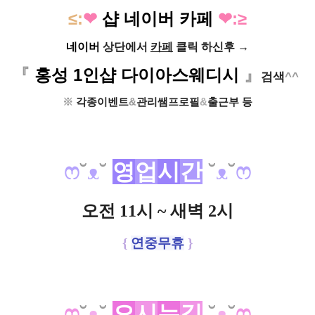
≤:
❤
샵
네이버
카페
❤:≥
네이버
상단에서
카페
클릭 하신후 →
『
홍성 1인샵 다이아스웨디시
』
검색
^^
※
각종이벤트
&
관리쌤프로필
&
출근부 등
ෆ
˘
ᴥ
˘
영
업
시
간
˘
ᴥ
˘
ෆ
오전 11시 ~ 새벽 2시
{
연중무휴
}
ෆ
˘
ᴥ
˘
오
시
는
길
˘
ᴥ
˘
ෆ