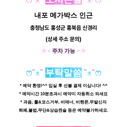
내포 메가박스 인근
충청남도 홍성군 홍북읍
신경리
(상세 주소 문의)
✣
<
주
차
가
능
>
✣
ෆ
˘
ᴥ
˘
부
탁
말
씀
˘
ᴥ
˘
ෆ
* 예약 환영!^^ 입실 후 선불 결제 이십니다! ^^
* 예약시간 10분초과시 예약이 자동취소 되세요
* 과음, 룰&코스거부, 비매너, 비핸폰,무발신자
퇴폐,불법,무단&상습캔슬 등은 예약불가하세요.