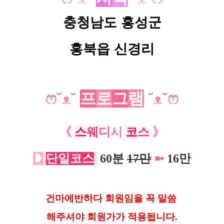
충청남도 홍성군
홍북읍 신경리
ෆ
˘
ᴥ
˘
프
로
그
램
˘
ᴥ
˘
ෆ
《
스
웨
디
시
코
스
》
❥
단일
코스
60분
17만
➼
16만
건마에반하다 회원임을 꼭 말씀
해
주셔야 회원가가 적용됩니다.