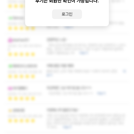
후기는 회원만 확인이 가능합니다.
응대와 시설 모두 훌륭해 다시 이용하고 싶어요 좋네여 ㅋ
2026-02-22 17:47:25
ㅋ
더보기
로그인
.
Servus
잘 쉬다갑니다. 프로필하고 차이가 조금있는데 게의치 않는
2026-01-11 15:49:35
정도네요
더보기
안정적인 느낌~
starhan61
여러 군데 받아봤는데 여기는 전체적으로 안정적인 느낌이
2025-12-08 20:59:4
에요. 갑자기 세게 누르거나 그런 거 없이 처음부터 끝까지
6
흐름이 괜찮았습니다.
더보기
어깨 뭉침 자동 해제
파라다이스8808
몸에 뭉친 근육 자동 해제되네요? 이래서 마사지 받죠
더
2025-12-05 12:58:14
보기
피곤하면 그냥 여기로 옵니다ㅋㅋ
아이엠패디
피곤하면 그냥 여기로 옵니다ㅋㅋ
더보기
2025-11-30 20:57:21
아영매니저 잘받고가요~
성대사랑
가장 인기있는분이라고 아영매니저 추천해주셔서 받았는데
2025-11-22 20:48:24
인기 있을만하네요 키도 크시고 늘씬한 슬랜더 스타일에 미
모도 뛰어나셔서 남자분들이라면 모두 반할것 같아요 게다
가 마사…
더보기