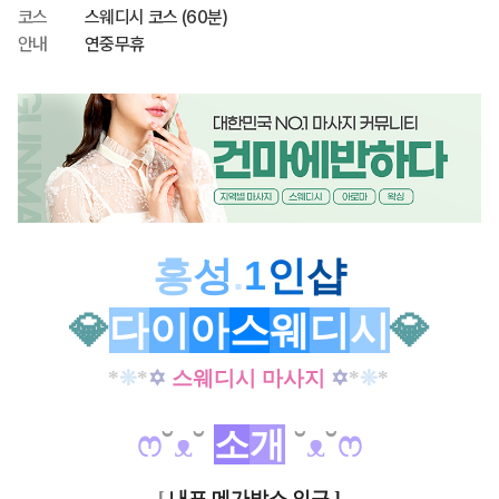
코스
스웨디시 코스 (60분)
안내
연중무휴
홍
성
.
1
인
샵
💎
다
이
아
스
웨
디
시
💎
*
❊
*
✡
스웨디시 마사지
✡
*
❊
*
ෆ
˘
ᴥ
˘
소
개
˘
ᴥ
˘
ෆ
[
내포 메가박스 인근 ]