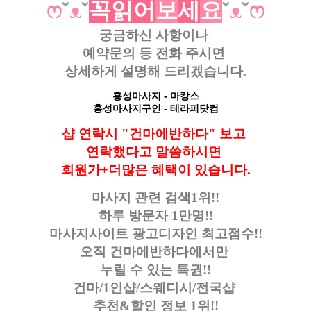
ෆ
˘
ᴥ
˘
꼭
읽
어
보
세
요
˘
ᴥ
˘
ෆ
궁금하신 사항이나
예약문의 등
전화 주시면
상세하게 설명해 드리겠습니다.
홍성마사지
- 마캉스
홍성마사지구인
- 테라피닷컴
샵 연락시 "건마에반하다" 보고
연락했다고
말씀하시면
회원가+더많은 혜택이 있습니다.
마사지 관련 검색1위!!
하루 방문자 1만명!!
마사지사이트 광고디자인
최고점수!!
오직 건마에반하다에서만
누릴 수 있는 특권!!
건마/1인샵/스웨디시/전국샵
추천&할인 정보 1위!!