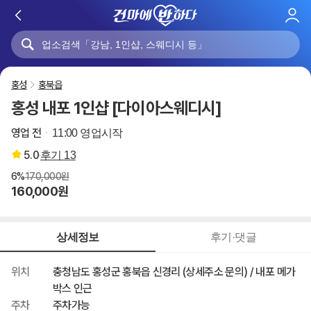
로
그
인
홍성
홍북읍
홍성 내포 1인샵 [다이아스웨디시]
영업 전
11:00 영업시작
5.0
후기
13
6%
170,000원
160,000원
상세정보
후기·댓글
위치
충청남도 홍성군 홍북읍 신경리 (상세주소 문의) / 내포 메가
박스 인근
주차
주차가능