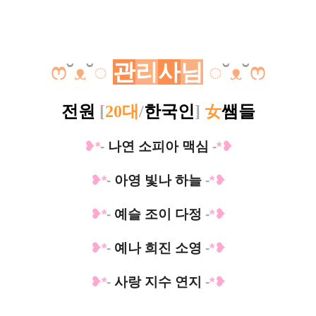
ෆ
˘
ᴥ
˘
◌
관
리
사
님
◌
˘
ᴥ
˘
ෆ
전원
[
20대
/
한국인
]
女
쌤들
❥*
-
나연 소피아 맥심
-
*❥
❥*
-
아영 빛나 하늘
-
*❥
❥*
-
예슬 조이 다정
-
*❥
❥*
-
예나 희진 소영
-
*❥
❥*
-
사랑 지수 연지
-
*❥