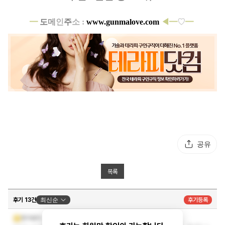
━
도
메
인
주
소 :
www.gunmalove.com
◀━
♡
━
공유
목록
후기 13건
최신순
후기등록
오랜만에 갔는데 ..
한가로이