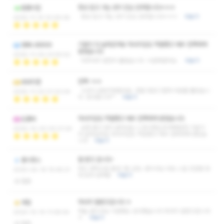
항상 믿고 가는 곳!!! 진심 강추합니다ㅎㅎㅎ
핑퐁이힌
항상 믿고 가는 곳!!! 진심 강추합니다ㅎㅎㅎ
더보기
2025-11-14 10:09:36
기분이 다 날라갔어요 마사지압도 적절했고 매우 만족하며
영화니8899
받았습니다
2025-11-04 23:55:52
아주아주 완전히 풀렸습니다. 시원해졌어요.
더보기
만족~ㅎㅎ
네네치퀸
시간이 금방가버렸네요. 정말 정성그럽게 피로를 풀었습니
2025-11-02 01:22:04
다. 감사합니다^^
더보기
마사지압도 적절했고 매우 만족하며 받았습니다
도롱씨
요즘 몸이 많이 굳어있는 느낌이였는데 찌뿌둥한 기분이
2025-10-20 00:21:24
다 날라갔어요 마사지압도 적절했고 매우 만족하며 받았습
니다
더보기
잘 받고 갑니다~
홍시쥬스
여긴 갠적으로 홍성 1등 샵임. 관리사님 외모 스킬 친절함 응
2025-05-16 15:46:21
대 모두 완벽함
더보기
없음
마사지 잘받고갑니다 ㅎ
국립
하늘 관리사님 이번에도 감사했습니다 마사지 잘받고갑니다
2024-10-14 11:08:54
ㅎ
더보기
없음