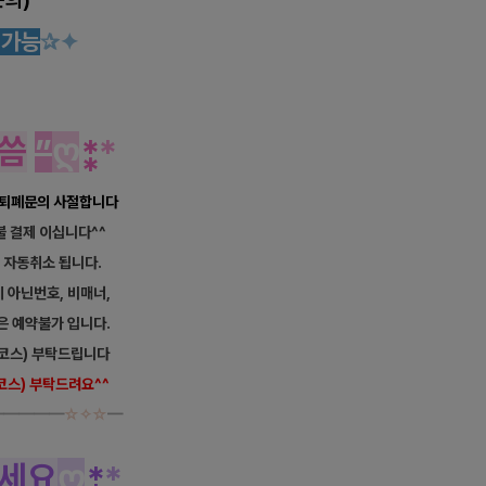
차
가능
✰✦
씀
”
ღ
⁑
*
, 퇴폐문의 사절합니다
선불 결제 이십니다^^
약 자동취소 됩니다.
이 아닌번호, 비매너,
은 예약불가 입니다.
코스) 부탁드립니다
 코스) 부탁드려요^^
━━━━━
☆✧☆
━
세요
ღ
⁑
*