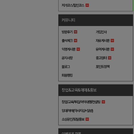
저가코스/할인코스
커뮤니티
방문후기
가입인사
출석체크
자유게시판
익명게시판
유머게시판
공지사항
중고장터
블로그
포인트정책
회원랭킹
창업&교육&매매&홍보
창업/교육/투잡/예약대행/컨설팅
임대/매매(마사지샵+일반)
소상공인/토탈홍보