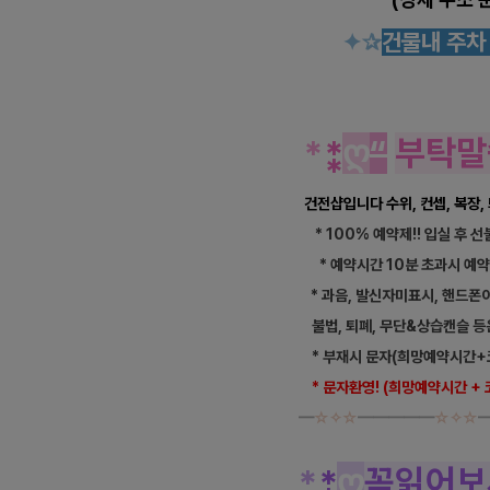
✦
✰
건물내 주
*
⁑
ღ
“
부탁말
건전샵입니다 수위, 컨셉, 복장
* 100% 예약제!! 입실 후 
* 예약시간 10분 초과시 예
* 과음, 발신자미표시, 핸드폰
불법, 퇴폐, 무단&상습캔슬 등
* 부재시 문자(희망예약시간+
* 문자환영! (희망예약시간 +
━
☆✧☆
━━━━━
☆✧☆
*
⁑
ღ
꼭읽어보