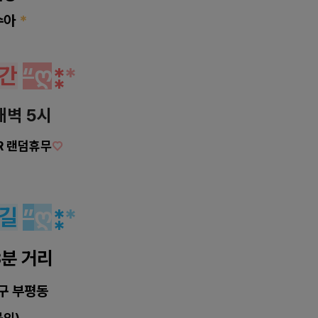
수아
*
간
“
ღ
⁑
*
새벽 5시
OR 랜덤휴무
♡
길
”
ღ
⁑
*
3분 거리
구 부평동
문의)