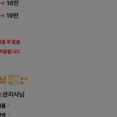
─➜
16만
➜
19만
을 꼭 말씀
적용됩니다.
님
”
ღ
⁑
*
女
관리사님
하율
*
아영
*