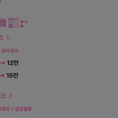
동
램
”
ღ
⁑
*
코스
❥
+ 로미로미
─➜
12만
➜
15만
코스
❥
미로미 + 감성힐링