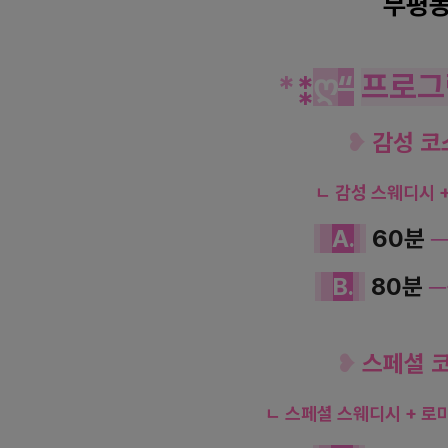
부평
*
⁑
ღ
“
프로그
❥
감성 
ㄴ 감성 스웨디시 
A
.
60분
B
.
80분
─
❥
스페셜 
ㄴ 스페셜 스웨디시 + 로