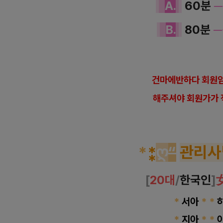
A
.
60분
B
.
80분
─
건마에반하다 회원임
해
주셔야 회원가가 
*
⁑
ღ
“
관리사
[
20대
/
한국인
]
*
서아
*
*
*
지아
*
*