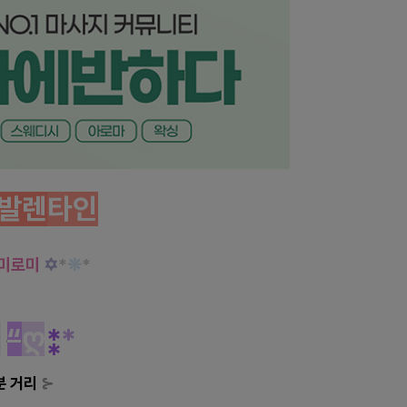
발렌
타인
로미로미
✡
*
❊
*
개
“
ღ
⁑
*
분 거리
⊱