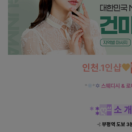
인천
.
1인샵
🧡
*
❊
*
✡
스웨디시 & 
*
⁑
ღ
“
소 
⊰
부평역 도보 3