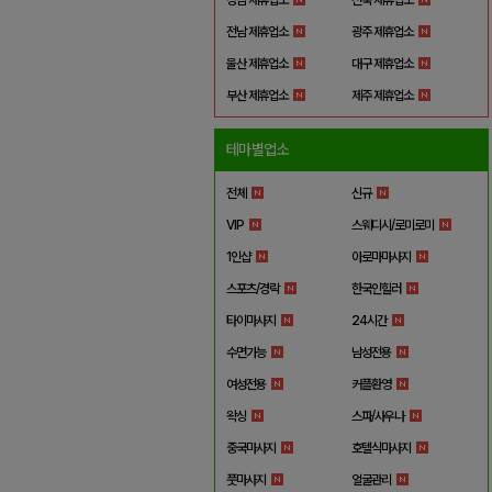
전남 제휴업소
광주 제휴업소
울산 제휴업소
대구 제휴업소
부산 제휴업소
제주 제휴업소
테마별업소
전체
신규
VIP
스웨디시/로미로미
1인샵
아로마마사지
스포츠/경락
한국인힐러
타이마사지
24시간
수면가능
남성전용
여성전용
커플환영
왁싱
스파/사우나
중국마사지
호텔식마사지
풋마사지
얼굴관리