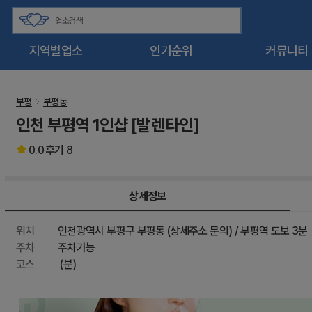
지역별업소
인기순위
커뮤니티
부평
부평동
인천 부평역 1인샵 [발렌타인]
0.0
후기
8
상세정보
위치
인천광역시 부평구 부평동 (상세주소 문의) / 부평역 도보 3분
주차
주차가능
코스
(분)