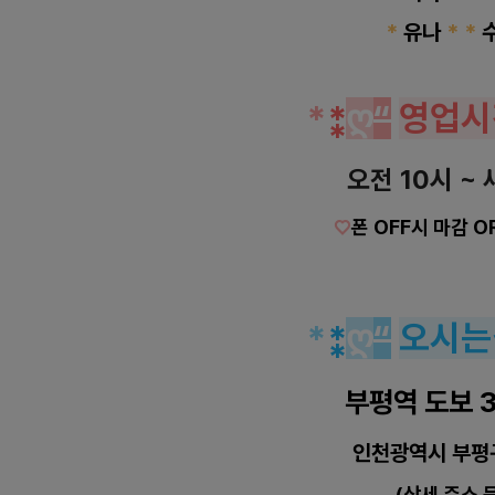
*
유나
*
*
*
⁑
ღ
“
영업시
오전 10시 ~ 
♡
폰 OFF시 마감 
*
⁑
ღ
“
오시는
부평역 도보 
인천광역시 부평
(상세 주소 