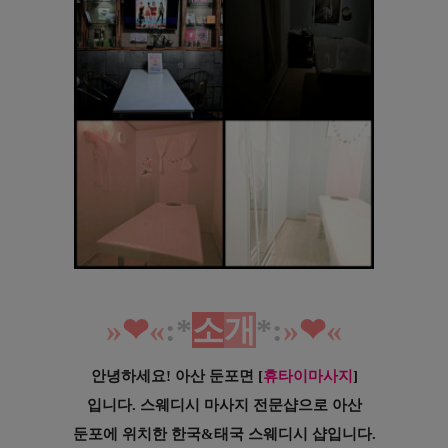
»
❤︎
«
:*
소
개
*
:
»
❤︎
«
안녕하세요! 아산 둔포면
[
휴타이마사지
]
입니다. 스웨디시 마사지 전문샵으로 아산
둔포에
위치한 한국&태국 스웨디시 샵입니다.