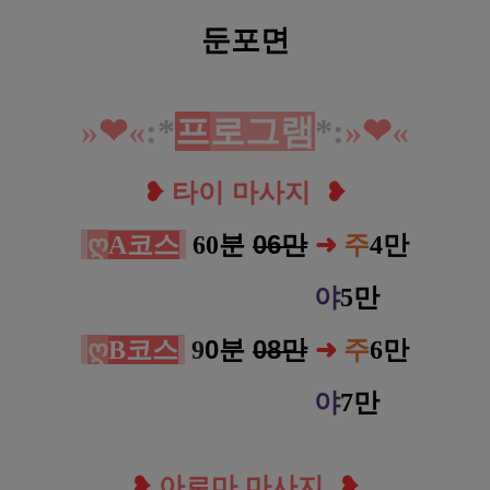
둔포면
»
❤︎
«
:*
프
로그램
*
:
»
❤︎
«
❥
타이 마사지
❥
ღ
분
06만
A코스
60
➜
주
4만
야
5만
ღ
0분
08만
B코스
9
➜
주
6만
야
7만
❥
아로마 마사지
❥