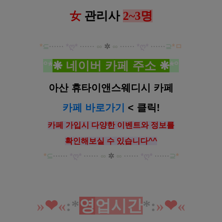
女
관리사
2~3명
*
⊆
·····
·
*ღ
*
······
∞
✲
∞
······
*ღ
*
······
⊇
*ㅁ
°*
❋
네이버 카페 주소
❋
*°
아산 휴타이앤스웨디시 카페
카페 바로가기
< 클릭!
카페 가입시 다양한 이벤트와
정보를
확인해보실 수 있습니다^^
*
⊆
·····
·
*ღ
*
······
∞
✲
∞
······
*ღ
*
······
⊇
*
»
❤︎
«
:*
영
업시간
*
:
»
❤︎
«