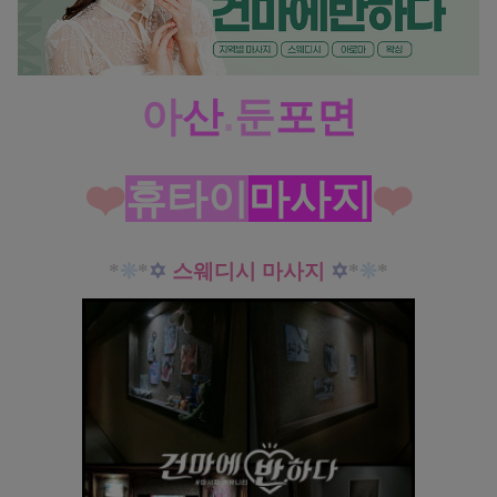
아
산
.
둔
포면
❤️
휴타이
마사지
❤️
*
❊
*
✡
스웨디시 마사지
✡
*
❊
*