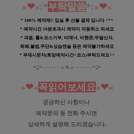
»
❤︎
«
:*
부
탁말씀
*
:
»
❤︎
«
* 100% 예약제!! 입실 후 선불 결제 입니다 ^*^
* 예약시간 10분초과시 예약이 자동취소 되세요
* 과음, 룰&코스거부, 비매너, 비핸폰,무발신자,
퇴폐,불법,무단&상습캔슬 등은 예약불가하세요
* 부재시문자(희망예약시간+코스)부탁드려요^^
*
⊆
*
·····
·
······
∞
✲
∞
······
······*
⊇
*
»
❤︎
«
꼭읽어보세요
»
❤︎
«
궁금하신 사항이나
예약문의 등
전화 주시면
상세하게 설명해 드리겠습니다.