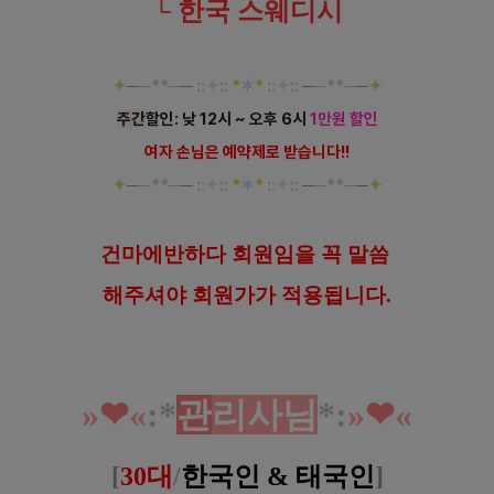
└ 한국 스웨디시
✦
─
─**─
─
::
✦
::
*
✶
*
::
✦
::
─
─**─
─
✦
주간
할인: 낮 12시 ~ 오후 6시
1만원 할인
여자 손님은 예약제로 받습니다!!
✦
─
─**─
─
::
✦
::
*
✶
*
::
✦
::
─
─**─
─
✦
건마에반하다 회원임을 꼭 말씀
해
주셔야 회원가가 적용됩니다.
»
❤︎
«
:*
관
리사님
*
:
»
❤︎
«
[
30대
/
한국인 & 태국인
]