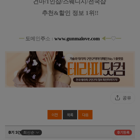
건마/1인샵/스웨디시/전국샵
추천&할인 정보 1위!!
━
도
메
인
주
소 :
www.gunmalove.com
◀━
♡
━
공유
이전
목록
다음
후기 3건
최신순
후기등록