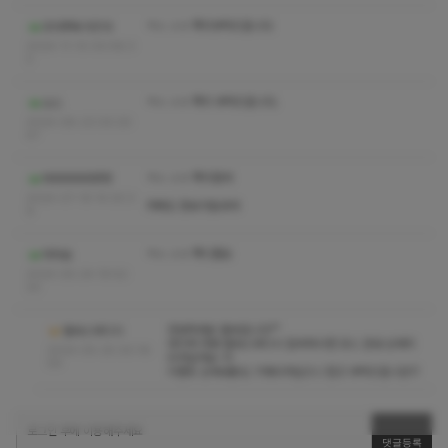
ㅋㅅ ㅅㅇ 쪽지부탁드립니다
조아쭈욱가즈아
2024-11-10 00:58:3
2
ㅋㅅ ㅅㅇ 쪽지 부탁드립니다.
소스
2024-08-23 00:25:
47
ㅋㅅ ㅅㅇ 쪽지점여
하하하하하핫핫
2024-07-19 14:30:3
카폐도 정보가없네여
9
ㅋㅅ ㅅㅇ 쪽디좀요
마마숑
2024-05-24 19:52:
20
안녕하세요 딸바입니다^^
딸바스웨디시
네이버 카페 딸바스웨디시 접속하시면 코스 안내 상세히
2024-05-25 00:16:
되어있어요~!!!
59
이벤트 상세내용도 기재되어있으니 참고 부탁드립니당♡