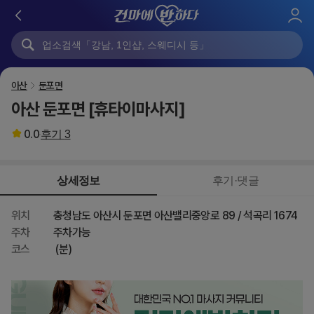
로
그
인
아산
둔포면
아산 둔포면 [휴타이마사지]
0.0
후기
3
상세정보
후기·댓글
위치
충청남도 아산시 둔포면 아산밸리중앙로 89 / 석곡리 1674
주차
주차가능
코스
(분)