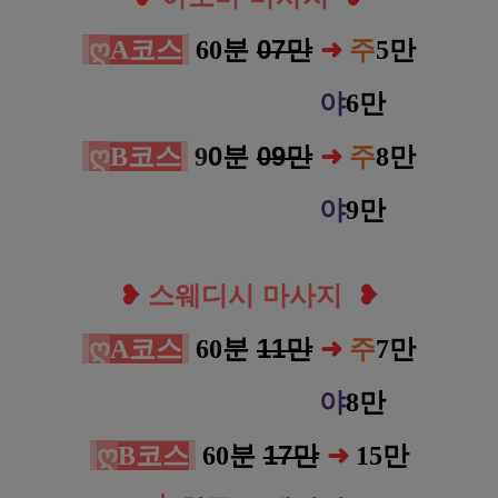
ღ
분
07만
A코스
60
➜
주
5만
야
6만
ღ
0분
09만
B코스
9
➜
주
8만
야
9만
❥
스웨디시 마사지
❥
ღ
분
11만
A코스
60
➜
주
7만
야
8만
ღ
분
17만
B코스
60
➜
15만