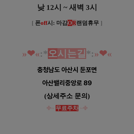
낮 12시 ~ 새벽 3시
[
폰
off
시: 마감
O
R
랜덤휴무
]
»
❤︎
«
:*
오
시는길
*
:
»
❤︎
«
충청남도 아산시 둔포면
아산밸리중앙로 89
(상세주소 문의)
✤~
무료주차
~✤