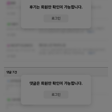
잘 받았습니다
봅봅
후기는 회원만 확인이 가능합니다.
머리가 맑아지는 느낌이네요 시설 좋고요 잘 받았습니다
2024-11-11 04:55:55
더보기
없음
로그인
대만족
다림미
최근 간 곳중에 관리사님 제일 잘해주시고 실장님 신경많이
2024-05-17 18:12:01
쓰시고 친절하셔서 정말 만족하고갑니다
더보기
없음
첨으로 느낀 마사지느낌
NEOPTOLEMOS
스웨디시 오늘대만족 힐링하고갑니다. 부드러운손길의맛이
2024-05-17 01:57:16
있네요. 딸바스웨디시 좋아요 추천박아요
더보기
없음
댓글 7건
ㅋㅅ ㅅㅇ 쪽지 부탁드려요
pinkpussy
댓글은 회원만 확인이 가능합니다.
2024-12-16 23:17:5
6
로그인
ㅋㅅ ㅅㅇ 부탁드립니다
그래가자
2024-12-01 09:10:1
5