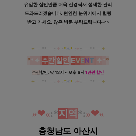
유일한
샵인만큼 더욱 신경써서 섬세한 관리
도와드리겠습니다.
편안한 분위기에서 힐링
받
고 가세요.
많은 방문 부탁드립니다~^^
✦
─
─**─
─
::
✦
::
*
✶
*
::
✦
::
─
─**─
─
✦
°
*
✦
주
간
할
인
E
V
E
N
T
✦
*
°
주간
할인: 낮 12시 ~ 오후 6시
1만원 할인
✦
─
─**─
─
::
✦
::
*
✶
*
::
✦
::
─
─**─
─
✦
»
❤︎
«
:*
지
역
*
:
»
❤︎
«
충청남도 아산시