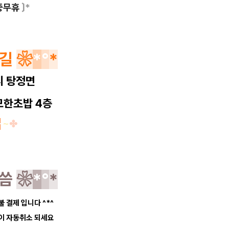
중무휴
〕*
는길
❀
*
°
*
시 탕정면
무모한초밥 4층
차
~
✤
말씀
❀
*
°
*
불 결제 입니다 ^*^
약이 자동취소 되세요