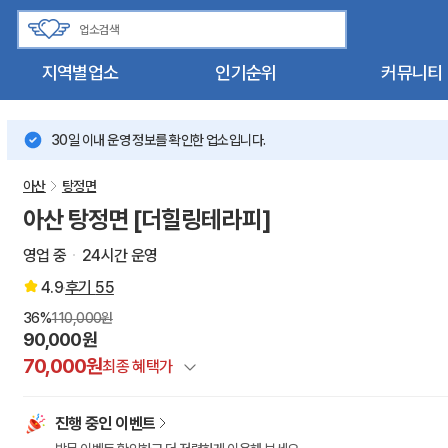
지역별업소
인기순위
커뮤니티
30일 이내 운영 정보를 확인한 업소입니다.
아산
탕정면
아산 탕정면 [더힐링테라피]
영업 중
24시간 운영
4.9
후기
55
36%
110,000원
90,000원
70,000원
최종 혜택가
정상가
진행 중인 이벤트
건마에반하다 특별할인