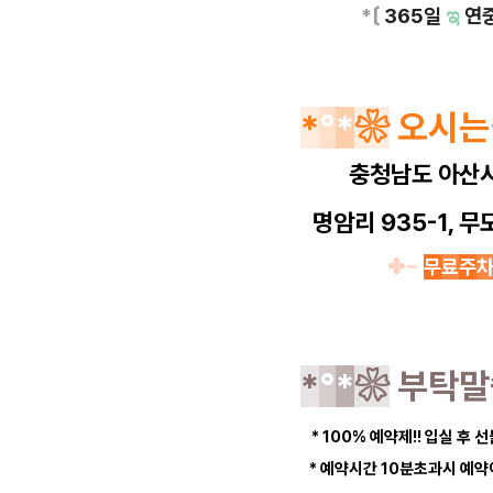
*〔
365일
ಇ
연
*
°
*
❀
오시
충청남도 아산
명암리 935-1, 
✤~
무
료
주
*
°
*
❀
부탁
* 100% 예약제!! 입실 후 선
* 예약시간 10분초과시 예