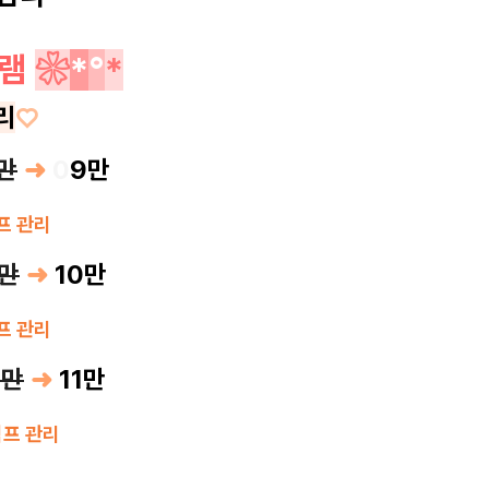
램
❀
*
°
*
리
♡
만
➜
0
9만
프 관리
2만
➜
10만
프 관리
3만
➜
11만
림프 관리