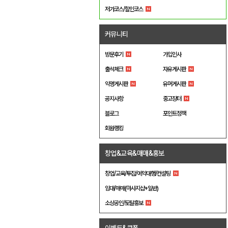
저가코스/할인코스
커뮤니티
방문후기
가입인사
출석체크
자유게시판
익명게시판
유머게시판
공지사항
중고장터
블로그
포인트정책
회원랭킹
창업&교육&매매&홍보
창업/교육/투잡/예약대행/컨설팅
임대/매매(마사지샵+일반)
소상공인/토탈홍보