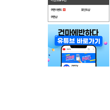
이벤트&쿠폰
쿠폰이벤트
포인트샵
쿠폰샵