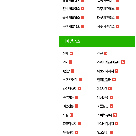
전남 제휴업소
광주 제휴업소
울산 제휴업소
대구 제휴업소
부산 제휴업소
제주 제휴업소
테마별업소
전체
신규
VIP
스웨디시/로미로미
1인샵
아로마마사지
스포츠/경락
한국인힐러
타이마사지
24시간
수면가능
남성전용
여성전용
커플환영
왁싱
스파/사우나
중국마사지
호텔식마사지
풋마사지
얼굴관리