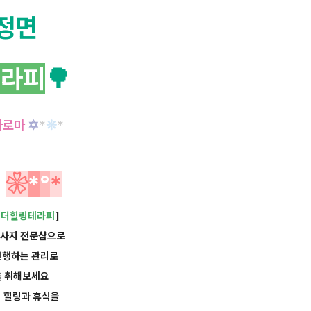
탕정면
테라피
🌳
아로마
✡
*
❊
*
개
❀
*
°
*
[
더힐링테라피
]
마사지 전문샵으로
진행하는 관리로
을 취해보세요
의
힐
링과 휴식을