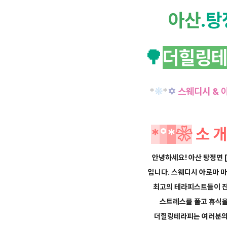
아산
.
🌳
더힐링
*
❊
*
✡
스웨디시 & 
*
°
*
❀
소
안녕하세요! 아산 탕정면
입니다.
스웨디시 아로마 
최고의
테라피스트들이 
스트레스를
풀고 휴식
더힐링테라피는 여러분