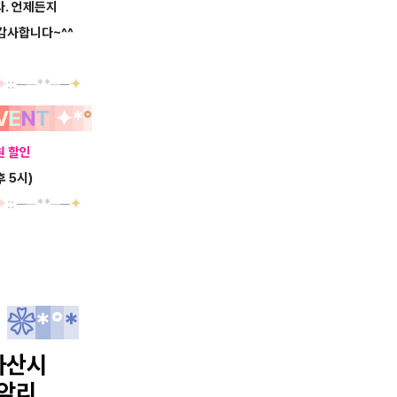
다.
언제든지
감사합니다~^^
✦
::
─
─**─
─
✦
V
E
N
T
✦
*
°
원 할인
후 5시)
✦
::
─
─**─
─
✦
역
❀
*
°
*
아산시
암리