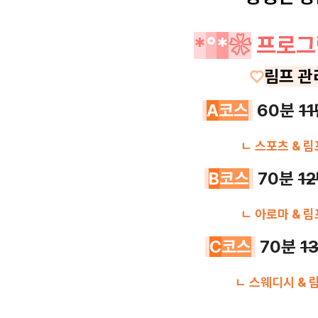
*
°
*
❀
프로그
♡
림프 관
A
코스
6
0분
11
ㄴ 스포츠 & 림
B
코스
7
0분
1
ㄴ
아로마
& 림
C
코스
7
0분
1
ㄴ 스웨디시 & 