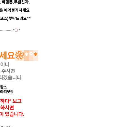
, 비핸폰,무발신자,
등은 예약불가하세요
코스)부탁드려요^^
·····
······*
⊇
*
세요
❀
*
°
*
항이나
 주시면
리겠습니다.
마캉스
테라피닷컴
반하다" 보고
씀하시면
이 있습니다.