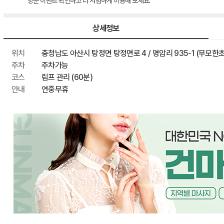
방문 이벤트 확인하고 더 저렴하게 이용해 보세요.
이벤트 할인
최종 혜택가
상세정보
위치
충청남도 아산시 탕정면 탕정면로 4 / 명암리 935-1 (무모한초
주차
주차가능
코스
림프 관리 (60분)
안내
연중무휴