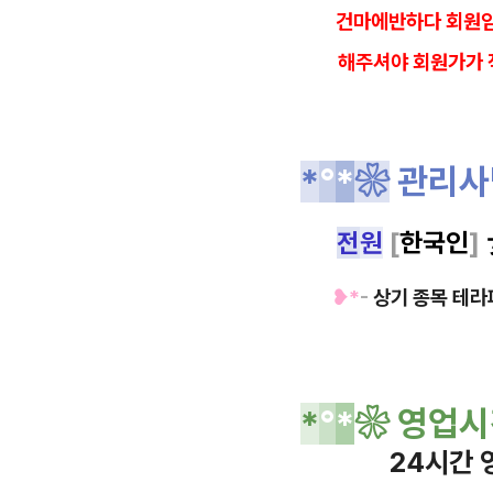
건마에반하다 회원임
해
주셔야 회원가가 
*
°
*
❀
관리
전
원
[
한국인
]
❥*
-
상기 종목 테라
*
°
*
❀
영업시
24시간 