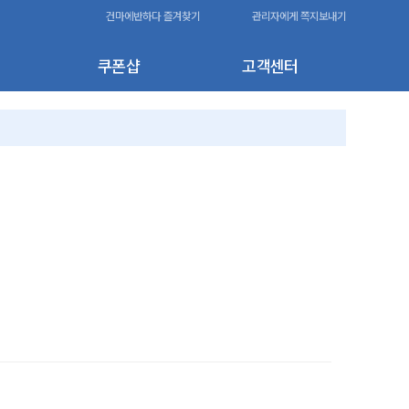
건마에반하다 즐겨찾기
관리자에게 쪽지보내기
쿠폰샵
고객센터
110,000원
-20,000원