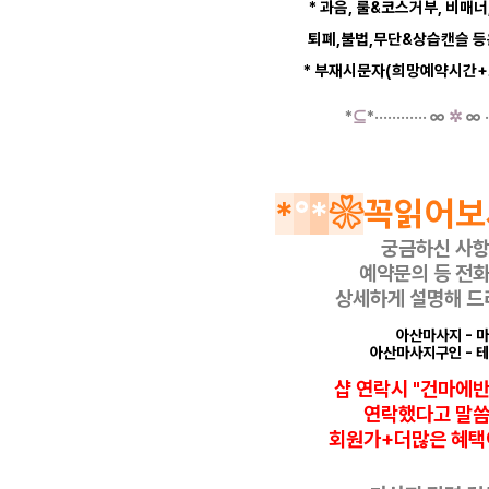
* 과음, 룰&코스거부, 비매너
퇴폐,불법,무단&상습캔슬 
* 부재시문자(희망예약시간+
*
⊆
*
·····
·
······
∞
✲
∞
·
*
°
*
❀
꼭읽어보
궁금하신 사
예약문의 등
전화
상세하게 설명해 드
아산마사지
- 
아산마사지구인
- 
샵 연락시 "건마에
연락했다고
말
회원가+더많은 혜택