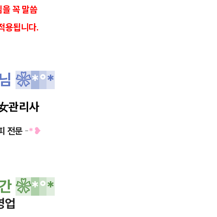
을 꼭 말씀
적용됩니다.
사님
❀
*
°
*
女
관리사
피 전문
-
*❥
간
❀
*
°
*
영업