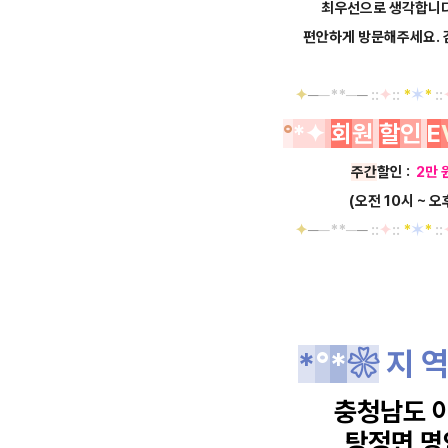
최우선으로 생각합니
편안하게 방문해주세요. 
✦
─
─**─
─
::
✦
::
*
✶
*
::
°
*
✦
회
원
할
인
E
주간
할인 :
2만 
(오전 10시 ~ 오
✦
─
─**─
─
::
✦
::
*
✶
*
::
*
°
*
❀
지 
충청남도 
탕정면 명