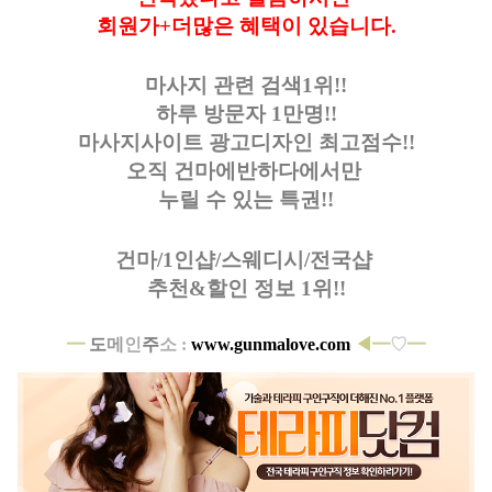
회원가+더많은 혜택이 있습니다
.
마사지 관련 검색1위!!
하루 방문자 1만명!!
마사지사이트 광고디자인
최고점수!!
오직 건마에반하다에서만
누릴 수 있는 특권!!
건마/1인샵/스웨디시/전국샵
추천&할인 정보 1위!!
━
도
메
인
주
소 :
www.gunmalove.com
◀
━
♡
━