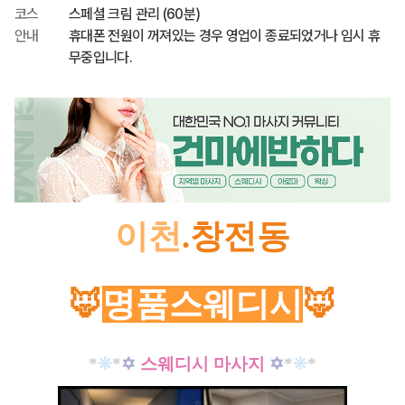
코스
스페셜 크림 관리 (60분)
안내
휴대폰 전원이 꺼져있는 경우 영업이 종료되었거나 임시 휴
무중입니다.
이천
.창전동
🦊
명품스웨디시
🦊
*
❊
*
✡
스웨디시 마사지
✡
*
❊
*