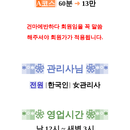
A
코
스
60분
➜
13만
건
마에반하다 회원임을 꼭 말씀
해
주셔야 회원가가 적용됩니다.
*
°
*
❀
관리사님
❀
*
°
*
전
원
[
한국인
]
女
관리사
*
°
*
❀
영업시간
❀
*
°
*
낮 12시 ~ 새벽 3시