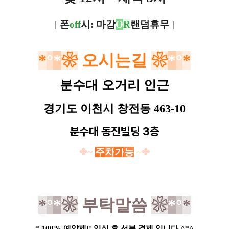
[
폰
off
시: 마감
O
R
랜덤휴무
]
*
°
*
❀
오시는길
❀
*
°
*
분수대 오거리 인근
경기도 이천시 창전동 463-10
분수대 동진빌딩 3층
✤~
주
차
가
능
~
✤
*
°
*
❀
부탁말씀
❀
*
°
*
* 100% 예약제!! 입실 후 선불 결제 입니다 ^*^