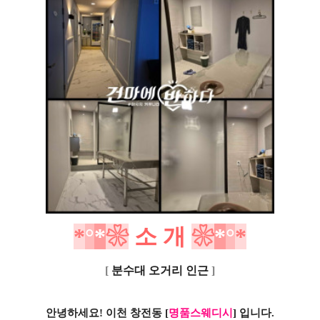
*
°
*
❀
소
개
❀
*
°
*
[
분수대 오거리 인근
]
안녕하세요! 이천 창전동
[
명품스웨디시
] 입니다.