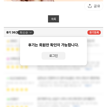
공유
목록
후기 36건
최신순
후기등록
요새 잘안받다가 피곤이 쌓여서 간만에 받으러 갔는데
코테츠
후기는 회원만 확인이 가능합니다.
밝고 귀여우신 관리사분 덕분에 에너지 잘 받고 왔습니다ㅎ
2026-06-29 10:31:19
ㅎ 가끔 생각날때마다 들릴게영
더보기
로그인
요즘스웨디시 뻔해서 별기대없이 갔는데
ORRACA
생각보다 마인드도 좋고 열심히해줘서 기특했음 하루이틀
2026-06-13 21:53:36
배우고 하는곳은 아닌듯 관리가 기본이니까 어느정도 잘해
야하는데 결따라서 쭉쭉타주는데 간만에…
더보기
실장님도 친절하시고 관리사님들도 서비스정신이 좋았어요
KLEOMENES
건성건성하고 말도 툭툭하는곳 많은데 그런부분 전혀 없어
2026-05-30 20:36:0
서 좋았습니다. 마사지도 물론 좋았습니다
더보기
5
관리해주시는 손길이 너무나 부드러우면서 감미롭던지
ASBAT
마사지 받다가 잠깐 저도 모르게 졸았을 정도 입니다 압도
2026-05-11 19:43:21
살짝있어서 시원함도 있었어요
더보기