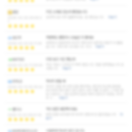
지인 소개로 갔는데 좋았습니다
경건
감성적으로 아주 훌륭하네요. 잘 받았습니다.
더보기
2026-02-25 09:56:3
1
저번에도 괜찮더니 오늘은 더 좋네요
듀드직
섬세하고 꼼꼼하게 마사지 해주셔서 일주일 피로가 다 풀렸
2026-02-23 22:11:34
습니다. 너무너무 감사합니다. 최고
더보기
리뷰 보고 가긴 했는데
MATAD
막상 가보니 신뢰도가 팍팍 생깁니다. 정말 만족했습니다 감
2026-02-22 17:09:45
사합니다.
더보기
마사지 받을 때
SYELE
마사지 받을 때 강한 압을 좋아하는 편인데 최근에 운동을
2026-02-13 05:18:02
무리하게 해서 몸이 많이 굳어 너무 아플 것 같아 그 부분 말
씀 드렸더니 그럼 감성적으로만 해주시겠다고 하셨는 데 어
우 ㅎ…
더보기
역시 완전 대만족이네요
벨디나
완전 온몸 녹아내리게 마사지 받았네 또 들르겠습니다
더
2025-12-23 09:41:16
보기
시원하게 마사지 받고 갑니다.
MAROBODUUS