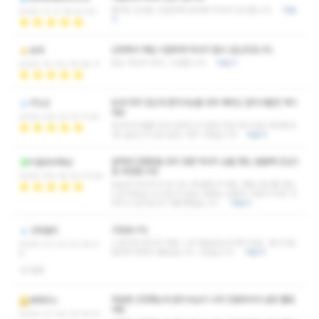
예약도 안내도 친절하게 응대해 주셔서 감사합니다.
더보
2025-11-11 18:52:44
기
근방에서 제일 시원하게 마사지 할수 있는곳입니다.
유하
압도 적당히 세고, 시원합니다.
더보기
2025-10-02 19:28:11
요새 자주 갔는데 관리사님들 모두 예쁘신 관리사들만 계시
POLE
네요
2025-09-22 15:11:35
마사지야 물론 모두 잘하시고 엄청 친절 하시네요 제마음속
1등 샾입니다 앞으로도 자주 가겠습니다
더보기
실력과 친절함을 모두 갖춘 마사지 샵을 찾는 분들께 진심으
티끌모아파산
로 추천합니다!
2025-09-19 20:31:05
단순한 마사지가 아니라, 제 몸에 딱 맞는 맞춤 관리를 받는
느낌이었습니다.관리가 끝난 후에는 온몸의 피로가 녹듯 사
라지고 날아갈 듯 가뿐해졌습니다.
더보기
고맙습니다.
굿프랜즈
스포츠만 받다가 처음 스웨 해보았는데 짱이네요. 관리사도
2025-07-22 23:06:4
정성껏 해줘서 좋았습니다. 고맙습니다.
더보기
8
없음
처음엔 긴장했는데 관리사님이 너무 친절하셔서 금방 풀렸
에케무스
어요
2025-07-20 22:15:41