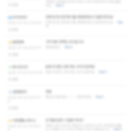
처음엔 긴장했는데 관리사님이 너무 친절하셔서 금방 풀렸
없음
어요
더보기
진짜 한 번 오면 왜 다들 재방문하는지 알겠더라고요
DIONISIO
진짜 한 번 오면 왜 다들 재방문하는지 알겠더라고요
더보
2025-07-20 21:05:57
기
없음
가격 대비 만족도 최고입니다
표향천투
재방할게요
더보기
2025-07-14 20:20:17
없음
운동 후 뭉친 근육 푸는 데 최고였어요
MUSAIOS
운동 후 뭉친 근육 푸는 데 최고였어요
더보기
2025-07-04 23:16:39
없음
방문
성정동망치
좋은샵 방문해요~~~~ 번창하세요
더보기
2025-06-04 23:37:3
6
없음
친구들과 같이 시원한 마사지
이천명품스웨디시
세명이 같이 마사지 받을곳이 드문데 드디어 성지발견 쌤들
2025-05-22 19:09:2
도 다 예쁘시고 시간이 어떻게 가는지 좋았습니다
더보기
6