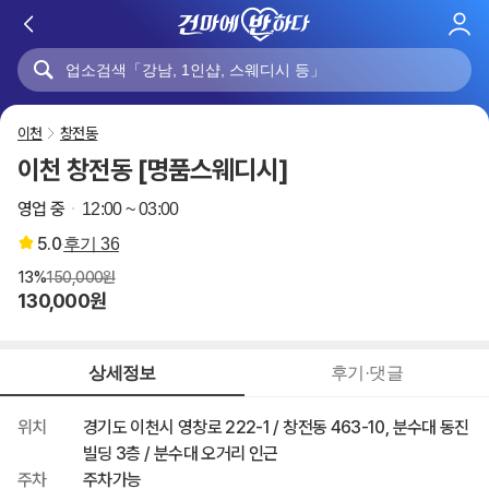
로
그
인
이천
창전동
이천 창전동 [명품스웨디시]
영업 중
12:00 ~ 03:00
5.0
후기
36
13%
150,000원
130,000원
상세정보
후기·댓글
위치
경기도 이천시 영창로 222-1 / 창전동 463-10, 분수대 동진
빌딩 3층 / 분수대 오거리 인근
주차
주차가능