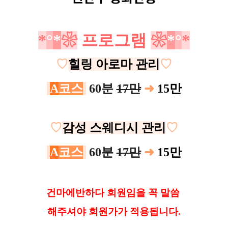
*
°
*
❀
프로그램
❀
*
°
*
♡
힐링 아로마 관리
♡
A
코
스
60분
17만
➜
15만
♡
감성 스웨디시 관리
♡
A
코
스
60분
17만
➜
15만
건마에반하다 회원임을 꼭 말씀
해
주셔야 회원가가 적용됩니다.