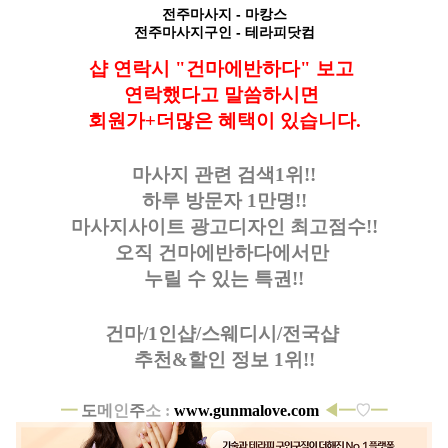
전주마사지
- 마캉스
전주마사지구인
- 테라피닷컴
샵 연락시 "건마에반하다" 보고
연락했다고
말씀하시면
회원가+더많은 혜택이 있습니다.
마사지 관련 검색1위!!
하루 방문자 1만명!!
마사지사이트 광고디자인
최고점수!!
오직 건마에반하다에서만
누릴 수 있는 특권!!
건마/1인샵/스웨디시/전국샵
추천&할인 정보 1위!!
━
도
메
인
주
소 :
www.gunmalove.com
◀━
♡
━