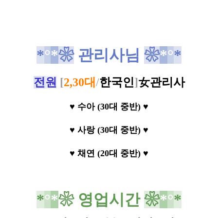
*
°
*
❀
관리사님
❀
*
°
*
전
원
[
2,30대
/
한국인
]
女
관리사
♥ 수아 (30대 중반)
♥
♥
사랑 (30대 중반)
♥
♥
채연 (20대 중반)
♥
*
°
*
❀
영업시간
❀
*
°
*