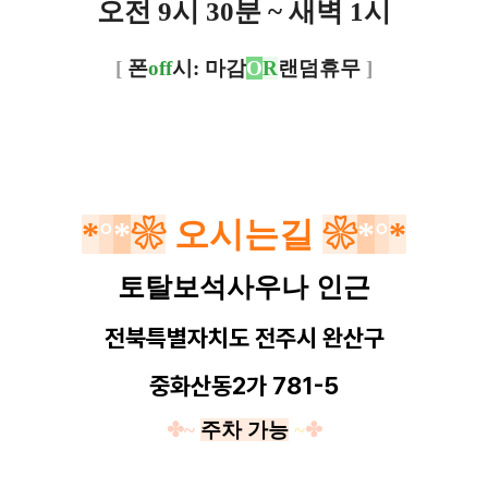
오전 9시 30분 ~ 새벽 1시
[
폰
off
시: 마감
O
R
랜덤휴무
]
*
°
*
❀
오시는길
❀
*
°
*
토탈보석사우나 인근
전북특별자치도
전주시 완산구
중화산동2가 781-5
✤~
주차 가능
~
✤