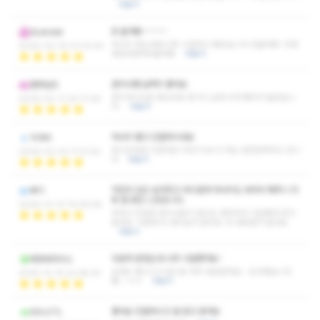
더보기
또 올게용~~~~~
Scandal
마사지 받는내내 너무 시원하고 좋았습니다 또올게용~두번
2026-02-16 01:30:54
세번네번계속올게용
더보기
관리사쌤 실력이 좋아요
맨앳암즈
관리하시는분 예상외로 힘이나 실력 되게 좋아서 놀랐습니
2026-02-11 20:17:28
다.
더보기
마사지 좋고 친절하시네요
미야비
한시간내내 이런저런 이야기나누고 저는 완전만족하고 갑니
2026-02-03 11:21:42
다
더보기
약간의 압도 넣어주고 부드럽게 마사지도 섞어서 해주니 더
뻐기
욱 잘 받은 느낌입니다.
2026-01-27 14:26:58
착하고 친절한 관리사분이 관리도 잘하셔서 기분좋게 받고
왔네요. 다음에 또 생각날거 같아요. 또 방문할거 같네요.
더보기
아로마 받았는데 너무 시원했어요~
에프테피리스
실력도 좋으시고 앞으로 자주 방문할게요~ 감사했습니다.
2025-12-15 22:38:24
쌤~~ㅎㅎ
더보기
좋아요 친절하시고 잘 받고 왔어요
XOLOTL