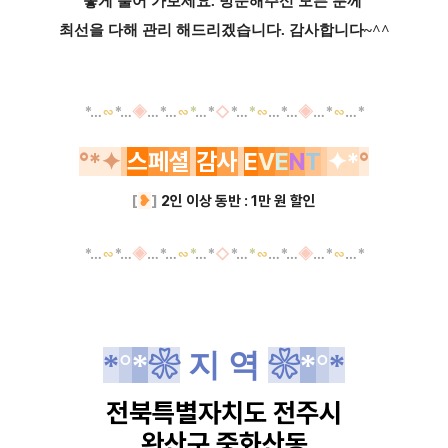
좋게
풀어 가보세요. 방문해주신 모든 분께
최선을
다해
관리 해드리겠습니다. 감사합니다~^^
*
…
∽
*
…
◈
…
*
…
∽
*
…
*
◇
*
…
*
∽
…
*
…
◈
…
*
∽
…
*
°
*
✦
스
페
셜
감
사
E
V
E
N
T
✦*
°
[
❥
]
2인 이상 동반 : 1만 원 할인
*
…
∽
*
…
◈
…
*
…
∽
*
…
*
◇
*
…
*
∽
…
*
…
◈
…
*
∽
…
*
*
°
*
❀
지 역
❀
*
°
*
전북특별자치도
전주시
완산구
중화산동