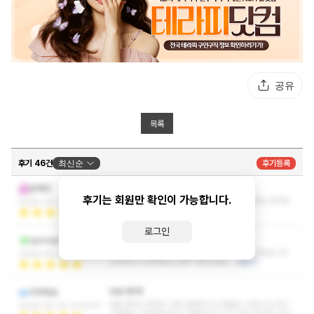
공유
목록
후기 46건
최신순
후기등록
잘 쉬다가 가요!
윤해양
후기는 회원만 확인이 가능합니다.
너무 순수하게 이쁘시고 관리도 정말 잘해주시네요 응대친
2026-06-27 15:55:47
절하십니다 잘 쉬다가 가요!
더보기
로그인
딱 미인상
quxnqnwk
사막여우 스타일의 차분한 관리가 너무 인상적이었습니다
2026-06-25 19:57:47
친절하시고 무엇보다 너무 이쁘시네요
더보기
바로 예약!!
두루둥실
바로 예약!! 여전히 너무 잘해주시고 얼굴도 이쁘시고 아니
2026-06-22 21:59:57
기존에도 이쁘셨는데 더 이뻐지심ㅋㅋㅋ 너무 잘 받고 갑니