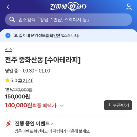
로
그
인
30일 이내 운영 정보를 확인한 업소입니다.
전주
전주 중화산동 [수아테라피]
영업 중
09:30 ~ 01:00
5.0
후기
46
18%
170,000원
150,000원
140,000원
최종 혜택가
쿠폰받기
정상가
170,000원
진행 중인 이벤트
건마에반하다 특별할인
-20,000원
방문 이벤트 확인하고 더 저렴하게 이용해 보세요.
이벤트 할인
-10,000원