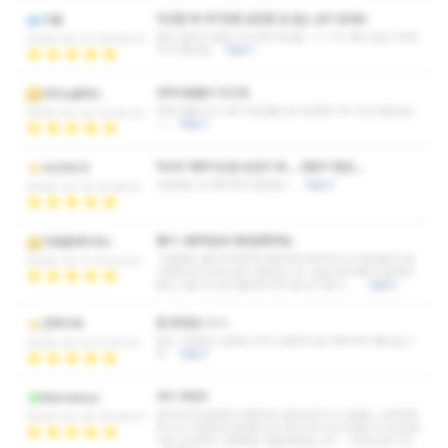
피곤할 때 여기만큼 실망할 일 없는 샵이 없네요
이룸
힐링 잘하고 왔습니다 관리사님들 ㅅㅇㅈ도 좋고 젊고 어려
2026-03-27 09:54:01
서 더 좋네요
더보기
안마사분들이 최고임
아미노클레스
어제 일끝나고 너무 피곤했는데 피곤함이 싹 가신거같네요
2026-03-22 12:45:23
~!
더보기
마사지 해주시는분 손압이 와.... 감탄이 절로....
ALEXIUS
다음에도 또 예약하고 올게요~
더보기
2026-03-15 10:28:51
몸이 나른하길래 재방문했어요.
히포클라티데스
이번에도 들어가자마자 편안하게 맞아주시고 중간중간 체
2026-03-11 14:43:22
크해주셔서 부담 없이 받았습니다. 오늘 관리해주신분께서
뭉친 곳을 딱 잡아 풀어주셔서 끝나고 몸이 …
더보기
잘 받았습니ㅏㄷ
만독지체
압도 시원하고 원하는 부위 집중적으로 해주셔서 좋았습니
2026-03-07 21:51:41
다
더보기
여기 추천!!!
Marvelous
관리하시는분께서 아픈부위 잘집어주시고 설명도 너무잘해
2026-02-24 19:46:47
주시고 시원하게 잘해주셔서 한시간이 순식간에 지나갔네요
너무 감사하고 다음에또 방문하겠습니다.~ 추천드립니다…