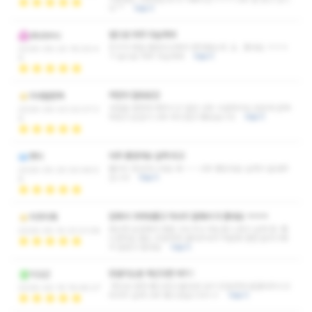
다 ^^
더보기
앞으로 자주 다닐게여
dkzbmc
친구가 제일 괜찮다고해서 받아봤는데 오.. 좋네요 ㅋㅋㅋ
2026-06-20 16:00:4
ㅋ 앞으로 자주 다닐게여
더보기
6
저만의 힐링공간
미네랄증독
사람을 편하게 해주시고 일단 너무 시원하구요 모든게 완벽
2026-06-03 02:07:3
하셨고 손길이 너무 부드럽고 좋았습니다
더보기
6
아주 좋았어요 실력 최고
캣이
퀄리티 장난아니네요 와~~~ 너무 좋았네요 실력이 끝내주
2026-05-25 00:49:5
십니다
더보기
8
집에서 가까워좋고 마사지 잘해서 더 좋네요 ㅋㅋㅋ
히주히죽
세심한 손길에서 정말 고수구나 라는걸 느꼈고 실력 참~좋
2026-05-14 23:21:08
으셨어요 말도 친절하게 걸어주셔서 덕분에 편한 분위기에
서 잘받고 왔네요
더보기
망설이는분 계신다면 여기 !
이교근
첫인상 완전 좋으셨고 붙임성 있이 친절하게 말걸어주시고
2026-04-19 19:46:27
마사지 실력 너무 좋으셨습니다ㅎㅎ
더보기