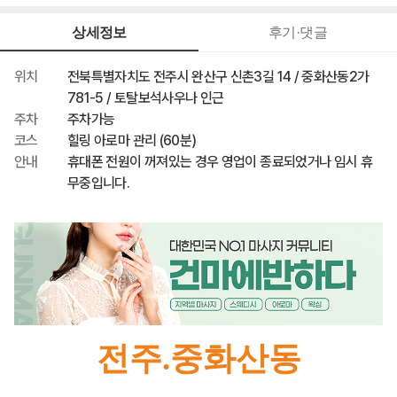
140,000원
최종 혜택가
상세정보
후기·댓글
위치
전북특별자치도 전주시 완산구 신촌3길 14 / 중화산동2가
781-5 / 토탈보석사우나 인근
주차
주차가능
코스
힐링 아로마 관리 (60분)
안내
휴대폰 전원이 꺼져있는 경우 영업이 종료되었거나 임시 휴
무중입니다.
전주
.중화산동