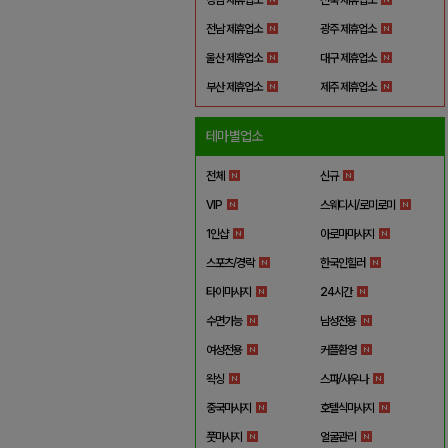
전남 제휴업소
광주 제휴업소
울산 제휴업소
대구 제휴업소
부산 제휴업소
제주 제휴업소
테마별업소
전체
신규
VIP
스웨디시/로미로미
1인샵
아로마마사지
스포츠/경락
한국인힐러
타이마사지
24시간
수면가능
남성전용
여성전용
커플환영
왁싱
스파/사우나
중국마사지
호텔식마사지
풋마사지
얼굴관리