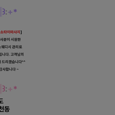
개
꒱
:
+
*
[
쇼타이마사지
]
리사분이 시원한
 스웨디시
관리로
립니다. 고객님의
해 드리겠습니다^^
 감사합니다 ~
역
꒱
:
+
*
도
천동