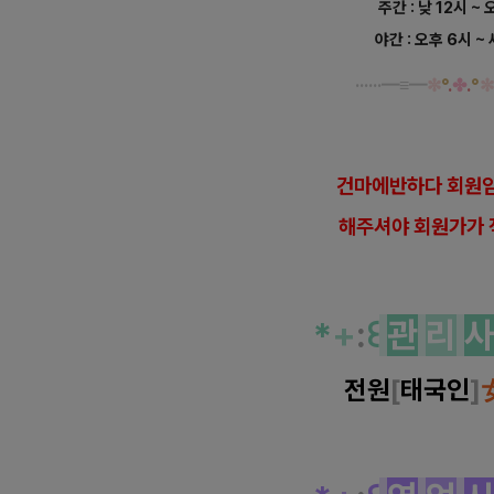
주간 : 낮 12시 ~
야간 : 오후 6시 ~
······
━
≡
━
✼
°
.
✤
.
°
✼
건마에반하다 회원임
해
주셔야 회원가가 
*
+
:
꒰
관
리
전원
[
태국인
]