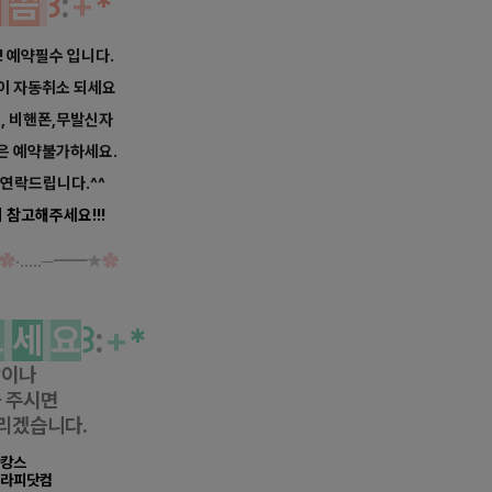
말
씀
꒱
:
+
*
! 예약필수 입니다.
약이 자동취소 되세요
너, 비핸폰,무발신자
은 예약불가하세요.
연락드립니다.^^
 참고해주세요!!!
✿
·‥…─━━
★
✿
보
세
요
꒱
:
+
*
항이나
 주시면
리겠습니다.
마캉스
테라피닷컴