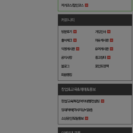
저가코스/할인코스
커뮤니티
방문후기
가입인사
출석체크
자유게시판
익명게시판
유머게시판
공지사항
중고장터
블로그
포인트정책
회원랭킹
창업&교육&매매&홍보
창업/교육/투잡/예약대행/컨설팅
임대/매매(마사지샵+일반)
소상공인/토탈홍보