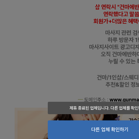
샵 연락시 "건마에
연락했다고
말
회원가+더많은 혜택
마사지 관련 검색
하루 방문자 1
마사지사이트 광고디
오직 건마에반하
누릴 수 있는 
건마/1인샵/스웨
추천&할인 정보 
━
도
메
인
주
소 :
www.gunma
제휴 종료된 업체입니다. 다른 업체를 확인
다른 업체 확인하기