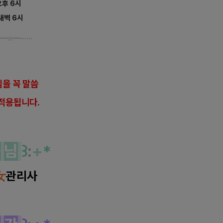
 오후 6시
 새벽 6시
━
≡
━······
을 꼭 말씀
적용됩니다.
사
님
꒱
:
+
*
女
관리사