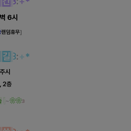
시
간
꒱
:
+
*
새벽 6시
R
랜덤휴무
]
는
길
꒱
:
+
*
경주시
,
2층
능
∫
~
❀
❀
з