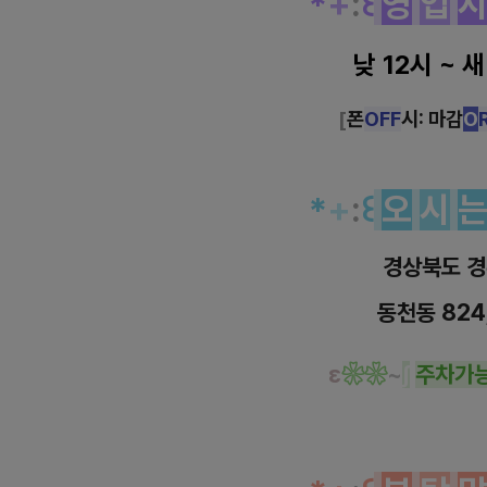
*
+
:
꒰
영
업
낮 12시 ~ 
[
폰
OFF
시: 마감
O
*
+
:
꒰
오
시
경상북도 
동천동 824
ε
❀
❀
~
∫
주
차
가