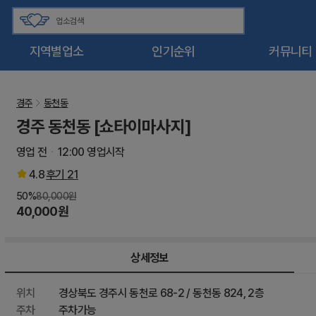
지역별업소
인기순위
커뮤니티
경주
동천동
경주 동천동 [쇼타이마사지]
영업 전
12:00 영업시작
4.8
후기
21
50%
80,000원
40,000원
상세정보
위치
경상북도 경주시 동천로 68-2 / 동천동 824, 2층
주차
주차가능