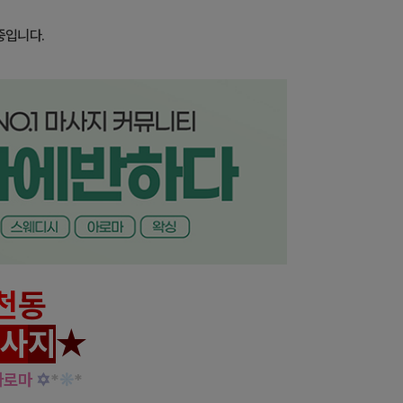
중입니다.
천
동
사
지
★
아로마
✡
*
❊
*