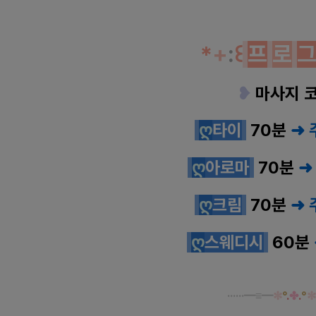
*
+
:
꒰
프
로
❥
마사지 
ღ
타이
70분
➜ 
ღ
아로마
70분
➜
ღ
크림
70분
➜ 
ღ
스웨디시
60분
······
━
≡
━
✼
°
.
✤
.
°
✼