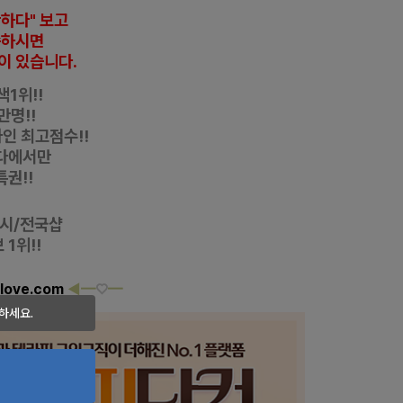
반하다" 보고
씀하시면
이 있습니다.
1위!!
만명!!
자인
최고점수!!
다에서만
특권!!
디시/전국샵
1위!!
love.com
◀━
♡
━
하세요.