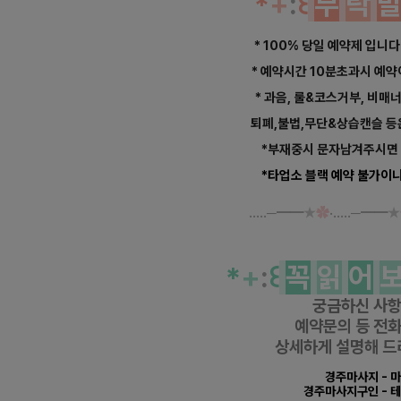
*
+
:
꒰
부
탁
* 100% 당일 예약제 입니다
* 예약시간 10분초과시 예
* 과음, 룰&코스거부, 비매
퇴폐,불법,무단&상습캔슬 등
*부재중시 문자남겨주시면 
*타업소 블랙 예약 불가이니
‥…─━━
★
✿
·‥…─━━
★
*
+
:
꒰
꼭
읽
어
궁금하신 사
예약문의 등
전화
상세하게 설명해 드
경주마사지
- 
경주마사지구인
- 