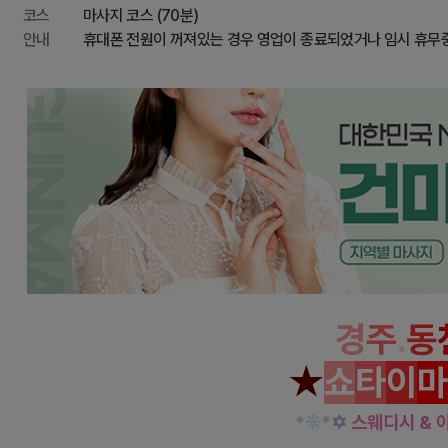
코스
마사지 코스 (70분)
안내
휴대폰 전원이 꺼져있는 경우 영업이 종료되었거나 임시 휴무
경
주
.
동
★
쇼
타
이
마
*
❊
*
✡
스웨디시 & 