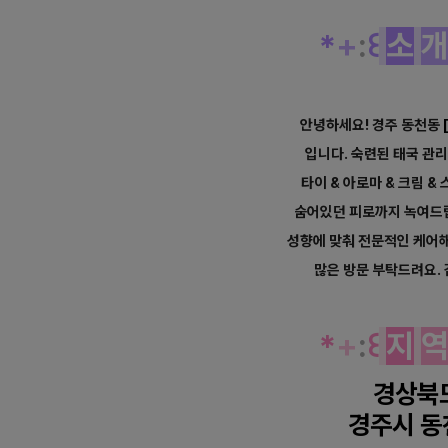
*
+
:
꒰
소
안녕하세요! 경주 동천동
입니다. 숙련된 태국 관
타이 & 아로마 & 크림 &
숨어있던
피로까지 녹여드
성향에
맞춰 전문적인 케어
많은 방문 부탁드려요.
*
+
:
꒰
지
경상북
경주시 동