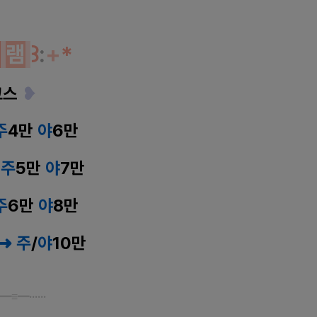
그
램
꒱
:
+
*
코스
❥
주
4만
야
6
만
 주
5만
야
7
만
주
6만
야
8
만
➜ 주
/
야
10
만
━
≡
━······