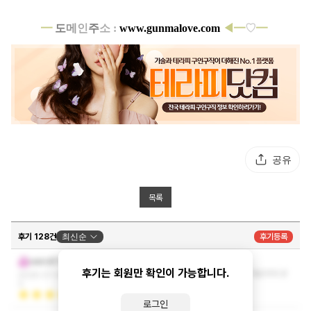
━
도
메
인
주
소 :
www.gunmalove.com
◀━
♡
━
공유
목록
후기 128건
최신순
후기등록
최고의 관리였습니다!!!!
neric872
후기는 회원만 확인이 가능합니다.
성격도 좋으시고 관리도 잘하셔서 모자람없이 개운하게 받
2026-07-02 20:46:5
고 왔습니다.
더보기
3
로그인