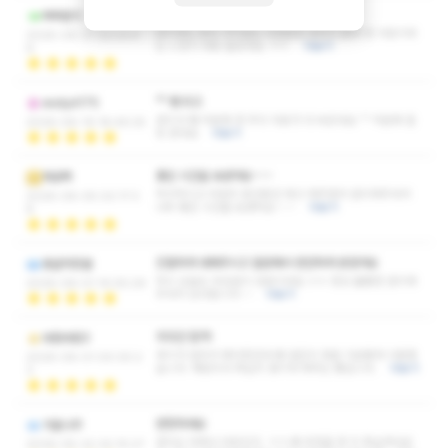
너무 너무 만족 ㅋㅋ
삐삐분식
관리받는 동안 가식없는 다정함과 배려가 몸에 벤 사람이라
2026-06-27 22:23:4
는 느낌이 바로 들었네요 ㅋㅋ
더보기
6
^^ 쌤 최고
eodyd175
관리사 쌤 덕분에 한 주의 피로가 다 녹았네요 ^^ 덕분에 힐
2026-06-19 18:49:25
링 받네요
더보기
좋은 시간을 보냈어요~~~
제로팩
적극적이고 어떤지 중간중간 체크 해주면서 관리해주셔서
2026-06-05 02:17:3
너무 좋은 시간을 보냈어요~~~
더보기
8
친절하게 대해주시고 깔끔해서 편안하게 받았어요
몽글차향골
역시 오늘도 어김없이 성공이네요 ㅎㅎ 항상 훌륭한 관리해
2026-06-01 14:05:29
주셔서 감사합니다~~
더보기
무조건 합격!
바람바람3
후기가 많아서 예약한건데 왜 많은지 정말 기분좋게 이용했
2026-06-01 00:30:2
습니다. 재방의사 확실히 생기게 해주는 쌤입니다.
더보기
3
번창하세요
가을나무
관리는 어찌나 야무진지..ㅋㅋ 왜 추천을 한 지 확실하더군
2026-05-22 20:15:27