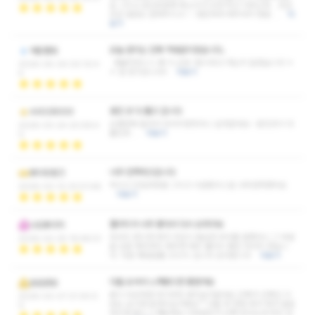
요 그리고 포인트중에 목소리가 되게 작고 이쁘신게 .. 조곤
조곤 말씀도 잘해주시고~~ 편안하게 해주셔서 정말 …
더
보기
오늘 관리는 진짜 역대급이였습니다..
여운별빛
명불허전ㅎㅎ 왜 이 근방 1등이라고 하는지 알겠습니다 ㅎ
2026-05-04 00:10:4
ㅎ 잘 받고갑니다!!
더보기
4
뭉친 곳 다 풀고 갑니다
44028000
오랜만에 들러서 마사지받앗더니 살것같네요~ 뭉친곳이 다
2026-03-24 20:59:4
풀린듯...
더보기
0
너무 만족하고갑니다
화이트핑크
역시나 친절과청결 그리고 시원함의스킬 너무만족했어요
2026-03-12 23:01:46
더보기
퀄리티가 너무 좋아서 다시 오려구요
나도튜더지
마사지 받으며 제가 지압이 필요한 부위를 말했더니 그 부분
2026-02-25 19:48:51
을 집중 케어까지 해주며 매우 퀄리티 좋은 마사지 였습니
다. 다음 재방문률 200% 입니다 감사합니다
더보기
다들 오셔서 느껴봤으면 좋겠어요
슭슭긁슭
몸이 피곤하면 여기부터 생각날거같네요 진짜가 진짜인 이
2026-02-07 21:30:0
유는 오시면 알게되실거에요^^ 다들 꼭 한번 와서 제가 말씀
0
하신걸 몸소 느껴보세요 리뷰같은거 진짜 안쓰는데 여긴 안