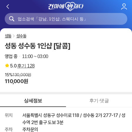
로
그
인
성동
성수동
성동 성수동 1인샵 [달콤]
영업 중
11:00 ~ 03:00
5.0
후기
128
15%
130,000원
110,000원
상세정보
후기·댓글
위치
서울특별시 성동구 성수이로 118 / 성수동 2가 277-17 / 성
수역 2번 출구 도보 3분
주차
주차문의