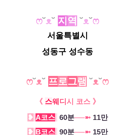
ෆ
˘
ᴥ
˘
지
역
˘
ᴥ
˘
ෆ
서울특별시
성동구
성수동
ෆ
˘
ᴥ
˘
프
로
그
램
˘
ᴥ
˘
ෆ
《
스
웨
디
시 코스
》
❥
A
코스
60분
─
─
➼
11만
❥
B
코스
90분
─
─
➼
15만