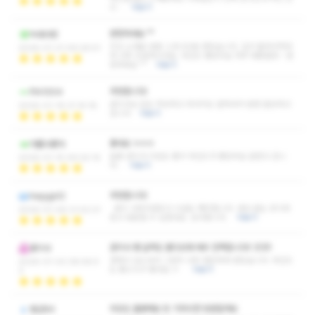
쓰…
더보기
번창하세요 ^^
늑대사랑
지인 소개로 방문 스웨 60분 받았습니다. 입구 들여서자마
2026-01-21 09:26:51
자 너무 친절하시네요. 마인드 좋았어요 자주 애용할듯~ 번
창하세요 ^^
더보기
추천합니다!
PIA1004
관리사님 압도 적당하고 마사지도 잘하셔서 엄청 힐링하고
2026-01-19 21:14:18
갑니다
더보기
좋네요 ㅎㅎㅎ
아뿔사좋아
달콤 관리사 미모도 좋구 마인드가 좋았어요.잘받고 갑니
2026-01-15 09:20:15
다..
더보기
추천합니다!
heyygirl2
관리 나쁘지않았고 시설도 깨끗합니다. 내상 없는 곳이라
2026-01-06 21:02:21
믿고 방문할 수 있겠네요. 감사합니다.
더보기
관리사 쌤 실력도 별다섯개 매우 만족합니다!! 굿굿!!
홍이사
경력이 있으셔서 그런지 너무 편안하게 받았습니다. 마인드
2026-01-02 08:56:5
도 좋으시구 좋네요 ㅎ
더보기
3
외모도 훌륭해요 또 기회되면 방문할게요
범군84