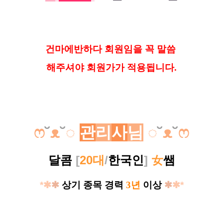
건마에반하다 회원임을 꼭 말씀
해
주셔야 회원가가 적용됩니다.
ෆ
˘
ᴥ
˘
◌
관
리
사
님
◌
˘
ᴥ
˘
ෆ
달콤
[
20대
/
한국인
]
女
쌤
*✱
✱
상기 종목 경력
3년
이상
✱
✱*