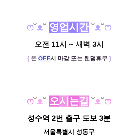
ෆ
˘
ᴥ
˘
영
업
시
간
˘
ᴥ
˘
ෆ
오전 11시 ~ 새벽 3시
{
폰
OFF
시 마감 또는 랜덤휴무
}
ෆ
˘
ᴥ
˘
오
시
는
길
˘
ᴥ
˘
ෆ
성수역 2번 출구 도보 3분
서울특별시 성동구