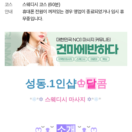
코스
스웨디시 코스 (60분)
안내
휴대폰 전원이 꺼져있는 경우 영업이 종료되었거나 임시 휴
무중입니다.
성동.1인샵
♔
달
콤
*
❊
*
✡
스웨디시 마사지
✡
*
❊
*
ෆ
˘
ᴥ
˘
소
개
˘
ᴥ
˘
ෆ