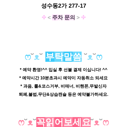
성수동2가 277-17
✣
<
주
차
문
의
>
✣
ෆ
˘
ᴥ
˘
부
탁
말
씀
˘
ᴥ
˘
ෆ
* 예약 환영!^^ 입실 후 선불 결제 이십니다! ^^
* 예약시간 10분초과시 예약이 자동취소 되세요
* 과음, 룰&코스거부, 비매너, 비핸폰,무발신자
퇴폐,불법,무단&상습캔슬 등은 예약불가하세요.
ෆ
˘
ᴥ
˘
꼭
읽
어
보
세
요
˘
ᴥ
˘
ෆ