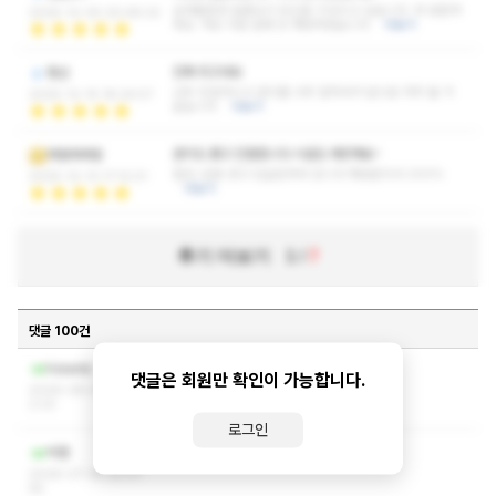
실력출중한 달콤님이 당신을 기다리고 있습니다. 꼭 방문하
2025-12-30 20:48:22
세요. 저도 다음 달에 또 재방하겠습니다
더보기
진짜 최고네요
짱선
너무 친절하시고 관리를 너무 잘하셔서 앞으로 자주 올 거
2025-12-15 18:24:57
같습니다
더보기
관리도 좋고 친절합니다 시설도 깨끗해요~
헤헿헤헤헿
힐링+감동 받고 딥슬립하러 갑니다 재방문의사 200%
2025-12-13 17:12:21
더보기
후기 더보기
1
/
7
댓글 100건
ㅋㅅ ㅅㅇ 쪽지 부탁드립니다
hssada
댓글은 회원만 확인이 가능합니다.
2026-08-06 06:4
2:23
로그인
ㅋㅅ ㅅㅇ 쪽지부탁드립니다
빅맨
2026-07-25 22:01:
55