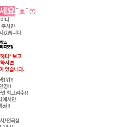
세
요
˘
ᴥ
˘
ෆ
항이나
 주시면
리겠습니다.
마캉스
테라피닷컴
반하다" 보고
씀하시면
이 있습니다.
1위!!
만명!!
자인
최고점수!!
다에서만
특권!!
디시/전국샵