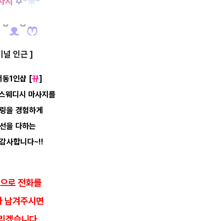
사지
✡
*
❊
*
˘
ᴥ
˘
ෆ
널 인근 ]
서동1인샵 [
뀨
]
 스웨디시 마사지를
힐링을 경험하게
최선을 다하는
 감사합니다~!
!
중으로 전화를
자 남겨주시면
리겠습니다.