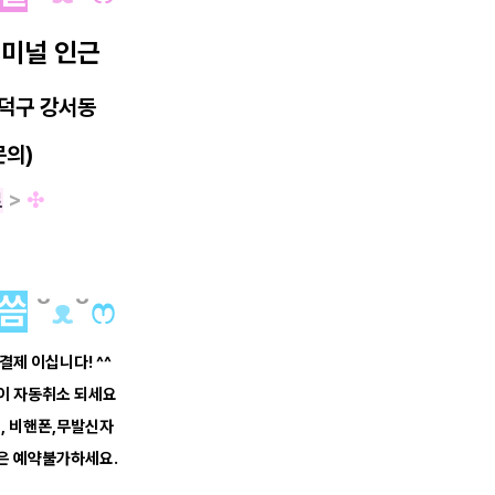
미널 인근
덕구 강서동
문의)
료
>
✣
씀
˘
ᴥ
˘
ෆ
 결제 이십니다! ^^
약이 자동취소 되세요
너, 비핸폰,무발신자
은 예약불가하세요.