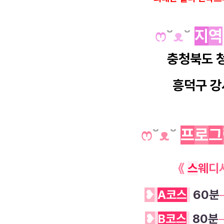
ෆ
˘
ᴥ
˘
지
역
충청북도 
흥덕구 강
ෆ
˘
ᴥ
˘
프
로
그
《
스
웨
디
❥
A코스
60분
❥
B코스
80분