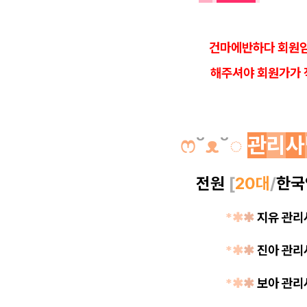
건마에반하다 회원임
해
주셔야 회원가가 
ෆ
˘
ᴥ
˘
◌
관
리
사
전원
[
20대
/
한국
*✱
✱
지유 관
*✱
✱
진아 관
*✱
✱
보아 관