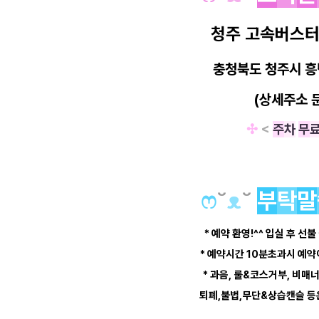
청주 고속버스터
충청북도 청주시 흥
(상세주소 
✣
<
주
차
무
ෆ
˘
ᴥ
˘
부
탁
말
* 예약 환영!^^ 입실 후 선불
* 예약시간 10분초과시 예
* 과음, 룰&코스거부, 비매
퇴폐,불법,무단&상습캔슬 등