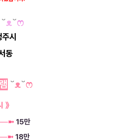
˘
ᴥ
˘
ෆ
청주시
서동
램
˘
ᴥ
˘
ෆ
시
》
─
─
➼
15만
─
─
➼
18만