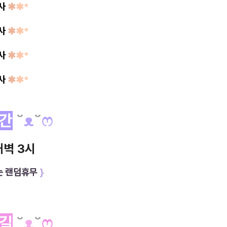
리사
✱
✱*
리사
✱
✱*
리사
✱
✱*
리사
✱
✱*
간
˘
ᴥ
˘
ෆ
새벽 3시
는 랜덤휴무
}
길
˘
ᴥ
˘
ෆ