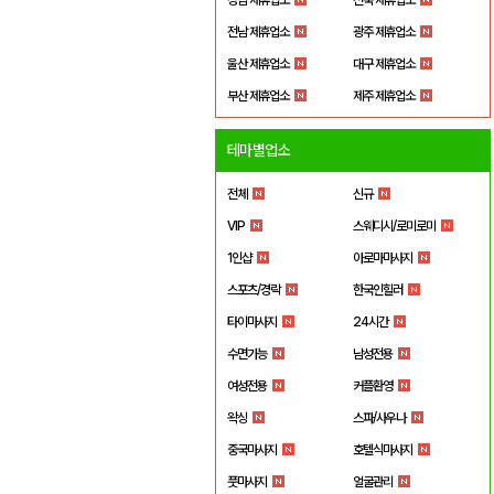
전남 제휴업소
광주 제휴업소
울산 제휴업소
대구 제휴업소
부산 제휴업소
제주 제휴업소
테마별업소
전체
신규
VIP
스웨디시/로미로미
1인샵
아로마마사지
스포츠/경락
한국인힐러
타이마사지
24시간
수면가능
남성전용
여성전용
커플환영
왁싱
스파/사우나
중국마사지
호텔식마사지
풋마사지
얼굴관리