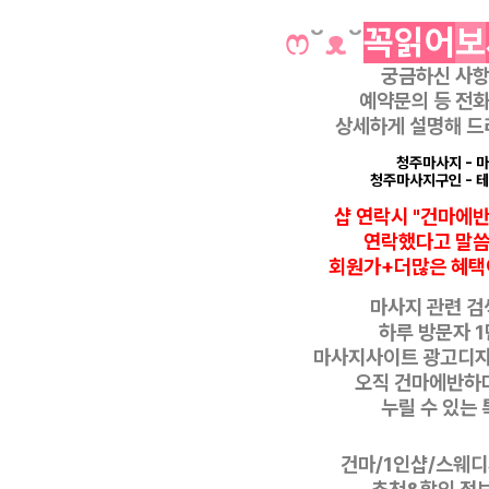
ෆ
˘
ᴥ
˘
꼭
읽
어
보
궁금하신 사
예약문의 등
전화
상세하게 설명해 드
청주마사지
- 
청주마사지구인
- 
샵 연락시 "건마에
연락했다고
말
회원가+더많은 혜택
마사지 관련 검색
하루 방문자 1
마사지사이트 광고디
오직 건마에반하
누릴 수 있는 
건마/1인샵/스웨