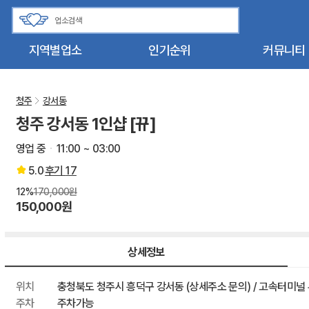
지역별업소
인기순위
커뮤니티
청주
강서동
청주 강서동 1인샵 [뀨]
영업 중
11:00 ~ 03:00
5.0
후기
17
12%
170,000원
150,000원
상세정보
위치
충청북도 청주시 흥덕구 강서동 (상세주소 문의) / 고속터미널
주차
주차가능