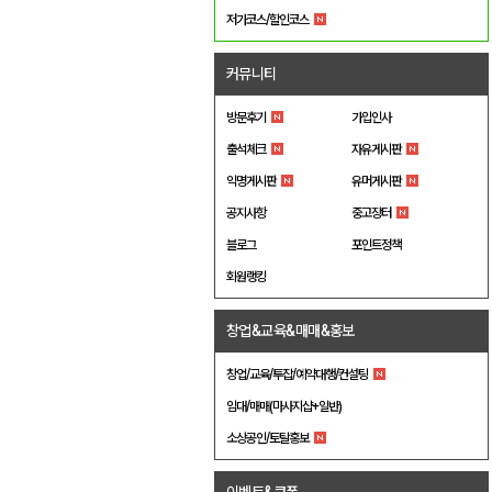
저가코스/할인코스
커뮤니티
방문후기
가입인사
출석체크
자유게시판
익명게시판
유머게시판
공지사항
중고장터
블로그
포인트정책
회원랭킹
창업&교육&매매&홍보
창업/교육/투잡/예약대행/컨설팅
임대/매매(마사지샵+일반)
소상공인/토탈홍보