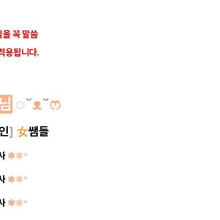
을 꼭 말씀
적용됩니다.
님
◌
˘
ᴥ
˘
ෆ
인
]
女
쌤들
리사
✱
✱*
리사
✱
✱*
리사
✱
✱*