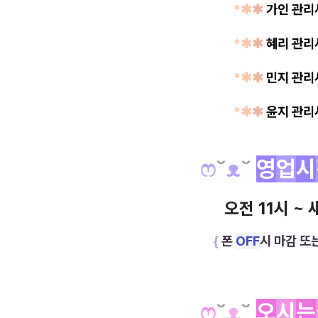
*✱
✱
가인 관
*✱
✱
혜리 관
*✱
✱
민지 관
*✱
✱
윤지 관
ෆ
˘
ᴥ
˘
영
업
시
오전 11시 ~ 
{
폰
OFF
시 마감 또
ෆ
˘
ᴥ
˘
오
시
는