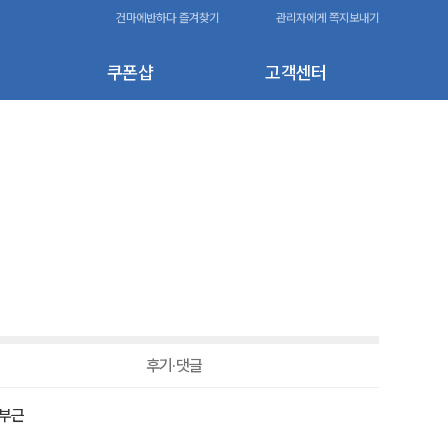
건마에반하다 즐겨찾기
관리자에게 쪽지보내기
쿠폰샵
고객센터
후기·댓글
 부근