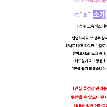
*
❊
*
✡
스웨디시 마
ෆ
˘
ᴥ
˘
소
개
[
청주 고속버스터미
안녕하세요 ^^ 청주 강
인사드려요!
따듯한 손길로
받아보세요! 도심 속 
해드릴게요~! 항상 
1인샵 뀨가 되겠습니다
1인샵 특성상 관리
못받을 수 있으니 문
최대한 빨리 연락드