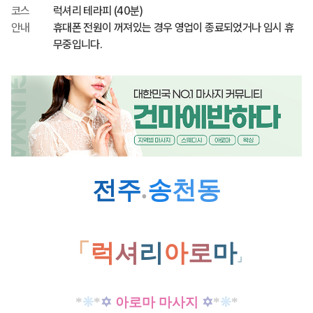
코스
럭셔리 테라피 (40분)
안내
휴대폰 전원이 꺼져있는 경우 영업이 종료되었거나 임시 휴
무중입니다.
전
주
.
송
천동
「
럭
셔
리
아
로
마
」
*
❊
*
✡
아로마 마사지
✡
*
❊
*