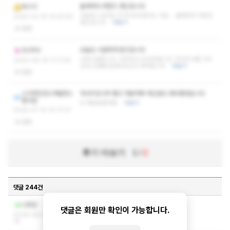
올때마다 레전드 갱신입니다
RUYZ
피로와 스트레스가 싹 녹아내리는 기분.... 올때마다 레전드
2024-10-30 15:20:52
갱신입니다
더보기
없음
오늘도 시원하게 받고갑니다
SCIPIO
너무시원합니다. 강추하고 또강추합니다. 맛사지나름 고수
2024-08-19 11:11:29
인데 인생탑3안에 든다고 자부합니다
더보기
없음
스치면인연스며들면스
마사지도너무 좋고 카운터에 계신분도 매우좋았습니다
폰지밥
또 재방문할게영
더보기
2024-07-15 10:17:07
없음
후기 더보기
1
/
2
댓글 244건
작성자와 관리자만 볼 수 있는 댓글입니다.
나뭇꾼
댓글은 회원만 확인이 가능합니다.
2026-08-03 23:45:
16