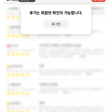
사장님 너무 친절하시고 관리사분 실력이 정말 대단합니다
세이란
후기는 회원만 확인이 가능합니다.
매장도 청결하고 분위기도 좋아서 덕분에 쌓인 피로 잘 풀고
2026-07-23 14:10:47
갑니다 무조건 재방할게요^^
더보기
로그인
몸 잘 녹이고갑니다.
출장킬러
여기 사는 친구가 좋다고해서 왔는데 쌤들 괜찮네요ㅎㅎ
2026-07-22 18:54:23
몸 잘 녹이고갑니다.
더보기
이곳저곳 다가봐도 여기만한곳 없네요
미나리
응대와 시설 모두 훌륭해 다시 이용하고 싶어요 사장님 친
2026-07-21 15:30:11
절하시고 추천 잘해주셔서 정말좋아요 믿고 가는곳입니다
이곳저곳 다가봐도 여기만한곳 …
더보기
만족
고민보다고
몸이 너무 피로해서 찾아보다가 리뷰도 좋고 깔끔해보여서
2026-07-18 00:21:36
바로 예약했는데 너무 만족스러웠어요!
더보기
다음에 또 갈게요
매탈리퍼
마음에 들었어요 하나하나 잘 케어해주셔서 감사했습니다
2026-07-17 22:14:44
다음에 또 갈게요
더보기
재방!
사모잡이
몸이 뻐근해서 예약하고 가서 받앗는데 관리하시는분이 마
2026-07-16 18:04:06
사지 너무 잘해주셔서 뻐근한거 다풀고 가요 담에또받으러