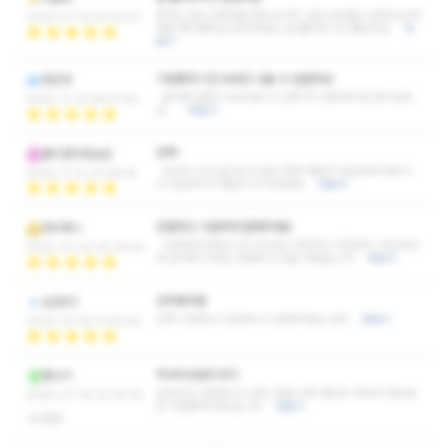
한국인 관리사한테만 받는데 여기 관리사님들이 한국인이라
2026-01-15 03:14:37
바로 예약했어요 뭉친부분도 잘 풀어주시고 좋았어요
더
보기
기분좋게 시간 보내고 나올 수 있을듯요!
정진주
끝나면 온몸이 녹아내리고 진짜 딱 나른하게 잘 잘수있어
2025-11-14 09:31:54
요...
더보기
만족~
좋으면리뷰남김
마사지 시간 날리는거 없이 꽉꽉 채워서 성실하게 해주시
2025-11-12 21:09:18
고 친절하시고 좋습니다 추천해요
더보기
친절하고 시원하게 잘해주세요
하이써니
시원하게 잘받고 갑니다 압도 적당하고 친절하고 성심성의
2025-10-20 05:19:05
껏 잘 해주시네요 다음에 또 방문 하겠습니다
더보기
강추춫추춫
남간93
진짜 시원하고 친절하시고 잘해주세요 강추
더보기
2025-10-18 21:44:30
럭셔리아로마 후기
쩜시기
실장님도 친절하시고 관리 정말 너무 열심히 하셔서 받는동
2025-07-16 22:30:32
안 기분좋게 받았습니다
더보기
없음