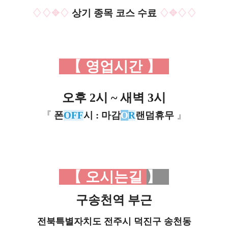
♢♢✥♢
상기 종목 코스 수료
♢✥♢♢
【 영업시간
】
오후 2시 ~ 새벽 3시
『
폰
OFF
시 : 마감
O
R
랜덤휴무
』
【 오시는길
】
구송천역 부근
전북특별자치도 전주시 덕진구
송천동