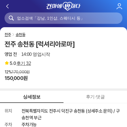
로
그
인
전주
송천동
전주 송천동 [럭셔리아로마]
영업 전
14:00 영업시작
5.0
후기
32
12%
170,000원
150,000원
상세정보
후기·댓글
위치
전북특별자치도 전주시 덕진구 송천동 (상세주소 문의) / 구
송천역 부근
주차
주차가능