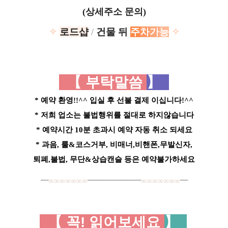
(상세주소 문의)
✧
로드샵
/
건물 뒤
주
차
가
능
✧
【 부탁말씀
】
* 예약 환영!!^^ 입실 후 선불 결제 이십니다!^^
* 저희 업소는 불법행위를 절대로 하지않습니다
* 예약시간 10분 초과시 예약 자동 취소 되세요
* 과음, 룰&코스거부, 비매너,비핸폰,무발신자,
퇴폐,불법, 무단&상습캔슬 등은 예약불가하세요
━
∞∞∞∞∞∞∞
━━━━━━━
∞∞∞∞∞∞∞
━
【 꼭! 읽어보세요
】