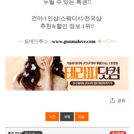
누릴 수 있는 특권!!
건마/1인샵/스웨디시/전국샵
추천&할인 정보 1위!!
━
도
메
인
주
소 :
www.gunmalove.com
◀━
♡
━
공유
이전
목록
다음
후기 32건
최신순
후기등록