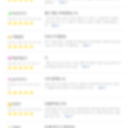
갈께요~
더보기
몸이 정말 가벼워졌습니다
마사지지크
마사지 받는 동안 긴장이 풀리고 근육이 시원하게 이완됐
2026-07-13 03:54:04
어요 끝나고 나니 피로가 사라지고 몸이 정말 가벼워졌습니
다
더보기
피로가 싹 풀려요
구름달빛
여기 단골 많은 이유를 알거같네요 피곤하면 이제 여기만 생
2026-06-18 07:15:23
각납니다 피로가 싹 풀려요
더보기
굿
하늘하늘22
좋은 마사지 잘 받고 가요 엄청 매너들이 좋고 손님 응대 하
2026-04-21 11:49:13
는방법을 장확히 알고있음
더보기
너무 흡족합니다
grandcru
오늘 관리 최고에요 여기는 내부도 깔끔하지만 마사지 실력
2026-04-18 00:00:3
이 월등하게 잘해서 너무 흡족합니다☆
더보기
9
단골예약입니다!!
마초닷
요새 잠을 자도 피곤하고 찌뿌둥해서 예약을 했는데 왜 여길
2026-02-27 02:16:04
진작 안왔지...마사지 받으면서 잠자기는 처음이었어요 단골
예약입니다!!
더보기
잘 풀어주시고 좋았어요
다뇽아