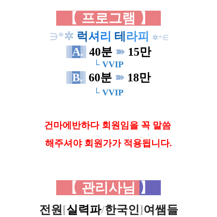
【 프로그램
】
∋*
✲
럭
셔
리
테
라피
✲
*∈
A
.
40분
➽
15만
└ VVIP
B
.
60분
➽
18만
└ VVIP
건마에반하다 회원임을 꼭 말씀
해
주셔야 회원가가 적용됩니다.
【 관리사님
】
전원
[
실력파
/
한국인
]
여쌤들