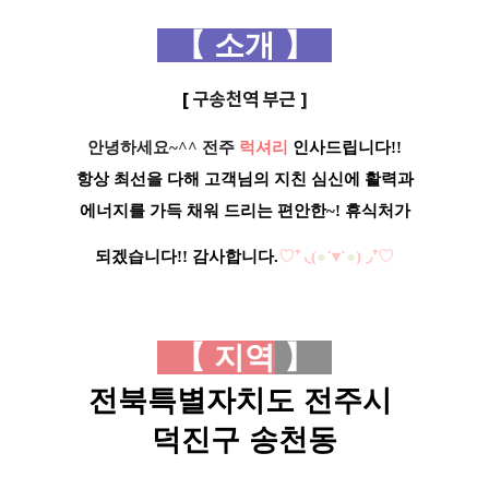
【
소개
】
[
구송천역 부근 ]
안녕하세요~^^ 전주
럭셔리
인사드립니다!!
항상 최선을
다해
고객님의 지친 심신에 활력과
에너지를 가득
채워 드리는 편안한~! 휴식처가
되
겠습니다!!
감사합니다.
♡
⁺ ◟(
●
˙▾˙
●
) ◞⁺
♡
【 지역
】
전북특별자치도 전주시
덕진구 송천동