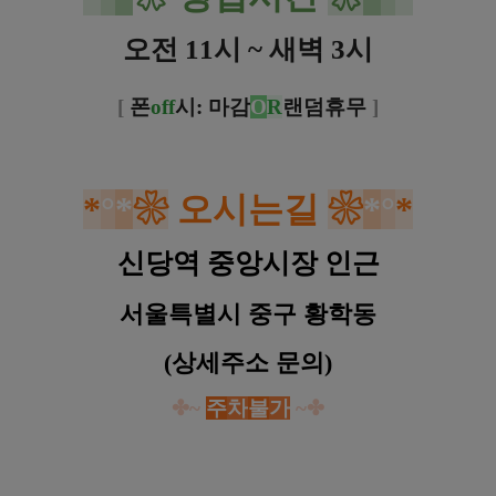
오전 11시 ~ 새벽 3시
[
폰
off
시: 마감
O
R
랜덤휴무
]
*
°
*
❀
오시는길
❀
*
°
*
신당역 중앙시장 인근
서울특별시 중구 황학동
(상세주소 문의)
✤~
주
차
불
가
~
✤