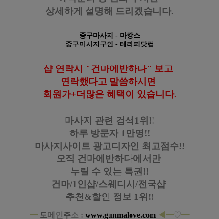
상세하게 설명해 드리겠습니다.
중구마사지
- 마캉스
중구마사지구인
- 테라피닷컴
샵 연락시 "건마에반하다" 보고
연락했다고
말씀하시면
회원가+더많은 혜택이 있습니다
.
마사지 관련 검색1위!!
하루 방문자 1만명!!
마사지사이트 광고디자인
최고점수!!
오직 건마에반하다에서만
누릴 수 있는 특권!!
건마/1인샵/스웨디시/전국샵
추천&할인 정보 1위!!
━
도
메
인
주
소 :
www.gunmalove.com
◀
━
♡
━