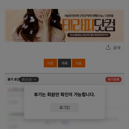
중구 신당역 앰플스토리 스웨디시 림프순환마사지
공유
이전
목록
다음
후기 8건
최신순
후기등록
관리사님이 정말 잘하세요 친절하십니다
맨체스터유나의비듬
후기는 회원만 확인이 가능합니다.
믿고 가시면 됩니다. 사장님 짱
더보기
2024-02-26 10:05:23
없음
로그인
마사지 살력 좋습니다.
빚과송금ㅡㅡ
뭉친어깨 다 풀렸습니다. 가끔 방문하는데 항상 뭉친곳 잘
2024-01-26 10:26:06
풀립니디.
더보기
없음