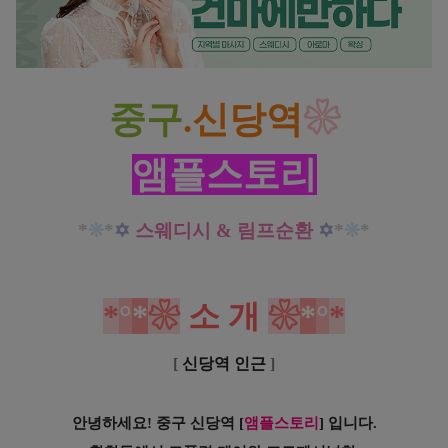
중구 신당역 앰플스토리 스웨디시 림프순환마사지로 일상의 힐링느껴보세요
중구
.신당역
❀
앰플스토리
*
❊
*
✡
스웨디시 & 림프순환
✡
*
❊
*
*
°
*
❀
소
개
❀
*
°
*
[
신당역 인근
]
안녕하세요! 중구 신당역
[
앰플스토리
] 입니다.