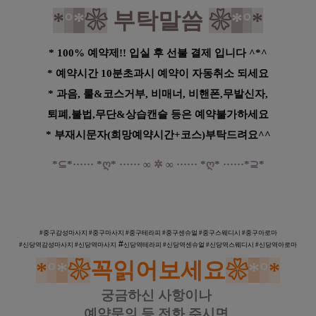
*
°
*
❀
부탁말씀
❀
*
°
*
* 100% 예약제!! 입실 후 선불 결제 입니다 ^*^
* 예약시간 10분초과시 예약이 자동취소 되세요
* 과음, 룰&코스거부, 비매너, 비핸폰,무발신자,
퇴폐,불법,무단&상습캔슬 등은 예약불가하세요
* 부재시문자(희망예약시간+코스)부탁드려요^^
*
⊆
*
·····
·
*
ღ
*
······
∞
✲
∞
······
*
ღ
*
······
*
⊇
*
중구 신당역 앰플스토리 스웨디시 림프순환마사지
#중구감성마사지 #
중구
마사지 #
중구
테라피 #
중구
센
슈얼 #
중구
스웨디시 #
중구
아로마
#
#신당역
감성마사지 #
신
당역
마사지
신당역
테라피 #
신당역
센
슈얼 #
신당역
스웨디시 #
신당역
아로마
*
°
*
❀
꼭읽어보세요
❀
*
°
*
궁금하신 사항이나
예약문의 등
전화 주시면