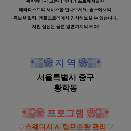
황학동에서 고품격 케어와 프로페셔널한
테라피스트의 서비스를 만나보세요. 중구에서의
특별한 힐링, 앰플스토리에서 경험해보실 수 있습니다.
지친 심신은 물론 영혼까지의 케어!
중구 신당역 앰플스토리 스웨디시 림프순환마사지
*
°
*
❀
지 역
❀
*
°
*
서울특별시 중구
황학동
중구 신당역 앰플스토리 스웨디시 림프순환마사지
*
°
*
❀
프로그램
❀
*
°
*
♡
스웨디시 & 림프순환 관리
♡