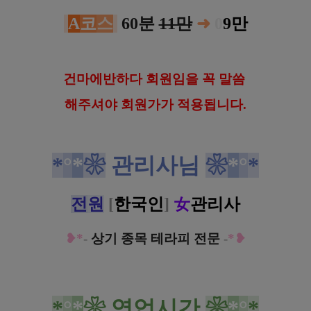
A
코
스
60분
11만
➜
0
9만
건
마에반하다 회원임을 꼭 말씀
해
주셔야 회원가가 적용됩니다.
*
°
*
❀
관리사님
❀
*
°
*
전
원
[
한국인
]
女
관리사
❥*
-
상기 종목 테라피 전문
-
*❥
*
°
*
❀
영업시간
❀
*
°
*