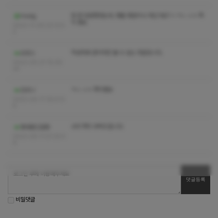
한 번 방문했었는데, 쌤들 몇분이나 계신가요? + ㅋㅅ ㅅㅇ 쪽
Hodg
지 좀요
2023-11-09 23:13:5
2
작성자와 관리자만 볼 수 있는 댓글입니다.
오캉스
2023-09-27 15:39:
24
ㅋㅅ ㅅㅇ 쪽지좀요
건조니
2023-09-17 18:41:5
6
수위 쪽지 부탁드립니다
동대문신설동
2023-09-11 01:33:4
9
비밀댓글