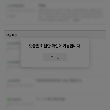
첫방문
조아조아09
잠들지못한밤ㅜ집에서 가까운 거리를 찾다보니 앰플스토리
2023-08-31 23:15:00
가 있더군요 신규업소이고 후기도없고해서 반신반의하면서
없음
간곳ᆢ깔끔하지만 노후된건물 저는뭐 크게신경은 안씁니다
여리여리한쌤이안내해주셨…
더보기
댓글 8건
ㅋㅅㅅㅇ쪽지
Iou999
댓글은 회원만 확인이 가능합니다.
2024-01-25 23:48:1
5
로그인
ㅋㅅ ㅅㅇ 부탁드립니다
aasskk
2024-01-13 04:19:0
7
작성자와 관리자만 볼 수 있는 댓글입니다.
Iou999
2023-12-28 15:03:2
7
ㅋㅅ ㅅㅇ 쪽지 부탁드려요
muyaho
2023-12-01 20:26:5
0