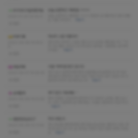
오늘 오픈하고 1빠였음 ㅋㅋㅋ
우리아이가갈라졌어요
오늘 오픈하고 1빠였음 ㅋㅋㅋ 여전히 샵 깨끗하고 관리사쌤
2024-01-24 19:16:31
도 이쁨 구우웃!!!
더보기
없음
마사지 스킬 미춌다이
끼루기룩
관리사님 마사지 스킬도 좋으시고 교감도 좋았씁니다..^^시
2023-09-08 14:35:4
간 가는 줄도 모르고 신나게 받고 왔네요 다음에도 잘 부탁
6
드려요~
더보기
없음
시원~하게 잘 받고 갑니다
세일러묵
후기 보고 급하게 예약해서 방문했는데 급하게 간 것 치곤
2023-09-07 15:26:35
생각보다 만족하고 와서 많이 가보시라고 후기 남깁니다 시
없음
원하게 마사지 잘 해주십니다
더보기
후기 믿고 가보세요 ~
순대릴라
예약 전화도 친절하게 받아주시고 당연히 실력도 좋으십니
2023-09-06 15:51:58
다. 아주 시원하게 잘 해주세요. 시설도 깔끔하고 감성 최고
없음
더보기
적극 추천 !!!
명란젓코난007
매니저님들 예쁘장하게 생기셨는데 손압도 좋아서 시원~하
2023-09-06 14:11:46
게 잘 받고 갑니다. 돈 하나도 아깝지 않고 완전 만족스러워
없음
요
더보기