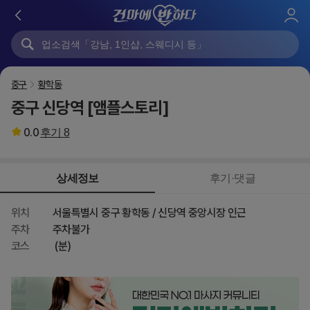
로
그
인
중구
황학동
중구 신당역 [앰플스토리]
0.0
후기
8
상세정보
후기·댓글
위치
서울특별시 중구 황학동 / 신당역 중앙시장 인근
주차
주차불가
코스
(분)