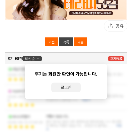
공유
이전
목록
다음
후기 98건
최신순
후기등록
너무 좋은 시간이었습니다
세일즈맨즈
후기는 회원만 확인이 가능합니다.
피곤은 물론 스트레스 날려버리고 기분도 좋아지는 곳 입니
2026-07-01 19:46:35
다
더보기
로그인
정말 잘하시는것 같다 ㅎㅎ
superur123
관리 받는 내내 상냥하고 웃는 인상에 관리를 정말 잘하시는
2026-06-25 20:32:4
것 같다고 느꼈어요 ㅎㅎ
더보기
8
어쩔수 없습니다..
바나나맛젤리
관리 하시는 동안 너무 편하게 잘 해주셨네요 ㅎㅎ 제 마음
2026-06-12 01:49:26
의 폭주는 어쩔수 없습니다... 조만간 또 올게요.....
더보
기