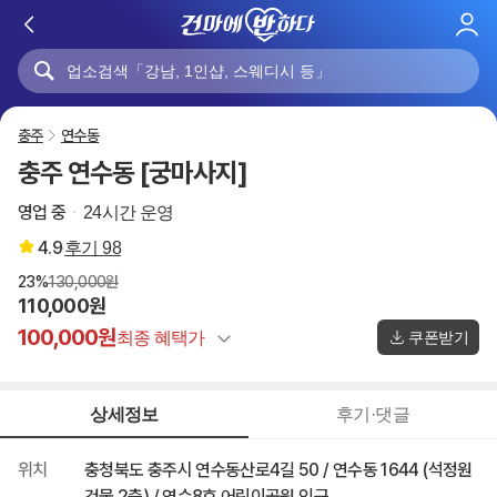
로
그
인
충주
연수동
충주 연수동 [궁마사지]
영업 중
24시간 운영
4.9
후기
98
23%
130,000원
110,000원
100,000원
최종 혜택가
쿠폰받기
정상가
130,000원
상세정보
후기·댓글
건마에반하다 특별할인
-20,000원
쿠폰 할인
-10,000원
위치
충청북도 충주시 연수동산로4길 50 / 연수동 1644 (석정원
100,000원
최종 혜택가
건물 2층) / 연수8호 어린이공원 인근