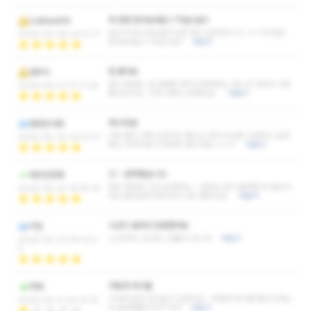
꼭 한번 받아보세요 !! 작살나요!!
iceblast66
관리가 부드러우면서 압은 좋고 밀착감이 굿 ㅋㅋ 꼭 한번
2026-06-08 22:41:17
받아보세요 !! 작살나요!!
더보기
참 좋아요
염무식
관리 중에도 내 상태에 맞게 조절해주는 센스가 있어서 너무
2026-06-01 21:17:26
좋더라구요~ 아주 만족스러웠어요~
더보기
제스타일!
말많은사람
너무 좋은 곳에 친절하고 좋으신 관리사님에 시원하고 실력
2026-05-30 23:52:31
짱인 마사지에 다 완벽히 좋으네요 ㅎㅎㅎ
더보기
크 ~ 완벽했습니다
배민단망령
매우 만족한 시간 보냈어요 ~ 내상도 없고 불편한 곳 없는지
2026-05-24 19:36:18
계속 물어보며 해주셔서 너무 좋았어요
더보기
시간이 붕떠서 방문했어요
히든
스근하게 스트레스 잘풀고 갑니다
더보기
2026-05-22 09:14:0
4
어떻게 여기를
마메
기대와 달라 아쉬움이 있었어요 어떻게 여기를 좋다고하는
2026-05-21 22:14:16
지 알바생들인가?? 최악
더보기