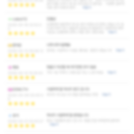
2026-04-23 21:19:08
관리사들 교육이 참 잘 되어있는거 같아요. 이번엔 일부러
다른 관리사에게 받아 …
더보기
단골샵
cobra112
오랜만에 방문해서 못 본 관리사였는데 만족스럽습니다 호
2026-04-18 22:52:0
리호리해서 힘이 딸릴까 싶었는데 꼼꼼하고 섬세하게 해주
0
더군요 오랜만에 만족스러운 관리 받았네요
더보기
너무너무시원해요
한아은
안마도 시원하고 시설도 좋네요 잘받고 왔습니다
더보기
2026-04-13 09:48:12
힘들고 피곤할 때 여기만한 곳이 없음
빵호
거의 1년 가까이 고정으로 다닌 느낌이네요
더보기
2026-04-10 15:25:53
시원하게 잘 마사지 받고 갑니다
DEMUTH
마사지 최고십니다 정말 잘하세요 추천
더보기
2026-04-06 00:40:0
6
마사지 시원하게 잘 받았습니다
응가
항상 기분좋게 받고 갑니다. 청결 친절 부족한게 없어여
2026-04-01 02:43:27
더보기