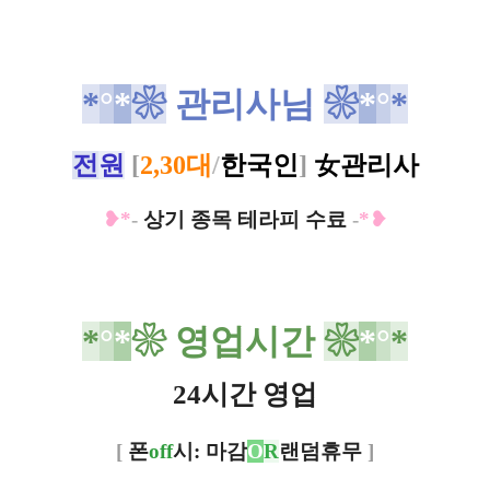
*
°
*
❀
관리사님
❀
*
°
*
전
원
[
2,30대
/
한국인
]
女
관리사
❥*
-
상기 종목 테라피 수료
-
*❥
*
°
*
❀
영업시간
❀
*
°
*
24시간 영업
[
폰
off
시: 마감
O
R
랜덤휴무
]