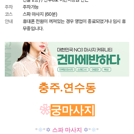
주차
주차가능
코스
스파 마사지 (60분)
안내
휴대폰 전원이 꺼져있는 경우 영업이 종료되었거나 임시 휴
무중입니다.
충주.연수동
❀
궁마사지
*
❊
*
✡
스파 마사지
✡
*
❊
*