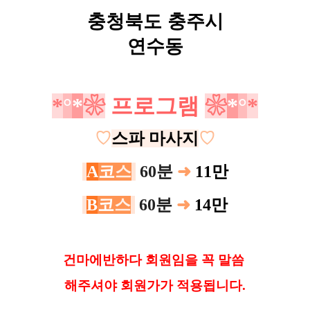
충청북도 충주시
연수동
*
°
*
❀
프로그램
❀
*
°
*
♡
스파 마사지
♡
A
코
스
60분
➜
11만
B
코
스
60분
➜
14만
건
마에반하다 회원임을 꼭 말씀
해
주셔야 회원가가 적용됩니다.