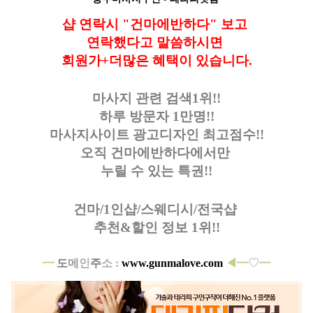
샵 연락시 "건마에반하다" 보고
연락했다고
말씀하시면
회원가+더많은 혜택이 있습니다
.
마사지 관련 검색1위!!
하루 방문자 1만명!!
마사지사이트 광고디자인
최고점수!!
오직 건마에반하다에서만
누릴 수 있는 특권!!
건마/1인샵/스웨디시/전국샵
추천&할인 정보 1위!!
━
도
메
인
주
소 :
www.gunmalove.com
◀
━
♡
━