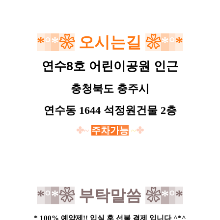
*
°
*
❀
오시는길
❀
*
°
*
연수8호 어린이공원 인근
충청북도 충주시
연수동 1644 석정원건물 2층
✤~
주
차
가
능
~
✤
*
°
*
❀
부탁말씀
❀
*
°
*
* 100% 예약제!! 입실 후 선불 결제 입니다 ^*^