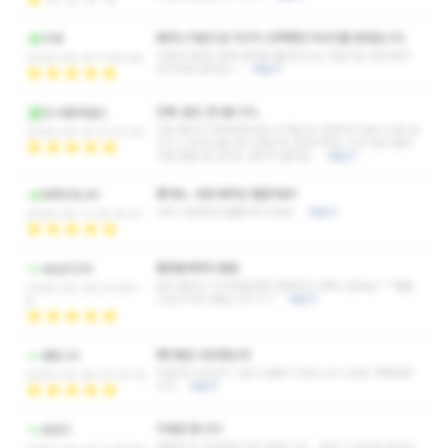
태어나 처음으로 100% 만족했던 마사지를 받았습니다.
치세
이렇게 정성스럽게 제대로 풀어주시는 전문가는 충주에서
2026-05-19 11:55:08
여기밖에 없어요~!
더보기
진짜..말도 안나옵니다..
Dr.아토마일드
너무 좋아서 정착하려 합니다 열심히 일하다가 몸이 너무 뭉
2026-05-16 21:33:39
치고 스트레스를 많이 받을 때, 잠깐이라도 시간 내서 찾아
가면 정말 잘 갔다는 생각이 들어요.
더보기
좋아요...새로 태어난 몸같아요!!
MIROSLAV
너무 시원하게 잘풀어주시네요!
더보기
2026-05-11 09:25:21
출장올때마다 들림
skql1234
충주 출장이 기다려질만큼 갈때마다 만족스럽네요 ^^ 쌤들
2026-05-06 23:09:1
스킬이 어우 좋습니다 ㅎㅎ
더보기
8
쌤이름은 모르겠는데
혼또니V
친절하고 마사지 스킬이 보통이 아닙니다 시간도 꽉채워주
2026-04-28 23:22:16
시고
더보기
지대로 합니다~
kb93
며칠전 또 다녀와서 후기 올립니다. 항상 느끼지만 여기는