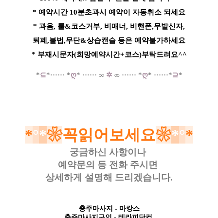
* 예약시간 10분초과시 예약이 자동취소 되세요
* 과음, 룰&코스거부, 비매너, 비핸폰,무발신자,
퇴폐,불법,무단&상습캔슬 등은 예약불가하세요
* 부재시문자(희망예약시간+코스)부탁드려요^^
*
⊆
*
·····
·
*
ღ
*
······
∞
✲
∞
······
*
ღ
*
······
*
⊇
*
*
°
*
❀
꼭읽어보세요
❀
*
°
*
궁금하신 사항이나
예약문의 등
전화 주시면
상세하게 설명해 드리겠습니다.
충주마사지
- 마캉스
충주마사지구인
- 테라피닷컴