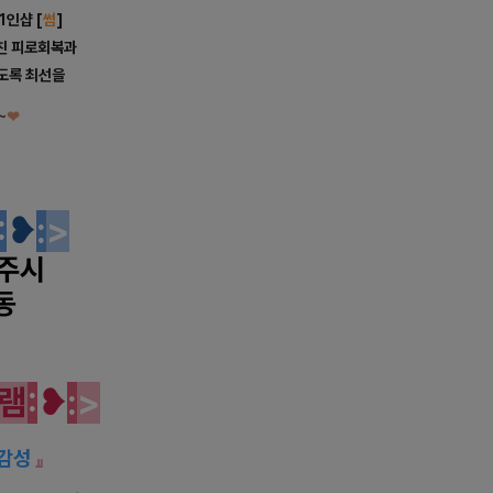
1인샵 [
썸
]
친 피로회복과
도록 최선을
~
❤
디시 마사지 감성
:
❥
:
>
주시
동
디시 마사지 감성
램
:
❥
:
>
 감성
』