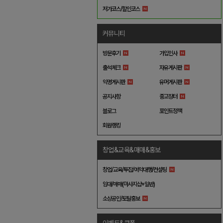
저가코스/할인코스
커뮤니티
방문후기
가입인사
출석체크
자유게시판
익명게시판
유머게시판
공지사항
중고장터
블로그
포인트정책
회원랭킹
창업&교육&매매&홍보
창업/교육/투잡/예약대행/컨설팅
임대/매매(마사지샵+일반)
소상공인/토탈홍보