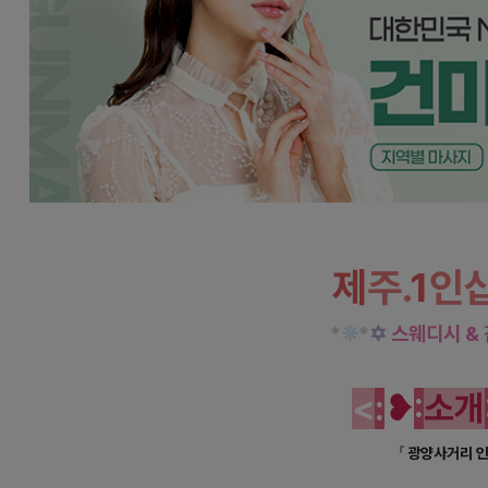
제주 이도이동 1인샵 썸 스웨디시 마
제
주.
1
인
*
❊
*
✡
스웨디시 &
<
:
❥
:
소
개
「
광양사거리 