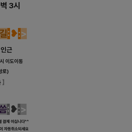
새벽 3시
길
:
❥
:
>
 인근
시 이도이동
앙로)
】
차
씀
:
❥
:
>
선불 결제 이십니다^^
약이 자동취소되세요