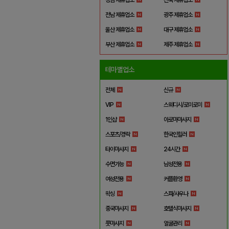
전남 제휴업소
광주 제휴업소
울산 제휴업소
대구 제휴업소
부산 제휴업소
제주 제휴업소
테마별업소
전체
신규
VIP
스웨디시/로미로미
1인샵
아로마마사지
스포츠/경락
한국인힐러
타이마사지
24시간
수면가능
남성전용
여성전용
커플환영
왁싱
스파/사우나
중국마사지
호텔식마사지
풋마사지
얼굴관리