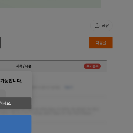
공유
다음글
제목 / 내용
후기등록
 가능합니다.
하시고 스킬도 좋아요 다음에 또 들리고 싶네요
더보기
하세요.
 ㄷㄷ 하네요
민하다가 슬림한 매니저분으로 부탁드렸습니다 와꾸는 제스탈일은 아니였고
샤워하고 받는데 수위가 미쳤네요 잘받고 왔습니다 이집 맛집이네요&n…