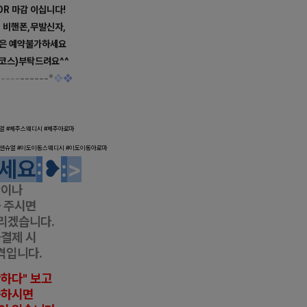
OR 마감 이십니다!
, 비핸폰,무발신자,
등은 예약불가하세요
코스)부탁드려요^^
-----
-
-----
*
❖
❖
디시 마사지 감성
얼 #
제주
스웨디시 #
제주
아로마
센
슈얼 #
이도이동
스웨디시 #
이도이동
아로마
세요
:
❥
:
>
항이나
 주시면
리겠습니다.
금결제 시
격입니다.
반하다" 보고
씀하시면