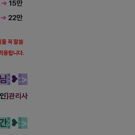
분
➜
15만
분
➜
22만
을 꼭 말씀
적용됩니다.
님
:
❥
:
>
인
〕관리사
간
:
❥
:
>