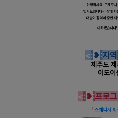
안녕하세요! 구제주시 
인사드립니다~!
삶에 지
더불어 활력이 충만 되
다하겠습니다!
제주 이도이동 1인샵 썸 스웨
<
:
❥
:
지
역
제주도 제
이도이
제주 이도이동 1인샵 썸 스웨
<
:
❥
:
프
로
그
『
스
웨
디
시 &