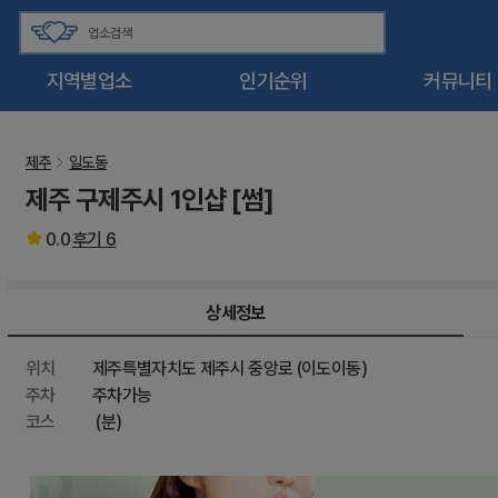
지역별업소
인기순위
커뮤니티
제주
일도동
제주 구제주시 1인샵 [썸]
0.0
후기
6
상세정보
위치
제주특별자치도 제주시 중앙로 (이도이동)
주차
주차가능
코스
(분)