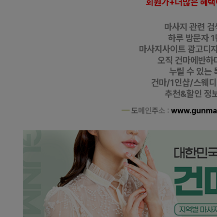
회원가+더많은 혜택
마사지 관련 검색
하루 방문자 1
마사지사이트 광고디
오직 건마에반하
누릴 수 있는 
건마/1인샵/스웨
추천&할인 정보 
━
도
메
인
주
소 :
www.gunma
제주 이도이동 1인샵 썸 스웨