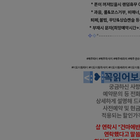
* 폰이 꺼져있을시 랜덤휴무 
* 과음, 룰&코스거부, 비매너
퇴폐,불법, 무단&상습캔슬 
* 부재시
문자(희망예약시간+
❖
❖
*
-----
-
------------
제주 이도이동 1인샵 썸 스웨
#제주타이 #
제주
마사지 #
제주
테라피 #
제주
센
슈
#
이도이동
타이 #
이도이동
마사지 #
이도이동
테라피 #
이도이동
<
:
❥
:
꼭읽어보
궁금하신 사
예약문의 등
전화
상세하게 설명해 드
사전예약 및 현
적용되는 할인가
샵 연락시 "건마에
연락했다고
말