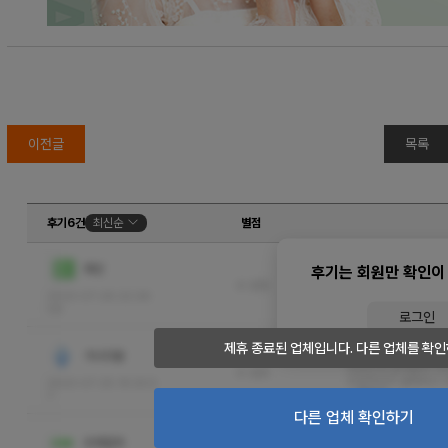
이전글
목록
후기6건
최신순
별점
화빈
후기는 회원만 확인이
미소쌤~
없음
마사지도 시원하게 잘
2023-07-26 22:26:
09
로그인
제휴 종료된 업체입니다. 다른 업체를 확인
어휴 마른분은 수위가
가나다랄
비오는데 갈까말까 고
없음
친절하셔서 결제하고 
2023-07-25 19:25:5
더보기
7
다른 업체 확인하기
우에할까