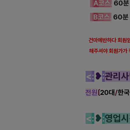
A
코
스
.
60
B
코
스
.
60
건
마에반하다 회원임
해
주셔야 회원가가 
<
:
❥
:
관
리
사
전원
〔
20대
/
한국
<
:
❥
:
영
업
시