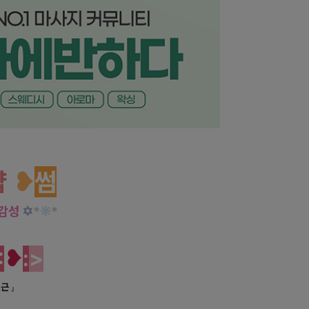
사지 감성 최고의 활력!
샵
❥
썸
 감성
✡
*
❊
*
:
❥
:
>
인근
」