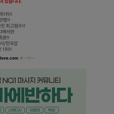
이 있습니다
.
1위!!
만명!!
자인
최고점수!!
다에서만
특권!!
디시/전국샵
1위!!
love.com
◀
━
♡
━
디시 마사지 감성