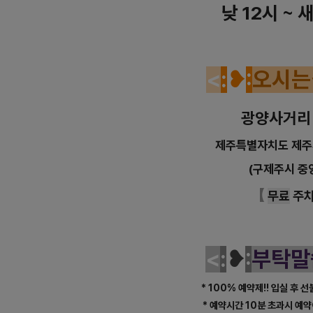
낮 12시 ~ 
<
:
❥
:
오
시
는
광양사거리
제주특별자치도 제주
(구제주시 중
【
무료
주
<
:
❥
:
부
탁
말
* 100% 예약제!! 입실 후 
* 예약시간 10분 초과시 예