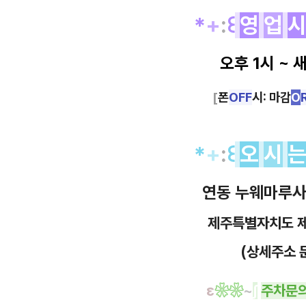
*
+
:
꒰
영
업
오후 1시 ~ 
[
폰
OFF
시: 마감
O
*
+
:
꒰
오
시
연동 누웨마루사
제주특별자치도 
(상세주소 
ε
❀
❀
~
∫
주
차
문