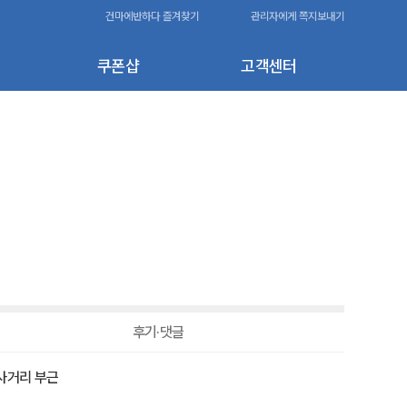
건마에반하다 즐겨찾기
관리자에게 쪽지보내기
쿠폰샵
고객센터
후기·댓글
사거리 부근