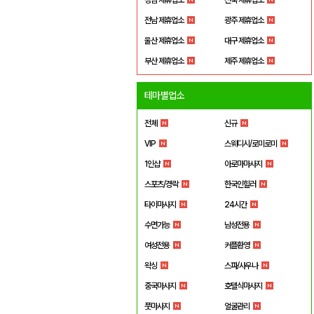
전남 제휴업소
광주 제휴업소
울산 제휴업소
대구 제휴업소
부산 제휴업소
제주 제휴업소
테마별업소
전체
신규
VIP
스웨디시/로미로미
1인샵
아로마마사지
스포츠/경락
한국인힐러
타이마사지
24시간
수면가능
남성전용
여성전용
커플환영
왁싱
스파/사우나
중국마사지
호텔식마사지
풋마사지
얼굴관리