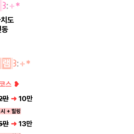
역
꒱
:
+
*
자치도
연동
그
램
꒱
:
+
*
 코스
❥
2만
➜
10
만
시 + 힐링
5만
➜
13
만