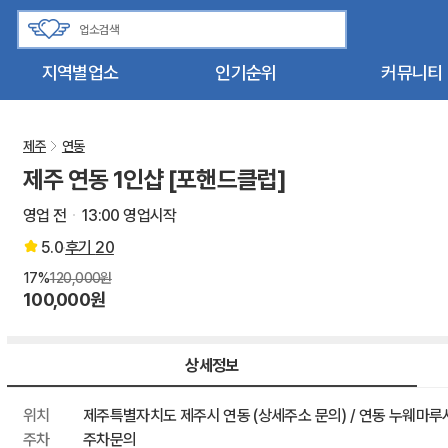
지역별업소
인기순위
커뮤니티
제주
연동
제주 연동 1인샵 [포핸드클럽]
영업 전
13:00 영업시작
5.0
후기
20
17%
120,000원
100,000원
상세정보
위치
제주특별자치도 제주시 연동 (상세주소 문의) / 연동 누웨마루
주차
주차문의