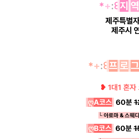
*
+
:
꒰
지
제주특별
제주시
*
+
:
꒰
프
로
❥
1대1 혼자
ღ
A코스
60분
1
└ 아로마 & 스웨디
ღ
B코스
6
0분
1