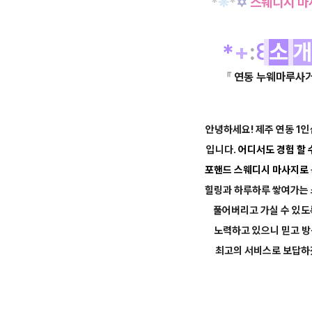
*
❊
*
✡
스웨디시 
*
+
:
꒰
소
『
연동 누웨마루사
안녕하세요! 제주 연동 1
입니다.
어디서도 경험 할 
포핸드
스웨디시 마사지로
힐링과 하루하루 쌓여가는
풀어버리고 가실 수 있
노력하고
있으니 믿고 방
최고의 서비스로 보답