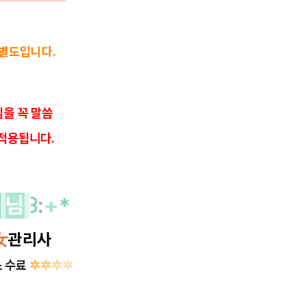
 별도입니다.
을 꼭 말씀
적용됩니다.
사
님
꒱
:
+
*
女
관리사
스 수료
✲
✲
✲
✲