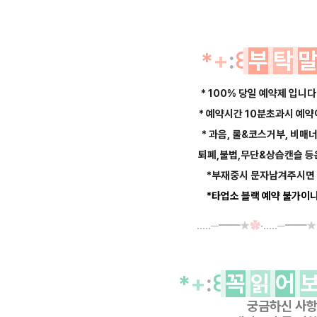
*
+
:
꒰
부
탁
* 100% 당일 예약제 입니다
* 예약시간 10분초과시 예
* 과음, 룰&코스거부, 비매
퇴폐,불법,무단&상습캔슬 등
*부재중시 문자남겨주시면 
*타업소 블랙 예약 불가이니
‥…─━━
★
✿
·‥…─━━
★
*
+
:
꒰
꼭
읽
어
궁금하신 사