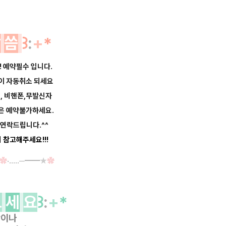
말
씀
꒱
:
+
*
! 예약필수 입니다.
약이 자동취소 되세요
너, 비핸폰,무발신자
은 예약불가하세요.
연락드립니다.^^
 참고해주세요!!!
✿
·‥…─━━
★
✿
보
세
요
꒱
:
+
*
항이나