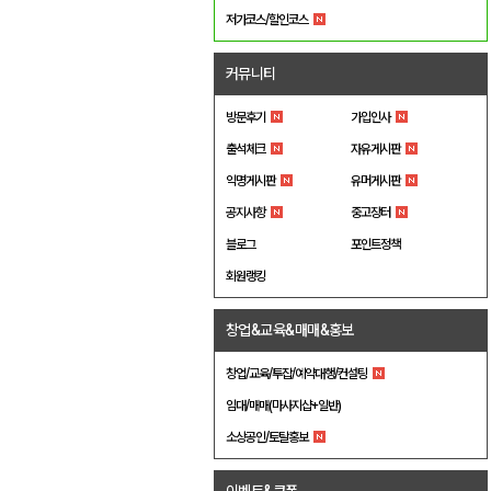
저가코스/할인코스
커뮤니티
방문후기
가입인사
출석체크
자유게시판
익명게시판
유머게시판
공지사항
중고장터
블로그
포인트정책
회원랭킹
창업&교육&매매&홍보
창업/교육/투잡/예약대행/컨설팅
임대/매매(마사지샵+일반)
소상공인/토탈홍보