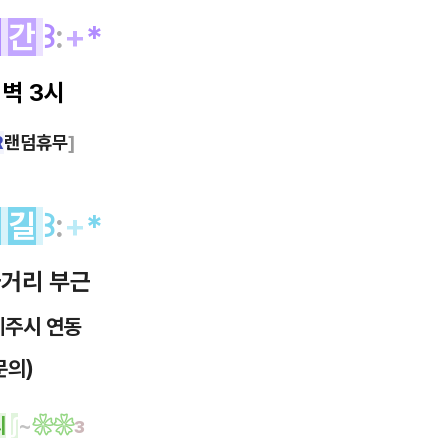
시
간
꒱
:
+
*
새벽 3시
R
랜덤휴무
]
는
길
꒱
:
+
*
거리 부근
제주시 연동
문의)
의
∫
~
❀
❀
з