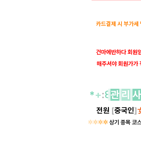
카드결제 시 부가세
건마에반하다 회원임
해
주셔야 회원가가 
*
+
:
꒰
관
리
전원
[
중국인
]
✲
✲
✲
✲
상기 종목 코