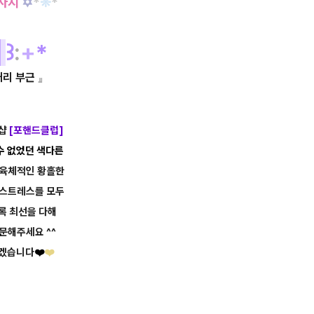
마사지
✡
*
❊
*
개
꒱
:
+
*
거리 부근
』
인샵
[포핸드클럽]
수 없었던 색다른
육체적인 황홀한
스트레스를
모두
도록
최선을 다해
문해주세요 ^^
하겠습니다
❤️
❤️