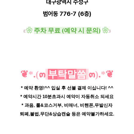
대구광역시 수성구
범어동 776-7 (6층)
ε
❀
주차 무료 (예약 시 문의)
❀
з
❦
*
.
(
๓
부
탁
말
씀
๓
)
.
*
❦
* 예약 환영!^^ 입실 후 선불 결제 이십니다! ^^
* 예약시간 10분초과시 예약이 자동취소 되세요
* 과음, 룰&코스거부, 비매너, 비핸폰,무발신자
퇴폐,불법,무단&상습캔슬 등은 예약불가하세요.