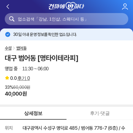
로
그
인
30일 이내 운영 정보를 확인한 업소입니다.
수성
범어동
대구 범어동 [명타이테라피]
영업 중
11:30 ~ 06:00
0.0
후기
0
33%
60,000원
40,000원
상세정보
후기·댓글
위치
대구광역시 수성구 명덕로 485 / 범어동 776-7 (6층) / 수