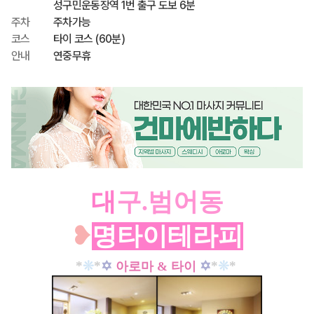
성구민운동장역 1번 출구 도보 6분
주차
주차가능
코스
타이 코스 (60분)
안내
연중무휴
대
구.범어동
❥
명타이테라피
*
❊
*
✡
✡
*
❊
*
아로마 & 타이