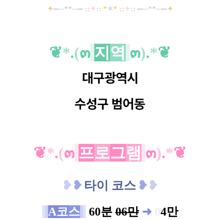
✦
─
─**─
─
::
✦
::
*
✶
*
::
✦
::
─
─**─
─
✦
❦
*
.
(
๓
지
역
๓
)
.
*
❦
대구광역시
수성구
범어동
❦
*
.
(
๓
프
로
그
램
๓
)
.
*
❦
❥
❥
타이 코스
❥
❥
A코
스
60분
06만
➜
0
4만