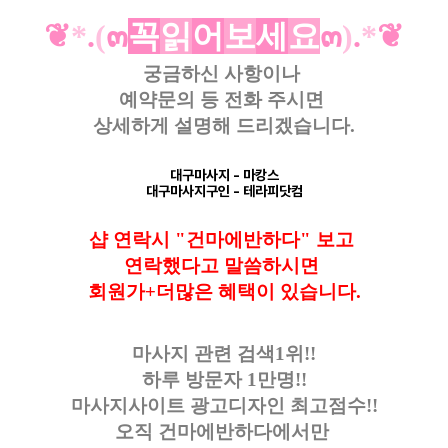
❦
*
.
(
๓
꼭
읽
어
보
세
요
๓
)
.
*
❦
궁금하신 사항이나
예약문의 등
전화 주시면
상세하게 설명해 드리겠습니다.
대구마사지
- 마캉스
대구마사지구인
- 테라피닷컴
샵 연락시 "건마에반하다" 보고
연락했다고
말씀하시면
회원가+더많은 혜택이 있습니다.
마사지 관련 검색1위!!
하루 방문자 1만명!!
마사지사이트 광고디자인
최고점수!!
오직 건마에반하다에서만