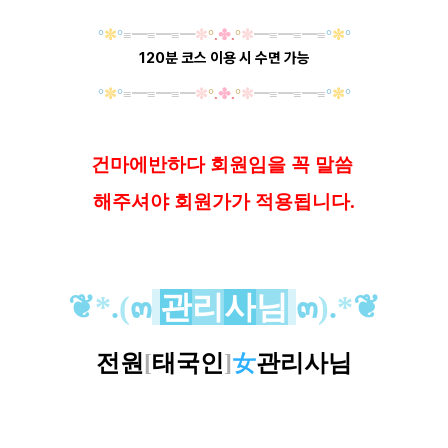
°
✼
°
≡
━
≡
━
≡
━
✼
°
.
✤
.
°
✼
━
≡
━
≡
━
≡
°
✼
°
120분 코스 이용 시 수면 가능
°
✼
°
≡
━
≡
━
≡
━
✼
°
.
✤
.
°
✼
━
≡
━
≡
━
≡
°
✼
°
건마에반하다 회원임을 꼭 말씀
해
주셔야 회원가가 적용됩니다.
❦
*
.
(
๓
관
리
사
님
๓
)
.
*
❦
전원
[
태국인
]
女
관리사님