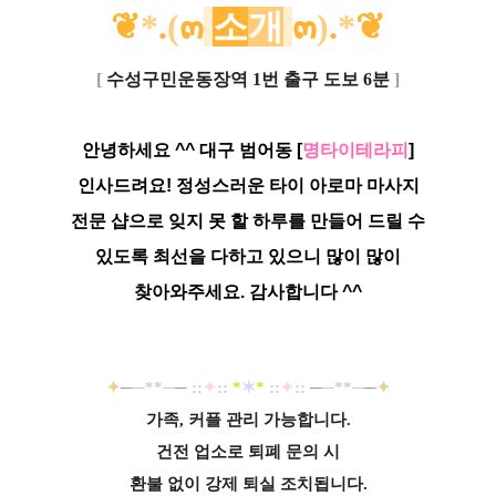
❦
*
.
(
๓
소
개
๓
)
.
*
❦
[
수성구민운동장역 1번 출구 도보 6분
]
안녕하세요 ^^ 대구 범어동 [
명타이테라피
]
인사드려요! 정성스러운 타이 아로마 마사지
전문 샵으로 잊지 못 할 하루를 만들어 드릴 수
있도록 최선을 다하고 있으니 많이 많이
찾아와주세요. 감사합니다 ^^
✦
─
─**─
─
::
✦
::
*
✶
*
::
✦
::
─
─**─
─
✦
가족, 커플 관리 가능합니다.
건전 업소로 퇴폐 문의 시
환불 없이 강제 퇴실 조치됩니다.