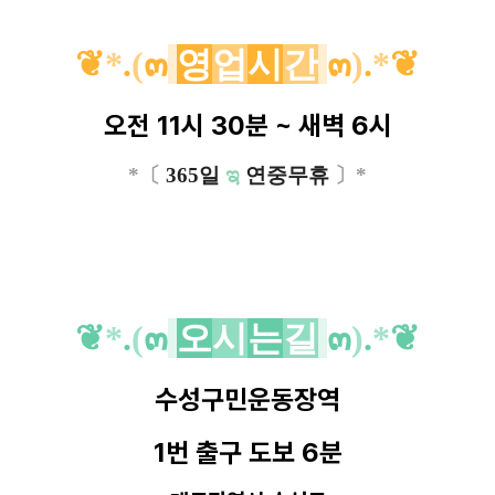
❦
*
.
(
๓
영
업
시
간
๓
)
.
*
❦
오전 11시 30분 ~ 새벽 6시
*〔
365일
ಇ
연중무휴
〕*
❦
*
.
(
๓
오
시
는
길
๓
)
.
*
❦
수성구민운동장역
1번 출구 도보 6분