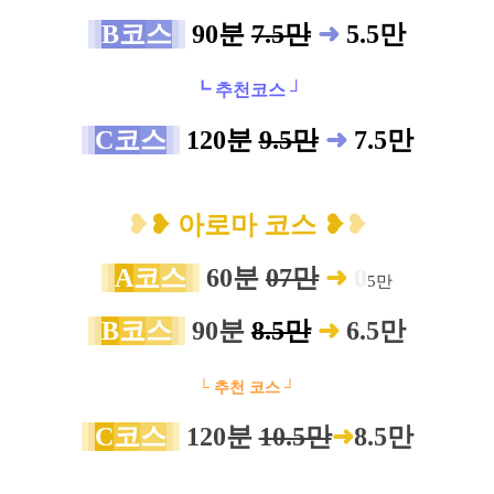
B코
스
90분
7.5만
➜
5.5만
┗ 추천코스 ┘
C코
스
120분
9.5만
➜
7.5만
❥
❥ 아로마 코스
❥
❥
A
코
스
60분
07만
➜
0
5만
B
코
스
90분
8.5만
➜
6.5만
└ 추천 코스 ┘
C
코
스
12
0분
10.5만
➜
8.5만