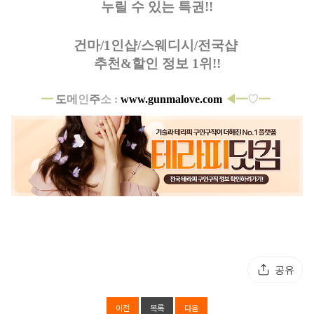
누릴 수 있는 특권!!
건마/1인샵/스웨디시/전국샵
추천&할인 정보 1위!!
━
도
메
인
주
소 :
www.gunmalove.com
◀━
♡
━
공유
이전
목록
다음