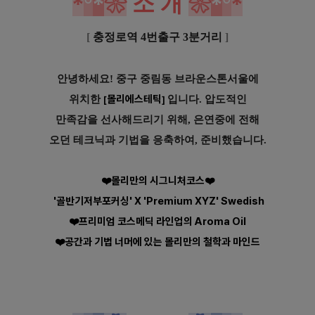
*
°
*
❀
소
개
❀
*
°
*
[
충정로역 4번출구 3분거리
]
안녕하세요! 중구 중림동 브라운스톤서울에
몰리에스테틱
위치한
입니다.
압도적인
[
]
만족감을 선사해드리기 위해,
은연중에 전해
오던
테크닉과 기법을 응축하여,
준비했습니다.
❤️몰리만의 시그니처코스❤️
'골반기저부포커싱' X 'Premium XYZ' Swedish
❤️프리미엄 코스메딕 라인업의 Aroma Oil
❤️공간과 기법 너머에 있는 몰리만의 철학과 마인드