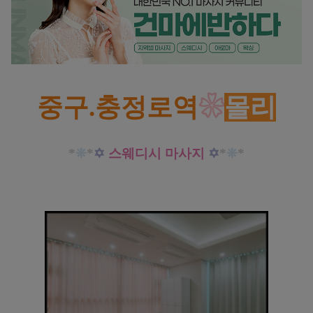
중구.충정로역
❀
몰리
*
❊
*
✡
스웨디시 마사지
✡
*
❊
*