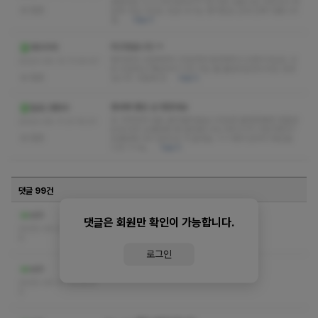
생겼네요 시그니처 테라피??? 뭐 다른 샵들이랑 다르다고 하
없음
길래 사실 의심도 조금 되기는 했거든요 근데 진짜 다릅니다
일…
더보기
최고였습니다 ㅋ
레이지덕
예약부터 나갈때까지 친절하게 잘대해주시고관리사님도 너
2023-05-12 11:30:57
무 친절하고 재밌어서 시간 가는 줄 몰랐어요마시지도 귯귯
없음
입니다. 다음에 또
더보기
동네에 좋은 샵 생겼네요
킬로그램90
집 가자마자 바로 곯아떨어졌습니다요즘 불면증떔에 힘들었
2023-05-11 21:15:01
는데 아주 오랜만에 푹 잘듯합니다스웨디시가 이런거였지?
없음
오랜만에 다시 알게 된 거 같네요 ㅋㅋ 예약 압박이 예상됩
니다 ㅋㅋ&…
더보기
댓글 99건
ㅋㅅ ㅅㅇ 쪽지 부탁드립니다
sch
댓글은 회원만 확인이 가능합니다.
2025-04-21 13:03:5
6
로그인
ㅋㅅ ㅅㅇ 쪽지 부탁드립니다
sch
2025-04-21 13:03:5
3