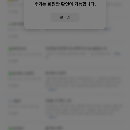
후기는 회원만 확인이 가능합니다.
언제나 친절하게 맞아주시는 사장님 감사합니다 관리사분도
2025-02-11 20:58:41
최고의 테라피스트 맞네요. 넘 좋아요
더보기
없음
로그인
완전 최고!
효리네민박집
힐링하게 해주셔서 감사합니다 완전 최고!
더보기
2024-11-11 04:46:12
없음
피곤함을 편안함으로 바꿔주셔서 늘 놀랍습니다
MERODE
다음이 기대되는 몰리에스테틱 ~~ 늘 추천입니다!
더보
2024-08-12 10:20:18
기
없음
많이화나그런데
많이화나그런데1
일주일에 몇번을 가는지 모르겟어요 ㅎ 그정도로 만족도가
2024-02-13 10:43:30
높은 샵이라고 생각됩니다.. 마사지 압 자체가 너무 제 스타
없음
일이구 관리사님이 너무 꼼꼼하게 잘해주셔서 피로가 확 …
더보기
새로운 곳 찾은 느낌
가을추
왁싱을 주기적으로 하기 때문에 관리와 왁싱 가능한 샵을 찾
2023-11-16 17:24:14
는데 대부분 실망스러웠습니다. 단골로 가는 곳이 있는데
없음
거리도 있고 예약도 쉽지 않아 찾던 중 발견하게 되어 …
더보기
몰리에스테틱
쪼꼬파이