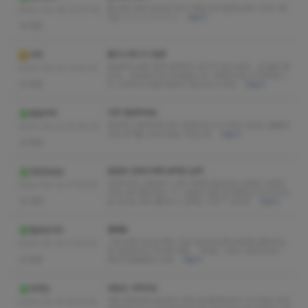
몰리에스테틱 눈팅만 하다 가봤는데 덕분에 연휴 시작이 좋
2023-09-28 03:31:42
네요 ㅎㅎㅎㅎㅎㅎㅎㅎ
더보기
없음
몰리스웨디시 방문!
극락
궁금해서 방문 할까 말까하다 후기가 많이 없어... 좀 불안 했
2023-06-25 17:33:37
는데... 내상없이 잘 다녀왔습니다. 대체적으로 다 만족합니
없음
다. 근처이신 분들 한번씩 가보시는거 추천
더보기
아주 깔쌈하네요
춤을추며
깔끔하고 쌈박하게 관리 잘해주십니다 서비스마인드 훌륭하
2023-05-23 15:36:33
고요 안가볼 이유가 없는 곳입니다
더보기
없음
깔끔한 인테리어에 완벽한 실력
강된장냠냠
인테리어도 깔끔하니 너무 마음에 들었어요 실력도 수준급
2023-05-22 17:35:55
이라 너무 좋았네요 ㅋㅋ 내일도 방문 할 예정입니다 부드러
없음
운 압으로 싸악 풀어주니 만족도 최상^^ 강추요
더보기
불태움
헬로방가무
그때 상황 상상만 해도 지금 저릿저릿한데 제대로 풀어주는
2023-05-16 17:54:53
건 당연한거고 거기에 막판.... 자세도 그렇고 레전드였다..
없음
하얗게 불태웠어 진짜
더보기
내일도 가려고요
부잣집
처음 생겼길래 궁금해서 한번 발 들여놨다가 이거 맨날 가게
2023-05-15 16:21:59