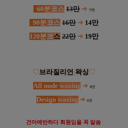
0
60분
코
스
13만
➜
11만
0
90분
코
스
16만
➜
14만
120분
코
스
22만
➜
19만
♡
브라질리언 왁싱
♡
All nude
waxing
➜
8만
Design
waxing
➜
6만
건
마에반하다 회원임을 꼭 말씀