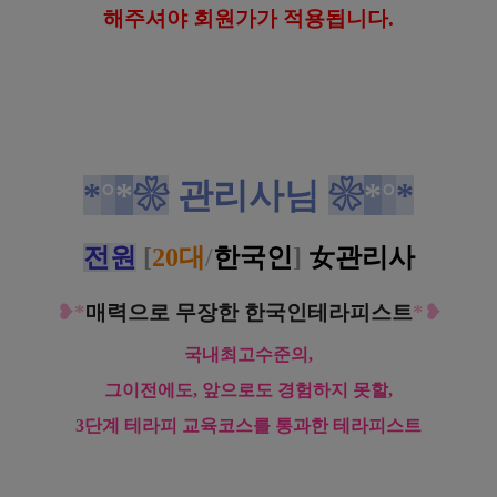
해
주셔야 회원가가 적용됩니다.
*
°
*
❀
관리사님
❀
*
°
*
전
원
[
20대
/
한국인
]
女
관리사
❥*
매력으로 무장한 한국인테라피스트
*❥
국내최고수준의,
그이전에도, 앞으로도 경험하지 못할,
3단계 테라피 교육코스를 통과한 테라피스트