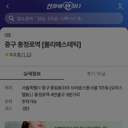
로
그
인
마포
중구 충정로역 [몰리에스테틱]
0.0
후기
13
상세정보
후기·댓글
위치
서울특별시 중구 중림동355 브라운스톤서울 101동 (오피스
텔동) / 충정로역 4번출구 3분거리
주차
주차가능
코스
(분)