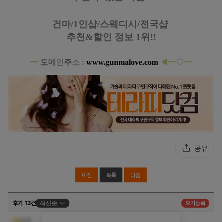
건마/1인샵/스웨디시/전국샵
추천&할인 정보 1위!!
━
도
메
인
주
소 :
www.gunmalove.com
◀
━
♡
━
공유
이전
목록
다음
후기 13건
최신순
후기등록
넘 좋아요
운룡