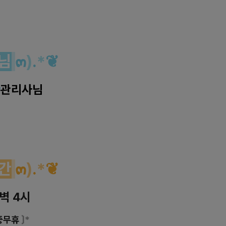
님
๓
)
.
*
❦
女
관리사님
간
๓
)
.
*
❦
새벽 4시
중무휴
〕*