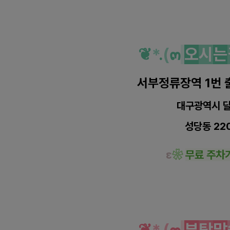
❦
*
.
(
๓
오
시
는
서부정류장역 1번 
대구광역시 
성당동 22
ε
❀
무료 주차