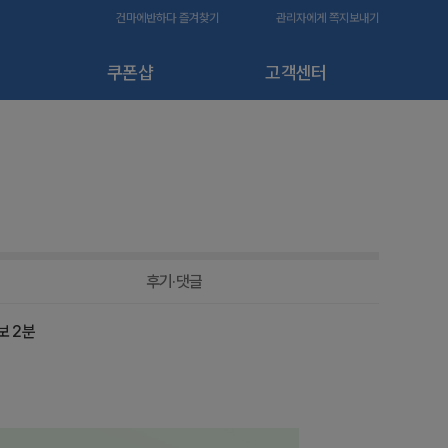
건마에반하다 즐겨찾기
관리자에게 쪽지보내기
쿠폰샵
고객센터
후기·댓글
보 2분