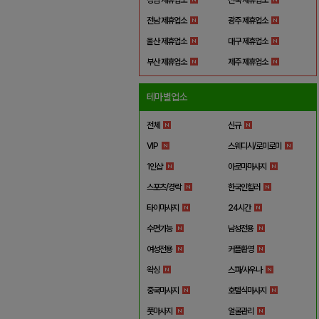
전남 제휴업소
광주 제휴업소
울산 제휴업소
대구 제휴업소
부산 제휴업소
제주 제휴업소
테마별업소
전체
신규
VIP
스웨디시/로미로미
1인샵
아로마마사지
스포츠/경락
한국인힐러
타이마사지
24시간
수면가능
남성전용
여성전용
커플환영
왁싱
스파/사우나
중국마사지
호텔식마사지
풋마사지
얼굴관리