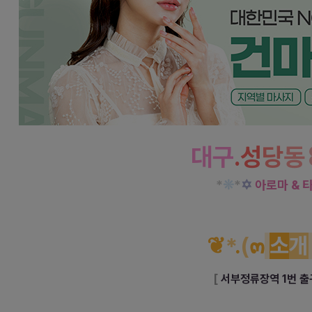
대구
.성
당
동
*
❊
*
✡
아로마 & 
❦
*
.
(
๓
소
개
[
서부정류장역 1번 출