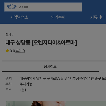
지역별업소
인기순위
커뮤니티
달서
대구 성당동 [오렌지타이&아로마]
0.0
후기
0
상세정보
위치
대구광역시 달서구 구마로53길 8 / 서부정류장역 1번 출구 도
주차
주차가능
코스
(분)