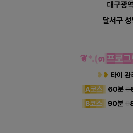
대구광
달서구
성
❦
*
.
(
๓
프
로
그
❥
❥
타이 관
A
코
스
60분
0
B
코
스
90분
0