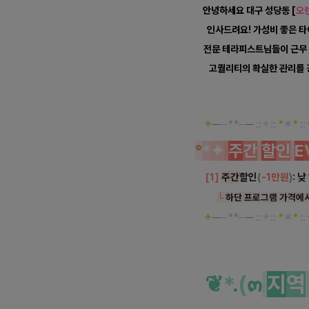
안녕하세요 대구 성당동 [
오
인사드려요! 가성비 좋은 타
전문 테라피스트님들이 근무 
고퀄리티의 확실한 관리를
✦
─
─**─
─
::
✦
::
*
✶
*
::
°
*
✦
주
간
할
인
E
[1]
주간
할인
(
-1만원
)
: 
└
하단 프로그램 가격에
✦
─
─**─
─
::
✦
::
*
✶
*
::
❦
*
.
(
๓
지
역