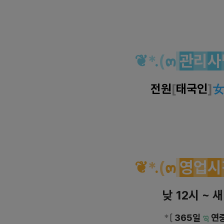
❦
*
.
(
๓
관
리
사
전원
[
태국인
]
❦
*
.
(
๓
영
업
시
낮 12시 ~ 
*
〔
365일
ಇ
연