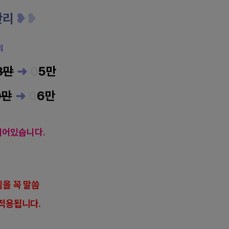
관리
❥
❥
리
8만
➜
0
5
만
0만
➜
0
6
만
되어있습니다.
을 꼭 말씀
적용됩니다.