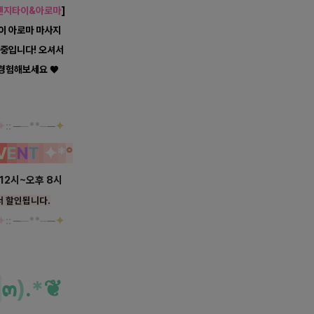
렌지타이&아로마
]
이 아로마 마사지
중입니다! 오셔서
 경험해보세요 ♥
✦
::
─
─**─
─
✦
V
E
N
T
✦
*
°
낮 12시~오후 8시
서 할인됩니다.
✦
::
─
─**─
─
✦
๓
)
.
*
❦