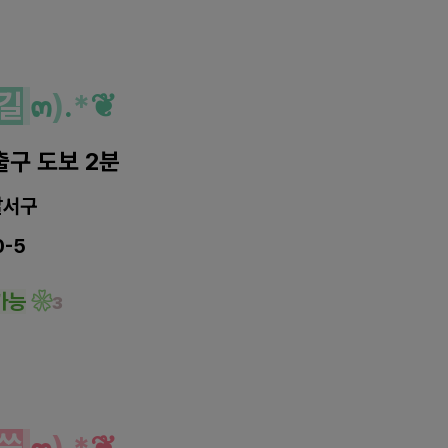
길
๓
)
.
*
❦
출구 도보 2분
달서구
0-5
가능
❀
з