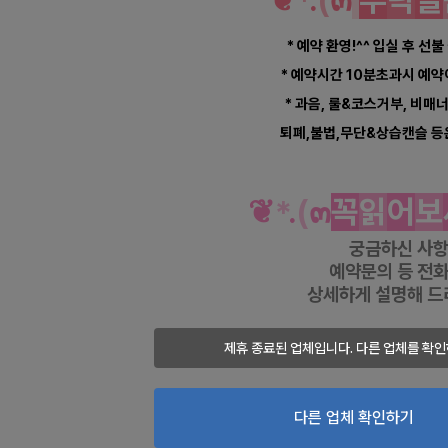
❦
*
.
(
๓
부
탁
말
* 예약 환영!^^ 입실 후 선불
* 예약시간 10분초과시 예
* 과음, 룰&코스거부, 비매
퇴폐,불법,무단&상습캔슬 등
❦
*
.
(
๓
꼭
읽
어
보
궁금하신 사
예약문의 등
전화
상세하게 설명해 드
대구마사지
- 
제휴 종료된 업체입니다. 다른 업체를 확인
대구마사지구인
- 
샵 연락시 "건마에
다른 업체 확인하기
연락했다고
말