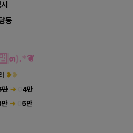
역시
당동
램
๓
)
.
*
❦
리
❥
❥
6만
➜
0
4만
8만
➜
0
5만