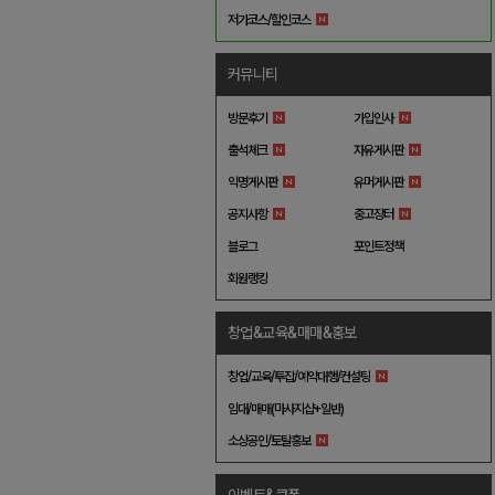
저가코스/할인코스
커뮤니티
방문후기
가입인사
출석체크
자유게시판
익명게시판
유머게시판
공지사항
중고장터
블로그
포인트정책
회원랭킹
창업&교육&매매&홍보
창업/교육/투잡/예약대행/컨설팅
임대/매매(마사지샵+일반)
소상공인/토탈홍보