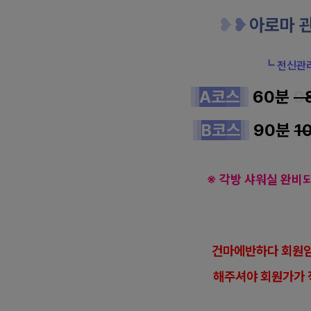
❥
❥
아로마 
┗ 전신관
A코
스
60분
0
B코
스
90분
1
※ 각방 샤워실 완비
건
마에반하다 회원임
해
주셔야 회원가가 