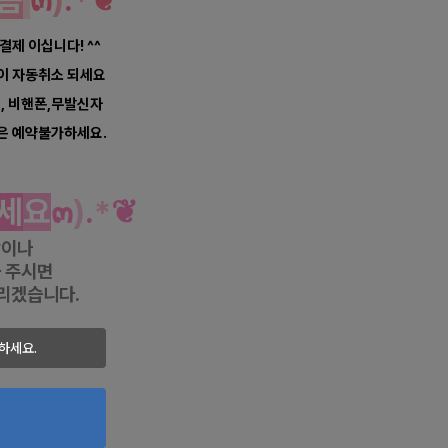
씀
๓
)
.
*
❦
 결제 이십니다! ^^
약이 자동취소 되세요
너, 비핸폰,무발신자
은 예약불가하세요.
세
요
๓
)
.
*
❦
항이나
 주시면
리겠습니다.
마캉스
하세요.
테라피닷컴
반하다" 보고
씀하시면