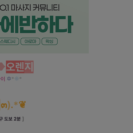
❥
오렌
지
✡
*
❊
*
타이
๓
)
.
*
❦
구 도보 2분
]