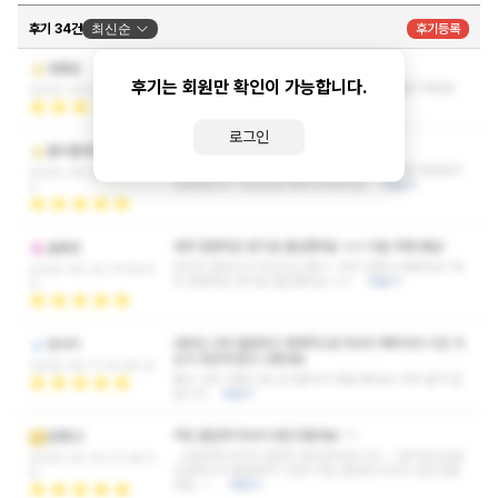
후기 34건
최신순
후기등록
확풀리네요
영롱몽
후기는 회원만 확인이 가능합니다.
뭉친곳 알아서 척척 풀어주시는데 너무 좋았어요!! 재방문
2026-06-09 10:18:12
의사 200%에요
더보기
로그인
굿!!
멀티플레이어
다녀본 샵 중 가장 마음에 들었어요 여러 세세한 부분에서
2026-06-01 00:52:3
감동받았고~ 최선으로 해주시더라구요.
더보기
3
매주 한번씩은 받기로 결심했어요 ㅎㅎ 다음 주에 봬요!
솔류션
마사지 잘하시고 마인드도 좋구~ 아주 만족스러웠어요!! 매
2026-05-20 14:59:4
주 한번씩은 받기로 결심했어요 ㅎㅎ
더보기
9
내부도 너부 깔끔하고 체계적으로 마사지 해주셔서 시간 가
덴서지
는지 모르게 받고 나왔네요
2026-05-11 10:48:12
몸도 너무 가볍고 잘 쉰거같아서 정말 좋네요! 자주 올거 같
습니다
더보기
저도 즐겁게 마사지 받은것같네요 ~~
잠쟁22
시원하게 마사지 잘받구 잘쉬었다갑니다~~ 관리하시는분
2026-05-05 21:36:0
친절하시구 활발해서 그런지 저도 즐겁게 마사지 받은것같
9
네요 ~~
더보기