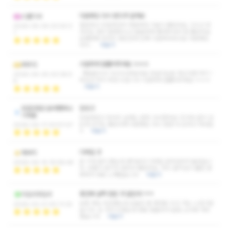
다음에도 다시 받으러 갈게요
스물디사
깔끔하고 친절하셔서 처음부터 기분이 좋았어요 그리고 마
2026-05-04 23:00:3
사지도 워낙 잘해주시고 꼼꼼하게 챙겨주셔서 참 좋았어요
1
오랜만에 마사지 받은건데 진짜 시원하더라고요 다음에도
다시…
더보기
시원하게 잘풀어주세요 ㅎㅎㅎ
씨우다
재방문의사 10000프로네요 망설이는분 계신다면 여기 !
2026-04-30 03:36:5
무조건 적극 추천 드립니다 시원하게 잘풀어주세요 ㅎㅎㅎ
8
더보기
트립닷컴으로여행떠나
만조크
기목표
친절하셨고 마사지 실력도 완전 고수였어요! 친구랑 같이 갔
는데 친구도 좋았다며 다음에도 다시 한번 더 오자고 하네요
2026-04-17 03:57:07
ㅎ
더보기
디테일 굿
배부리
큰 기대 없이 왔는데 생각보다 디테일 살아있어서 놀랐습니
2026-04-14 19:58:46
다. 흐름이 끊기지 않아서 좋았어요. 허리 움직임이 훨씬 편
해져서 바로 느껴졌습니다.
더보기
중간에 살짝 잠든 것 같은데 ㅋㅋ
치도리무도리
요즘 계속 피곤했는데 오늘은 좀 제대로 쉬고 가는 느낌이었
2026-03-21 00:11:33
습니다. 집 가서 누웠는데 바로 잠들어서 알람 소리에 겨우
깼습니다.
더보기