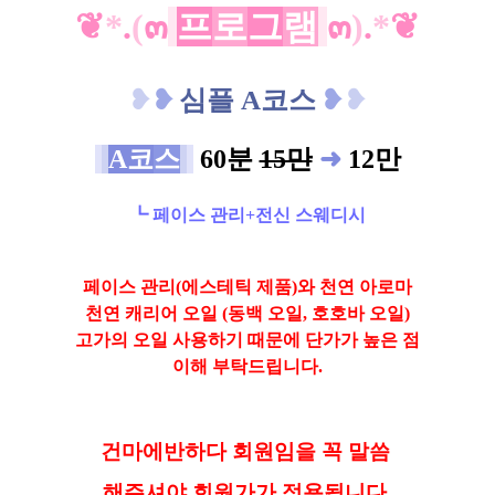
❦
*
.
(
๓
프
로
그
램
๓
)
.
*
❦
❥
❥
심플 A코스
❥
❥
A코
스
60분
15만
➜
12만
┗ 페이스 관리+전신 스웨디시
페이스 관리(에스테틱 제품)와 천연 아로마
천연 캐리어 오일
(동백 오일, 호호바 오일)
고가의
오일 사용하기 때문에 단가가 높은 점
이해 부탁드립니다.
건
마에반하다 회원임을 꼭 말씀
해
주셔야 회원가가 적용됩니다.