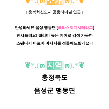
❦
*
.
(
๓
소
개
๓
)
.
*
❦
[
충북혁신도시 공용터미널 인근
]
안녕하세요 음성 맹동면 [
헤라스웨디시테라피
]
인사드려요! 퀄리티 높은 케어로 감성 가득한
스웨디시 아로마 마사지를 선물해드릴게요~!
❦
*
.
(
๓
지
역
๓
)
.
*
❦
충청북도
음성군
맹동면