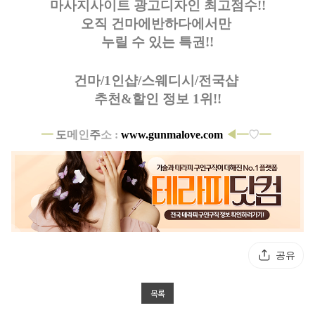
마사지사이트 광고디자인
최고점수!!
오직 건마에반하다에서만
누릴 수 있는 특권!!
건마/1인샵/스웨디시/전국샵
추천&할인 정보 1위!!
━
도
메
인
주
소 :
www.gunmalove.com
◀
━
♡
━
공유
목록