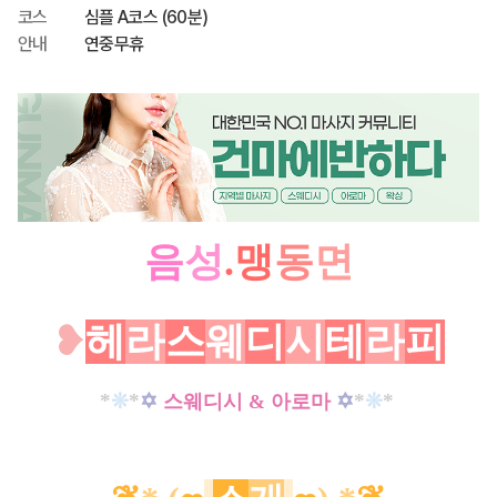
코스
심플 A코스 (60분)
안내
연중무휴
음
성
.맹
동
면
❥
헤
라
스
웨
디
시
테
라
피
*
❊
*
✡
✡
*
❊
*
스웨디시 & 아로마