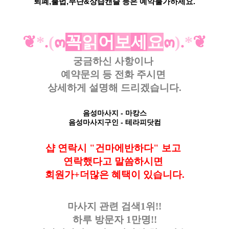
퇴폐,불법,무단&상습캔슬 등은 예약불가하세요.
❦
*
.
(
๓
꼭
읽
어
보
세
요
๓
)
.
*
❦
궁금하신 사항이나
예약문의 등
전화 주시면
상세하게 설명해 드리겠습니다.
음성마사지
- 마캉스
음성
마사지구인
- 테라피닷컴
샵 연락시 "건마에반하다" 보고
연락했다고
말씀하시면
회원가+더많은 혜택이 있습니다
.
마사지 관련 검색1위!!
하루 방문자 1만명!!