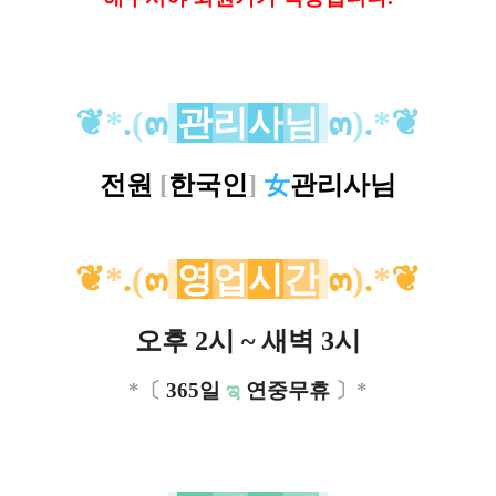
❦
*
.
(
๓
관
리
사
님
๓
)
.
*
❦
전원
[
한국인
]
女
관리사님
❦
*
.
(
๓
영
업
시
간
๓
)
.
*
❦
오후 2시 ~ 새벽 3시
*
〔
365일
ಇ
연중무휴
〕*