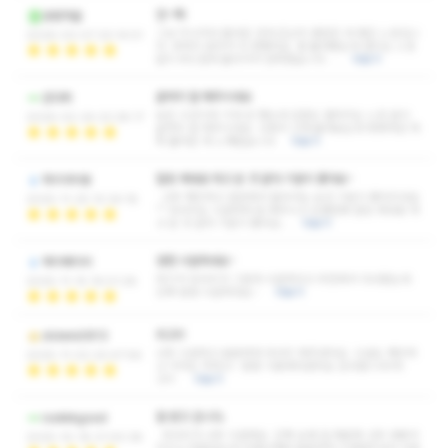
만~족!
송림마을
그냥 지나가다 들어온 건데 은근히 괜찮은 데 찾은 느낌입니
2026-03-07 20:14:51
다. 과하지 않아서 더 편했어요. 팔 돌려봤는데 걸리는 느낌
없이 부드럽게 돌아가서 만족했습니다. …
더보기
끝까지 잘 해주시네요
감다튀
늦은 시간이라 기대 안 했는데 집중도 떨어지는 느낌 없이
2026-02-24 22:28:17
끝까지 잘 해주시네요. 나와서 고개 돌려보는데 뻣뻣하던 게
확 줄어든 게 느껴졌습니다.
더보기
힐링 제대로 하고 온 것 같아 기분이 좋아요~
하이야이옹
너무 깨끗하고 깔끔해서 들어서는 순간 기분이 좋아지네요
2025-11-25 10:34:18
^^ 마사지도 시원하게 잘 해주시고 오랜만에 힐링 제대로 하
고 온 것 같아 기분이 좋아요…
더보기
엄청 시원하네요~
헤이베이비
여기가 마사지가 그렇게 시원하다고 추천해서 다녀왔는데
2025-11-15 19:01:28
진짜 엄청 시원하네요~
더보기
최고!!!
didwls0813
너무 시원하고 꼼꼼하게 마사지 해주셨어요. 시설도 깨끗하
2025-11-02 20:47:56
고 가격도 착하고~ 종종 이용해야겠어요 감사합니다!!최
고!!!
더보기
잘 받고 갑니다.
iookkkgood
마사지가 너무 시원해요. 진짜 요새 일 때문에 너무 바빠서
2025-10-18 21:00:38