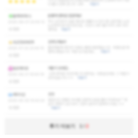
지치고 힘들었는데 선생님께써 꼼꼼하게 신경써주셔서 피로
다 풀고 집에 갑니다. 너무…
더보기
운좋게 한타임 잡았어요!
올레아리우스
역시 남다르다 싶을 정도로 잘풀리고 압이 좀 있은데도 노곤
2025-08-07 22:40:12
노곤한게 잠이오더라고요 시간이 너무 빨리가서 너무 아쉬
없음
웠어요
더보기
강추드려요!!!
ALESSANDR
출장때문에 왔다가 피로도 풀겸 방문했습니다. 무릉도원 체
2025-07-22 23:40:15
험하고왔습니다. 저만 오고싶네요...
더보기
없음
여운이 오래감..
토르게이르
근래 받아본 마사지중 최고였다는..다음날인데도 그 여운이
2025-06-21 19:40:19
남아있습니다.ㅎㅎ
더보기
없음
굿굿
레이시신
말씀드린 안좋은 부위를 집중적으로잘 풀어 주셨어요^^ 확
2025-05-05 15:40:24
실히 경력이 있으셔서 그런지 알아서 잘해주시네요 ㅎㅎ
없음
더보기
후기 더보기
1
/
2