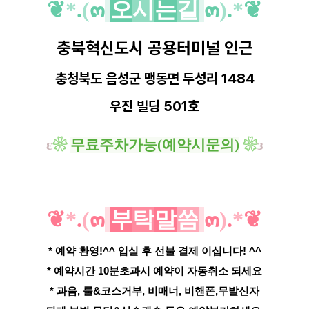
❦
*
.
(
๓
오
시
는
길
๓
)
.
*
❦
충북혁신도시 공용터미널 인근
충청북도 음성군 맹동면 두성리 1484
우진 빌딩 501호
ε
❀
무료주차가능(예약시문의)
❀
з
❦
*
.
(
๓
부
탁
말
씀
๓
)
.
*
❦
* 예약 환영!^^ 입실 후 선불 결제 이십니다! ^^
* 예약시간 10분초과시 예약이 자동취소 되세요
* 과음, 룰&코스거부, 비매너, 비핸폰,무발신자