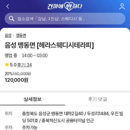
로
그
인
음성
맹동면
음성 맹동면 [헤라스웨디시테라피]
영업 중
14:00 ~ 03:00
5.0
후기
34
20%
150,000원
120,000원
상세정보
후기·댓글
위치
충청북도 음성군 맹동면 대하2길40 / 두성리1484, 우진 빌
딩 501호 / 충북혁신도시 공용터미널 인근
주차
주차가능