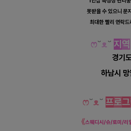
1인샵 특성상 관리
못받을 수 있으니 문
최대한 빨리 연락드
하남 망월동 미사역 1인샵 은아 스
ෆ
˘
ᴥ
˘
지
역
경기
하남시 망
하남 망월동 미사역 1인샵 은아 스
ෆ
˘
ᴥ
˘
프
로
그
《
스웨디시/슈/로미/리