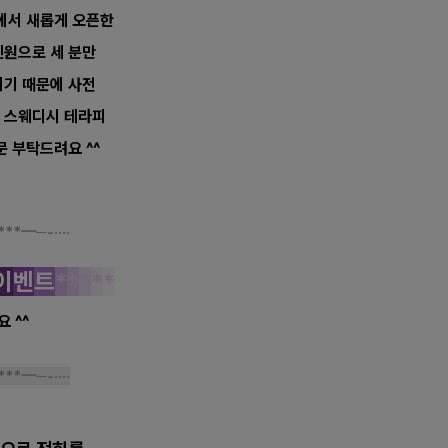
사에서 새롭게 오픈한
인원으로 세 분만
기 때문에 사전
% 스웨디시 테라피
문 부탁드려요 ^^
***
━─-····
이
벤
트
*
*
*
*
*
 ^^
***
━─-····