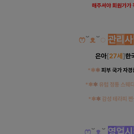
해
주셔야 회원가가 
ෆ
˘
ᴥ
˘
◌
관
리
사
은아
[
27세
]
한
*✱
✱
피부 국가 자경
*✱
✱
유럽 정통 스웨
*✱
✱
감성 테라피 
ෆ
˘
ᴥ
˘
영
업
시