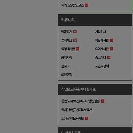
저가코스/할인코스
커뮤니티
방문후기
가입인사
출석체크
자유게시판
익명게시판
유머게시판
공지사항
중고장터
블로그
포인트정책
회원랭킹
창업&교육&매매&홍보
창업/교육/투잡/예약대행/컨설팅
임대/매매(마사지샵+일반)
소상공인/토탈홍보