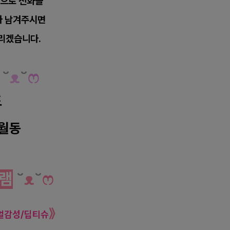
중으로 전화를
자 남겨주시면
리겠습니다.
웨디시 로미로미 마사지
˘
ᴥ
˘
ෆ
도
월동
웨디시 로미로미 마사지
램
˘
ᴥ
˘
ෆ
》
얼감성/딥티슈