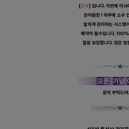
[
은아
] 입니다. 이번에 미
은아원장 ! 하루에 소수 
알차게 관리하는 시스템이
예약이 필수입니다. 100
힐링 보장합니다. 많은 방
····-─━
***
∽*
✿
*
∽
*
*
*
*
*
오
픈
기
념
문의 부탁드려요
····-─━
***
∽*
✿
*
∽