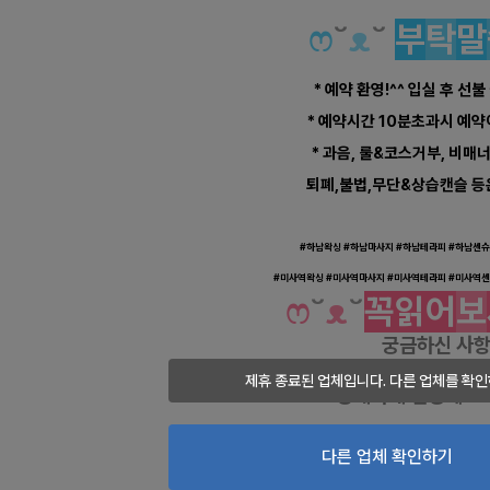
ෆ
˘
ᴥ
˘
부
탁
말
* 예약 환영!^^ 입실 후 선불
* 예약시간 10분초과시 예
* 과음, 룰&코스거부, 비매
퇴폐,불법,무단&상습캔슬 등
하남 망월동 미사역 1인샵 은아 스
#하남왁싱 #
하남
마사지 #
하남
테라피 #
하남
센
슈
#미사역왁싱 #
미사역
마사지 #
미사역
테라피 #
미사역
센
ෆ
˘
ᴥ
˘
꼭
읽
어
보
궁금하신 사
예약문의 등
전화
제휴 종료된 업체입니다. 다른 업체를 확인
상세하게 설명해 드
하남마사지
- 
하남마사지구인
- 
다른 업체 확인하기