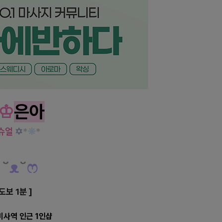
미 마사지지
섬세한 관리가 가능한 곳!
♔
은아
 슈얼
✡
*
❊
*
˘
ᴥ
˘
ෆ
도보 1분 ]
미사역 인근 1인샵