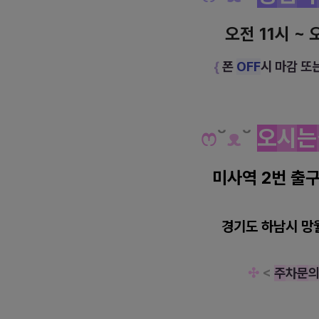
오전 11시 ~ 
{
폰
OFF
시 마감 또
ෆ
˘
ᴥ
˘
오
시
는
미사역 2번 출구
경기도 하남시 망월
✣
<
주
차
문