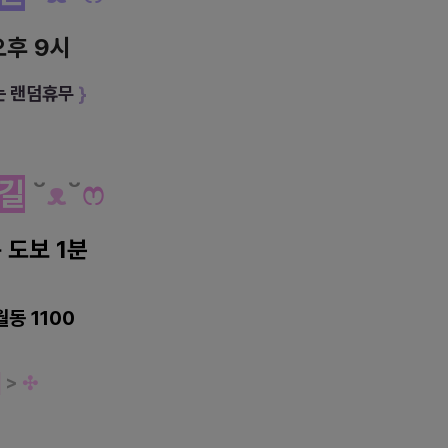
오후 9시
는 랜덤휴무
}
길
˘
ᴥ
˘
ෆ
 도보 1분
동 1100
의
>
✣