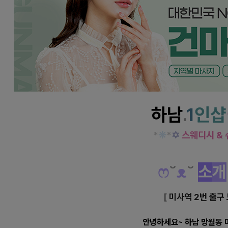
하남 망월동 미사역 1인샵 은아 스웨디시 로미로
하남
.
1
인샵
*
❊
*
✡
스웨디시 &
ෆ
˘
ᴥ
˘
소
개
[
미사역 2번 출구 
안녕하세요~ 하남 망월동 