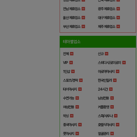
전남 제휴업소
광주 제휴업소
울산 제휴업소
대구 제휴업소
부산 제휴업소
제주 제휴업소
테마별업소
전체
신규
VIP
스웨디시/로미로미
1인샵
아로마마사지
스포츠/경락
한국인힐러
타이마사지
24시간
수면가능
남성전용
여성전용
커플환영
왁싱
스파/사우나
중국마사지
호텔식마사지
풋마사지
얼굴관리