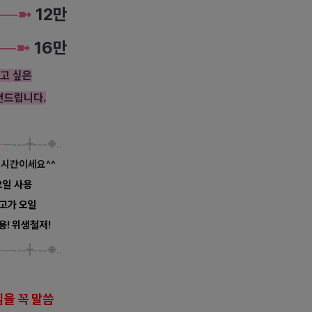
─
─
➼
12만
─
─
➼
16만
받고 싶은
천드립니다.
─
─---┿---❉
‥
 시간이세요^^
오일 사용
 고가 오일
용! 위생철저!
─
─---┿---❉
‥
을 꼭 말씀