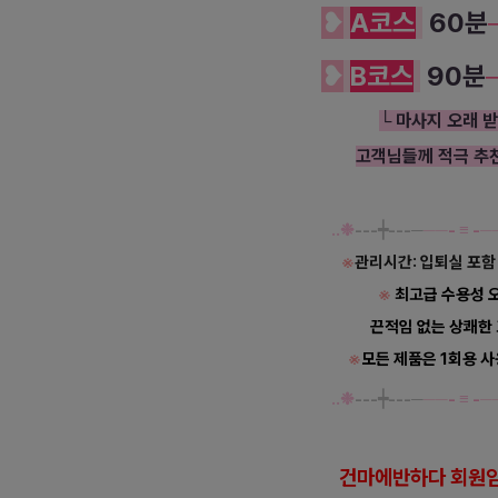
❥
A
코스
60분
❥
B
코스
90분
└ 마사지 오래 
고객님들께 적극 추
‥❉
---┿---─
──
-
≡
-
─
※
관리시간: 입퇴실 포함
※
최고급 수용성 
끈적임 없는 상쾌한
※
모든 제품은 1회용 사
‥❉
---┿---─
──
-
≡
-
─
건마에반하다 회원임