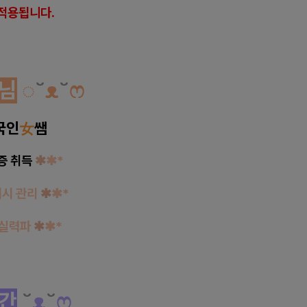
적용됩니다.
님
◌
˘
ᴥ
˘
ෆ
국인
女
쌤
증 취득
✱
✱*
디시 관리
✱
✱*
찐실력파
✱
✱*
간
˘
ᴥ
˘
ෆ