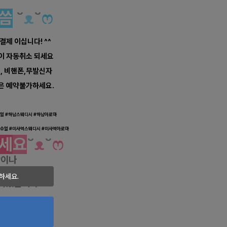
씀
˘
ᴥ
˘
ෆ
 결제 이십니다! ^^
약이 자동취소 되세요
너, 비핸폰,무발신자
은 예약불가하세요.
웨디시 로미로미 마사지
얼 #
하남
스웨디시 #
하남
아로마
슈얼 #
미사역
스웨디시 #
미사역
아로마
세
요
˘
ᴥ
˘
ෆ
항이나
 주시면
하세요.
리겠습니다.
마캉스
테라피닷컴