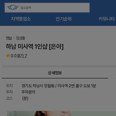
지역별업소
인기순위
커뮤니티
하남
미사동
하남 미사역 1인샵 [은아]
0.0
후기
7
상세정보
위치
경기도 하남시 망월동 / 미사역 2번 출구 도보 1분
주차
주차문의
코스
(분)