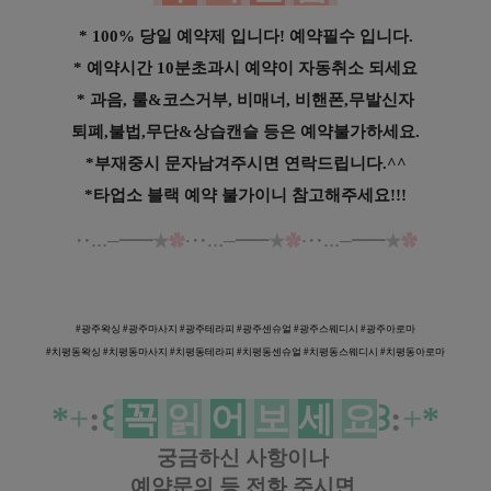
* 100% 당일 예약제 입니다! 예약필수 입니다.
* 예약시간 10분초과시 예약이 자동취소 되세요
* 과음, 룰&코스거부, 비매너, 비핸폰,무발신자
퇴폐,불법,무단&상습캔슬 등은 예약불가하세요.
*부재중시 문자남겨주시면 연락드립니다.^^
*타업소 블랙 예약 불가이니 참고해주세요!!!
‥…─━━
★
✿
·‥…─━━
★
✿
·‥…─━━
★
✿
광주 치평동 골드타이 아로마 타이 마사
지
#광주왁싱 #
광주마사지 #
광주테라피 #
광주센
슈얼 #
광주스웨디시 #
광주아로마
#
치평동왁싱 #
치평동마사지 #
치평동테라피 #
치평동센
슈얼 #
치평동스웨디시 #
치평동아로마
*
+
:
꒰
꼭
읽
어
보
세
요
꒱
:
+
*
궁금하신 사항이나
예약문의 등
전화 주시면