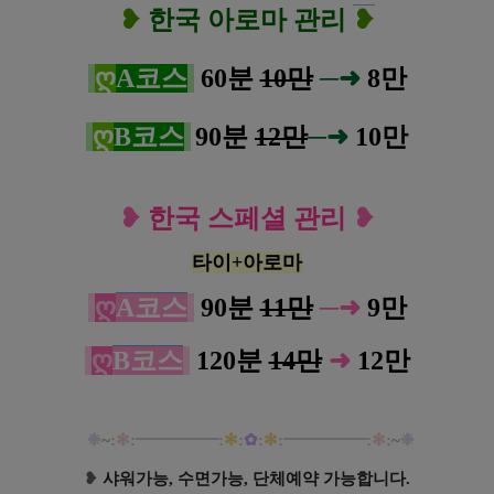
❥
한국 아로마 관
리
❥
ღ
A코스
60분
10만
─
➜
8
만
ღ
B코스
90분
12만
─
➜
10
만
❥
한국 스페셜 관리
❥
타이+아로마
ღ
A코스
90분
11만
─
➜
9
만
ღ
B코스
120분
14만
➜
12
만
❉
~
:
✻
:
━
━
━
━
━:
✻
:
✿
:
✻
:
━
━
━
━
━
:
✻
:
~
❉
❥
샤워가능, 수면가능, 단체예약 가능합니다.