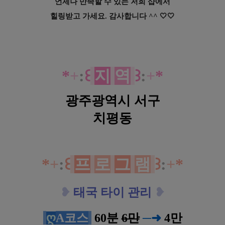
언제나 만족할 수 있는 저희 샵에서
힐링받고 가세요. 감사합니다 ^^ 🤍🤍
광주 치평동 골드타이 아로마 타이 마사
지
*
+
:
꒰
지
역
꒱
:
+
*
광주광역시 서구
치평동
광주 치평동 골드타이 아로마 타이 마사
지
*
+
:
꒰
프
로
그
램
꒱
:
+
*
❥
태국 타이 관리
❥
ღ
A코스
60분
6만
─
➜
4
만