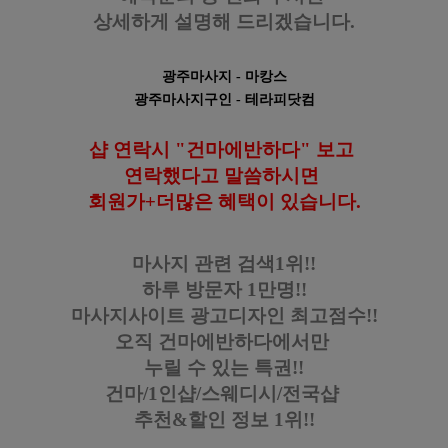
상세하게 설명해 드리겠습니다.
광주마사지
- 마캉스
광
주마사지구인
- 테라피닷컴
샵 연락시 "건마에반하다" 보고
연락했다고
말씀하시면
회원가+더많은 혜택이 있습니다
.
마사지 관련 검색1위!!
하루 방문자 1만명!!
마사지사이트 광고디자인
최고점수!!
오직 건마에반하다에서만
누릴 수 있는 특권!!
건마/1인샵/스웨디시/전국샵
추천&할인 정보 1위!!