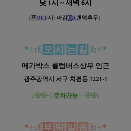
낮 1시 ~ 새벽 6시
[
폰
OFF
시: 마감
O
R
랜덤휴무
]
*
+
:
꒰
오
시
는
길
꒱
:
+
*
메가박스 콜럼버스상무 인근
광주광역시 서구 치평동 1221-1
ε
❀
❀
~
∫
주
차
가
능
∫
~
❀
❀
з
*
+
:
꒰
부
탁
말
씀
꒱
:
+
*