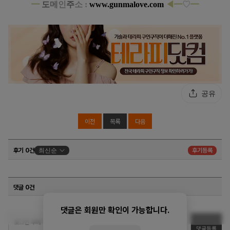
━
도
메
인
주
소 :
www.gunmalove.com
◀
━
♡
━
광주 치평동 골드타이 아로마 타이 마사지
공유
이전
목록
다음
후기 0건
최신순
후기등록
댓글 0건
댓글은 회원만 확인이 가능합니다.