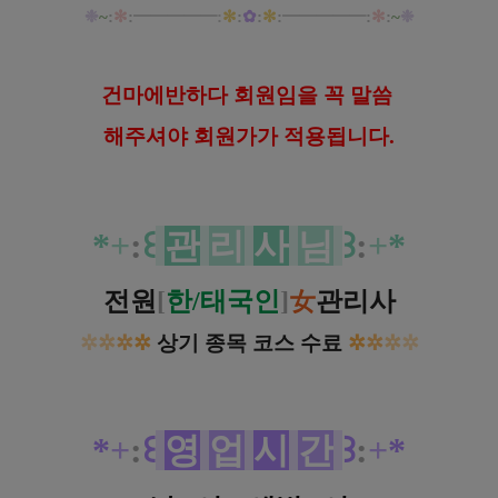
❉
~
:
✻
:
━
━
━
━
━:
✻
:
✿
:
✻
:
━
━
━
━
━
:
✻
:
~
❉
건
마에반하다 회원임을 꼭 말씀
해
주셔야 회원가가 적용됩니다.
*
+
:
꒰
관
리
사
님
꒱
:
+
*
전원
[
한/태국인
]
女
관리사
✲
✲
✲
✲
상기 종목 코스 수료
✲
✲
✲
✲
*
+
:
꒰
영
업
시
간
꒱
:
+
*