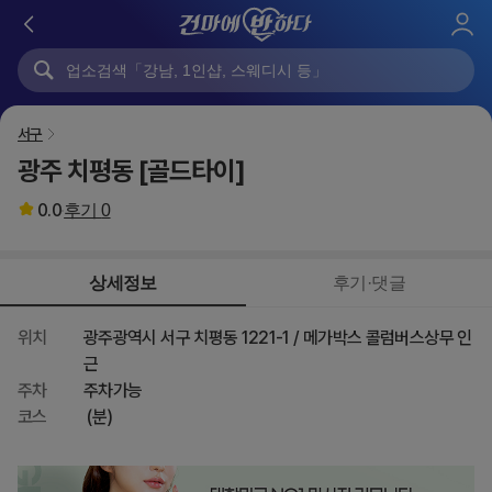
로
그
인
서구
광주 치평동 [골드타이]
0.0
후기
0
상세정보
후기·댓글
위치
광주광역시 서구 치평동 1221-1 / 메가박스 콜럼버스상무 인
근
주차
주차가능
코스
(분)