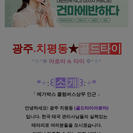
광주 치평동 골드타이 아로마 타이 마사
지 힐링타임 가져보세요~!
광주
.
치평동
★
골
드
타
이
*
❊
*
✡
아로마 & 타이
✡
*
❊
*
*
+
:
꒰
소
개
꒱
:
+
*
『
메가박스 콜럼버스상무 인근
』
안녕하세요! 광주 치평동
[
골드타이아로마
]
입니다. 한국 태국 관리사님들의 실력있는
테라피로 여러분들을 모시겠습니다.