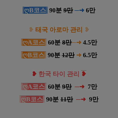
ღ
B코스
90분
9만
─
➜
6
만
❥
태국 아로마 관리
❥
ღ
A코스
60분
8만
─
➜
4.5
만
ღ
B코스
90분
12만
➜
6.5
만
❥
한국 타이 관리
❥
ღ
A코스
60분
9만
─
➜
7
만
ღ
B코스
90분
11만
─
➜
9만