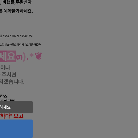
너, 비핸폰,무발신자
은 예약불가하세요.
스포츠 마사지
얼 #
광명스웨디시 #
광명아로마
슈얼 #
소하동스웨디시 #
소하동아로마
세
요
๓
)
.
*
❦
항이나
 주시면
리겠습니다.
마캉스
테라피닷컴
하세요.
반하다" 보고
씀하시면
이 있습니다
.