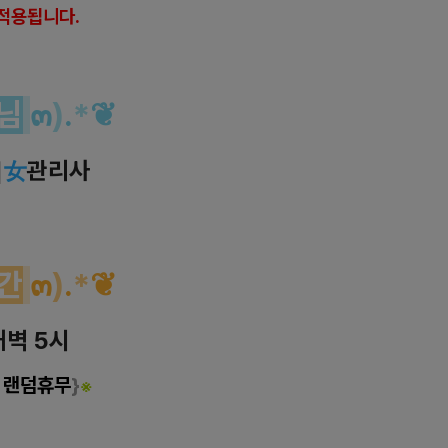
적용됩니다.
님
๓
)
.
*
❦
]
女
관리사
간
๓
)
.
*
❦
새벽 5시
r 랜덤휴무
}
※