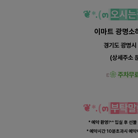
❦
*
.
(
๓
오
시
는
이마트 광명소
경기도 광명시
(상세주소 
ε
❀
주차무
❦
*
.
(
๓
부
탁
말
* 예약 환영!^^ 입실 후 선불
* 예약시간 10분초과시 예