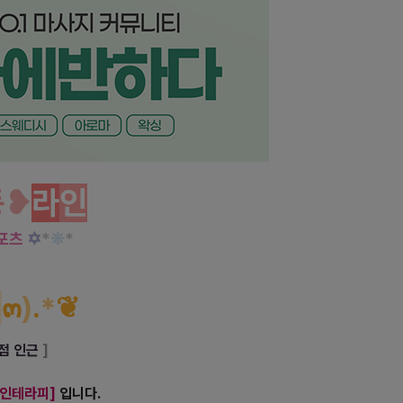
인 테라피 기대하셔도 좋습니다!
동
❥
라
인
✡
*
❊
*
포츠
๓
)
.
*
❦
점 인근
]
인테라피
]
입니다.