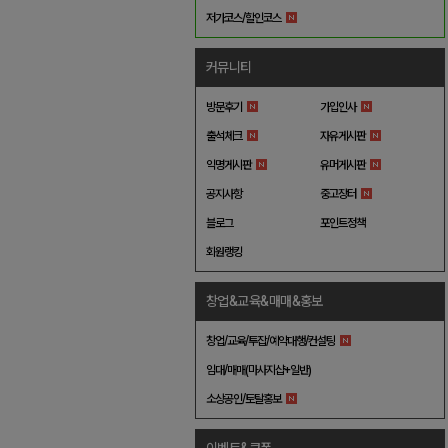
저가코스/할인코스
커뮤니티
방문후기
가입인사
출석체크
자유게시판
익명게시판
유머게시판
공지사항
중고장터
블로그
포인트정책
회원랭킹
창업&교육&매매&홍보
창업/교육/투잡/예약대행/컨설팅
임대/매매(마사지샵+일반)
소상공인/토탈홍보