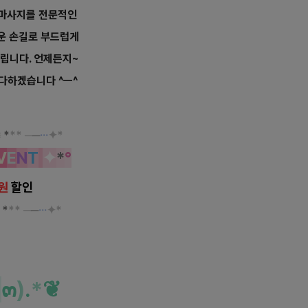
 마사지를 전문적인
운 손길로 부드럽게
립니다. 언제든지~
다하겠습니다 ^ㅡ^
≡
*
*
*
─
─
··
·
✦
*
V
E
N
T
✦
*
°
원
할인
≡
*
*
*
─
─
··
·
✦
*
스포츠 마사지
๓
)
.
*
❦