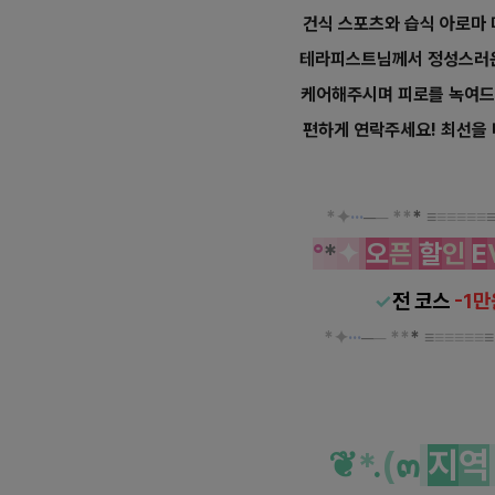
건식 스포츠와 습식 아로마
테라피스트님께서 정성스러
케어해주시며 피로를 녹여드
편하게 연락주세요! 최선을 
*
✦
··
·
─
─
*
*
*
≡
≡
≡
≡
≡
≡
°
*
✦
오
픈
할
인
E
✓
전 코스
-1만
*
✦
··
·
─
─
*
*
*
≡
≡
≡
≡
≡
≡
광명 소하동 라인 아로마 
❦
*
.
(
๓
지
역