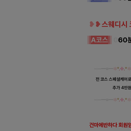
❥
❥
스웨디시 
A코
스
0
60
······
━
≡
━
✼
°
.
✤
.
°
✼
전 코스 스페셜케어로
추가 4만
······
━
≡
━
✼
°
.
✤
.
°
✼
건
마에반하다 회원임