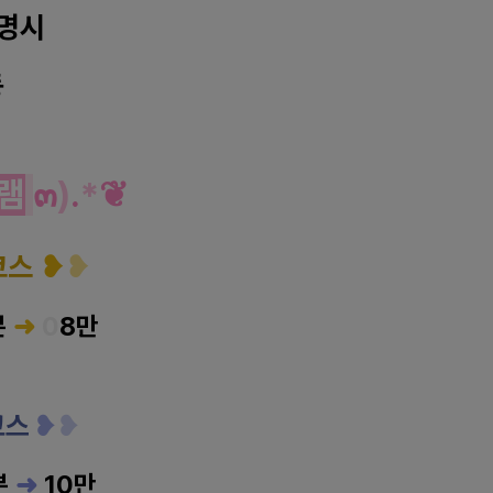
명시
동
스포츠 마사지
램
๓
)
.
*
❦
코스
❥
❥
분
➜
0
8만
코스
❥
❥
분
➜
10만