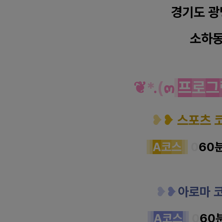
경기도 광
소하
광명 소하동 라인 아로마 
❦
*
.
(
๓
프
로
그
❥
❥
스포츠 
A
코
스
0
60
❥
❥
아로마 
A코
스
0
60