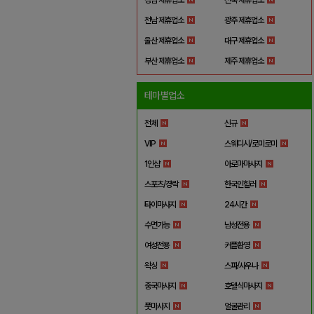
전남 제휴업소
광주 제휴업소
울산 제휴업소
대구 제휴업소
부산 제휴업소
제주 제휴업소
테마별업소
전체
신규
VIP
스웨디시/로미로미
1인샵
아로마마사지
스포츠/경락
한국인힐러
타이마사지
24시간
수면가능
남성전용
여성전용
커플환영
왁싱
스파/사우나
중국마사지
호텔식마사지
풋마사지
얼굴관리