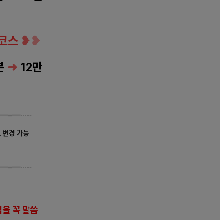
코스
❥
❥
분
➜
12만
━
≡
━······
 변경 가능
원
━
≡
━······
을 꼭 말씀