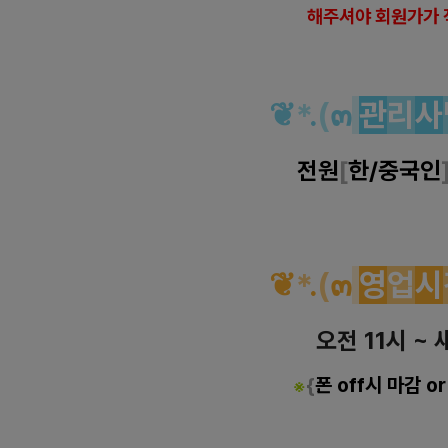
해
주셔야 회원가가 
❦
*
.
(
๓
관
리
사
전원
[
한/중국인
❦
*
.
(
๓
영
업
시
오전 11시 ~ 
{
폰 off시 마감 o
※