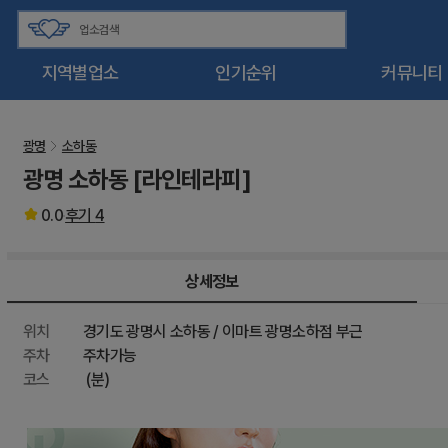
지역별업소
인기순위
커뮤니티
광명
소하동
광명 소하동 [라인테라피]
0.0
후기
4
상세정보
위치
경기도 광명시 소하동 / 이마트 광명소하점 부근
주차
주차가능
코스
(분)