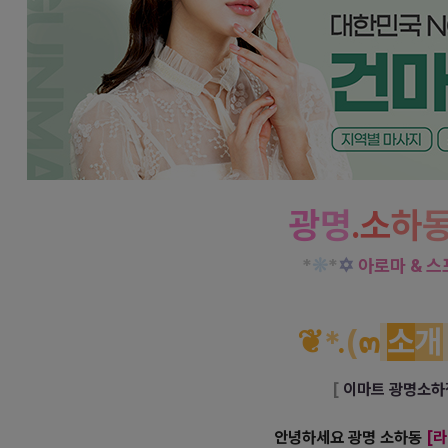
광명 소하동 라인 아로마 스포츠 마사지 열정적
광
명
.소
하
*
❊
*
✡
아로마 & 스
❦
*
.
(
๓
소
개
[
이마트 광명소하
안녕하세요 광명 소하동
[
라