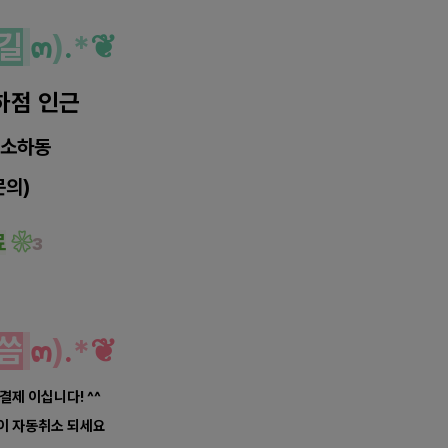
길
๓
)
.
*
❦
하점 인근
 소하동
문의)
료
❀
з
씀
๓
)
.
*
❦
 결제 이십니다! ^^
약이 자동취소 되세요