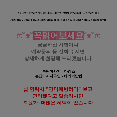
#분당왁싱 #
분당마사지 #
분당테라피 #
분당센
슈얼 #
분당스웨디시 #
분당아로마
#
야탑역왁싱 #
야탑역마사지 #
야탑역테라피 #
야탑역센
슈얼 #
야탑역스웨디시 #
야탑역아로마
ෆ
˘
ᴥ
˘
꼭
읽
어
보
세
요
˘
ᴥ
˘
ෆ
궁금하신 사항이나
예약문의 등
전화 주시면
상세하게 설명해 드리겠습니다.
분당마사지
- 마캉스
분당
마사지구인
- 테라피닷컴
샵 연락시 "건마에반하다" 보고
연락했다고
말씀하시면
회원가+더많은 혜택이 있습니다
.