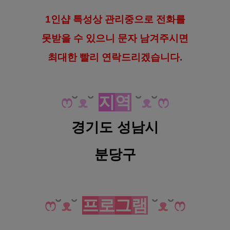
1인샵 특성상 관리중으로 전화를
못받을 수 있으니 문자 남겨주시면
최대한 빨리 연락드리겠습니다.
분당 야탑역 1인샵 라임 감성 스웨디시 마사지
ෆ
˘
ᴥ
˘
지
역
˘
ᴥ
˘
ෆ
경기도 성남시
분당구
분당 야탑역 1인샵 라임 감성 스웨디시 마사지
ෆ
˘
ᴥ
˘
프
로
그
램
˘
ᴥ
˘
ෆ