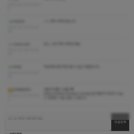
2023-02-12 21:49:3
5
ㅅㅇ 쪽지 부탁드립니다
흐무흐무
2023-02-10 22:03:
26
코스, 수위 쪽지 부탁드려요.
madclown
2023-02-09 13:20:
30
작성자와 관리자만 볼 수 있는 댓글입니다.
아아잉
2023-01-29 00:55:
45
야탑역 퍼플 소개글 ▼
건마에반하다
https://www.mavelys.com/post/야탑역-마사지-top-
2023-01-27 14:27:4
3-편안한-시설-분당-스웨디시
2