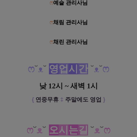
ෆ
예슬 관리사님
ෆ
채림 관리사님
ෆ
채린 관리사님
ෆ
˘
ᴥ
˘
영
업
시
간
˘
ᴥ
˘
ෆ
낮 12시 ~ 새벽 1시
{
연중무휴
‡
주말에도 영업
}
ෆ
˘
ᴥ
˘
오
시
는
길
˘
ᴥ
˘
ෆ