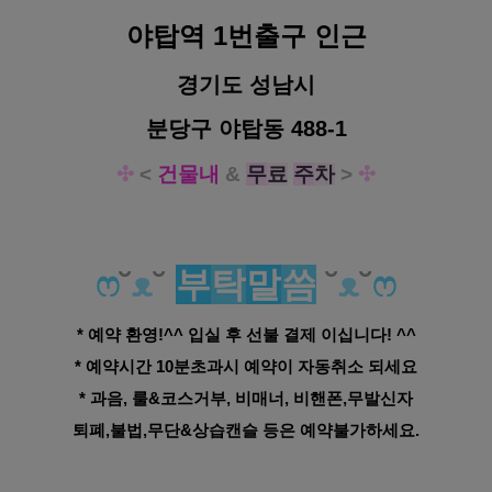
야탑역 1번출구 인근
경기도 성남시
분당구 야탑동 488-1
✣
<
건물내
&
무
료
주
차
>
✣
ෆ
˘
ᴥ
˘
부
탁
말
씀
˘
ᴥ
˘
ෆ
* 예약 환영!^^ 입실 후 선불 결제 이십니다! ^^
* 예약시간 10분초과시 예약이 자동취소 되세요
* 과음, 룰&코스거부, 비매너, 비핸폰,무발신자
퇴폐,불법,무단&상습캔슬 등은 예약불가하세요.
분당 야탑역 1인샵 라임 감성 스웨디시 마사지