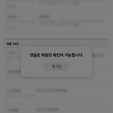
2023-01-18 17:39:01
음 남자라면 무조건이지 ㅋ
더보기
없음
잘하던데
ddin
아주 잘하던데~~ 어린 관리사인데도 확실히 잘 하고 경험
2023-01-06 17:30:36
있어서 그런지 도 좋음 추천
더보기
없음
댓글 14건
피로가 많이뭉쳤는데 뭉칭곳마사지도 잘해주시고
lauv
댓글은 회원만 확인이 가능합니다.
서비스 마인드 모두 좋은것같아서 다음에 또 들리겠습니다^^
2023-06-30 14:33:
56
로그인
코스 수위 쪽지부탁드립니다.
힐링힐링힐링힐링
2023-06-15 22:15:2
9
코스 수위 쪽지 부탁드려요
고고링링
2023-03-19 20:54:1
3
코스 스위 쪽지좀여
츄어블