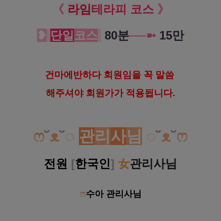
《
라임
테라피 코스
》
❥
단일
코스
80분
─
─
➼
15만
건
마에반하다 회원임을 꼭 말씀
해
주셔야 회원가가 적용됩니다.
ෆ
˘
ᴥ
˘
◌
관
리
사
님
◌
˘
ᴥ
˘
ෆ
전원
[
한국인
]
女
관리사님
ෆ
수아 관리사님