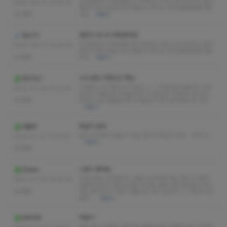
신규업체라 기대안했는데 가격대비 서비스랑 마인드도 좋고
2023-06-01 13:44:14
와꾸가 제스타일이어서 좋았어 여기는 무조건재방문할거같
없음
아요
더보기
잘받고 갑니다 재방문맛집
정승기1
신규업체라 기대안했는데 가격대비 서비스랑 마인드도 좋고
2023-06-01 13:44:03
와꾸가 제스타일이어서 좋았어 여기는 무조건재방문할거같
없음
아요
더보기
누가 분당 약하다고 햇남
레고의신
익게였나 거기에서 누가 분당 ㅅㅇ 약하다길래 솔직히 기대
2023-01-30 17:13:29
안하고 가봤는데 역대급인데 ㅋ? 앞으로 기대하고 갈 곳이
없음
생겨서 나는 좋을뿐 관리사 물갈이 하지 말아줘요 또 가게
더보기
확실히 달라
야를루
분당 지역에서 받을 수 있는 뭔가가 확실히 있어... 아주 굿..
2023-01-27 17:27:25
더보기
없음
스킬이 좋네요
2fjeke
두 분 중에 고민하다가 그래도 능숙하게 하는 쪽이 더 좋지
2023-01-20 16:43:32
않을까 싶어서 경력 오래된 민아로 결정 전혀 후회없고 리드
없음
하는 쪽이어서 그런지 휘둘리는 맛이 있더라 ㅋ 그러다가 한
번씩…
더보기
하늘이
두뚜두뚜
애교 많고 상큼한 스탈이라 호불호 없지 않을까 나는 극호였