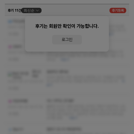
후기 11건
최신순
후기등록
잼게 놀고왔어요
작은날개
후기는 회원만 확인이 가능합니다.
몸이 가벼워지고 기분이 좋아졌습니다. 또한 마사지사님께
2023-06-29 13:52:47
서 장난끼도 많으시고 귀여우셨어요. 정말 최고였습니다! 다
없음
른 사람들에게도 이곳을 추천해야겠어요.
더보기
로그인
피로회복! 최고 마사지
강림자
전문적인 접근과 세심한 케어는 정말로 만족스러웠습니다.
2023-06-28 16:27:56
마사지를 통해 피로를 푸는 동시에 몸의 균형을 맞출 수 있
없음
었어요.
더보기
종치고
깔끔하고 좋아요
바로
마사지 환경이 매우 깔끔하고 편안합니다. 직원들의 친절함
과 능숙한 마사지로 피로를 푸는데 최적의 장소입니다
더
2023-06-27 13:44:00
보기
없음
아니 아직도 안가봄?
무한피터팬
훌륭한 마사지 경험이었네요 40대의 저로서 일상적인 스트
2023-06-22 16:37:19
레스와 피로로 지친 몸과 마음을 완전히 해소시켜 주신 마사
없음
지샵을 찾은것같아요. 전문적인 서비스마인드에 대해 깊은
감사를 표합…
더보기
잘받고 갑니다 재방문맛집
정승기1