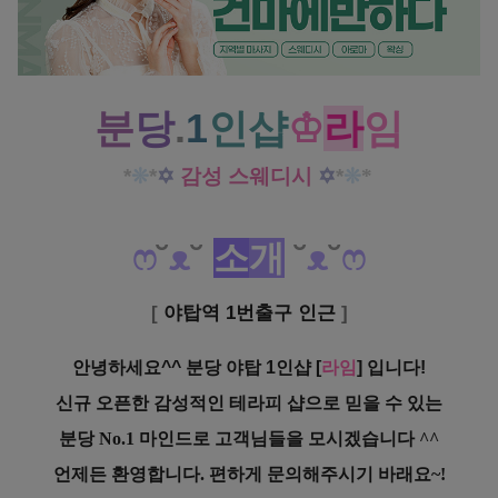
분당 야탑역 1인샵 라임 감성 스웨디시 마사지잘하는 곳 찾는다면 오세요!
분
당
.
1
인샵
♔
라
임
*
❊
*
✡
감성 스웨디시
✡
*
❊
*
ෆ
˘
ᴥ
˘
소
개
˘
ᴥ
˘
ෆ
[
야탑역 1번출구 인근
]
안녕하세요^^ 분당 야탑 1인샵 [
라임
] 입니다!
신규 오픈한 감성적인 테라피 샵으로 믿을 수 있는
분당 No.1 마인드로 고객님들을 모시겠습니다 ^^
언제든
환영합니다. 편하게 문의해주시기 바래요~!