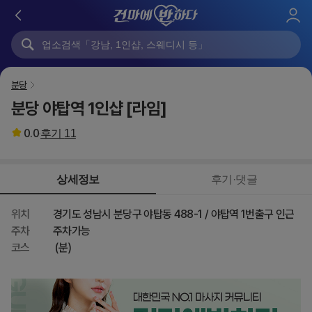
로
그
인
분당
분당 야탑역 1인샵 [라임]
0.0
후기
11
상세정보
후기·댓글
위치
경기도 성남시 분당구 야탑동 488-1 / 야탑역 1번출구 인근
주차
주차가능
코스
(분)