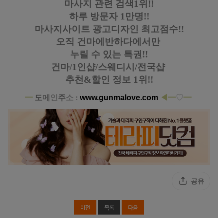
마사지 관련 검색1위!!
하루 방문자 1만명!!
마사지사이트 광고디자인
최고점수!!
오직 건마에반하다에서만
누릴 수 있는 특권!!
건마/1인샵/스웨디시/전국샵
추천&할인 정보 1위!!
━
도
메
인
주
소 :
www.gunmalove.com
◀
━
♡
━
분당 야탑역 1인샵 라임 감성 스웨디시 마사지
공유
이전
목록
다음