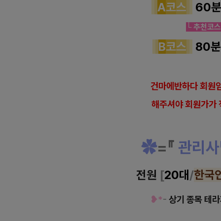
A
코
스
60
└ 추천코스!
B
코
스
80
건
마에반하다 회원임
해
주셔야 회원가가 
✿
=
『
관리사
전원
[
20대
/
한국
❥*
-
상기 종목 테라