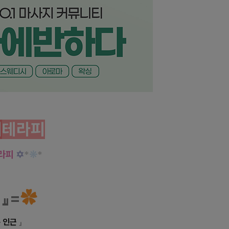
 왕처럼 모시겠습니다~!
이
테라피
라피
✡
*
❊
*
』=
✿
 인근
」