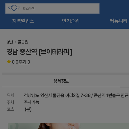
지역별업소
인기순위
커뮤니티
양산
물금읍
경남 증산역 [브이테라피]
0.0
후기
0
상세정보
위치
경상남도 양산시 물금읍 야리2길 7-38 / 증산역 1번출구 인근
주차
주차가능
코스
(분)