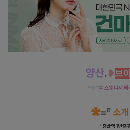
경남 증산역 브이테라피 스웨디시 마사지
양산
.
❥
브
*
❊
*
✡
스웨디시 테
✿
=
『
소개
「
증산역 1번출구