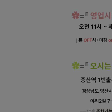
✿
=
『
영업시
오전 11시 ~ 
[
폰
OFF
시 : 마감
o
✿
=
『
오시는
증산역 1번출
경상남도 양산
야리2길
7
─
─
**❊
주차가