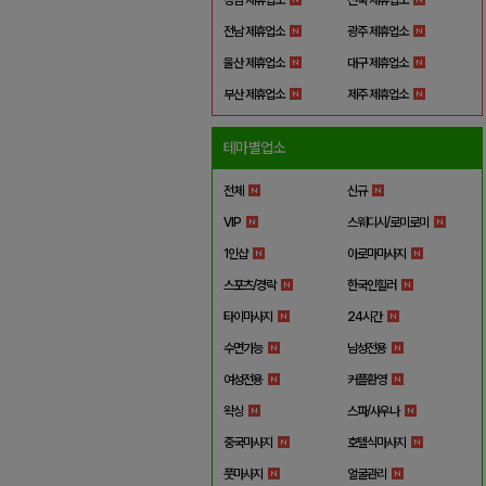
전남 제휴업소
광주 제휴업소
울산 제휴업소
대구 제휴업소
부산 제휴업소
제주 제휴업소
테마별업소
전체
신규
VIP
스웨디시/로미로미
1인샵
아로마마사지
스포츠/경락
한국인힐러
타이마사지
24시간
수면가능
남성전용
여성전용
커플환영
왁싱
스파/사우나
중국마사지
호텔식마사지
풋마사지
얼굴관리