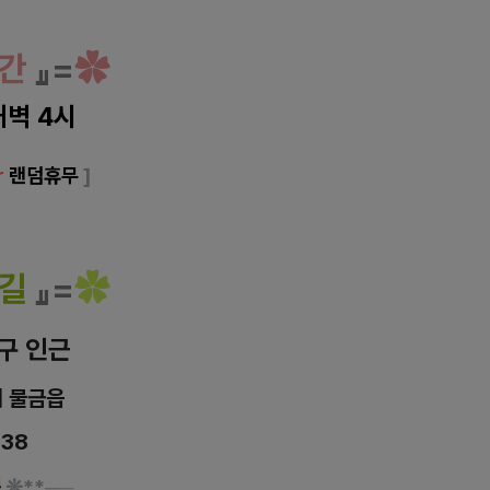
간
』=
✿
새벽 4시
r
랜덤휴무
]
길
』=
✿
구 인근
시
물금읍
-38
능
❊**
─
─