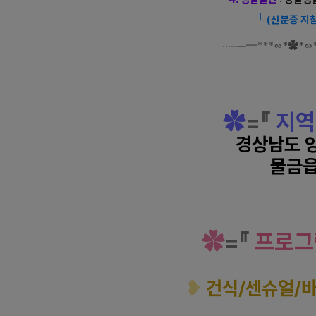
└ (신분증 지
····-─━
***
∽
*
✿
*
∽
경남 증산역 브이테라피 스
✿
=
『
지역
경상남도 
물금
경남 증산역 브이테라피 스
✿
=
『
프로그
❥
건식/센슈얼/