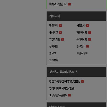
저가코스/할인코스
커뮤니티
방문후기
가입인사
출석체크
자유게시판
익명게시판
유머게시판
공지사항
중고장터
블로그
포인트정책
회원랭킹
창업&교육&매매&홍보
창업/교육/투잡/예약대행/컨설팅
임대/매매(마사지샵+일반)
소상공인/토탈홍보