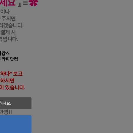
세요
』=
✿
항이나
 주시면
리겠습니다.
금결제 시
격입니다.
마캉스
테라피닷컴
반하다" 보고
씀하시면
이 있습니다
.
하세요.
1위!!
만명!!
자인
최고점수!!
다에서만
특권!!