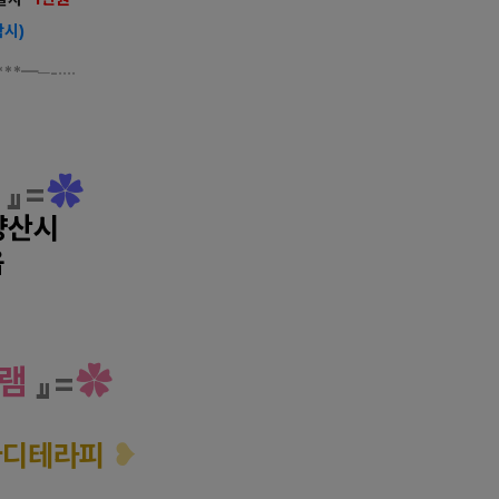
참시)
***
━─-····
웨디시 마사지
』=
✿
양산시
읍
웨디시 마사지
램
』=
✿
바디테라피
❥