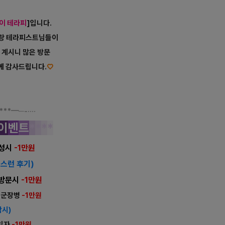
이 테라피
]입니다.
테랑 테라피스트님들이
 계시니
많은 방문
께 감사드립니다.
♡
***
━─-····
이
벤
트
*
*
*
*
작성시
-1만원
성스런 후기)
상 방문시
-1만원
국군장병
-1만원
참시)
생일자
-1만원