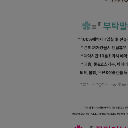
✿
=
『
부탁말
* 100%예약제!! 입실 후 선
* 폰이 꺼져있을시 랜덤휴무
* 예약시간 10분초과시 예
* 과음, 룰&코스거부, 비매
퇴폐,불법, 무단&상습캔슬 
*
⊆
*
·····
·
*
ღ
*
······
∞
✲
∞
·
경남 증산역 브이테라피 스
#
경남
마사지 #
경남
테라피 #
경남
센
슈얼 #
#증산역
타이 #
증산역
마사지 #
증산역
테라피 #
증산역
센