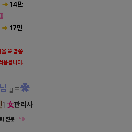
분
➜
14만
!
분
➜
17만
을 꼭 말씀
적용됩니다.
님
』=
✿
인
]
女
관리사
피 전문
-
*❥