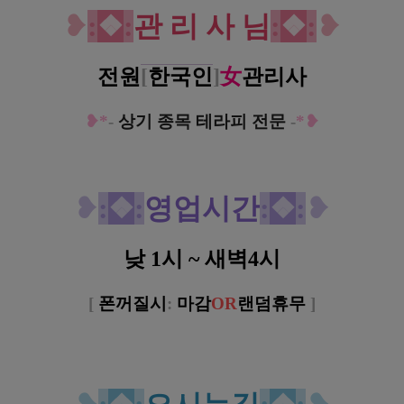
❥
:
❖
:
관 리 사 님
:
❖
:
❥
전원
[
한국인
]
女
관리사
❥*
-
상기 종목 테라피 전문
-
*❥
❥
:
❖
:
영업시간
:
❖
:
❥
낮 1시 ~ 새벽4시
[
폰꺼질시
:
마감
O
R
랜덤휴무
]