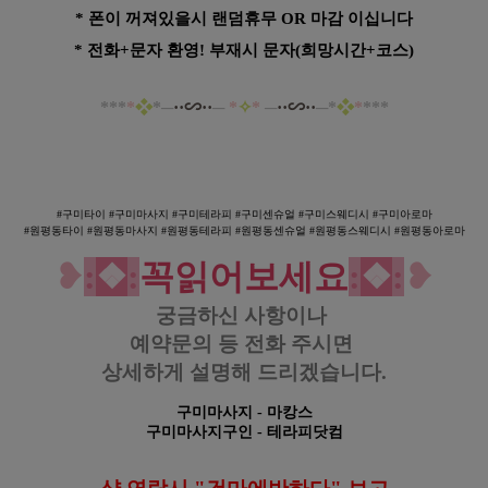
* 폰이 꺼져있을시 랜덤휴무 OR 마감 이십니다
* 전화+문자 환영! 부재시 문자(희망시간+코스)
*
*
*
*
❖
*─
·
·∽··
─
*
✧
*
─
··∽··
─*
❖
*
*
*
*
구미 원평동 요정테라피 스웨디시 마사지
#구미타이 #구미
마사지 #구미
테라피 #구미센
슈얼 #구미
스웨디시 #구미
아로마
#원평동타이 #
원평
동
마사지 #
원평
동
테라피 #
원평
동
센
슈얼 #
원평
동
스웨디시 #원평동
아로마
❥
:
❖
:
꼭읽어보세요
:
❖
:
❥
궁금하신 사항이나
예약문의 등
전화 주시면
상세하게 설명해 드리겠습니다.
구미마사지
- 마캉스
구미마사지구인
- 테라피닷컴