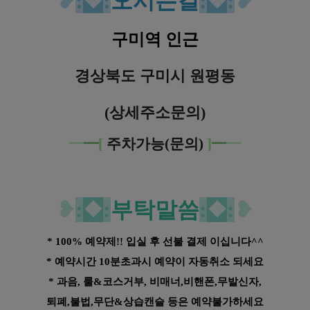
❥
:
❖
:
오시는길
:
❖
:
❥
구미역 인근
경상북도 구미시 원평동
(상세주소문의)
━
━
[
주차가능(문의)
]
━
━
❥
:
❖
:
부탁말씀
:
❖
:
❥
* 100% 예약제!! 입실 후 선불 결제 이십니다^^
* 예약시간 10분초과시 예약이 자동취소 되세요
* 과음, 룰&코스거부, 비매너,비핸폰,무발신자,
퇴폐,불법,무단&상습캔슬 등은 예약불가하세요