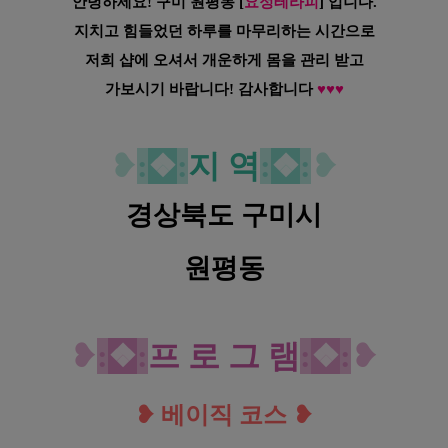
안녕하세요! 구미 원평동
[
요정테라피
] 입니다.
지치고 힘들었던 하루를 마무리하는 시간으로
저희 샵에 오셔서 개운하게 몸을 관리 받고
가보시기 바랍니다! 감사합니다
♥
♥
♥
구미 원평동 요정테라피 스웨디시 마사지
❥
:
❖
:
지 역
:
❖
:
❥
경상북도 구미시
원평동
구미 원평동 요정테라피 스웨디시 마사지
❥
:
❖
:
프 로
그 램
:
❖
:
❥
❥
베이직 코스
❥