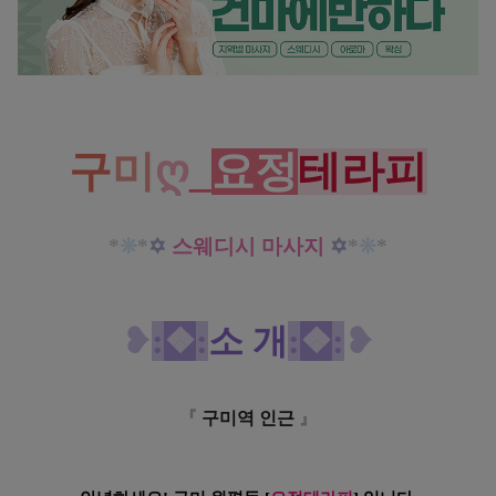
구미 원평동 요정테라피 스웨디시 마사지 천상의 손길을 느껴보세요~!
구
미
ღ
_
요정
테라피
*
❊
*
✡
스웨디시 마사지
✡
*
❊
*
❥
:
❖
:
소 개
:
❖
:
❥
『
구미역 인근
』