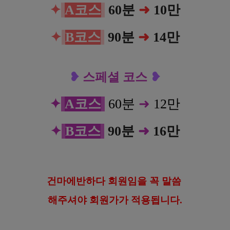
✦
A코스
60분
➜
10만
✦
B
코스
90분
➜
14만
❥
스페셜 코스
❥
✦
A코스
60분
➜
12만
✦
B코스
90분
➜
16만
건
마에반하다 회원임을 꼭 말씀
해
주셔야 회원가가 적용됩니다.