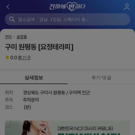
로
그
인
구미
송정동
구미 원평동 [요정테라피]
0.0
후기
0
상세정보
후기·댓글
위치
경상북도 구미시 원평동 / 구미역 인근
주차
주차문의
코스
(분)