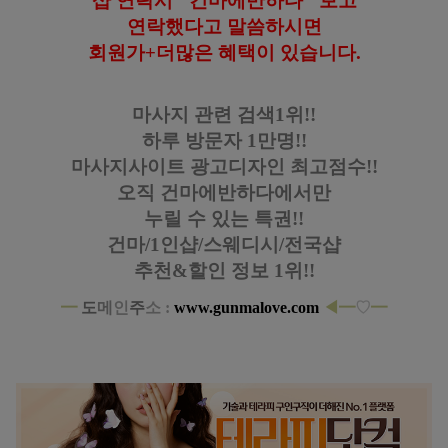
샵 연락시 "건마에반하다" 보고
연락했다고
말씀하시면
회원가+더많은 혜택이 있습니다
.
마사지 관련 검색1위!!
하루 방문자 1만명!!
마사지사이트 광고디자인
최고점수!!
오직 건마에반하다에서만
누릴 수 있는 특권!!
건마/1인샵/스웨디시/전국샵
추천&할인 정보 1위!!
━
도
메
인
주
소 :
www.gunmalove.com
◀
━
♡
━
구미 원평동 요정테라피 스웨디시 마사지