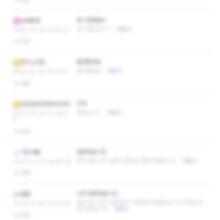
쨩 시원해요!!
오빠옵항
넘나 좋은것^^!!
더보기
2023-10-28 15:23:37
없음
즐마했네요
핫식스더킹
즐마했네요
더보기
2023-10-18 16:37:01
없음
굿국
잔인한남자라부르지마
좋앗습니디
더보기
2023-03-16 00:36:3
4
없음
잘받았습니다
가즈아뿅
관리사분 너무 실력이 좋네요 재방하겠습니다
더보기
2023-02-23 15:48:28
없음
너무 잘받았습니다
렐론
관리사님 너무 친절해서 기분좋게 잘받았습니다 또한번 방
2023-01-29 19:03:56
문 하겠습니다
더보기
없음