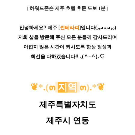
[
하워드존슨 제주 호텔 후문 도보 1분
]
안녕하세요? 제주 [
썬테라피
]입니다(𓂂꜆◕⩊◕꜀𓂂)
저희 샵을 방문해 주신 모든 분들께 감사드리며
아깝지 않은 시간이 되시도록 항상 정성과
최선을 다하겠습니다!! ⸜( ^ ᵕ ^ )⸝♡
❦
*
.
(
๓
지
역
๓
)
.
*
❦
제주특별자치도
제주시 연동