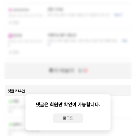
엄청 크네요
xxxxxxxxx
관리사도 좋고 시설도 좋습니다 잘받고 갑니다
더보기
2022-10-30 22:17:43
없음
여행피로 풀기 좋은곳
만다라
피로가 싸악 풀리네요 관리사님 친절 하고 좋았어요
더보
2022-10-28 02:00:5
기
4
없음
후기 더보기
1
/
2
댓글 214건
코스 수위 쪽지 부탁드려요
체함
댓글은 회원만 확인이 가능합니다.
2026-05-07 23:33:
26
로그인
ㅅㅇㅋㅅ부탁드러여
달빠나
2026-04-03 10:26:
40