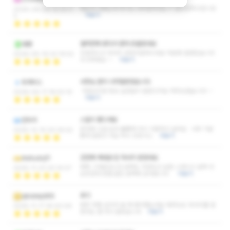
몇군데 가봤는데 여기도 너무잘하네요 ㅎ 힐링잘하고갑니당
2026-06-06 10:25:3
더보기
3
얼마전에 왔다가 혼자 또들렸네요
대령
친절하시고 마사지 굉장히잘하시네요 덕분에 잘받았습니다
2026-05-19 22:19:52
수고하세요~~
더보기
사장님 관리 너무잘받았습니다
트레비스
가끔오지만 항상 실망없이 잘받고가요 자주오겠습니다~~
2026-04-17 18:53:10
더보기
스킬이 좋으세요
만두귀
응대와 시설 모두 훌륭해 다시 이용하고 싶어요 너무 기분
2025-12-15 00:35:52
좋게 잘받고 가요 역시 굿초이스
더보기
간만에 제대로 된 마사지 받았네요
rkdrudcjf1
제목 그대로입니다 금액도 가성비고 요즘 스웨디시 금액 다
2025-11-23 20:14:07
오르던데 한결 같은 금액에 감사합니다
더보기
후기
qkralwjd66
제주 여행 갔다가 쉴 때 예약했는데요 제주도도 마사지를 잘
2025-11-17 18:00:09
한다는 걸 다시 알았습니다
더보기