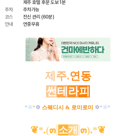
제주 호텔 후문 도보 1분
주차
주차가능
코스
전신 관리 (60분)
안내
연중무휴
제
주
.
연
동
☀️
썬
테
라
피
☀️
*
❊
*
✡
✡
*
❊
*
스웨디시 & 로미로미
❦
*
.
(
๓
소
개
๓
)
.
*
❦