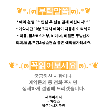
❦
*
.
(
๓
부
탁
말
씀
๓
)
.
*
❦
* 예약 환영!^^ 입실 후 선불 결제 이십니다! ^^
* 예약시간 10분초과시 예약이 자동취소 되세요
* 과음, 룰&코스거부, 비매너, 비핸폰,무발신자
퇴폐,불법,무단&상습캔슬 등은 예약불가하세요.
❦
*
.
(
๓
꼭
읽
어
보
세
요
๓
)
.
*
❦
궁금하신 사항이나
예약문의 등
전화 주시면
상세하게 설명해 드리겠습니다.
제주마사지
- 마캉스
제주마사지구인