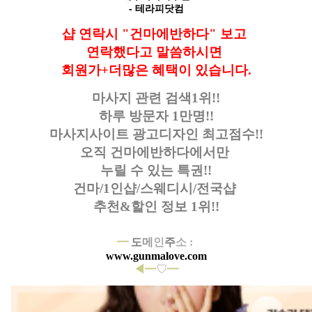
- 테라피닷컴
샵 연락시 "건마에반하다" 보고
연락했다고
말씀하시면
회원가+더많은 혜택이 있습니다.
마사지 관련 검색1위!!
하루 방문자 1만명!!
마사지사이트 광고디자인
최고점수!!
오직 건마에반하다에서만
누릴 수 있는 특권!!
건마/1인샵/스웨디시/전국샵
추천&할인 정보 1위!!
━
도
메
인
주
소 :
www.gunmalove.com
◀━
♡
━