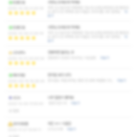
사장님 오래오래 하세요
킹콩드림
자주 오고싶지만 여행때만 가는데 오래오래하셨으면 좋겠네
2025-10-26 21:30:19
요 관리시간 꽉꽉에 관리사들도 마사지를 너무 잘해요
더
보기
사장님 오래오래 하세요
킹콩드림
자주 오고싶지만 여행때만 가는데 오래오래하셨으면 좋겠네
2025-10-26 21:30:19
요 관리시간 꽉꽉에 관리사들도 마사지를 너무 잘해요
더
보기
연동하면 들르는 곳
chlvlftn
연동에서 갓성비 마사지는 이집일듯
더보기
2025-10-01 20:00:34
한의원 보다 낫다
예비아탄
한의원도 해결 못하는 통증 한 방에 해결합니다;;
더보기
2025-09-19 18:28:36
너무 힐링이 됐어요
AOA
잘받고갑니다
더보기
2023-12-04 13:55:40
없음
여긴 ㄹㅇ 시설갑
코리아좌좀
으리으리해
더보기
2023-11-07 14:44:11
없음