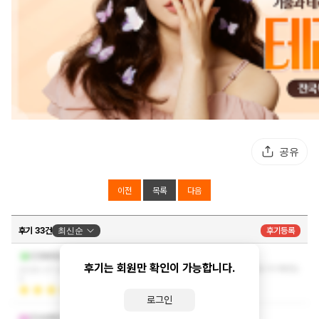
공유
이전
목록
다음
후기 33건
최신순
후기등록
기분좋게 잘받고갑니당
COMGELL
후기는 회원만 확인이 가능합니다.
아는형이랑 방문했는데 너무 좋다고하네요 굿입니다 왜받는
2026-07-24 09:45:0
지 알거같아요..
더보기
3
로그인
관리 너무잘받았습니다
CHARIDEMOS