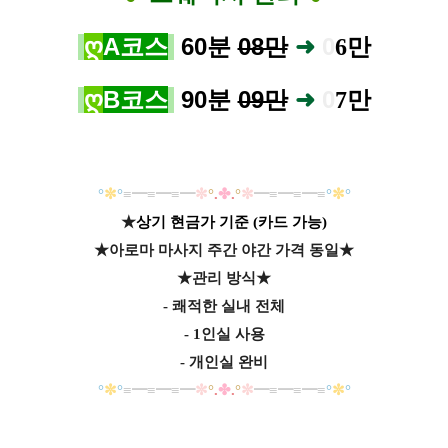
ღ
A코스
60분
08만
➜
0
6
만
ღ
B코스
90분
09만
➜
0
7
만
°
✼
°
≡
━
≡
━
≡
━
✼
°
.
✤
.
°
✼
━
≡
━
≡
━
≡
°
✼
°
★
상기 현금가 기준 (카드 가능)
★
아로마 마사지 주간 야간 가격 동일
★
★관리 방식
★
- 쾌적한 실내 전체
- 1인실 사용
- 개인실 완비
°
✼
°
≡
━
≡
━
≡
━
✼
°
.
✤
.
°
✼
━
≡
━
≡
━
≡
°
✼
°