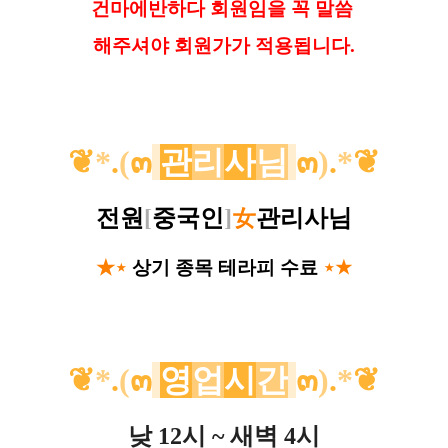
건마에반하다 회원임을 꼭 말씀
해
주셔야 회원가가 적용됩니다.
❦
*
.
(
๓
관
리
사
님
๓
)
.
*
❦
전원
[
중국인
]
女
관리사님
★⋆
상기 종목 테라피 수료
⋆★
❦
*
.
(
๓
영
업
시
간
๓
)
.
*
❦
낮 12시 ~ 새벽 4시