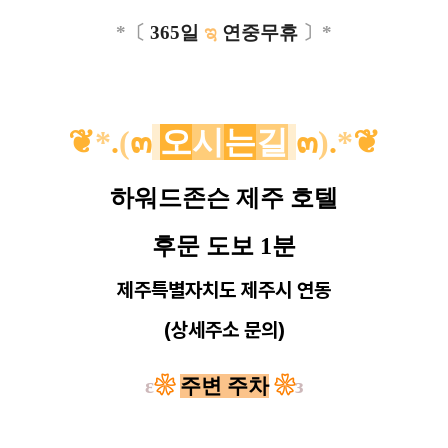
*〔
365일
ಇ
연중무휴
〕*
❦
*
.
(
๓
오
시
는
길
๓
)
.
*
❦
하워드존슨 제주 호텔
후문 도보 1분
제주특별자치도 제주시 연동
(상세주소 문의)
ε
❀
주변 주차
❀
з