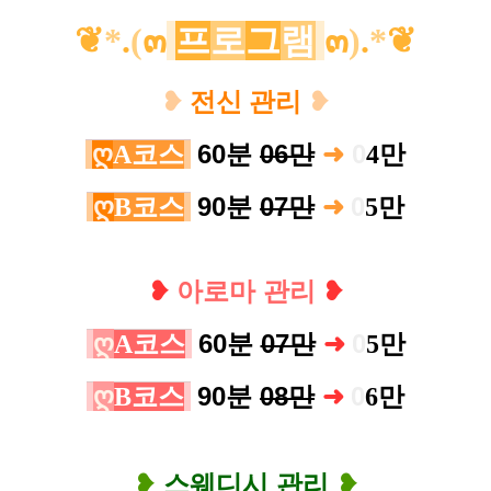
❦
*
.
(
๓
프
로
그
램
๓
)
.
*
❦
❥
전신 관리
❥
60분
06만
➜
0
ღ
A코스
4
만
90분
07만
0
ღ
B코스
➜
5
만
❥
아로마 관리
❥
ღ
60분
07만
0
A코스
➜
5
만
ღ
90분
08만
0
B코스
➜
6만
❥
스웨디시 관리
❥