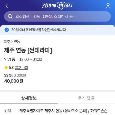
로
그
인
30일 이내 운영 정보를 확인한 업소입니다.
제주
연동
제주 연동 [썬테라피]
영업 중
12:00 ~ 04:00
5.0
후기
33
33%
60,000원
40,000원
상세정보
후기·댓글
위치
제주특별자치도 제주시 연동 (상세주소 문의) / 하워드존슨