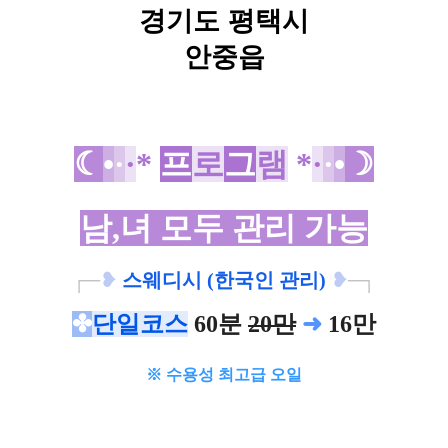
경기도 평택시
안중읍
☾
•
·
·
*
프
로
그
램
*
·
·
•
☽
남,녀 모두 관리 가능
┌─
❥
스웨디시 (한국인 관리)
❥
─┐
✤
단일코스
60분
20
만
➜
16만
※ 수용성 최고급 오일