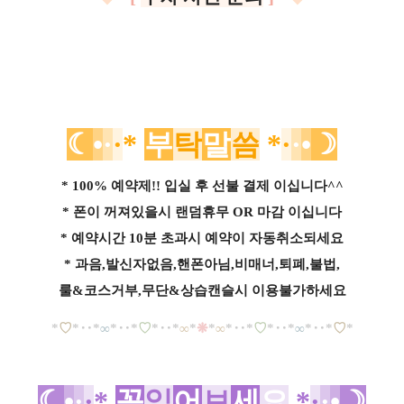
☾
•
·
·
*
부
탁
말
씀
*
·
·
•
☽
* 100% 예약제!! 입실 후 선불 결제 이십니다^^
* 폰이 꺼져있을시 랜덤휴무 OR 마감 이십니다
* 예약시간 10분 초과시 예약이 자동취소되세요
* 과음,발신자없음,핸폰아님,비매너,퇴폐,불법,
룰&코스거부,무단&상습캔슬시 이용불가하세요
*
♡
*
‥
*
∞
*
‥*
♡
*
‥
*
∞
*
❋
*
∞
*
‥*
♡
*
‥*
∞
*
‥
*
♡
*
☾
•
·
·
*
꼭
읽
어
보
세
요
*
·
·
•
☽