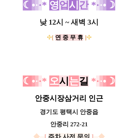
☾
•
·
·
*
영
업
시
간
*
·
·
•
☽
낮 12시 ~ 새벽 3시
✣
[
연 중 무 휴
]
✣
☾
•
·
·
*
오
시
는
길
*
·
·
•
☽
안중시장삼거리 인근
경기도 평택시 안중읍
안중리 272-21
◆
─
[
주차 사전 문의
]
─
◆