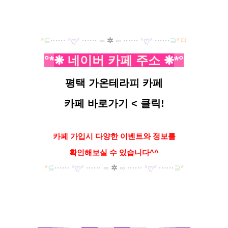
*
⊆
·····
·
*ღ
*
······
∞
✲
∞
······
*ღ
*
······
⊇
*ㅁ
°
*
❋
네이버
카페 주
소
❋
*
°
평택 가온테라피 카페
카페 바로가기
< 클릭!
카페 가입시 다양한 이벤트와
정보를
확인해보실 수 있습니다^^
*
⊆
·····
·
*ღ
*
······
∞
✲
∞
······
*ღ
*
······
⊇
*