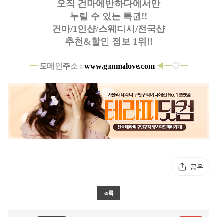
오직 건마에반하다에서만
누릴 수 있는 특권!!
건마/1인샵/스웨디시/전국샵
추천&할인 정보 1위!!
━
도
메
인
주
소 :
www.gunmalove.com
◀
━
♡
━
공유
목록