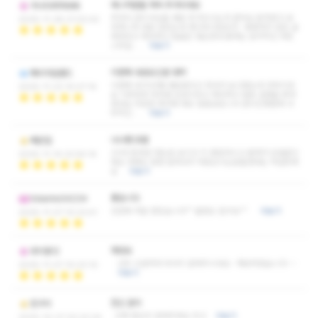
매니저분들 계속 추가되네요
가나다라마바싸
주마다 관리사님들 새로 추가되시는것 같아요 문자받고 유
2025-11-28 21:02:42
라매니저 바로 잡았는데 개이득이었슴다~ 뚱뚱하지 않은 글
래머라고 해야하나 얼굴은 청순한데 몸매는 공격적인 라틴
스타일 …
더보기
이번에 새로오신분 대박
해쉬아일랜드
이번에 NF지우쌤 새로왔다고 하셔서 보고왔는데 대박이네
2025-11-23 15:07:14
요 이쁘장한 여대생 감성이라고 해야하나 말로 설명을 못하
겠네요 아담한 체격에 애교 철철넘칩니다 관리진행할때 사
무적인 …
더보기
나나쌤 모델
쎄븐업
20대 중후반 정도로 보이고 키 훤칠하시고 몸매가 모델같으
2025-11-14 22:54:14
세요 대화도 엄청 잘하셔서 처음오시는분들한테는 딱일듯해
요
더보기
좋습니다
Volante34234
간만에 자알 받았습니다^^ 꿀잠도 잤구요^^
더보기
2025-11-07 10:23:41
재방요
라치동12
너무 시원하게 마사지 잘해주시네요~ 재방하겠습니다~~
2025-11-07 10:23:10
더보기
전신 관리
낑구리
진짜 열심히 잘해주세요 최고
더보기
2025-10-27 20:22:24