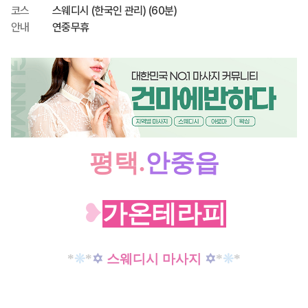
코스
스웨디시 (한국인 관리) (60분)
안내
연중무휴
평택.
안중읍
❥
가온테라피
*
❊
*
✡
스웨디시 마사지
✡
*
❊
*