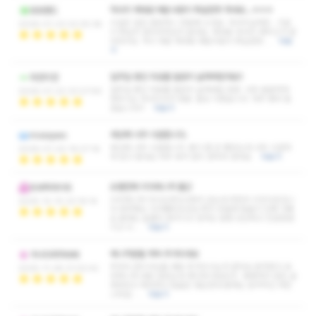
마사지 제대로 배운사람이 확실한듯 하네요...ㅎㅎㅎ
씽씽밴드
시설은 일단 깔끔하니 마음에 드네요. 마사지실력은...기본
2026-01-23 22:25:38
이 확실히 잘되어져있거 같네요. 제대로 마사지 배우신거 같
더라구요. 역시 뭐든 제대로 배운사람이 확실한듯…
더보
기
일주일 쌓인 피로를 말끔히 날려버렸어요!!
자연치연
일주일 쌓인 피로를 말끔히 날려버릴 만큼 너무 꼼꼼하게
2026-01-22 23:27:59
해주시는 마사지사가 정말 환상 이였습니다. 자주 찾아 뵙
겠습니다!!!
더보기
세상에 너무 시원합니다.
mossywo
세상에 너무 시원합니다. 몸이 좀 안 좋았는데 너무 시원하
2026-01-20 19:27:16
게 받고 왔네요 자주 와서 관리 받아야 겠네요
더보기
오랜만에 리아매니저 출근
트래픽라이트
리아매니저 다시오셨다고해서 갔는데 여전히 미친미모입니
2025-12-10 23:19:14
다 와꾸파는 리아쌤무조건임 특히 웃을때 얼굴이 진짜 이뻐
요 몸매도 슬랜더 정석이고 성격도 엄청 상냥하고 친절한편
이고 리…
더보기
매니저분들 계속 추가되네요
가나다라마바싸
주마다 관리사님들 새로 추가되시는것 같아요 문자받고 유
2025-11-28 21:02:42
라매니저 바로 잡았는데 개이득이었슴다~ 뚱뚱하지 않은 글
래머라고 해야하나 얼굴은 청순한데 몸매는 공격적인 라틴
스타일 …
더보기