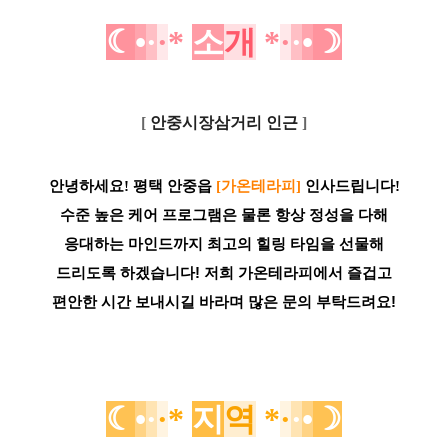
☾
•
·
·
*
소
개
*
·
·
•
☽
[
안중시장삼거리 인근
]
안녕하세요! 평택 안중읍
[가온테라피]
인사드립니다!
수준 높은 케어 프로그램은 물론 항상 정성을 다해
응대하는 마인드까지 최고의 힐링 타임을 선물해
드리도록 하겠습니다! 저희 가온테라피에서 즐겁고
편안한 시간 보내시길 바라며 많은 문의 부탁드려요!
☾
•
·
·
*
지
역
*
·
·
•
☽