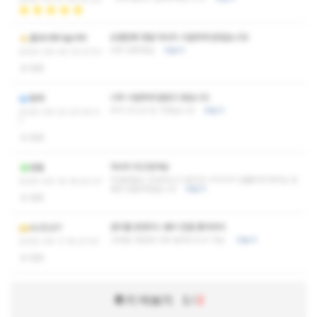
오랜만에 정말 마사지 시원하게 받았습니다!
플라이투더숟가락
아주 만족해요
더보기
2025-09-29 10:07:51
없음
너무 시원하게 잘받고 왔습니다
황제
추석 지나고 또 가겟습니다
더보기
2025-09-22 23:20:0
7
없음
마사지 최고였어요
웬젤
직원분들도 친절하시고 뭉친곳 구석구석 잘풀어주셧어요 담
2025-09-16 18:50:27
에또 방문하겠습니다
더보기
없음
관리를 받았더니 몸이 한결 좋아져서
AUDLEY
고마운 마음에 리뷰 달아드리고 가요
더보기
2025-09-11 18:37:43
없음
후기 더보기
1
/
2