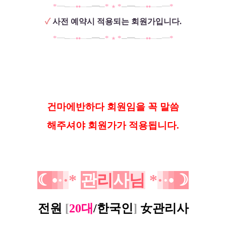
*
━
─
─
••
─
─
━
─
*
⋆
*
─
━
─
─
••
─
─
━
*
✓
사전 예약시 적용되는 회원가입니다.
*
━
─
─
••
─
─
━
─
*
⋆
*
─
━
─
─
••
─
─
━
*
건
마에반하다 회원임을 꼭 말씀
해
주셔야 회원가가 적용됩니다.
☾
•
·
·
*
관
리
사
님
*
·
·
•
☽
전원
[
20대
/
한국인
]
女
관리사