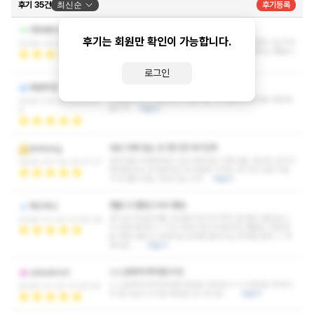
후기 35건
최신순
후기등록
마사지 시원해서 좋았음
카타베이시스
후기는 회원만 확인이 가능합니다.
그냥 미쳤습니다....! 여태껏 받아 본 마사지들 중에 3손가락
2026-02-14 19:13:27
안에 뽑힐정도로 그냥 시원시원 합니다 관리 해주는 쌤들이
며 가게 시설이며 퀄리티가 아…
더보기
로그인
재방예정
파란뚜껑
시간순삭ㅠㅠ 짜릿하고 시원시원 이거중독되겠네욤 재방예
2026-02-08 00:21:2
정ㅋㅋ
더보기
9
내상 아예 없는 곳 찾으면 여기인듯
binbong
일주일에 두세번씩은 오는것같네요 다른곳들 내상만 입다가
2026-02-04 23:47:27
제대로된곳 온것같아요 회사일에 지쳐도 여기만 오면 피로
가 싹 풀리네요 강추드립니다!!
더보기
쌤들 다 괜찮으셔서 좋음
에브라나
경기권 여러군대를 다녀봤지만 여기까지 올 줄은 몰랐습니
2026-01-30 21:08:28
다 한번 빠져드니 거의 중독수준인것같아요 쌤들도 한분한
분 정말 괜찮고 담배피는것처럼 술마시는것처럼 중독 그 자
체네요 …
더보기
스스로에게 투자합시다!
ootedinn0
스스로에게 투자하려면 제대로 해야죠ㅎㅎㅎ제대로 투자의
2026-01-25 17:24:06
맛 알고싶으시다면 제대로 된 곳으로~
더보기