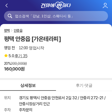
로
그
인
평택
안중읍
평택 안중읍 [가온테라피]
영업 전
12:00 영업시작
5.0
후기
35
20%
200,000원
160,000원
상세정보
후기·댓글
위치
경기도 평택시 안중읍 안현로서 2길 32 / 안중리 272-21 /
안중시장삼거리 인근
주차
주차문의