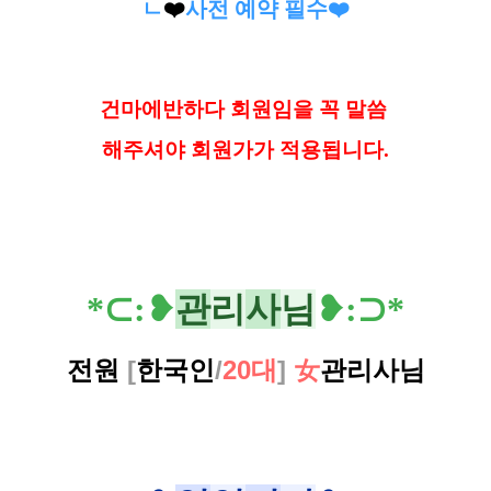
ㄴ
❤️
사전 예약 필수
❤️
건
마에반하다 회원임을 꼭 말씀
해
주셔야 회원가가 적용됩니다.
*
⊂
:❥
관
리
사
님
❥
:⊃*
전원
[
한국인
/
20대
]
女
관리사님