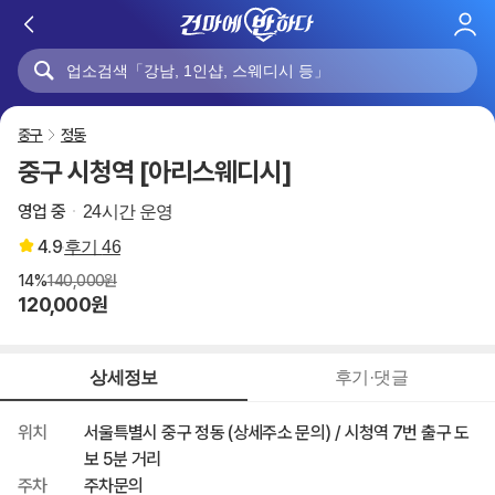
로
그
인
중구
정동
중구 시청역 [아리스웨디시]
영업 중
24시간 운영
4.9
후기
46
14%
140,000원
120,000원
상세정보
후기·댓글
위치
서울특별시 중구 정동 (상세주소 문의) / 시청역 7번 출구 도
보 5분 거리
주차
주차문의