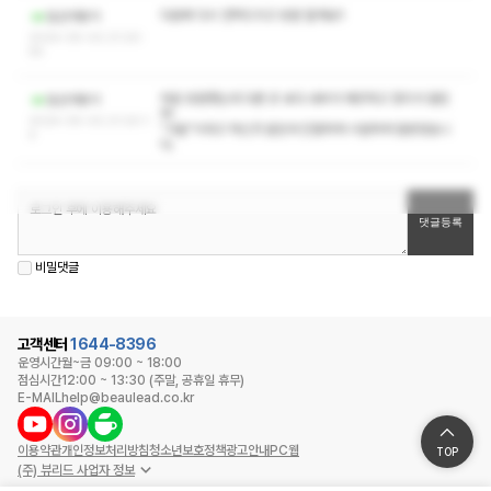
다음에 다시 연락드리고 방문 할게요!!
일산야옹이
2024-05-02 21:20:
55
처음 방문했는데 다른 곳 보다 내부가 깨끗하고 정리가 잘된
일산야옹이
듯!
2024-05-02 21:20:1
"가을"이라고 하신것 같은데 친절하게 시원하게 잘받았습니
4
다.
비밀댓글
고객센터
1644-8396
운영시간
월~금 09:00 ~ 18:00
점심시간
12:00 ~ 13:30 (주말, 공휴일 휴무)
E-MAIL
help@beaulead.co.kr
이용약관
개인정보처리방침
청소년보호정책
광고안내
PC웹
TOP
(주) 뷰리드 사업자 정보