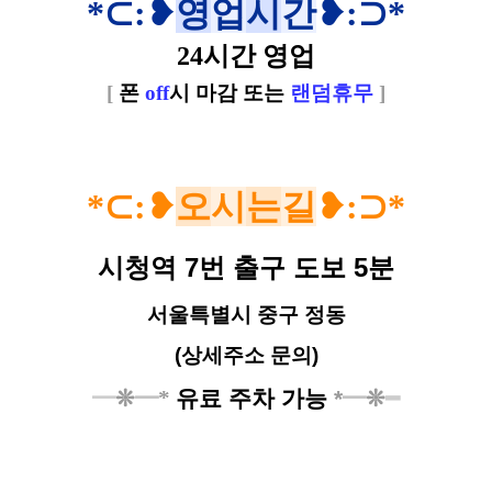
*
⊂
:❥
영
업
시
간
❥
:⊃*
24시간 영업
[
폰
off
시 마감 또는
랜덤휴무
]
*
⊂
:❥
오
시
는
길
❥
:⊃*
시청역 7번 출구 도보 5분
서울특별시 중구 정동
(상세주소 문의)
━
❊
━
*
유료 주차 가능
*
━
❊
━