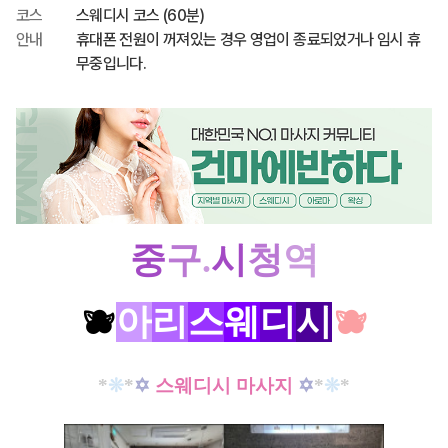
코스
스웨디시 코스 (60분)
안내
휴대폰 전원이 꺼져있는 경우 영업이 종료되었거나 임시 휴
무중입니다.
중
구
.
시
청
역
🫐
아
리
스
웨
디
시
🫐
*
❊
*
✡
스웨디시 마사지
✡
*
❊
*