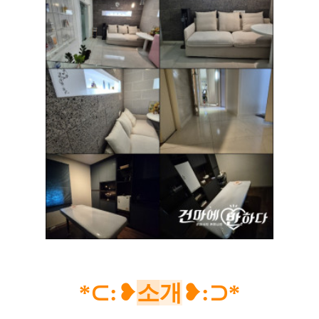
*
⊂
:❥
소
개
❥
:⊃*