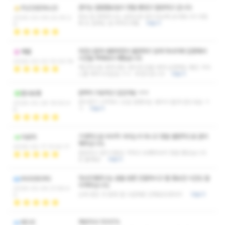
관리는 말할필요없이 정말 좋았고 힐링하고 갑니다
PLESSERAUD
항상 잘 맞춰주시는 실장님과 관리사님께 감사합니다 다음
2026-03-09 22:30:2
에 또 갈때도 잘 부탁드려욤
더보기
9
자연스럽게 대화하면서 불편하지 않게 마사지에 집중해서
해별
시간을 꽉채워서 해줬습니다
2026-03-03 10:03:19
개인적으로 세게 받는 편이라 압을 세게 요청해도 좋은 서비
스를 해주시더군요 ㅎㅎ 추천드립니다
더보기
완벽히 치유하고 집갔어요 ㅋㅋ
환사유풍
관리받기 시작하니 오길 잘했다는 생각이 들게 만드네요 ㅋ
2026-02-26 19:50:4
ㅋ
더보기
8
기계적으로 비비적 거리는거 아니고 정말 열정적으로 관리
아로마
해주십니다.
2026-02-17 13:42:17
깔끔하고 관리사분도 착하고 유쾌하셔서 정말 좋았습니다
또 올께요!
더보기
마사지해주시는 분들 완죤 친절하시고 젤 중요안 시간도 잘
INGEBORG
지켜주십니다.
2026-02-04 21:56:4
근래 받은 것 중에 젤 시원해용 진짜로또와야지
더보기
0
재방의사 1000%
REVE