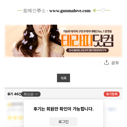
━
도
메
인
주
소 :
www.gunmalove.com
◀
━
♡
━
공유
목록
후기 46건
최신순
후기등록
맛사지도 아주 정성것 시원하게 해주시고
환주루주
후기는 회원만 확인이 가능합니다.
시간도 다 채워서 해주시는게 매우 좋았습니다.
더보기
2026-06-29 09:38:1
7
로그인