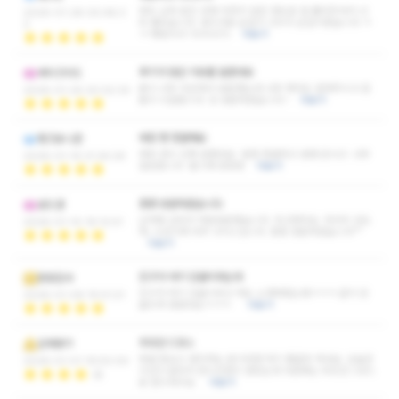
와우 근육 뭉친 곳에 아프지 않은 정도로 잘 풀어주셔서 너
2026-01-28 00:48:3
무 좋았습니다. 관리사분 손길이 고수의 손길이였습니다 ㅋ
2
ㅋ 재방의사 10000%
더보기
후기가 많은 이유를 알겠네요
세이크리드
몸이 너무 피곤해서 방문했는데 너무 케어도 잘해주시고 온
2026-01-24 20:02:33
몸이 시원합니다. 또 방문하겠습니다 !
더보기
매장 짱 청결해요
펑크유니콘
매장 관리 진짜 잘했네요 엄청 청결하고 냄새 안나고 너무
2026-01-14 21:34:29
깔끔합니다 별 5개 땅땅땅
더보기
종종 방문하겠습니다
로드경
근처에 있어서 처음방문했습니다. 최고였어요. 마사지 강도
2026-01-10 19:12:51
며, 시간이며 아주 나이스입니다. 종종 방문하겠습니다^^
더보기
친구가 여기 단골이라는데
맑음집사
친구가 여기 단골이라고 저도 소개해줬는뎈ㅋㅋㅋ 같이 단
2026-01-06 15:51:21
골되게 생겼네요ㅋㅋㅋ
더보기
무조건 C코스
김제휴11
청결 중요시 생각하는 분이라면 여기 좋을듯 하네요. 오늘은
2026-01-01 19:50:00
시간이 없어서 한시간관리 받았는데 다음에는 무조건 C코스
로 받으려구요.
더보기