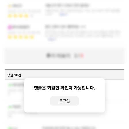
서울가서 찾기 쉬워서 자주 들려요~
dkfj22
서울가서도 찾기 번잡하지않고 가는 길 쉬워서 자주 들려줍
2025-12-20 15:48:49
니다^^
더보기
뭉친 근육이 많이 풀렷네요 ㅎㅎ
파리바람불어
프리미엄 90분 코스로 받고왔습니다 두시간동안 정말 열심
2025-12-18 15:46:56
히 해주셔서 감사드립니다 뭉친 근육이 많이 풀렷네요 ㅎㅎ
더보기
후기 더보기
1
/
3
댓글 16건
작성자와 관리자만 볼 수 있는 댓글입니다.
마취총곽철용
댓글은 회원만 확인이 가능합니다.
2026-05-31 16:24:3
9
로그인
작성자와 관리자만 볼 수 있는 댓글입니다.
어로프
2026-04-02 16:05:
08
작성자와 관리자만 볼 수 있는 댓글입니다.
LL2