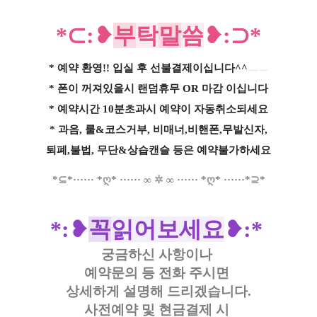
*
⊂
:❥
부
탁
말
씀
❥
:⊃*
* 예약 환영!! 입실 후 선불결제이십니다^^
ㅡㅡ
* 폰이 꺼져있을시 랜덤휴무 OR 마감 이십니다
* 예약시간 10분초과시 예약이 자동취소되세요
* 과음, 룰&코스거부, 비매너,비핸폰,무발신자,
퇴폐,불법, 무단&상습캔슬 등은 예약불가하세요
*
⊆
*
·····
·
*
ღ
*
······
∞
✲
∞
······
*
ღ
*
······
*
⊇
*
*
:❥
꼭
읽어보세요
❥
:*
궁금하신 사항이나
예약문의 등
전화 주시면
상세하게 설명해 드리겠습니다.
사전예약 및 현금결제 시