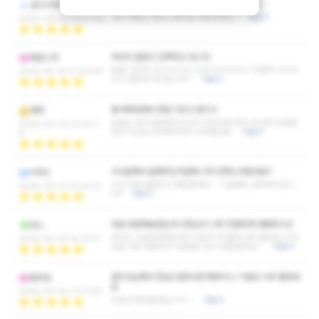
여긴 항상 느끼는건데 컨디션이 항상최고입니다
로드리게스
관리사들도 참하고 좋네요 번창하세요~
더보기
2026-06-26 10:37:55
마사지 잘받고 만족하고 갑니다
베로니카
총평: 마사지 ☆☆☆☆☆ 시설 ☆☆☆☆☆ 친절함 ☆☆☆
2026-05-10 01:59:46
☆☆ 별5개 다드립니다^^
더보기
몸 찌뿌둥해서 찾은 아리스웨디시
묵향
오늘도 관리사분에게 최고의 마사지받고갑니다 관리사분들
2026-04-20 22:00:1
항상 미소로 응대해주셔서 너무좋네요
더보기
8
리사분께서 잘해주신덕분에 너무 만족스러웠네요!!
리웨스
시간 여유있을때 또 재방할게요~~ 다음에도 잘부탁드립니
2026-03-27 10:03:31
다!!
더보기
처음 방문해보았는데 사장님이 너무 친절하게 대해주시고
밍느
관리도 시원하게해주셔서 피로가 싹 풀려 너무 좋았습니다!!
2026-03-22 18:15:51
오늘 너무 만족해서 다음에도 믿고 방문할게요~
더보기
관리사님께서 정성스럽게 관리해주시니 기분도 너무 좋았네
칼라초
요
2026-03-16 17:01:09
조만간 찾아뵙겠습니다~~
더보기