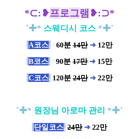
*
⊂
:❥
프
로
그
램
❥
:⊃*
˚
✚*
스
웨디시 코스
*✚˚
A코스
.
0
60분
14만
➜
12
만
B코스
.
0
90분
17만
➜
15
만
C코스
.
120분
24만
➜
22
만
˚
✚*
원장님
아로마 관리
*✚˚
단일코스
.
24만
➜
22만