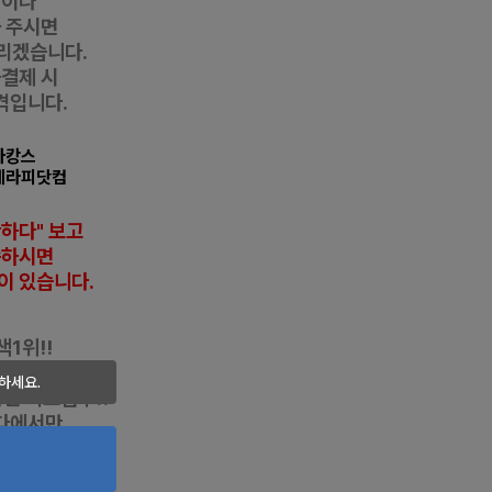
항이나
 주시면
리겠습니다.
금결제 시
격입니다.
 마캉스
테라피닷컴
반하다" 보고
씀하시면
이 있습니다
.
1위!!
만명!!
하세요.
자인
최고점수!!
다에서만
특권!!
디시/전국샵