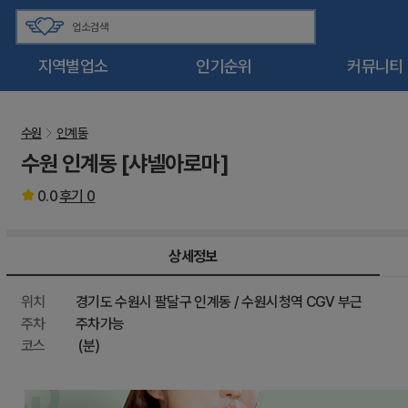
지역별업소
인기순위
커뮤니티
수원
인계동
수원 인계동 [샤넬아로마]
0.0
후기
0
상세정보
위치
경기도 수원시 팔달구 인계동 / 수원시청역 CGV 부근
주차
주차가능
코스
(분)