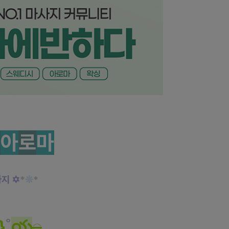
부드럽게 녹여드립니다~!
넬
아
로
마
사지
✡
*
❊
*
}
˚
య
◌