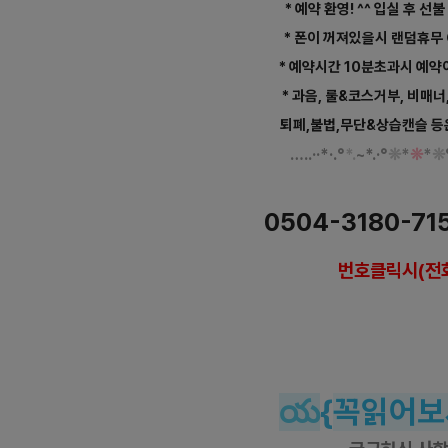
* 예약 환영! ^^ 입실 후 선불
* 폰이 꺼져있을시 랜덤휴무
* 예약시간 10분초과시 예약
* 과음, 룰&코스거부, 비매너
퇴폐,불법,무단&상습캔슬 등
…
..·
·
*
·
.
°
*.
~
*
.
·
°
❊
*
❊
*
❊
수원 인계동 샤넬아로마 
0504-3180-71
번호클릭시(전
https://www.gunmalove.com
건마에
https://www.facebook.com/gunmaloveko
https://www.instagram.com/geonmaebanha
https://pf.kakao.com/_KWxmX
j
건마에
#수원타이 #
수원
마사지 #
수원
테라피 #
수원
센
슈
#
인계동타이 #
인계동
마사지 #
인계동
테라피 #
인계동
센
య
{
꼭읽어보