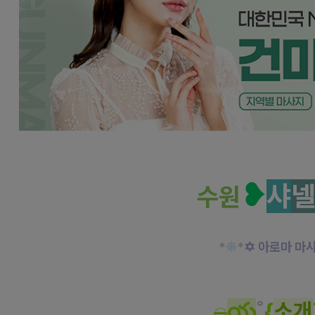
수원 인계동 샤넬아로마 아로마 마사지 
❥
샤
수원
*
❊
*
✡ 아로마 마
◌
య
˚
{
소개