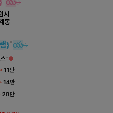
}
˚
య
◌
수원시
계동
아로마 마사지
램
}
˚
య
◌
코스
*
●
➼
11만
➼
14
만
➼
20
만