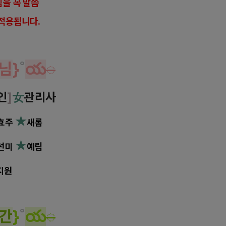
을 꼭 말씀
적용됩니다.
님
}
˚
య
◌
인
]
女
관리사
★
효주
새롬
★
선미
예림
★
지원
새롬
간
}
˚
య
◌