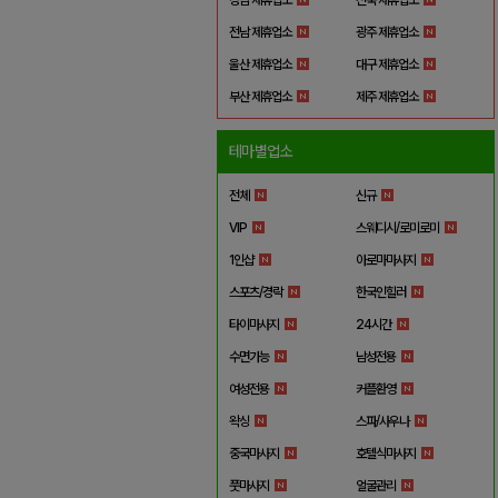
전남 제휴업소
광주 제휴업소
울산 제휴업소
대구 제휴업소
부산 제휴업소
제주 제휴업소
테마별업소
전체
신규
VIP
스웨디시/로미로미
1인샵
아로마마사지
스포츠/경락
한국인힐러
타이마사지
24시간
수면가능
남성전용
여성전용
커플환영
왁싱
스파/사우나
중국마사지
호텔식마사지
풋마사지
얼굴관리