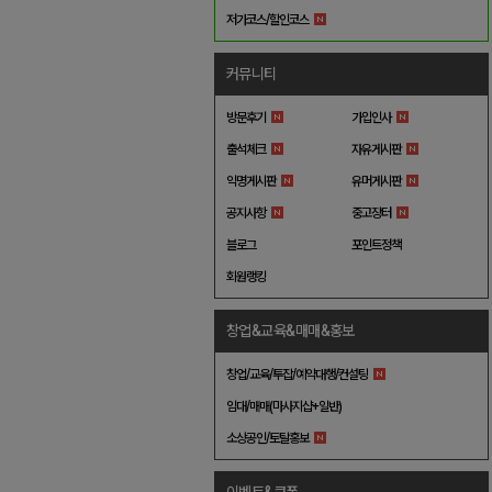
저가코스/할인코스
커뮤니티
방문후기
가입인사
출석체크
자유게시판
익명게시판
유머게시판
공지사항
중고장터
블로그
포인트정책
회원랭킹
창업&교육&매매&홍보
창업/교육/투잡/예약대행/컨설팅
임대/매매(마사지샵+일반)
소상공인/토탈홍보