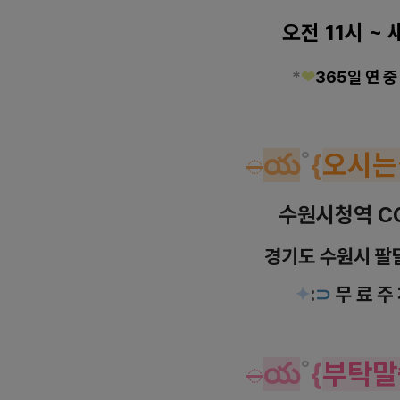
오전 11시 ~ 
*
❤
365일 연 중
◌
య
˚
{
오시는
수원시청역 C
경기도 수원시
팔
✦
:
⊃
무 료 주
◌
య
˚
{
부탁말