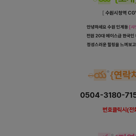
[
수원시청역 CG
안녕하세요 수원 인계동
[샤
전원 20대 에이스급 한국
정성스러운 힐링을 느껴보고
수원 인계동 샤넬아로마 아
◌
య
˚
{
연락
0504-3180-71
번호클릭시(전