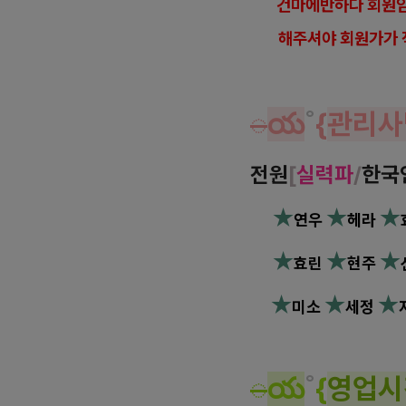
건
마에반하다 회원임
해
주셔야 회원가가 
◌
య
˚
{
관리사
전원
[
실력파
/
한국
★
★
★
연우
헤라
★
★
★
효린
현주
★
★
★
미소
세정
◌
య
˚
{
영업시