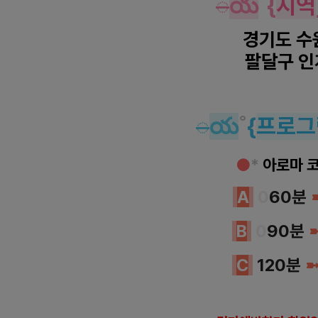
◌
య
˚
{
지역
경기도 
팔달구
인
수원 인계동 샤넬아로마 
◌
య
˚
{
프로그
●
*
아로마 
A
0
60분
B
0
90분
C
120분