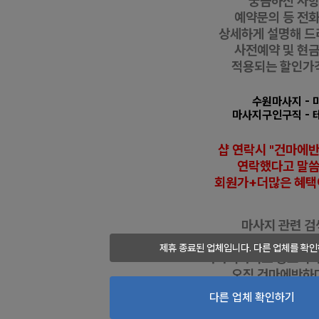
궁금하신 사
예약문의 등
전화
상세하게 설명해 드
사전예약 및 현
적용되는 할인가
수원마사지
-
마사지구인구직
- 
샵 연락시 "건마에
연락했다고
말
회원가+더많은 혜택
마사지 관련 검색
하루 방문자 1
제휴 종료된 업체입니다. 다른 업체를 확인
마사지사이트 광고디
오직 건마에반하
누릴 수 있는 
다른 업체 확인하기
건마/1인샵/스웨