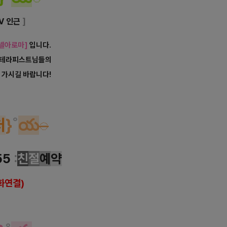
V 인근
]
넬아로마]
입니다.
인 테라피스트님들의
 가시길 바랍니다!
로마 마사지
처
}
˚
య
◌
55
:
친
절
예
약
화연결)