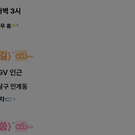
새벽 3시
 무 휴
❤
*
길
}
˚
య
◌
GV 인근
달구 인계동
 차
⊂
:
✦
씀
}
˚
య
◌