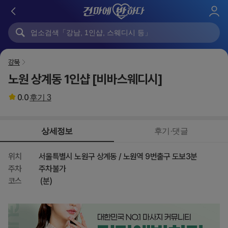
로
그
인
강북
노원 상계동 1인샵 [비바스웨디시]
0.0
후기
3
상세정보
후기·댓글
위치
서울특별시 노원구 상계동 / 노원역 9번출구 도보3분
주차
주차불가
코스
(분)