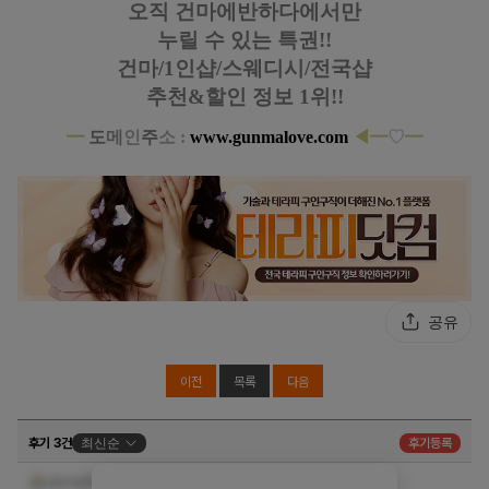
오직 건마에반하다에서만
누릴 수 있는 특권!!
건마/1인샵/스웨디시/전국샵
추천&할인 정보 1위!!
━
도
메
인
주
소 :
www.gunmalove.com
◀
━
♡
━
노원 상계동 1인샵 비바스웨디시 스웨디시 마사지
공유
이전
목록
다음
후기 3건
최신순
후기등록
ㅎㅎ ㅎㅇ
sikick90