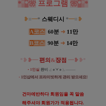
*
°
*
❀
프로그램
❀
*
°
*
❥
≡
━
*
스웨디시
*
━
≡
❥
A
코
스
60분
➜
11
만
B
코
스
90분
➜
14
만
°
❥
❥
━
편
의
&
장
점
━
❥
❥
°
•
1인실
완
비
◟
(
๑˙▾˙๑
)
◞
--------
.
.
.
•
1인샵에서 프라이빗하게 관리 받으세요!
건
마에반하다 회원임을 꼭 말씀
해
주셔야 회원가가 적용됩니다.