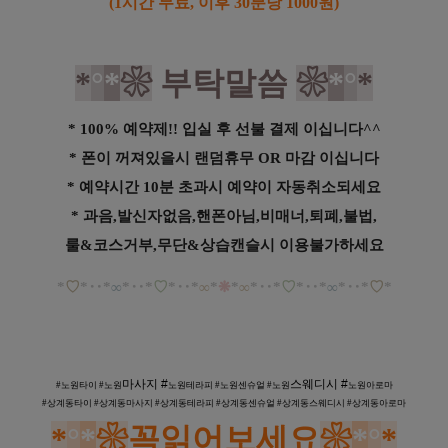
(1시간 무료, 이후 30분당 1000원)
*
°
*
❀
부탁말씀
❀
*
°
*
* 100% 예약제!! 입실 후 선불 결제 이십니다^^
* 폰이 꺼져있을시 랜덤휴무 OR 마감 이십니다
* 예약시간 10분 초과시 예약이 자동취소되세요
* 과음,발신자없음,핸폰아님,비매너,퇴폐,불법,
룰&코스거부,무단&상습캔슬시 이용불가하세요
*
♡
*
‥
*
∞
*
‥*
♡
*
‥
*
∞
*
❋
*
∞
*
‥*
♡
*
‥*
∞
*
‥
*
♡
*
노원 상계동 1인샵 비바스웨디시 스웨디시 마사지
마사지 #
스웨디시 #
#노원타이 #
노원
노원
테라피 #
노원
센
슈얼 #
노원
노원
아로마
#상계동
타이 #
상계
동
마사지 #
상계
동테라피 #
상계
동센
슈얼 #
상계
동스웨디시 #
상계
동아로마
*
°
*
❀
꼭읽어보세요
❀
*
°
*