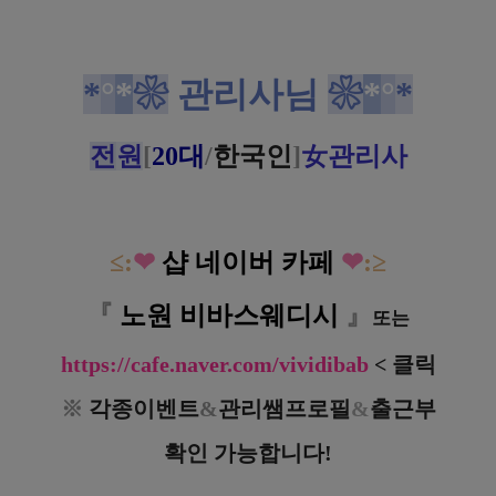
*
°
*
❀
관리사님
❀
*
°
*
전
원
[
20대
/
한국인
]
女관리사
≤:
❤
샵
네이버
카페
❤
:≥
『
노원 비바스웨디시
』
또는
https://cafe.naver.com/vividibab
< 클릭
※
각종이벤트
&
관리쌤프로필
&
출근부
확인 가능합니다!