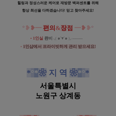
힐링과 정성스러운 케어로
재방문 백퍼센트를 위해
항상 최선을 다하겠습니다! 믿고 찾아주세요!
°
❥
❥
━
편
의
&
장
점
━
❥
❥
°
•
1인실
완
비
◟
(
๑˙▾˙๑
)
◞
--------
.
.
.
•
1인샵에서 프라이빗하게 관리 받으세요!
노원 상계동 1인샵 비바스웨디시 스웨디시 마사지
*
°
*
❀
지 역
❀
*
°
*
서울특별시
노원구 상계동
노원 상계동 1인샵 비바스웨디시 스웨디시 마사지