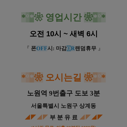
*
°
*
❀
영업시간
❀
*
°
*
오전 10시 ~ 새벽 6시
『
폰
OFF
시: 마감
O
R
랜덤휴무
』
*
°
*
❀
오시는길
❀
*
°
*
노원역 9번출구 도보 3분
서울특별시 노원구 상계동
◢◤
◢◤
부 분 유 료
◢◤
◢◤