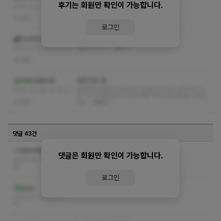
후기는 회원만 확인이 가능합니다.
ggggg
더보기
2023-02-03 21:18:16
없음
로그인
잘놀다가요~
다나카상ㅋㅋ
잘놀다갑니다
더보기
2023-01-27 00:43:04
없음
잘받고갑니당
마싸지감별사쥬
몇일전에 방문하고 왔습니당 일인실이라 편히 힐링하고 가
2022-10-06 20:16:10
요 ㅎㅎ 노원에있어서 집이가까워 자주드릴것같네요 추천드
없음
려요
더보기
댓글 43건
작성자와 관리자만 볼 수 있는 댓글입니다.
길음뉴타운
댓글은 회원만 확인이 가능합니다.
2023-08-14 00:49:
55
로그인
작성자와 관리자만 볼 수 있는 댓글입니다.
papu
2023-07-28 01:48:
56