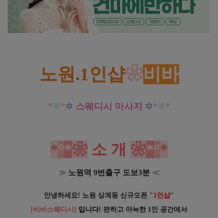
노원 상계동 1인샵 비바스웨디시 스웨디시 마사지 20대 관리사 부드러운 만나보세요!
노원.1인샵
❀
비바
*
❊
*
✡
스웨디시 마사지
✡
*
❊
*
*
°
*
❀
소 개
❀
*
°
*
≫
노원역 9번출구 도보3분
≪
안녕하세요! 노원 상계동 신규오픈 "
1인샵
"
[
비바스웨디시
]
입니다!
편하고 아늑한 1인 공간에서