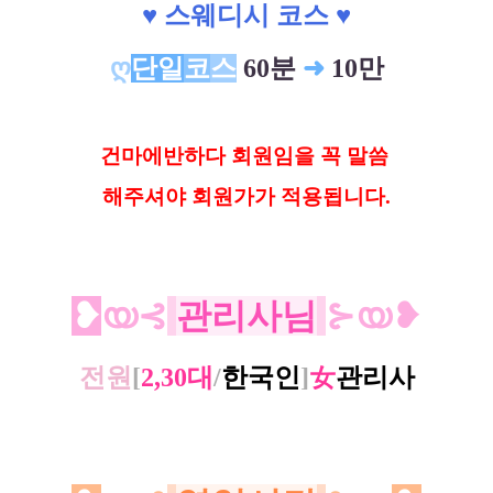
♥ 스웨디시 코스 ♥
ღ
단일
코
스
60분
➜
10만
건마에반하다 회원임을 꼭 말씀
해
주셔야 회원가가 적용됩니다.
❥
യ⊰
관리사님
⊱യ❥
전원
[
2,30대
/
한국인
]
女
관리사