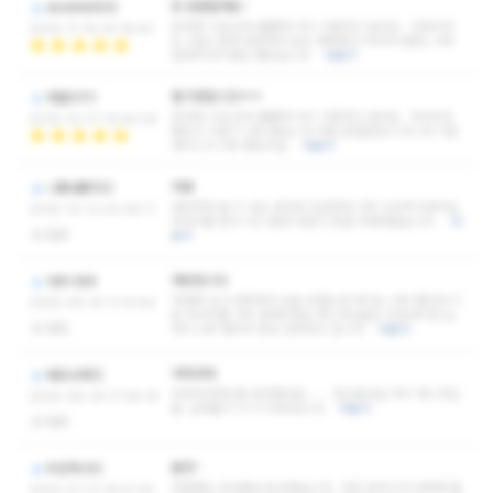
또 방문할게요~
ehdrb9900
응대와 시설 모두 훌륭해 다시 이용하고 싶어요 인테리어
2025-11-18 20:18:50
도 고급스럽게 깔끔해서 눈도 행복했고 마사지사분도 너무
잘해주셔서 몸도 좋았습니다
더보기
별 5점입니다ㅋㅋ
재떨리111
응대와 시설 모두 훌륭해 다시 이용하고 싶어요 마사지도
2025-10-27 19:56:29
좋았고 기본기 너무 좋습니다 대충 문질문질이 아니라 기본
베이스가 너무 좋았어요
더보기
따봉
니뽕내뽕100
편안하게 쉴 수 있는 공간과 친절한게 너무 인상적이었어요.
2025-10-12 00:08:11
마사지를 받고 나니 몸과 마음이 한결 가벼워졌습니다.
더
없음
보기
재방입니다
아우디89
저번에 오고 만족해서 오늘 또왔는데 여기는 너무 좋은게 기
2025-09-16 17:14:59
본 마사지를 너무 잘해주세요 매니저님들도 친절하지만 실
없음
력이 너무 좋아서 항상 만족하고 갑니다
더보기
어마어마
베르사체12
어마어마한곳을 발견했네요....... 장난없네요 여기 매니저님
2025-08-29 17:38:19
들. 실력들이 ㅎㅎㅎ대박입니다
더보기
없음
올만~
우린하나다
저번에도 다녀왔는데 또왔습니다. 여긴 분위기가 마음에 들
2025-07-31 16:01:35