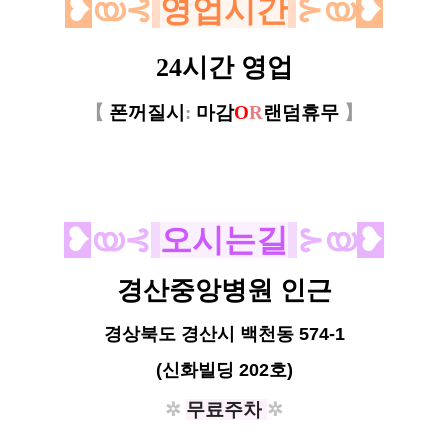
❥
യ⊰
영업시간
⊱യ
❥
24시간 영업
【
폰꺼질시
:
마감
O
R
랜덤휴무
】
❥
യ⊰
오시는길
⊱യ
❥
경산중앙병원 인근
경상북도 경산시 백천동 574-1
(신화빌딩 202호)
✲
무료주차
✲