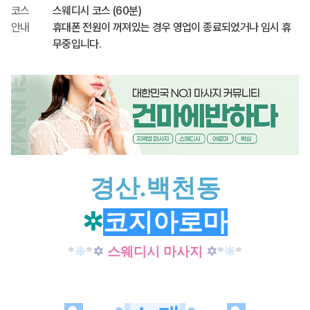
코스
스웨디시 코스 (60분)
안내
휴대폰 전원이 꺼져있는 경우 영업이 종료되었거나 임시 휴
무중입니다.
경산.백천동
✲
코지아로마
*
❊
*
✡
스웨디시 마사지
✡
*
❊
*