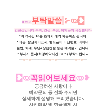
부탁말씀
⊱യ
❥
❥
യ⊰
건전샵입니다 수위, 컨셉, 복장, 퇴폐문의 사절합니다
* 예약시간 10분 초과시 예약 자동취소 됩니다.
* 과음, 발신자미표시, 핸드폰이 아닌번호, 비매너,
불법, 퇴폐, 무단&상습캔슬 등은 예약불가 입니다.
* 부재시 문자(희망예약시간+코스) 부탁드립니다
━
☆✧☆
━━━━━
☆✧☆
━━━━━
☆✧☆
━
❥
യ
꼭읽어보세요
യ❥
궁금하신 사항이나
예약문의 등
전화 주시면
상세하게 설명해 드리겠습니다.
사전예약 및 현금결제 시