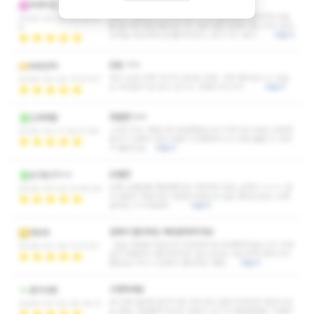
깔금하네요
부엉이집
내부가 깔끔하고 아늑한 분위기라 편안하게 머무르며 피로
2026-04-30 23:22:0
를 풀기에 정말 좋았습니다. 관리사분 실력이 좋으셔서 뭉친
9
근육을 세심하게 잘 풀어주셨고, 받고 나니 몸이 …
더보기
또옴 ㅋㅋ
kelly99
여긴 오면 진짜 가기가 싫어요 집에 너무 좋아요ㅠㅠ 오늘
2026-04-04 17:57:47
도 어김없이 잘 받고 갑니다 만세!!!!최고!!!! …
더보기
잠들뻔 ㅠㅠ
신세계칼
스웨디시는 처음이라 궁금했었는데 기대이상이네요 조용한
2026-03-11 16:37:39
분위기 속에서 관리사분이 진행해주시고 피로 풀을 수 있어
서 좋았어요
더보기
오랜만
오구오구ㅋㅋ
진짜 오랜만에 재방했어요! 여전하시네요 실력이 ㅎㅎㅎ 관
2026-03-02 21:45:50
리사분은 저번이랑 다른분이었는데 오늘 받았던 분도 진짜
잘하심 ㅠㅠ대만족! …
더보기
집에서 멀더라도 재방문하러구요!
데브우
오늘 첫방문이었는데 친절하게 잘 안내해주셨습니다. 무엇
2026-02-26 11:01:57
보다 청결하고 좋더라구요! 관리사님도 세심하게 해주서서
좋았습니다ㅎㅎ집에서 멀더라도 재방…
더보기
고생하세요
분식사랑
와 진짜 깔끔한 분위기에 가게 향이 들어가자마자 힐링이네
2026-02-05 05:18:21
요 정말 기분좋게 마사지 잘받고 갑니다 재방할께요 고생하