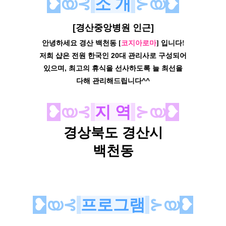
❥
യ⊰
소 개
⊱യ
❥
[경산중앙병원 인근]
안녕하세요 경산 백천동 [
코지아로마
] 입니다!
저희 샵은 전원 한국인 20대 관리사로 구성되어
있으며, 최고의 휴식을 선사하도록 늘 최선을
다해 관리해드립니다^^
❥
യ⊰
지 역
⊱യ
❥
경상북도 경산시
백천동
❥
യ⊰
프로그램
⊱യ
❥