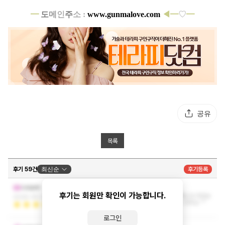
━
도
메
인
주
소 :
www.gunmalove.com
◀━
♡
━
공유
목록
후기 59건
최신순
후기등록
재방문요
casper
후기는 회원만 확인이 가능합니다.
예전에 한번 오고 그때 너무 좋아서 오늘 재방했는데 저번보
2026-05-21 20:58:19
다 실력이 더 업그레이드 됬네요 ㅋㅋㅋ 오늘도 만족요 ^^
더보기
로그인