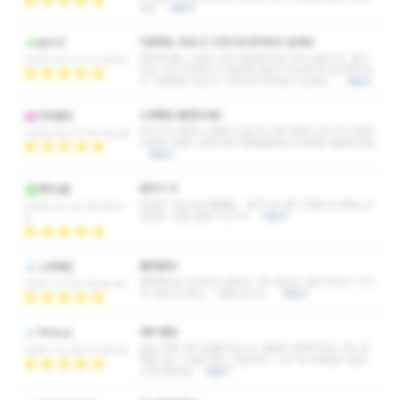
세요
더보기
다음에는 조금 긴 시간으로 받아보고 싶네요.
문수가
한눈에 봐도 시설이 너무 깔끔하게 잘 되어 있습니다. 관리
2026-02-01 21:42:55
사님 너무 친절하시고 편안한 힐링이 되도록 잘 관리해주셨
고, 다음에는 조금 긴 시간으로 받아보고 싶네요…
더보기
소개해도 될정도네요
아아훈밍
회사 지인 통해 소개받고 갔는데 너무 잘받고 갑니다 이정도
2026-02-01 19:36:24
시설에 이정도 실력이면 다른분들한테 소개해도 될정도네요
더보기
분위기 굿
벤츠s클
응대와 시설 모두 훌륭함. 분위기도 좋고 정말 최고예요 또
2026-01-20 18:06:4
갈게요. 오늘 잘받고 갑니다
더보기
9
룰루랄라~
스웨헤븐
행복했어요 마사지도 잘하고, 매니저님도 완전 착하고. 거기
2025-12-24 16:54:38
다 이쁘시기까지.... 따봉 입니다
더보기
대박 좋음
박가스d
오늘 진짜 너무 잘 풀고갑니다. 꼼꼼히 잘해주셔서 너무 만
2025-12-09 21:59:04
족합니당. 시설도 좋고, 친절하고, 그냥 1도 부족함이 없던
시간이었어요
더보기