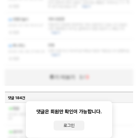
어서 편하게 계속 있을수 있었네요 쌤들도 귀여우심 ㅎㅎ 자
없음
주 받으러오겠습니다.
더보기
계속 방문중
멋쟁이놀이
맛들려서 한달에 한번씩은 계속 방문하고 있습니다 오늘도
2025-07-04 15:51:27
너무 행복했고 여기는 올때마다 정말 정성이 느껴집니다
없음
더보기
최에
투니버스
진짜 인생 최고 마사지샵이에요이런곳 처음입니다 반했어요
2025-06-28 21:48:24
더보기
없음
후기 더보기
1
/
3
댓글 184건
ㅅㅇ ㅁㅁㄹ 쪽지부탁드립니다
황귤
댓글은 회원만 확인이 가능합니다.
2026-08-09 23:41:
25
로그인
작성자와 관리자만 볼 수 있는 댓글입니다.
호이야
2026-08-06 09:5