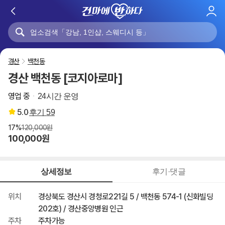
로
그
인
경산
백천동
경산 백천동 [코지아로마]
영업 중
24시간 운영
5.0
후기
59
17%
120,000원
100,000원
상세정보
후기·댓글
위치
경상북도 경산시 경청로221길 5 / 백천동 574-1 (신화빌딩
202호) / 경산중앙병원 인근
주차
주차가능