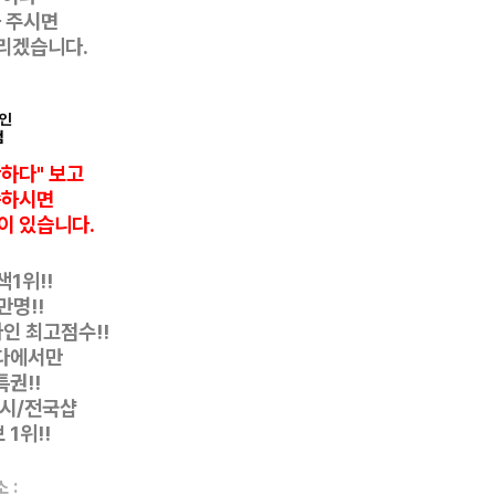
 주시면
리겠습니다.
인
컴
반하다" 보고
씀하시면
이 있습니다.
1위!!
만명!!
자인
최고점수!!
다에서만
특권!!
디시/전국샵
1위!!
소 :