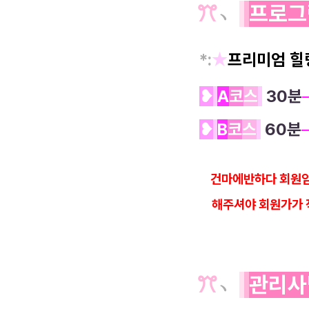
ꔫ
﹆
프로그
*
:
★
프리미엄 힐
❥
A
코
스
30분
❥
B
코
스
60분
건마에반하다 회원임
해
주셔야 회원가가 
ꔫ
﹆
관리사