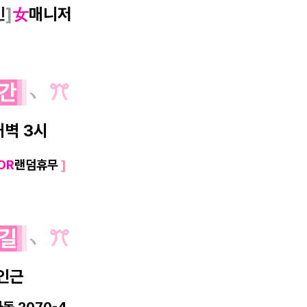
인
]
女
매니저
간
﹆
ꔫ
새벽 3시
OR
랜덤휴무
]
길
﹆
ꔫ
인근
동 2070-4