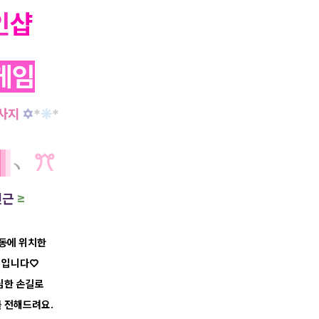
인
샵
게임
🎀
사지
✡
*
❊
*
개
﹆
ꔫ
인근
≥
동에 위치한
] 입니다♡
심한 손길로
를 전해드려요.