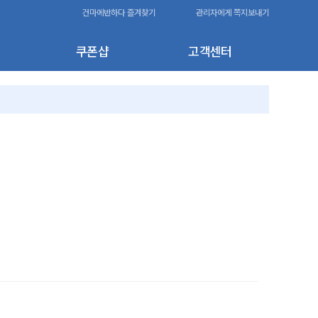
건마에반하다 즐겨찾기
관리자에게 쪽지보내기
쿠폰샵
고객센터
120,000원
-20,000원