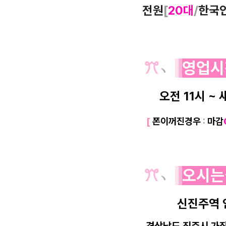
전원
[
20대
/
한국
ꔫ
﹆
영업시
오전 11시 ~ 
[
폰이꺼진경우
:
마감
ꔫ
﹆
오시는
신진주역 
경상남도 진주시 가좌