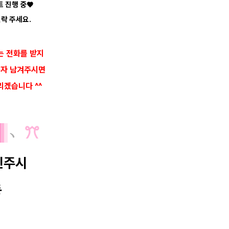
트 진행 중♥
락 주세요.
는 전화를 받지
문자 남겨주시면
리겠습니다 ^^
역
﹆
ꔫ
진주시
동