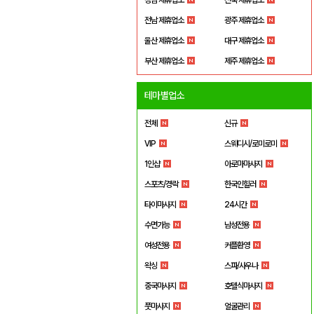
전남 제휴업소
광주 제휴업소
울산 제휴업소
대구 제휴업소
부산 제휴업소
제주 제휴업소
테마별업소
전체
신규
VIP
스웨디시/로미로미
1인샵
아로마마사지
스포츠/경락
한국인힐러
타이마사지
24시간
수면가능
남성전용
여성전용
커플환영
왁싱
스파/사우나
중국마사지
호텔식마사지
풋마사지
얼굴관리