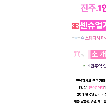
진주.
1
🎀
센슈얼
*
❊
*
✡
스웨디시 마
ꔫ
﹆
소 
≤
신진주역 
안녕하세요 진주 가좌
1인샵
[
센슈얼게임
20대 한국인만의 세
매콤 달콤한 슈얼 케어