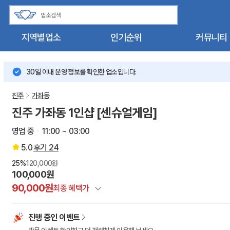
지역별업소
인기순위
커뮤니티
30일 이내 운영 정보를 확인한 업소입니다.
진주
가좌동
진주 가좌동 1인샵 [센슈얼게임]
영업 중
11:00 ~ 03:00
5.0
후기
24
25%
120,000원
100,000원
90,000원
최종 혜택가
정상가
진행 중인 이벤트
건마에반하다 특별할인