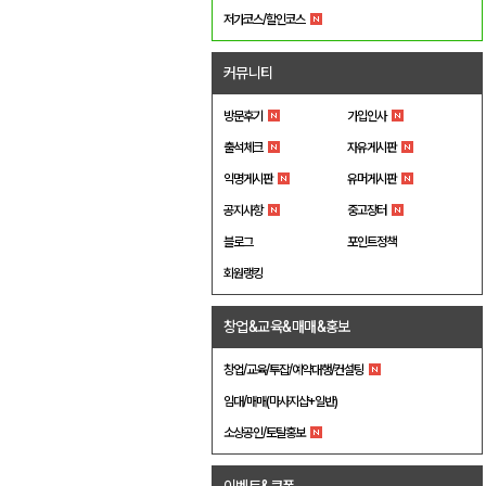
저가코스/할인코스
커뮤니티
방문후기
가입인사
출석체크
자유게시판
익명게시판
유머게시판
공지사항
중고장터
블로그
포인트정책
회원랭킹
창업&교육&매매&홍보
창업/교육/투잡/예약대행/컨설팅
임대/매매(마사지샵+일반)
소상공인/토탈홍보