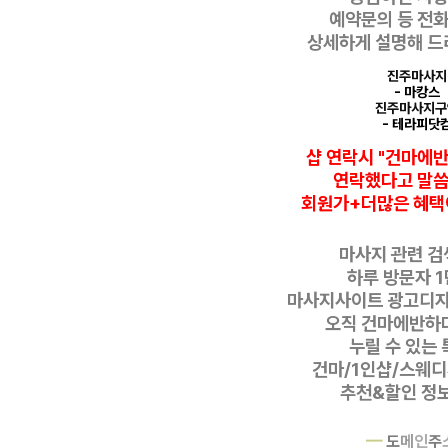
예약문의 등
전화
상세하게 설명해 드
진주마사지
- 마캉스
진주마사지구
- 테라피닷
샵 연락시 "건마에
연락했다고
말
회원가+더많은 혜택
마사지 관련 검색
하루 방문자 1
마사지사이트 광고디
오직 건마에반하
누릴 수 있는 
건마/1인샵/스웨
추천&할인 정보 
━
도
메
인
주