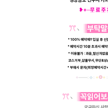
❥+
─
무
료
주
ꔫ
﹆
부탁말
* 100% 예약제!! 입실 후 
* 예약시간 10분 초과시 
* 이용불가 : 과음,발신자없
코스거부,샵룰무시,무단&상습
* 부재시 문자(희망예약시간
❂
✧
━
━━
━
::
❖
::
✧
✧
:
ꔫ
﹆
꼭읽어보
궁금하신 사