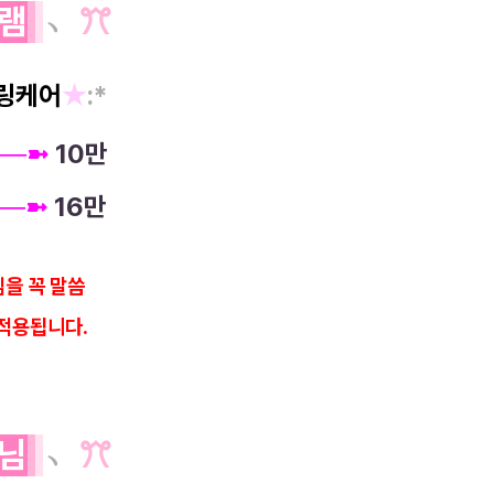
램
﹆
ꔫ
링케어
★
:*
──➼
10만
─
─
➼
16만
을 꼭 말씀
적용됩니다.
님
﹆
ꔫ