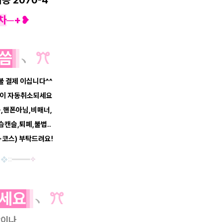
차
─
+❥
씀
﹆
ꔫ
선불 결제 이십니다^^
예약이 자동취소되세요
음,핸폰아님,비매너,
캔슬,퇴폐,불법..
+코스) 부탁드려요!
:
❖
::
━
━
━
━
✧
세요
﹆
ꔫ
항이나