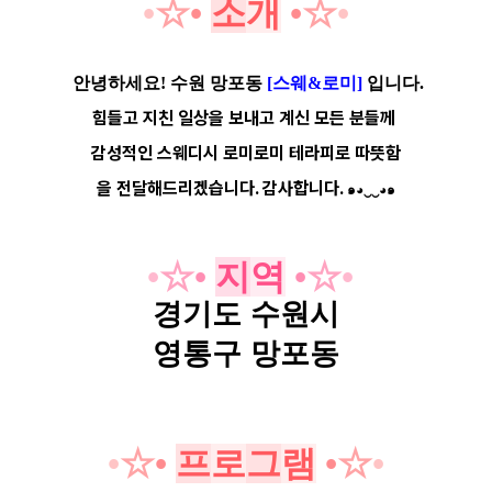
•
☆
•
소
개
•
☆
•
안녕하세요! 수원 망포동
[스웨&로미]
입니다.
힘들고 지친 일상을 보내고 계신 모든 분들께
감성적인 스웨디시 로미로미 테라피로 따뜻함
을 전달해드리겠습니다. 감사합니다.
๑◕‿‿◕๑
•
☆
•
지
역
•
☆
•
경기도 수원시
영통구 망포동
•
☆
•
프
로
그
램
•
☆
•