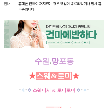
안내
휴대폰 전원이 꺼져있는 경우 영업이 종료되었거나 임시 휴
무중입니다.
수
원
.
망
포동
★
스웨&로미
★
*
❊
*
✡
스웨디시 & 로미로미
✡
*
❊
*