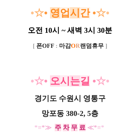
•
☆
•
영
업
시
간
•
☆
•
오전 10시 ~ 새벽 3시 30분
[
폰OFF
:
마감
O
R
랜덤휴무
]
•
☆
•
오
시
는
길
•
☆
•
경기도 수원시 영통구
망포동 380-2, 5층
*
≡*≫
주
차
무
료
≪*≡
*