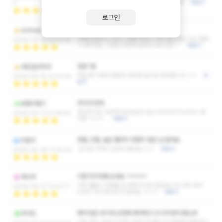
네 ㅋㅋ 사바사겠지만 개인기준 평타이상 확실함
더보기
4
로그인
재방후기
schloss
1번째 운좋았나 싶어 2번째 와보니 다른 쌤인데도 쏘쏘 했음
2026-04-19 23:12:18
ㅋ 생각하는 그런건 역량껏 알아서 하시고요 ^^
더보기
망포 1등
여친업고뛰어
여길 왜 이제야 왔을까 후회뿐 앞으로 정착합니다 ㅎㅎ
더
2026-04-15 22:31:08
보기
러시아 만세
응애기애기
개인적으로 다국적인데 동남아 말고 러시아가 최고라고 생
2026-04-11 23:28:42
각함 ㅋㅋㅋ
더보기
청결, 친절, 높은 퀄리티 장점이 많은 샵 같아요
히토미
집이랑 가까이 있어서 좋네요 ㅎㅎ
더보기
2026-04-08 11:05:20
이젠 취미처럼 오네요 ㅋㅋㅋㅋ
제시카
이쁜 쌤들이 대화를 잘 맞춰 주셔서 힐링됩니다 아주 와서
2026-04-07 22:41:17
누군지 아시겠지만 또 올게요 ㅋㅋㅋ
더보기
예약 많은 곳이라 오전에 예약하고 드디어 받아 봤는데
쿠구친