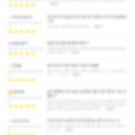
리뷰 많은 이유가 있네요 추천 감사합니다 대만족이였어요!!
2026-04-04 21:03:12
더보기
다니던 곳이 있었는데 친구랑 여기 한번 오고 여기로 옮겼습
SHAHRUKH
니다
2026-03-31 04:24:0
친절하고 깨끗해서 너무 좋네요
더보기
9
일번으로 눈에 들어와서 예약 ㅋ
복숭아향기
오랜만에 몸좀 풀까하고 주변샵 찾았는데 일번으로 눈에 들
2026-03-01 16:06:25
어와서 애약 ㅋ
더보기
관리사님이 진짜 착하고 이쁘고 친절함
힌빙울
관리사님이 진짜 착하고 이쁘고 친절함 ㅎㅎㅎ 스킬도 좋으
2026-02-26 20:04:5
시고...... ㅎㅎㅎ
더보기
0
워낙 잘해주니까 나오는 순간까지 좋고 자꾸 생각이 나는거
자두루요
같음 ㅎ
2026-02-23 18:04:0
마사지 받으면 지금까지는 고 받는시간 딱 고때만 기분이 좀
9
좋고 그랬는데 여기는 마사지도 잘하지만 손님대접도 워낙
잘해주니까 나오는 순간까지 좋고 자꾸…
더보기
마사지 받고 나오면서 돈 안아깝다는 생각 드는 샵 ㅎㅎ
achCloud
마사지 받고 나오면서 돈 안아깝다는 생각 드는 탑 3안에 드
2026-02-20 16:02:0
는 샵 ㅎㅎ
더보기
5