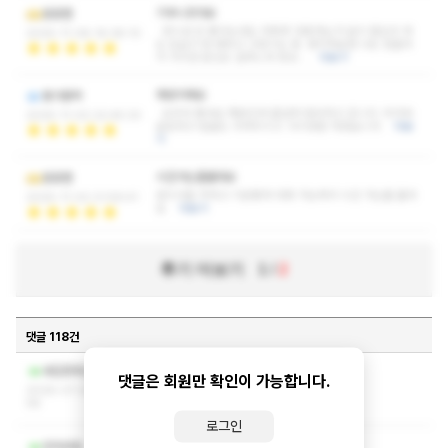
기부니조아요
포포맨
컨디션 안 좋다는데도 허투루 대충하는거 없이 열심히 하
2025-11-08 16:38:10
는 모습이 참 예쁘고 고맙기도 함. 생각하보면 나도 힘들어
서 가지만 본인도 일하느라 항상…
더보기
재방이에요
동거동락
오우야 좋네요 재방인데 즐겁게 힐링하고 갑니다. 아가씨
2025-11-02 22:45:33
슬림하고 얼굴도 귀여우시고. 다시방문 하겠습니다
더보
기
시간가는줄몰라요
포포맨
관리사들 착하고 기분좋게 대화 가능해서 시간 가는줄 몰라
2025-11-02 21:59:41
요
더보기
후기 더보기
1
/
2
댓글 118건
작성자와 관리자만 볼 수 있는 댓글입니다.
새집증후군
댓글은 회원만 확인이 가능합니다.
2026-07-26 16:26:
58
로그인
작성자와 관리자만 볼 수 있는 댓글입니다.
건마큐떱