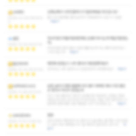
선생님께서 너무친절하시구 힐링제대로 하고갑니당~
VARRO
몸이 무거운채로 들어갔다가 가벼워져서 나감ㅋㅋ 굳굳
2026-01-09 08:52:5
더보기
3
마사지받으러들어갈때만해도 온몸이쑤시는게 죽을것같았는
셀윈
데..
2025-12-23 23:01:12
마사지받으면서 몸의 피로가풀리는게 다느껴지더라구요ㅜ
ㅠ최고입니다
더보기
예전에 받았는디 너무 좋아서 재방문했어요!!!
털민웨이터
마사지도 너무 잘하시고 친절하셔서 너무좋아요!!
더보기
2025-12-10 00:47:43
요즘 날씨가 점점 쌀쌀해 져서 몸이 찌뿌등 해서 리뷰 좋은
HIPPARCHOS
곳 찾아서 마사지 받았는데
2025-11-29 23:11:01
역시 리뷰 좋은데 이유가 있네용 좀 아담하신 선생님 한테
받았는데 압도 압이지만 딱 뭉쳐있는 곳을 너무 잘아셔서 시
원하게 받았네용 다음 재방문 의사 100프로 입…
더보기
힐링
askldjfakls
관리사마다 캐릭터가 안 겹치고 누굴.봐도 즐거운 시간 보낼
2025-11-10 11:40:22
수 있어 마냥 행복합니다. 올 때마다 힐링하고 갑니다.
더
보기