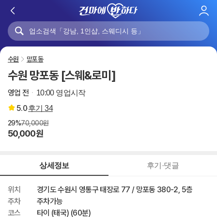
로
그
인
수원
망포동
수원 망포동 [스웨&로미]
영업 전
10:00 영업시작
5.0
후기
34
29%
70,000원
50,000원
상세정보
후기·댓글
위치
경기도 수원시 영통구 태장로 77 / 망포동 380-2, 5층
주차
주차가능
코스
타이 (태국) (60분)