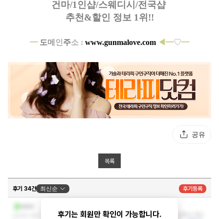
건마/1인샵/스웨디시/전국샵
추천&할인 정보 1위!!
━
도
메
인
주
소 :
www.gunmalove.com
◀━
♡
━
공유
목록
후기 34건
최신순
후기등록
오 괜찮은데
vzzz
후기는 회원만 확인이 가능합니다.
후기 알바라고 생각했는데 혹시나 하고 갔다가 꿀통샵 찾았
2026-04-23 22:39:0