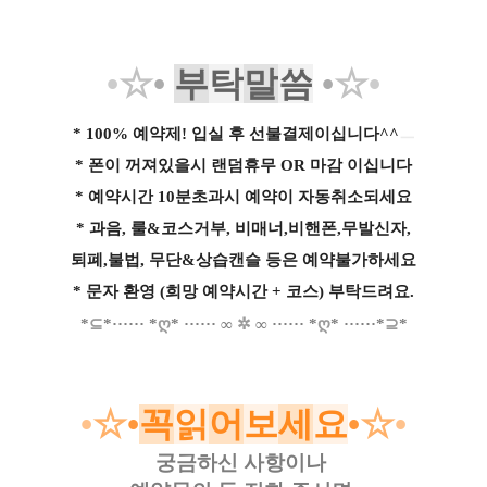
•
☆
•
부
탁
말
씀
•
☆
•
* 100% 예약제! 입실 후 선불결제이십니다^^
ㅡ
* 폰이 꺼져있을시 랜덤휴무 OR 마감 이십니다
* 예약시간 10분초과시 예약이 자동취소되세요
* 과음, 룰&코스거부, 비매너,비핸폰,무발신자,
퇴폐,불법, 무단&상습캔슬 등은 예약불가하세요
* 문자 환영 (희망 예약시간 + 코스) 부탁드려요.
*
⊆
*
·····
·
*
ღ
*
······
∞
✲
∞
······
*
ღ
*
······*
⊇
*
•
☆
•
꼭
읽
어
보
세
요
•
☆
•
궁금하신 사항이나