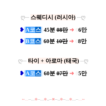
ღ
─
스웨디시 (러시아)
─
ღ
❥
A코
스
45분
08만
➜
0
6만
❥
B코
스
60분
10만
➜
0
8만
ღ
─
타이 + 아로마 (태국)
ღ
─
❥
A코
스
60분
07만
➜
0
5만
➵…
─…
✽
─…
✽
‥─
✖
─‥
✽
─…
✽
…─
…➵