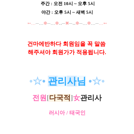
주간 : 오전 10시 ~ 오후 5시
야간 : 오후 5시 ~ 새벽 5시
➵…
─…
✽
─…
✽
‥─
✖
─‥
✽
─…
✽
…─
…➵
건마에반하다 회원임을 꼭 말씀
해
주셔야 회원가가 적용됩니다.
•
☆
•
관
리
사
님
•
☆
•
전원
[
다국적
]
女
관리사
러시아 / 태국인