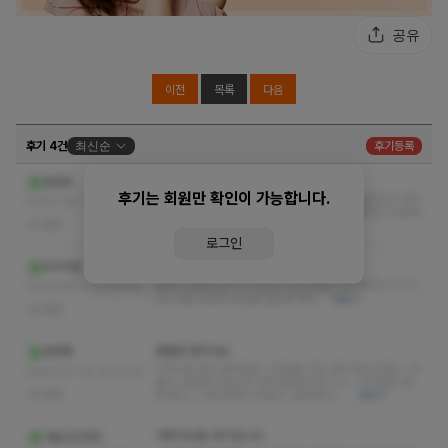
공유
이전
목록
다음
후기 4건
최신순
후기등록
잘놀고왔습니다.
호로랑
후기는 회원만 확인이 가능합니다.
옆가게 언냐가 추천해줘서 다녀왔네요 시설 깔끔하고 아주
2022-08-17 07:48:47
청결하게 잘되어있습니다. 관리사님 외모 훌륭하시고 몸매
없음
가 크.. 군침돋네요 …
더보기
로그인
사랑스러운 눈빛과 손길로 환상에 케어
우리의밤
몸좋고 잘생긴관리사 압조절 상당히좋음 응대력 최고 乃 사
2022-08-11 13:39:44
랑스러운 눈빛과 손길로 환상에 케어
더보기
없음
훈훈한 관리사님
후루록
너무너무 제가 좋아하는 스타일을 가진 관리사님이네요 비
2022-07-30 19:40:07
율이 너무좋고 웃는게 너무 좋더라구요 ㅠㅠ 압조절도 엄
없음
청 좋고 그 세심함과 디테일? 그런부분이…
더보기
어제 다녀온 후기입니다.
가늘고긴라인