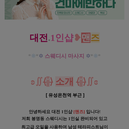
대전 봉명동 여성전용 1인샵 맨즈 스웨디시 마사지 화끈하게 마사지 받으러 가자
!
대전
.
1인샵
❥
맨
즈
*
❊
*
✡
스웨디시 마사지
✡
*
❊
*
ʚ
∬
⟨
ˇ
⟩
소개
⟨
ˇ
⟩
∬
ɞ
[ 유성온천역 부근 ]
안녕하세요 대전 1인샵
[맨즈
]
입니다!
저희 봉명동 스웨디시는 1인실 완비되어 있고
최고급 오일을 사용하여 남성 테라피스트님이