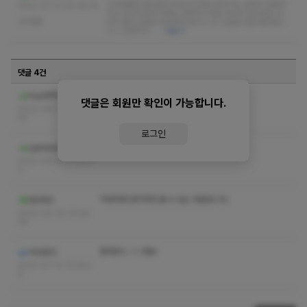
스타일좋은 훈남관리사님이시네요 분위기도 굉장히 잘끌어
2022-07-21 20:38:16
주고 심심치않게 대화도 잘해주시네요 마사지 압조절도 상
없음
당히 좋고 잘생긴사람한테 받으니 더 시원한기분이랄까요?
ㅎㅎ 전체적으…
더보기
댓글 4건
황제코스 ㅅㅇ 쪽지좀요
fsadfffffaaaa
댓글은 회원만 확인이 가능합니다.
2022-09-15 22:25:
54
로그인
황제코스 수위 쪽지좀요
sjehbdlwllol
2022-09-14 21:50:2
3
작성자와 관리자만 볼 수 있는 댓글입니다.
포르테2
2022-08-28 19:58:
46
황제코스 ㅅㅇ점요
외상없다
2022-07-14 13:29:5
6