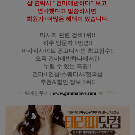
샵 연락시 "건마에반하다" 보고
연락했다고
말씀하시면
회원가+더많은 혜택이 있습니다
.
마사지 관련 검색1위!!
하루 방문자 1만명!!
마사지사이트 광고디자인
최고점수!!
오직 건마에반하다에서만
누릴 수 있는 특권!!
건마/1인샵/스웨디시/전국샵
추천&할인 정보 1위!!
━
도
메
인
주
소 :
www.gunmalove.com
◀
━
♡
━
대전 봉명동 여성전용 1인샵 맨즈 스웨디시 마사지