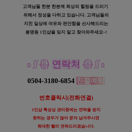
고객님들 한분 한분께 최상의 힐링을 드리기
위해서 정성을 다하고 있습니다. 고객님들의
지친 일상에 여유와 편안함을 선사해드리는
봉명동 1인샵을 잊지 말고 찾아와주세요~!
대전 봉명동 여성전용 1인샵 맨즈 스웨디시 마사지
ʚ
∬
⟨
ˇ
⟩
연락처
⟨
ˇ
⟩
∬
ɞ
0504-3180-6854
친
절
예
약
번호클릭시(전화연결)
1인샵 특성상 관리중에는 연락을
받지
못하는 경우가 많아 문자
남겨주시면
최대한 빨리 연락드리겠습니다.