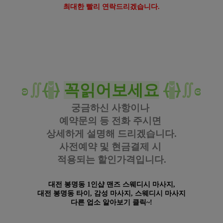
최대한 빨리 연락드리겠습니다.
https://www.gunmalove.com
건마에반하다 
공식 홈페이지
https://www.facebook.com/gunmalovekorea
 건마에반하다 페이스북
https://www.instagram.com/geonmaebanhada/
건마에반하다 
인스타그램
https://pf.kakao.com/_KWxmX
j
건마에반하다 
카카오 플러
스
#대전타이 #
대전
마사지 #
대전테
라피 #
대전
센
슈얼 #
대전
스웨디시 #
대전
아로마
#봉명동
타이 #
봉명동
마사지 #
봉명동
테라피 #
봉명동
센
슈얼 #
봉명동
스웨디시 #
봉명동
아로마
ʚ
∬
⟨
ˇ
⟩
꼭읽어보세요
⟨
ˇ
⟩
∬
ɞ
궁금하신 사항이나
예약문의 등
전화 주시면
상세하게 설명해 드리겠습니다.
사전예약 및 현금결제 시
적용되는 할인가격입니다.
대전 봉명동 1인샵 맨즈 스웨디시 마사지,
대전 봉명동 타이, 감성
마사지,
스웨디시 마사지
다른 업소 알아보기 클릭~!