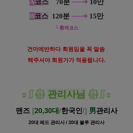
A
코
스
00
70분
─
─
➜
10만
B
코
스
0
120분
─
─
➜
15만
└ 황제코스
건
마에반하다 회원임을 꼭 말씀
해
주셔야 회원가가 적용됩니다.
ʚ
∬
⟨
ˇ
⟩
관리사님
⟨
ˇ
⟩
∬
ɞ
맨즈
[
20,30대
/
한국인
/
]
男
관리사
20대 레드 관리사 /
30대 블루 관리사