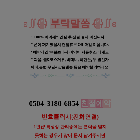
ʚ
∬
⟨
ˇ
⟩
부탁말씀
⟨
ˇ
⟩
∬
ɞ
* 100% 예약제!! 입실 후 선불 결제 이십니다^^
* 폰이 꺼져있을시 랜덤휴무 OR 마감 이십니다.
* 예약시간 10분초과시 예약이 자동취소 되세요.
* 과음, 룰&코스거부, 비매너, 비핸폰, 무 발신자
퇴폐,불법,무단&상습캔슬 등은 예약불가하세요.
*
❖
*
─
···
∽···
──
*
✲
*
──
···
∽···
─
*
❖
*
대전 봉명동 여성전용 1인샵 맨즈 스웨디시 마사지
0504-3180-6854
친
절
예
약
번호클릭시(전화연결)
1인샵 특성상 관리중에는 연락을
받지
못하는 경우가 많아 문자
남겨주시면