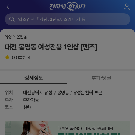
로
그
인
유성
온천동
대전 봉명동 여성전용 1인샵 [맨즈]
0.0
후기
4
상세정보
후기·댓글
위치
대전광역시 유성구 봉명동 / 유성온천역 부근
주차
주차가능
코스
(분)