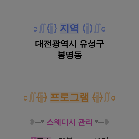
ʚ
∬
⟨
ˇ
⟩
지역
⟨
ˇ
⟩
∬
ɞ
대전광역시 유성구
봉명동
대전 봉명동 여성전용 1인샵 맨즈 스웨디시 마사지
ʚ
∬
⟨
ˇ
⟩
프로그램
⟨
ˇ
⟩
∬
ɞ
❥
┼
*
스웨디시 관리
*
┼
❥