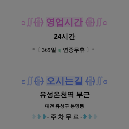
ʚ
∬
⟨
ˇ
⟩
영업시간
⟨
ˇ
⟩
∬
ɞ
24시간
*
〔
365일
ಇ
연중무휴
〕*
ʚ
∬
⟨
ˇ
⟩
오시는길
⟨
ˇ
⟩
∬
ɞ
유성온천역 부근
대전 유성구 봉명동
❥
❥
❥
-
주 차 무 료
-
❥
❥
❥