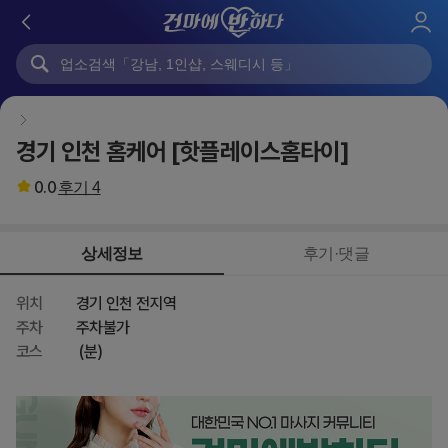
로
그
인
경기 인천 홈케어 [핫플레이스홈타이]
0.0
후기
4
상세정보
후기·댓글
위치
경기 인천 전지역
주차
주차불가
코스
(분)