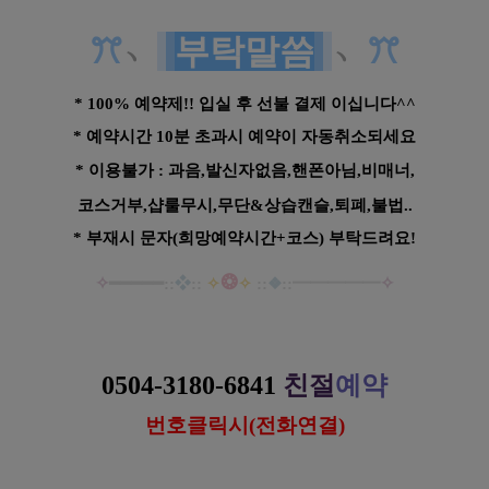
ꔫ
﹆
부탁말씀
﹆
ꔫ
*
100% 예약제!! 입실 후 선불 결제 이십니다^^
* 예약시간 10분 초과시 예약이 자동취소되세요
* 이용불가 : 과음,발신자없음,핸폰아님,비매너,
코스거부,샵룰무시,무단&상습캔슬,퇴폐,불법..
*
부재시 문자
(희망예약시간+코스) 부탁드려요!
❂
✧
━
━━
━
━
━
━━
━
━
✧
::
❖
::
✧
✧
::
❖
::
경기 인천 홈케어 핫플레이스 홈타이 스웨디시 아로마 마사지
0504-3180-6841
친절
예약
번호클릭시(전화연결)
https://www.gunmalove.com
건마에반하다 
공식 홈페이지
https://www.facebook.com/gunmalovekorea
 건마에반하다 페이스북
https://www.instagram.com/geonmaebanhada/
건마에반하다 
인스타그램