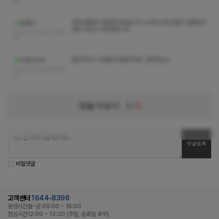
56
부천상동에서 불럿던사람입니다 나나씨가 참 친절히 잘해주셧
본좁이
어요 가끔 또 부르겟습니다
2022-09-08 03:58:
01
힐링마사지 기분좋게 잘받앗어요 번창하십쇼
코로나민씨
2022-09-08 03:55:
31
댓글 더보기
1
/
4
비밀댓글
고객센터
1644-8396
운영시간
월~금 09:00 ~ 18:00
점심시간
12:00 ~ 13:30 (주말, 공휴일 휴무)