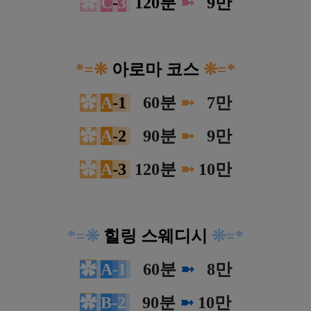
✿
C
-
3
120분
➼
0
9만
*
=
❊
아로마 코스
❊
=
*
✿
A
-
1
0
60분
➼
0
7만
✿
A
-
2
0
90분
➼
0
9만
✿
A
-
3
12
0분
➼
10만
*
=
❊
힐링 스웨디시
❊
=
*
✿
A
-
1
0
60분
➼
0
8만
✿
B
-
2
0
90분
➼
10만