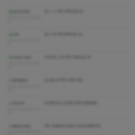
코스 ㅅㅇ 쪽지 부탁드립니다.
건드리지마3
2022-10-03 11:09:5
0
코스 수위 쪽지부탁드립니다
너럭
2022-09-16 11:13:5
3
VVIP코스 수위 쪽지 부탁드립니다
이리오니라아
2022-09-08 17:48:
50
코스별 수위 쪽지 부탁드려요
벌처럼날자
2022-09-08 04:13:
53
나비관리사님 감사합니다!또이용할게요
박승덕이
2022-09-08 04:12:
55
어우 귀여운관리사분이 마사지도잘하시네
멜로망스팬심
2022-09-08 04:10: