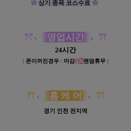
✿
상기 종목 코스수료
✿
ꔫ
﹆
영업시간
﹆
ꔫ
24시간
[
폰이꺼진경우
:
마감
O
R
랜덤휴무
]
ꔫ
﹆
홈 케 어
﹆
ꔫ
경기 인천 전지역