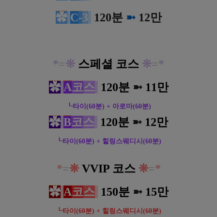
✿
C
-
3
12
0분
➼
12만
*
=
❊
스페셜 코스
❊
=
*
✿
A
코
스
12
0분
➼
11만
┖타이(60분) + 아로마(60분)
✿
B
코
스
12
0분
➼
12만
┖타이(60분) + 힐링스웨디시(60분)
*
=
❊
VVIP 코스
❊
=
*
✿
A
코
스
1
50분
➼
15만
┖타이(60분) + 힐링스웨디시(60분)