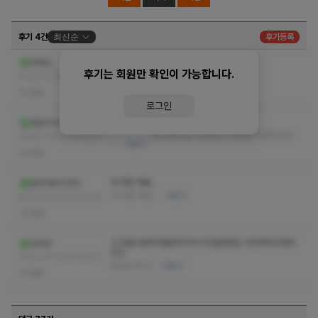
후기 4건
최신순
후기등록
홈타이맛집 인정해요
부천손
후기는 회원만 확인이 가능합니다.
홈타이맛집 인정해요
더보기
2022-07-28 22:56:51
없음
로그인
좋구만 뭘
로온리나잇
좋구만요 뭘 전 괜찮게 기분좋게 잘받앗어요
2022-07-24 22:45:01
…
더보기
없음
와 정말 개꿀..
달마야회사가자
와 정말 개꿀..
더보기
2022-07-24 02:51:34
없음
크 정말시원하게잘받앗구여 지인들한테도 추천하려고해여
보즈완
최고
2022-07-13 00:59:17
정말최고최고
더보기
없음