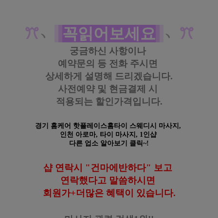
https://pf.kakao.com/_KWxmX
j
건마에반하다 
카카오 플러
스
#경기타이 #
경기
마사지 #
경기
테라피 #
경기
슈얼 #
경기
스웨디시 #
경기
아로마
ꔫ
﹆
꼭읽어보세요
﹆
ꔫ
궁금하신 사항이나
예약문의 등
전화 주시면
상세하게 설명해 드리겠습니다.
사전예약 및 현금결제 시
적용되는 할인가격입니다.
경기 홈케어 핫플레이스홈타이 스웨디시 마사지,
인천
아로마, 타이 마사지,
1인샵
다른 업소 알아보기 클릭~!
샵 연락시 "건마에반하다" 보고
연락했다고
말씀하시면
회원가+더많은 혜택이 있습니다
.