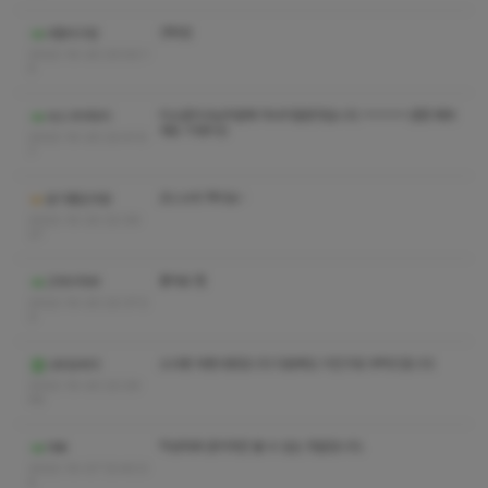
굿타임
4황비끄맘
2022-10-20 23:02:1
5
미소관리사님덕분에 마사지잘받앗습니다 ㅋㅋㅋㅋ 엄청 예쁘
사스가이타치
세요 기대이상
2022-10-20 22:41:5
7
코스수위 쪽지요~
공기좋은의왕
2022-10-20 22:39:
27
좋아요 찜
고자이마쑤
2022-10-20 22:37:2
0
소사동 부른사람입니다 다음에도 이친구로 부탁드립니다
나우유씨미
2022-10-20 22:29:
46
작성자와 관리자만 볼 수 있는 댓글입니다.
아육
2022-10-07 12:40:0
5