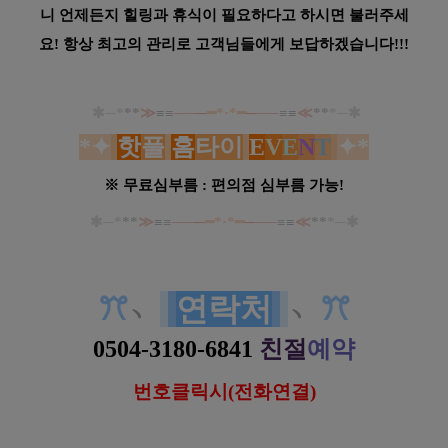
니 언제든지 힐링과 휴식이 필요하다고 하시면 불러주세
요! 항상 최고의 관리로 고객님들에게 보답하겠습니다!!!
✱─
*
**
≫
≡
≡
──
─
━*·*━
─
──
≡
≡
≪
**
*
─✱
*
✦
핫
플
홈
타이
E
V
E
N
T
✦
*
※ 무료심부름 : 편의점 심부름 가능!
✱─
*
**
≫
≡
≡
──
─
━*·*━
─
──
≡
≡
≪
**
*
─✱
경기 인천 홈케어 핫플레이스 홈타이 스웨디시 아로마 마사지
ꔫ
﹆
연락처
﹆
ꔫ
0504-3180-6841
친절
예약
번호클릭시(전화연결)