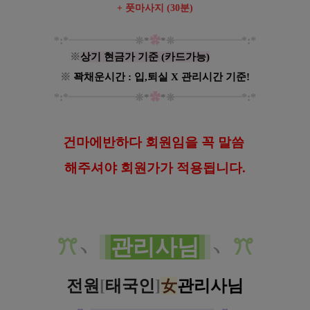
+ 풋마사지 (30분)
*:*
━
━
━
━
━
━
✿
━
━━
━━
━
*:*
❊
*
*
❊
※
상기 현금가 기준 (카드가능)
---------
※
꽉채운시간 : 입,퇴실 X 관리시간 기준!
*:*
━
━
━
━
━
━
✿
━
━━
━━
━
*:*
❊
*
*
❊
건
마에반하다 회원임을 꼭 말씀
해
주셔야 회원가가 적용됩니다.
ꔫ
﹆
관리사님
﹆
ꔫ
전원
[
태국인
]
女
관리사님