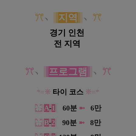
ꔫ
﹆
지역
﹆
ꔫ
경기 인천
전 지역
경기 인천 홈케어 핫플레이스 홈타이 스웨디시 아로마 마사지
ꔫ
﹆
프
로
그
램
﹆
ꔫ
*
=
❊
타이 코스
❊
=
*
✿
A
-
1
0
60분
➼
0
6만
✿
B
-
2
0
90분
➼
0
8만