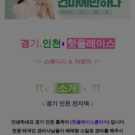
경기 인천 홈케어 핫플레이스 홈타이
스웨디시 아로마 마사지 집에서도 편하게 관리 받아보세요!
경
기
.
인천
◐
핫플레이스
*
❊
스웨디시 & 아로마
❊
*
ꔫ
﹆
소개
﹆
ꔫ
≤
경기 인천 전지역
≥
안녕하세요 경기 인천 홈케어
[
핫플레이스홈타이
] 입니다
전원
태국인
관리사님들이 베테랑 스킬로 관리를 해주시