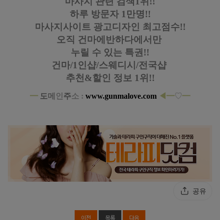
마사지 관련 검색1위!!
하루 방문자 1만명!!
마사지사이트 광고디자인
최고점수!!
오직 건마에반하다에서만
누릴 수 있는 특권!!
건마/1인샵/스웨디시/전국샵
추천&할인 정보 1위!!
━
도
메
인
주
소 :
www.gunmalove.com
◀
━
♡
━
경기 인천 홈케어 핫플레이스 홈타이 스웨디시 아로마 마사지
공유
이전
목록
다음