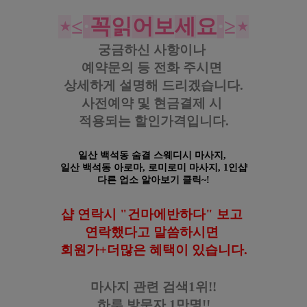
#백석
동
타이 #
백석
동
마사지 #
백석
동
테라피 #
백석
동
센
슈얼 #
백석
동
스웨디시 #
백석
동
아로마
⋆
≤
·
꼭
읽
어
보
세
요
·
≥
⋆
궁금하신 사항이나
예약문의 등
전화 주시면
상세하게 설명해 드리겠습니다.
사전예약 및 현금결제 시
적용되는 할인가격입니다.
일산 백석동 숨결 스웨디시 마사지,
일산 백석동 아로마, 로미로미
마사지, 1인샵
다른 업소 알아보기 클릭~!
샵 연락시 "건마에반하다" 보고
연락했다고
말씀하시면
회원가+더많은 혜택이 있습니다
.
마사지 관련 검색1위!!
하루 방문자 1만명!!