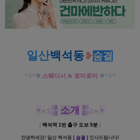
일산 백석동 숨결
스웨디시 로미로미 마사지 개운하게 관리 받고 가세요~!
일산
백석동
❥
숨결
*
❊
*
✡
스웨디시 & 로미로미
✡
*
❊
*
⋆
«
≤
·
·
소
개
·
·
≥
»
⋆
[
백석역 1번 출구 도보 5분
]
안녕하세요! 일산 백석동
[
숨결
]
인사드립니다!