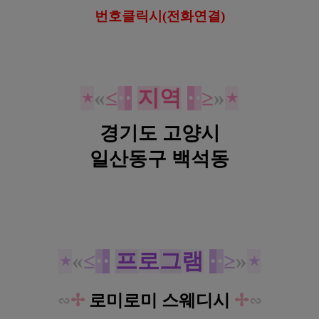
번호클릭시(전화연결)
⋆
«
≤
·
·
지
역
·
·
≥
»
⋆
경기도 고양시
일산동구 백석동
일산 백석동 숨결
스웨디시 로미로미 마사지
⋆
«
≤
·
·
프
로
그
램
·
·
≥
»
⋆
∽
✢
로미로미 스웨디시
✢
∽