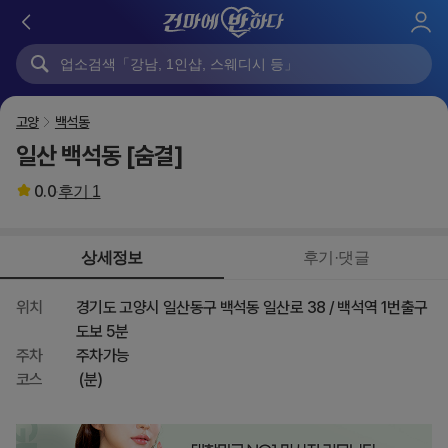
로
그
인
고양
백석동
일산 백석동 [숨결]
0.0
후기
1
상세정보
후기·댓글
위치
경기도 고양시 일산동구 백석동 일산로 38 / 백석역 1번출구
도보 5분
주차
주차가능
코스
(분)