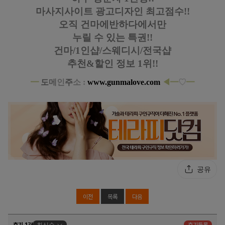
마사지사이트 광고디자인
최고점수!!
오직 건마에반하다에서만
누릴 수 있는 특권!!
건마/1인샵/스웨디시/전국샵
추천&할인 정보 1위!!
━
도
메
인
주
소 :
www.gunmalove.com
◀
━
♡
━
일산 백석동 숨결
스웨디시 로미로미 마사지
공유
이전
목록
다음