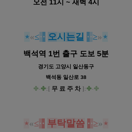
오전 11시 ~ 새벽 4시
⋆
«
≤
·
·
오
시
는
길
·
·
≥
»
⋆
백석역 1번 출구 도보 5분
경기도 고양시 일산동구
백석동 일산로 38
✤
-
✤
:
[
무 료 주 차
]
:
✤
-
✤
부
탁
말
씀
⋆
«
≤
·
·
·
·
≥
»
⋆