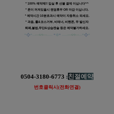
* 100% 예약제!! 입실 후 선불 결제 이십니다^^
* 폰이 꺼져있을시 랜덤휴무 OR 마감 이십니다.
* 예약시간 10분초과시 예약이 자동취소 되세요.
* 과음, 룰&코스거부, 비매너, 비핸폰, 무 발신자
퇴폐,불법,무단&상습캔슬 등은 예약불가하세요.
*
❖
*
─
···
∽···
──
*
✲
*
──
···
∽···
─
*
❖
*
일산 백석동 숨결
스웨디시 로미로미 마사지
0504-3180-6773
:
친
절
예
약
번호클릭시(전화연결)
https://www.gunmalove.com
건마에반하다 
공식 홈페이지
https://www.facebook.com/gunmalovekorea
 건마에반하다 페이스북
https://www.instagram.com/geonmaebanhada/
건마에반하다 
인스타그램
https://pf.kakao.com/_KWxmX
j
건마에반하다 
카카오 플러
스
#일산타이 #일산
마사지 #
일산
테라피 #
일산
센
슈얼 #일산
스웨디시 #
일산
아로마