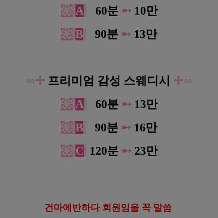
❀
A
0
60분
➸
10만
❀
B
0
90분
➸
13만
∽
✢
프리미엄 감성 스웨디시
✢
∽
❀
A
0
60분
➸
13만
❀
B
0
90분
➸
16만
❀
C
120분
➸
23만
건
마에반하다 회원임을 꼭 말씀