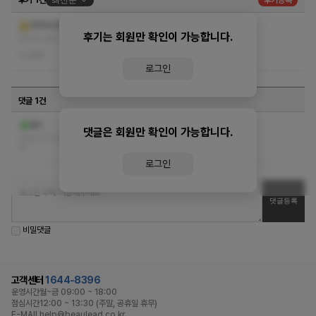
후기 1건
최신순
후기등록
120분추천~!!
큐피트의화살
후기는 회원만 확인이 가능합니다.
푹쉬다옵니다. ㅎㅎ 지난금요일
더보기
2022-06-22 10:58:16
없음
로그인
댓글 1건
작성자와 관리자만 볼 수 있는 댓글입니다.
쉴드
댓글은 회원만 확인이 가능합니다.
2022-07-04 09:58:
12
로그인
비밀댓글
고객센터
1644-8396
운영시간
월~금 09:00 ~ 18:00
점심시간
12:00 ~ 13:30 (주말, 공휴일 휴무)
E-MAIL
help@beaulead.co.kr