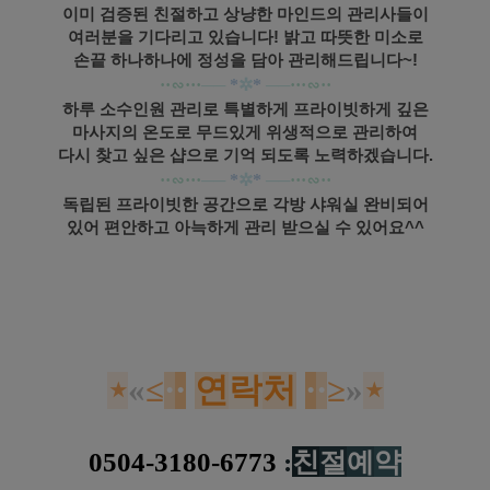
이미 검증된 친절하고 상냥한 마인드의 관리사들이
여러분을 기다리고 있습니다! 밝고 따뜻한 미소로
손끝 하나하나에 정성을 담아 관리해드립니다~!
··
∽···
──
*
✲
*
──
···
∽··
하루 소수인원 관리로 특별하게 프라이빗하게 깊은
마사지의 온도로 무드있게 위생적으로 관리하여
다시 찾고 싶은 샵으로 기억 되도록 노력하겠습니다.
··
∽···
──
*
✲
*
──
···
∽··
독립된 프라이빗한 공간으로 각방 샤워실 완비되어
있어 편안하고 아늑하게 관리 받으실 수 있어요^^
일산 백석동 숨결
스웨디시 로미로미 마사지
⋆
«
≤
·
·
연
락
처
·
·
≥
»
⋆
0504-3180-6773
:
친
절
예
약