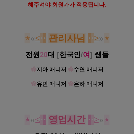
해
주셔야 회원가가 적용됩니다.
⋆
«
≤
·
·
관
리
사
님
·
·
≥
»
⋆
전원
20
대
[
한국인
/
여
]
쌤들
✿
지아 매니저
✿
수연 매니저
✿
유빈 매니저
✿
은하 매니저
⋆
«
≤
·
·
영
업
시
간
·
·
≥
»
⋆