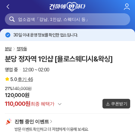
로
그
인
30일 이내 운영 정보를 확인한 업소입니다.
분당
정자동
분당 정자역 1인샵 [욜로스웨디시&왁싱]
영업 중
12:00 ~ 02:00
5.0
후기
46
21%
140,000원
120,000원
110,000원
최종 혜택가
쿠폰받기
정상가
140,000원
진행 중인 이벤트
건마에반하다 특별할인
-20,000원
방문 이벤트 확인하고 더 저렴하게 이용해 보세요.
이벤트 할인
-10,000원