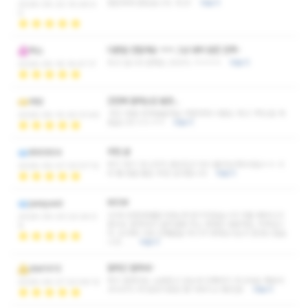
편안하게 받았습니다. 최고!
더보기
2026-05-22 10:29:0
0
다른말 안할게요 ㅋㅋ 그냥 대박 완즌 만족~
엑소
최고 입니다 만족도 200% ㅋㅋㅋㅋ
더보기
2026-05-16 14:47:17
간만에 잘하는집 발견…
여섯
여긴 정말 킵해놓을게요 꾸준하게 이용도 하고 1픽으로 하
2026-05-10 20:31:40
겠습니다 ㅎㅎㅋㅋ
더보기
추천 굳
890904
여기 저기 다니다가 내상입고 다시 돌아오게되네요ㅎㅎ 시
2026-05-07 23:07:12
아 쌤 정말 좋은 추천 감사합니다
더보기
WOW
jaequwd
20대 초중반샘들이라는게 믿기지않습니다 다들 예쁘시고
2026-05-03 22:24:0
관리도 잘하셔서 일주일에 최소 한번은 방문하는 가게입니
9
다. 도대체 이런 인재들을 어디서 데려오시는지 존경스럽습
니다. …
더보기
잘하긴 잘하네~
dlel1413
여기 잘한다는 소문듣고 갔는데 진짜여기 최고네요 재방의
2026-04-27 23:09:12
사100% 저 담당이셨던 샘 이쁘시고 짱친절!
더보기