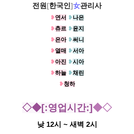
전원
[
한국인
]
女
관리사
❥
연서
❥
나은
❥
츄르
❥
윤지
❥
은아
❥
써니
❥
열매
❥
서아
❥
아진
❥
시아
❥
하늘
❥
채린
❥
청하
◇◆[:영업시간 :]
◆◇
낮 12시 ~ 새벽 2시