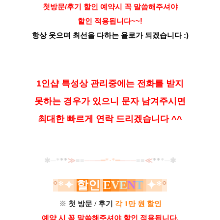
첫방문/후기 할인 예약시 꼭 말씀해주셔야
할인 적용됩니다~~!
항상 웃으며 최선을 다하는 욜로가 되겠습니다 :)
1인샵 특성상 관리중에는 전화를 받지
못하는 경우가 있으니 문자 남겨주시면
최대한 빠르게 연락 드리겠습니다 ^^
✱─*
**
≫
≡
≡
──
─
━*·*━
─
──
≡
≡
≪
**
*─✱
°
*
✦
할
인
E
V
E
N
T
✦*
°
※
첫 방문 / 후기
각 1만 원 할인
예약 시 꼭 말씀해주셔야 할인 적용됩니다.