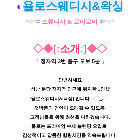
욜로스웨디시&왁싱
◐
*
❊
*
✡
스웨디시 & 로미로미
✡
*
❊
*
◇◆[
:
소개
:
]◆◇
『
정자역 3번 출구 도보 5분
』
안녕하세요
성남 분당 정자역 인근에 위치한 1인샵
♬
˘◡˘
♬
[욜로스웨디시&왁싱] 입니다.
첫방문의 인연이 오래갈 수 있도록
고객님들을 위해 최선을 다하겠습니다.
욜로는 프리미엄 수제 블렌딩 오일로
감성적이고 달콤한 힐링시간을 약속드립니다.