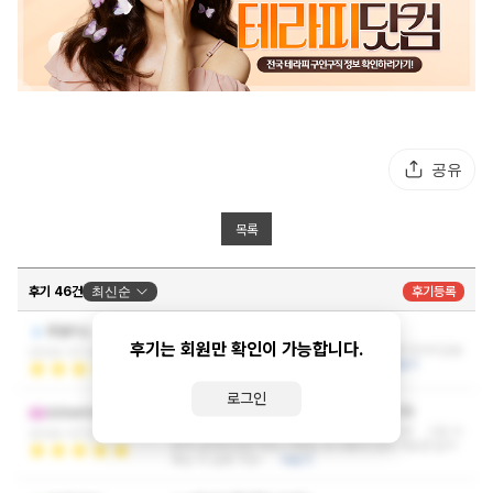
공유
목록
후기 46건
최신순
후기등록
마사지실력이 기대보다 좋았습니다^^
쥬얼리소
후기는 회원만 확인이 가능합니다.
마사지실력이 기대보다 좋았습니다^^ 훨씬 비싼 마사지샵보
2026-07-23 22:53:11
다 더 전문적인 실력으로 관리해주시네요
더보기
로그인
지인이 마사지맛집이라고 추천하기에 가봤습니다
dzbamnqqow
지인이 마사지맛집이라고 추천하기에 가봤습니다 그런 이
2026-07-21 18:54:12
유가 있더라고요? 역시 이유는 다 이유가 잇다 가보면 알거
예요 다 설명 가넝~
더보기