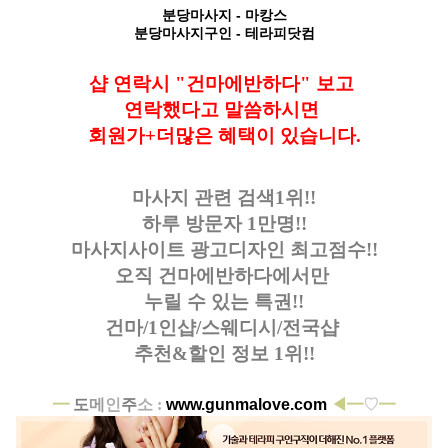
분당마사지
- 마캉스
분당마사지구인
- 테라피닷컴
샵 연락시 "건마에반하다" 보고
연락했다고
말씀하시면
회원가+더많은 혜택이 있습니다.
마사지 관련 검색1위!!
하루 방문자 1만명!!
마사지사이트 광고디자인
최고점수!!
오직 건마에반하다에서만
누릴 수 있는 특권!!
건마/1인샵/스웨디시/전국샵
추천&할인 정보 1위!!
━
도
메
인
주
소 :
www.gunmalove.com
◀━
♡
━