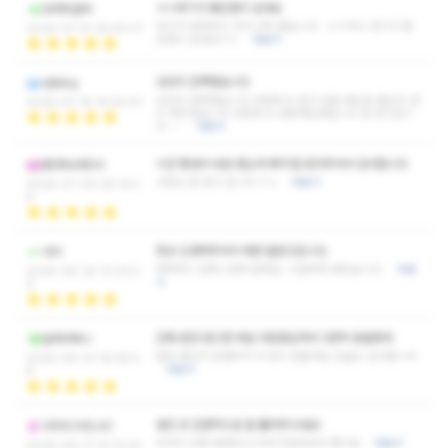
ㅎㅎ후기가 좋은점이 있네요
모레위글씨
여기서 만족하고 가서 너무 좋습니다. ㅎㅎ역시 후기가 좋
2026-07-21 16:46:07
은점이 있네요ㅎㅎ
더보기
상당히 만족했습니다
djkkiuj
상당히 만족했습니다 다음에 또 받고 싶을 정도로 열심히 관
2026-07-15 16:55:43
리 해주셨습니다 다음에 또 방문해보겠습니다 잘 받고갑니
다 ~~
더보기
시간 짬내서 바로 왔는데 예약 잘 잡아주셔서 감사합니다
BERNARDO
사장님 잘 받고 갑니다 ㅎㅎ
더보기
2026-07-09 09:14:4
8
항상 신경써주셔서 매번 잘받고갑니다.
샤이
싹싹하니 만족스럽게 잘해요. 시원하게 받았습니다.
더보
2026-06-30 12:33:0
기
9
진짜 돈만 많으면 매일 아침점심저녁 3번씩 받을텐데
달려야하니
얼른 열심히 돈벌어서 더 많이 받을게요 오늘도 감사합니다
2026-06-23 16:58:4
더보기
8
뭉친 곳 집중적으로 잘 풀러주시네요!
VENCASLAC
마사지 진짜 잘받았고 되게 친절하셔서 좋이요
더보기
2026-06-17 10:12:24