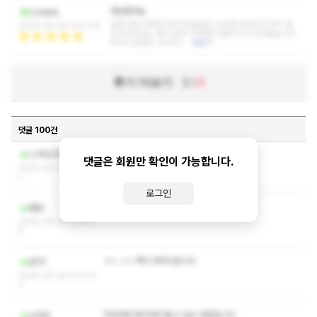
재방했어요
cuteply
요즘 따라 어깨가 자꾸 무겁길래..지난번 마사지가 자꾸 생
2026-04-25 21:51:44
각나더라고요. 몸이 먼저 기억해서 결국 다시 다녀왔습니다
역시나 만족도 200%!
더보기
후기 더보기
1
/
3
댓글 100건
작성자와 관리자만 볼 수 있는 댓글입니다.
스쳐도300야드
댓글은 회원만 확인이 가능합니다.
2026-05-18 01:19:4
1
로그인
ㅋㅅ ㅅㅇ 부탁드립니다
팰림
2026-05-13 11:28:5
5
ㅋㅅ ㅅㅇ 쪽지 부탁드립니다
윤19
2026-03-25 01:17:3
4
작성자와 관리자만 볼 수 있는 댓글입니다.
낭카오