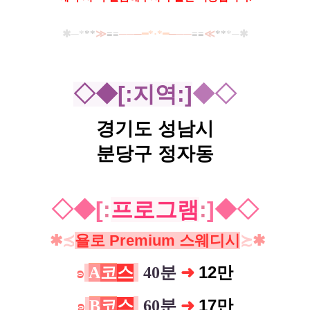
✱─*
**
≫
≡
≡
──
─
━*·*━
─
──
≡
≡
≪
**
*─✱
◇◆[:지역 :]
◆◇
경기도 성남시
분당구 정자동
◇
◆[
:
프로그램
:
]◆◇
✱
≾
욜로 Premium 스웨디시
≿
✱
➜
12만
ʚ
A
코
스
40분
➜
17만
ʚ
B
코
스
60분