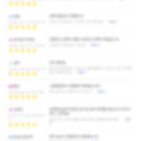
진짜 깔끔하고 청결한 곳
반달
서비스가 좋아요~ 마사지 너무 좋아요!!
더보기
2026-06-11 09:28:18
친절하고 실력이 좋은거 같아서 만족스러웠습니다
MONETARIO
다음에 또 방문하고 싶네요
더보기
2026-06-07 13:12:45
강추 좋아요
새야
받는내내 불편한 곳 없는지 물어봐주고, 관리도 너무 마음에
2026-06-04 16:52:13
들게 잘해주네요
더보기
시설깔끔하고 청결해서 좋았습니다!!
펭귄
왁싱 관리도 만족하고 갑니다^^
더보기
2026-06-01 14:14:44
섬세한손길과 적당한 압으로 내가 케어를 받는게 이거구나
다코타
라고 느꼈어요!
2026-05-26 09:26:3
오늘 여기 샵 첫 방문인데 앞으로 단골예약할게요!!
더보
3
기
관리사님이 친절하셔서 좋았습니다
모르는개산책