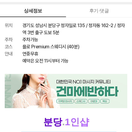
110,000원
최종 혜택가
상세정보
후기·댓글
위치
경기도 성남시 분당구 정자일로 135 / 정자동 162-2 / 정자
역 3번 출구 도보 5분
주차
주차가능
코스
욜로 Premium 스웨디시 (40분)
안내
연중무휴
예약은 오전 11시부터 가능
분당
.
1인샵