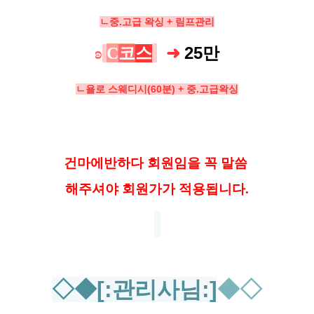
ㄴ중.고급 왁싱 + 림프관리
➜
25만
ʚ
C
코
스
ㄴ욜로 스웨디시(60분) + 중.고급왁싱
건마에반하다 회원임을 꼭 말씀
해
주셔야 회원가가 적용됩니다.
◇◆[:관리사님 :]
◆
◇