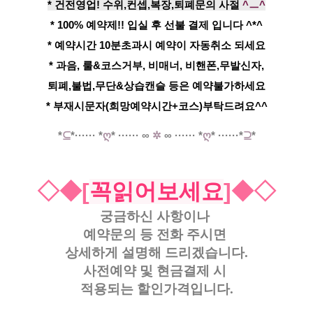
* 건전영업! 수위,컨셉,복장,퇴폐문의 사절
^ㅡ^
* 100% 예약제!! 입실 후 선불 결제 입니다 ^*^
* 예약시간 10분초과시 예약이 자동취소 되세요
* 과음, 룰&코스거부, 비매너, 비핸폰,무발신자,
퇴폐,불법,무단&상습캔슬 등은 예약불가하세요
* 부재시문자(희망예약시간+코스)부탁드려요^^
*
⊆
*
·····
·
*
ღ
*
······
∞
✲
∞
······
*
ღ
*
······*
⊇
*
◇◆[
꼭읽어보세요
]◆◇
궁금하신 사항이나
예약문의 등
전화 주시면
상세하게 설명해 드리겠습니다.
사전예약 및 현금결제 시
적용되는 할인가격입니다.