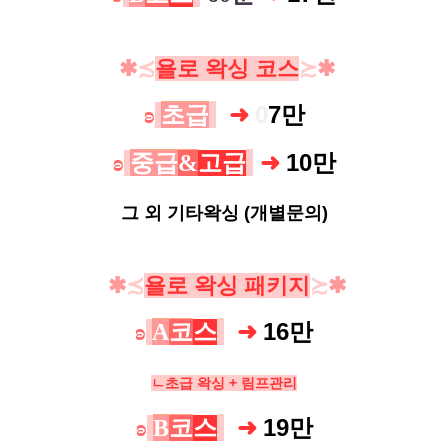
✱
≾
욜로 왁싱 코스
≿
✱
➜
0
7만
ʚ
초급
➜
10만
ʚ
중급
&
고급
그 외 기타왁싱 (개별문의)
✱
≾
욜로 왁싱 패키지
≿
✱
➜
16만
ʚ
A
코
스
ㄴ초급 왁싱 + 림프관리
➜
19만
ʚ
B
코
스