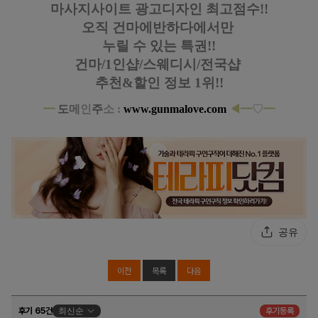
마사지사이트 광고디자인
최고점수!!
오직 건마에반하다에서만
누릴 수 있는 특권!!
건마/1인샵/스웨디시/전국샵
추천&할인 정보 1위!!
━
도
메
인
주
소 :
www.gunmalove.com
◀
━
♡
━
마포 마포역 비비드스웨디시 스웨디시 마사지
공유
이전
목록
다음
후기 65건
최신순
후기등록