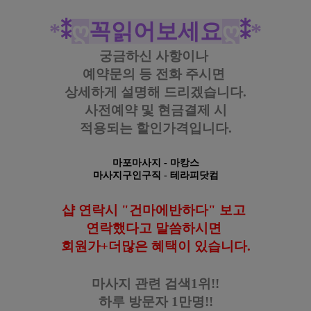
#마포역
타이 #
마포역
마사지 #
마포역
테라피 #
마포역
센
슈얼 #
마포역
스웨디시 #
마포역
아로마
*
⁑
ღ
꼭읽어보세요
ღ
⁑
*
궁금하신 사항이나
예약문의 등
전화 주시면
상세하게 설명해 드리겠습니다.
사전예약 및 현금결제 시
적용되는 할인가격입니다.
마포마사지
- 마캉스
마사지구인구직
- 테라피닷컴
샵 연락시 "건마에반하다" 보고
연락했다고
말씀하시면
회원가+더많은 혜택이 있습니다
.
마사지 관련 검색1위!!
하루 방문자 1만명!!