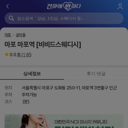
로
그
인
마포
공덕동
마포 마포역 [비비드스웨디시]
0.0
후기
65
상세정보
후기·댓글
위치
서울특별시 마포구 도화동 250-11, 마포역 3번출구 인근
주차
주차가능
코스
(분)