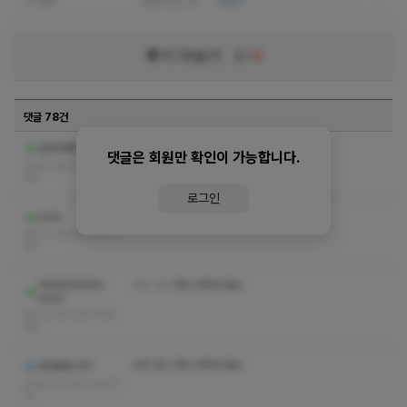
없음
음들어보는 관…
더보기
후기 더보기
1
/
4
댓글 78건
ㅋㅅ ㅅㅇ 쪽지 부탁드립니다
알로하빠나나
댓글은 회원만 확인이 가능합니다.
2023-05-05 03:31:
06
로그인
코스 수위 쪽지 부탁드려요~
ssdx
2023-05-05 01:57:
46
마마마마마마마
ㅋㅅ ㅅㅇ 쪽지 부탁드려요
aaaa
2023-04-29 11:58:
06
수위 코스 쪽지 부탁드려요
홍대맨유시티
2023-04-26 18:20:
27