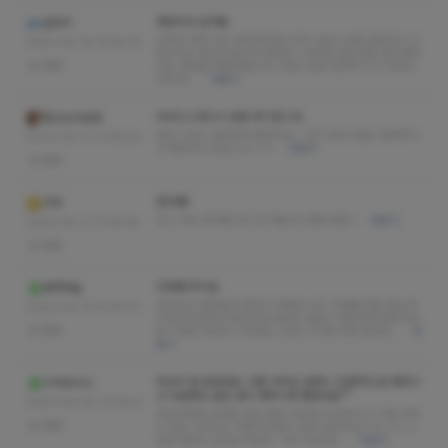
재방의사 있어용
알라키
가게가 엄청 크진 않더라구용 근데 시설이 진짜 깔끔하고 인
2023-04-19 15:45:15
테리어도 잘되어있는게 편안한 느낌부터 받았어용 관리해주
없음
신분 성함을 못물어봤는데 그분도 엄청 잘해주시고 가성비
있게 잘…
더보기
비비드스웨디시 방문 후기입니다.
형수는외로워
일단 시설이 깔끔해서 좋았어요~ 민지 관리사분도 잘해주시
2023-04-17 17:49:56
고 재방의사 있습니다 ㅎㅎ
더보기
없음
현아쌤!
극락
믿고 가는 현아쌤 입니다! 재방 또 재방 예정~
더보기
2023-04-17 17:40:16
없음
아영쌤 후기요
동쪽하늘
후기보고 괜찮을것 같아서 가봤습니다. 아영쌤 처음 봤는데
2023-04-13 15:43:57
귀엽고친절하시네요 응대 부분도 괜찮고 편안하게 해주시는
없음
분 이세요 테라피 스타일은 22살 나이에 비해 잘하세…
더
보기
마사지 잘 받았네요..아픈 부위도 말하니 집중적으로 해주시
수박바나나
고 다음에도 같은 분이 해주시면 좋겠네요^^
2023-04-06 17:59:21
마포역쪽에 업장들 많죠 몇번 가보면 다 없어지고 이름 바뀌
없음
고 등등 비비드는 무풍지대에서 살아 남은곳입니다 ㅎㅎ 그
만큼 명성이 있다는거겠죠~ 저의 최애 업…
더보기