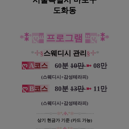
도화동
마포 마포역 비비드스웨디시 스웨디시 마사지
*
⁑
˚
ღ
“
프로그램
”
ღ
˚
⁑
*
*
✢
§
스웨디시
관리
§
✢
*
ღ
A
코
스
0
60분
10만
➼
08
만
(스웨디시+감성테라피)
ღ
B
코
스
0
80분
13만
➼
11
만
(스웨디시+감성테라피)
······
━
≡
━
✼
°
.
✤
.
°
✼
━
≡
━······
상기 현금가 기준 (카드 가능)
······
━
≡
━
✼
°
.
✤
.
°
✼
━
≡
━······