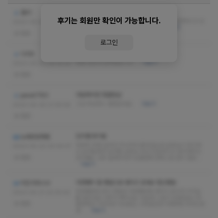
작고 아담하고 청결한샵이네요~
홍91
후기는 회원만 확인이 가능합니다.
재방의사 있고 무난히 받기 괜찮네요. 지민씨 날씬하시고 상
2023-05-08 10:46:18
냥하고 친절하시고 즐겁게 받고 왔네요
더보기
없음
로그인
믿고보는 효주샘
디리9
정말 모든게 만족했습니다.
더보기
2023-05-02 04:15:33
없음
아담하지만 청결한샵
para0783
그냥 무난하니 괜찮았네요
더보기
2023-04-30 21:35:56
없음
민지쌤 후기용
노래방임재범
마포역 주변 살아서 지나가다 들어갔는데 실장님이 후기하
2023-04-22 00:34:37
나 남겨달래서 남겨용 실장님 우선 친절하시고 관리해주신
없음
민지쌤도 너무 잘해주셔서 오랜만에 만족스런 관리 받았…
더보기
아영쌤이 절 병원으로 대리고 갔네요 정신병원
미친거아니냐
아영쌤한테 받고 한동안 아영쌤밖에 생각이 안나서 미치는
2023-04-21 22:30:42
줄 알았네요 너무나 재치있는 입담과 스킬이 남달랐습니다
없음
왠만해선 이곳저곳 다녀보는 스타일인데 이제부턴 비비드만
갈…
더보기