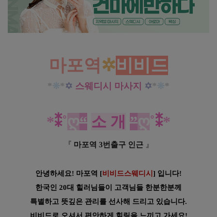
마포 마포역 비비드스웨디시 스웨디시 마사지 최고예요!
마포역
✲
비비드
*
❊
*
✡
스웨디시 마사지
✡
*
❊
*
*
⁑
˚
ღ
“
소 개
”
ღ
˚
⁑
*
『
마포역 3번출구 인근
』
안녕하세요! 마포역 [
비비드스웨디시
] 입니다!
한국인 20대 힐러님들이 고객님들 한분한분께
특별하고 뜻깊은 관리를 선사해 드리고 있습니다.
비비드로 오셔서 편안하게 힐링을 느끼고 가세요!