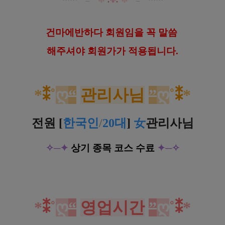
건
마에반하다 회원임을 꼭 말씀
해
주셔야 회원가가 적용됩니다.
*
⁑
˚
ღ
“
관리사님
”
ღ
˚
⁑
*
전원 [
한
국
인
/
20대
]
女
관리사님
✧─✦
상기 종목 코스 수료
✦─
✧
*
⁑
˚
ღ
“
영업시간
”
ღ
˚
⁑
*