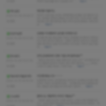
없음
착해서 방안내를 받고 입실합니다~ …
더보기
하진쌤 리얼이다.
카드값은
마사지 다른곳을 다녀도 만족못했는데 플로 후기좋아서 갔
2023-01-05 19:26:17
더니 제대로 만족하고왔습니다 관리사는 20대 초반? 암튼
없음
하진쌤 너무 짜릿했네요 애교 부리시는데 꿈에도 나타나셔
요 …
더보기
도화동 지아쌤과의 남다른 흐뭇한시간
민선이남편
지아쌤 예약을 화요일에 가려고 전화했는데 예약이 꽉차있
2022-12-28 14:21:38
다고 해서 못가나 했는데.. 다행히 한타임 남았다고 하길래
없음
바로 예약하고 갔습니다 언제나 인기있는 이유가 있는거같
네…
더보기
건마,감성테라피 진짜 기깔나게 잘하네요^^
만수로다
첫타임 관리받고 바로 행복리뷰 남김니다^^ 사지땡겨서 어
2022-12-26 13:21:19
디가 좋을까 보다가 가성비 생각 해서 찾다가,,,,,,,,, 비비드
없음
스웨디시 방문 비비드 스웨디시는…
더보기
지민쌤 봤습니다~~~~~
마요네즈더블로가자
오랜만에 비비드 갔다왔네요 안다닌지 오래됬는데 몸이 뻐
2022-12-16 18:55:54
근하니 자연스레 찾게되네요 .. 지민쌤 뵜는데 오랜만에 왔
없음
더니 첨보는 분이였는데 되게 관리 잘하시…
더보기
클라스는 영원하다 비비드 예슬님^^
스노보딩
저번주 평일 퇴근후 7시에 비비드 스웨디시에 전화문의드
2022-12-12 20:55:16
리니 실장님께서 예슬관리사님 예약해주신다고 하셨고 처