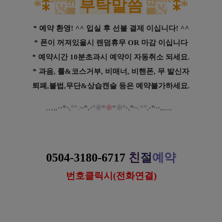
*
⁑
˚
ღ
“
부탁말씀
”
ღ
˚
⁑
*
* 예약 환영! ^^ 입실 후 선불 결제 이십니다! ^^
* 폰이 꺼져있을시 랜덤휴무 OR 마감 이십니다
* 예약시간 10분초과시 예약이 자동취소 되세요.
* 과음, 룰&코스거부, 비매너, 비핸폰, 무 발신자
퇴폐,불법,무단&상습캔슬 등은 예약불가하세요.
…
..·
·
*
·
.
°
*.
~
*
.
·
°
❊
*
❊
*
❊
°
·.*
~
.
*
°.
·*
··
..
…
진
마포 마포역 비비드스웨디시 스웨디시 마사지
0504-3180-6717
친
절
예약
번호클릭시(전화연결)
https://www.gunmalove.com
건마에반하다 
공식 홈페이지
https://www.facebook.com/gunmalovekorea
 건마에반하다 페이스북
https://www.instagram.com/geonmaebanhada/
건마에반하다 
인스타그램
https://pf.kakao.com/_KWxmX
j
건마에반하다 
카카오 플러
스
#마포타이 #
마포
마사지 #
마포
테라피 #
마포
센
슈얼 #
마포
스웨디시 #
마포
아로마