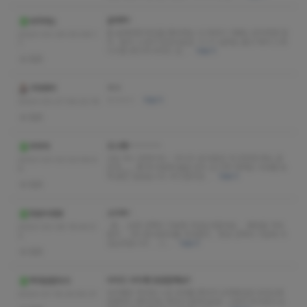
글레머~
바카라는
좀 글래머한 타입을 좋아하는 나 아무리 이뻐도 빈약하면 웬
2023-03-29 00:06:1
지.. 뭔가..느낌이 안오더군요 ㅋㅋㅋ 날씨도 춥고 해서 스웨
7
디시좀 받으러 비비드 입…
더보기
없음
ㅎㅇ
구라파덕
ㅎㅇㅎㅇ
더보기
2023-03-27 06:22:19
없음
도나쌤~~~~~~~
쿠쿠캬
너는 아니 갈매기야 ~ 아이구 내 마음은 저 잔잔한 파도 같
2023-03-03 02:06:4
은데,,,,,,, 왜 제 마음에 돌을 던지 십니까? 제게도 리뷰를 보
6
며 꿈은 있었습니다. 부끄럽지만…
더보기
없음
소리씨~
항문의영광
흠.... 요즘 선택의 기로에 서있는것같네요 ... 태국을 가야
2023-02-08 19:44:0
할지 ... 아니면 테라피를 가야할지... 항상 선택의 기로에 서
3
있는듯합니다 ... 그…
더보기
없음
비비드 비비쌤 응원할께요!!
백마탄환자가
비비쌤은 첫사랑 느낌 건마를 찾다가 근처에있던 비비드에
2023-01-19 20:55:31
전화하니 예약가능 하다고 말하더군요 그래서 위치받고 도