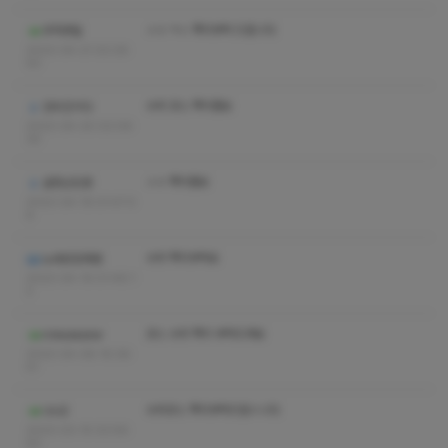
ㅅㅇ ㅋㅅ 쪽지부탁 드립니다
무적콧털
2023-04-21 02:26:
50
수위 코스 쪽지좀요
강우진이다
2023-04-20 02:06:
30
ㅅㅇ 쪽지좀요
곱창난인생
2023-04-19 01:47:0
6
수위 쪽지부탁요
노래방임재범
2023-04-19 01:46:1
2
코스 수위 쪽지 부탁드려요
mikeskater
2023-04-08 16:36:
51
수위코스 쪽지부탁드립ㄷ니다
나나2
2023-03-15 02:56:
50