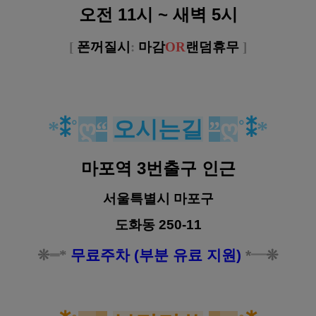
오전 11시 ~ 새벽 5시
[
폰꺼질시
:
마감
O
R
랜덤휴무
]
*
⁑
˚
ღ
“
오시는길
”
ღ
˚
⁑
*
마포역 3번출구 인근
서울특별시 마포구
도화동
250-11
❊
━
*
무료주차 (부분 유료 지원)
*
━
❊