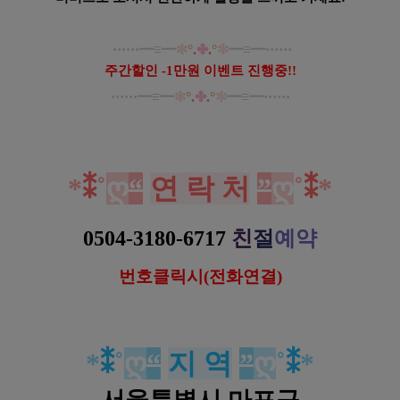
······
━
≡
━
✼
°
.
✤
.
°
✼
━
≡
━······
주간할인 -1만원 이벤트 진행중!!
······
━
≡
━
✼
°
.
✤
.
°
✼
━
≡
━······
마포 마포역 비비드스웨디시 스웨디시 마사지
*
⁑
˚
ღ
“
연 락 처
”
ღ
˚
⁑
*
0504-3180-6717
친
절
예약
번호클릭시(전화연결)
*
⁑
˚
ღ
“
지 역
”
ღ
˚
⁑
*
서울특별시 마포구