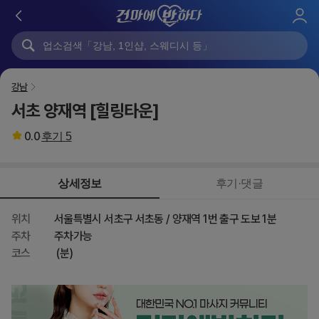
로
그
인
강남
서초 양재역 [힐링타운]
0.0
후기
5
상세정보
후기·댓글
위치
서울특별시 서초구 서초동 / 양재역 1번 출구 도보 1분
주차
주차가능
코스
(분)