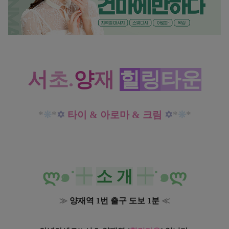
서초 양재역 힐링타운 타이 아로마 크림 마사지 세상에서 제일 행복해!
서
초.
양
재
힐
링
타운
*
❊
*
✡
타이 & 아로마 & 크림
✡
*
❊
*
ლ
๑˙
┿
소 개
┿
˙๑
ლ
≫
양재역 1번 출구 도보 1분
≪