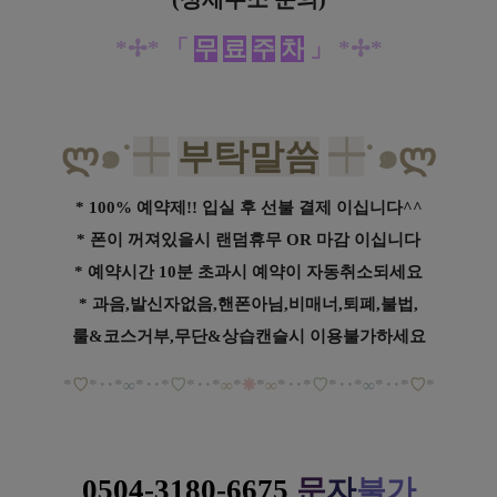
*✢*
「
무
료
주
차
」
*✢*
ლ
๑˙
┿
부탁말씀
┿
˙๑
ლ
* 100% 예약제!! 입실 후 선불 결제 이십니다^^
* 폰이 꺼져있을시 랜덤휴무 OR 마감 이십니다
* 예약시간 10분 초과시 예약이 자동취소되세요
* 과음,발신자없음,핸폰아님,비매너,퇴폐,불법,
룰&코스거부,무단&상습캔슬시 이용불가하세요
*
♡
*
‥
*
∞
*
‥*
♡
*
‥
*
∞
*
❋
*
∞
*
‥*
♡
*
‥*
∞
*
‥
*
♡
*
0504-3180-6675
문
자
불가