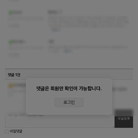
좋아요 ^_^
야서리
아로마 마사지 매니아인데. 크림 마사지가 있길래 90분짜
2022-06-03 21:27:18
리 처음 받아봤는데 괜찮네요 건식이랑 아로마랑 반반 섞은
없음
느낌이네요 부드럽지만 강하다? 물론 관리사님이 잘하시…
더보기
3번
타이메니
세번 갔다가왔는데 세번 다 20대 관리사네요 내상없어요ㅋ
2022-05-19 11:44:02
ㅋ 굿굿
더보기
없음
댓글 1건
힐링타운 궁금하면 클릭 클릭!
건마에반하다
댓글은 회원만 확인이 가능합니다.
▶
https://www.paperbbak.com/post/서초동-아로마-
2022-05-06 14:48:
마사지-서초-힐링타운테라피로-go
06
로그인
비밀댓글