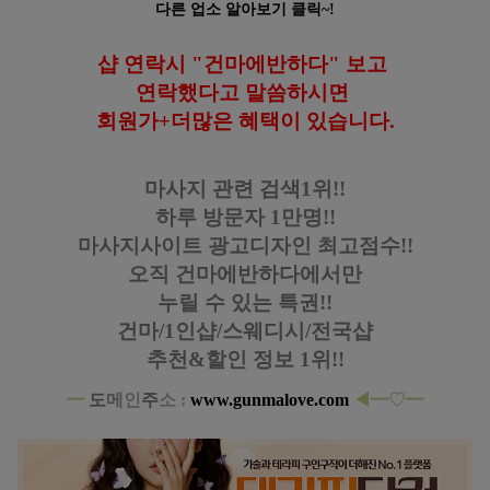
다른 업소 알아보기 클릭~!
샵 연락시 "건마에반하다" 보고
연락했다고
말씀하시면
회원가+더많은 혜택이 있습니다
.
마사지 관련 검색1위!!
하루 방문자 1만명!!
마사지사이트 광고디자인
최고점수!!
오직 건마에반하다에서만
누릴 수 있는 특권!!
건마/1인샵/스웨디시/전국샵
추천&할인 정보 1위!!
━
도
메
인
주
소 :
www.gunmalove.com
◀
━
♡
━
서초 양재역 힐링타운 타이 아로마 크림 마사지