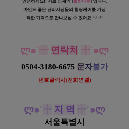
안녕하세요!! 서초 양재역 [
힐링타운
]
입니다.
마인드 좋은 관리사님들의 힐링케어를 가장
착한 가격으로 만나보실 수 있어요 ^^~!!
서초 양재역 힐링타운 타이 아로마 크림 마사지
ლ
๑˙
┿
연락처
┿
˙๑
ლ
0504-3180-6675
문
자
불가
번호클릭시(전화연결)
ლ
๑˙
┿
지 역
┿
˙๑
ლ
서울특별시