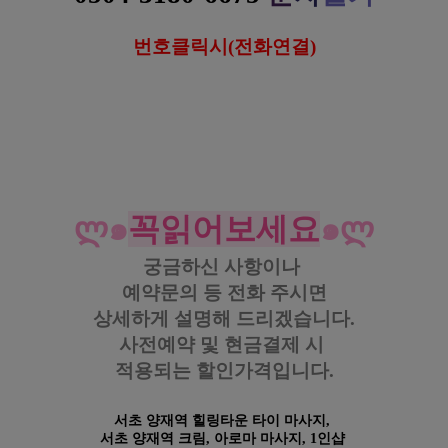
번호클릭시(전화연결)
서초 양재역 힐링타운 타이 아로마 크림 마사지
https://www.gunmalove.com
건마에반하다 
공식 홈페이지
https://www.facebook.com/gunmalovekorea
 건마에반하다 페이스북
https://www.instagram.com/geonmaebanhada/
건마에반하다 
인스타그램
https://pf.kakao.com/_KWxmX
j
건마에반하다 
카카오 플러
스
#서초타이 #
서초
마사지 #
서초
테라피 #
서초센
슈얼 #
서초
스웨디시 #
서초
아로마
#
양재역
타이 #
양재
역마사지 #
양재
역
테라피 #
양재
역
센
슈얼 #
양재
역
스웨디시 #
양재역아로마
ლ
๑
꼭읽어보세요
๑
ლ
궁금하신 사항이나
예약문의 등
전화 주시면
상세하게 설명해 드리겠습니다.
사전예약 및 현금결제 시
적용되는 할인가격입니다.
서초 양재역 힐링타운 타이 마사지,
서초 양재역 크림, 아로마
마사지,
1인샵