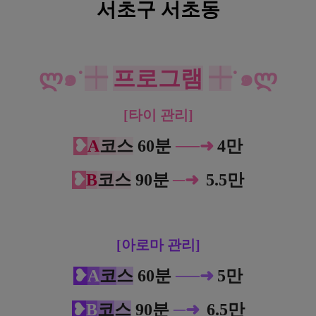
서초구 서초동
서초 양재역 힐링타운 타이 아로마 크림 마사지
ლ
๑˙
┿
프로그램
┿
˙๑
ლ
[타이 관리]
❥
A
코
스
60분
─
─
➜
4만
❥
B
코
스
90분
─
➜
5.5만
[아로마 관리]
❥
A
코
스
60분
─
─
➜
5만
❥
B
코
스
90분
─
➜
6.
5만