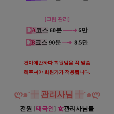
[크림 관리]
❥
A
코
스
60분
─
─
➜
6만
❥
B
코
스
90분
─
➜
8.5만
건
마에반하다 회원임을 꼭 말씀
해
주셔야 회원가가 적용됩니다.
ლ
๑˙
┿
관리사님
┿
˙๑
ლ
전원
[
태국인
]
女
관리사님들