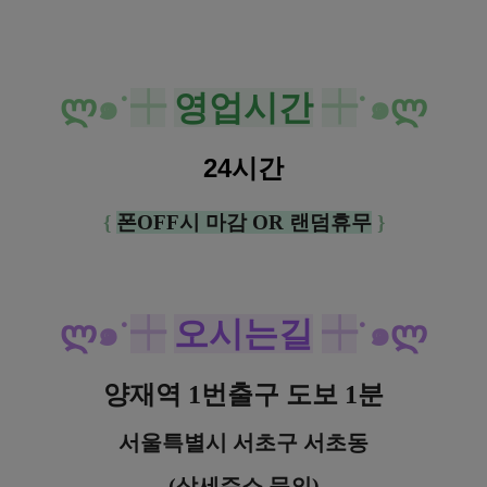
ლ
๑˙
┿
영업시간
┿
˙๑
ლ
24시간
{
폰OFF시 마감 OR 랜덤휴무
}
ლ
๑˙
┿
오시는길
┿
˙๑
ლ
양재역 1번출구 도보 1분
서울특별시 서초구 서초동
(상세주소 문의)