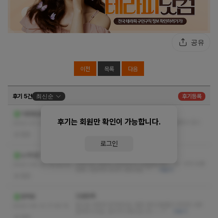
공유
이전
목록
다음
후기 5건
최신순
후기등록
좋은점 3가지
이름홍길동
후기는 회원만 확인이 가능합니다.
1.깨끗하네요 2.편안한분위기에서 3.맛사지 잘받고 갑니
2022-07-01 20:53:25
다.
더보기
없음
로그인
굿
노가다꾼
크림이랑 아로마 고민하다가 크림받았네요~ 오~ 굿굿 오랜
2022-06-26 14:05:31
만에 시원하게 마사지 받았네요. ^^
더보기
없음
단골등록
동백꽃
앞으로 다른곳 안가려고요. 젊은 관리사분들이 마사지 너무
2022-06-12 17:08:15
잘해주시네요. 엄지척 5개드립니다~~~^^
더보기
없음