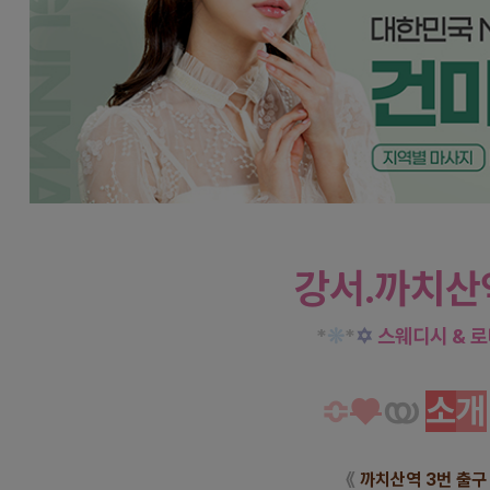
강서 화곡동 모카스웨디시 스웨디시 
강서.까치산
*
❊
*
✡
스웨디시 & 
≎
♥
യ
소
개
《
까치산역 3번 출구