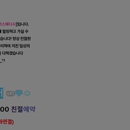
카스웨디시
]
입니다.
 힐링하고 가실 수
습니다! 항상 친절한
리하여 지친 일상의
을 다하겠습니다
_^!
시 로미로미 마사지
처
യ
♥
≎
000
친
절
예약
화연결)