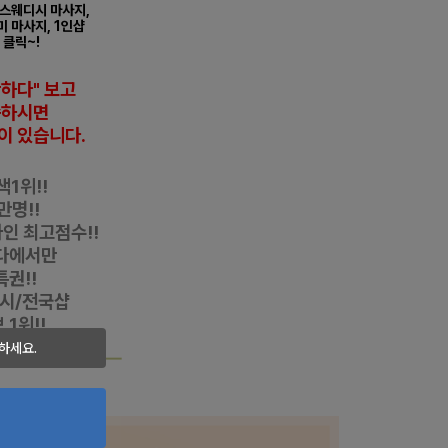
스웨디시 마사지,
미 마사지,
1인샵
 클릭~!
반하다" 보고
씀하시면
이 있습니다
.
1위!!
만명!!
자인
최고점수!!
다에서만
특권!!
디시/전국샵
1위!!
하세요.
alove.com
◀
━
시 로미로미 마사지