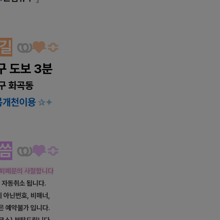
길
യ
♥
≎
구 도보 3분
구 화곡동
 복개천이용
✰
✦
씀
യ
♥
≎
, 퇴폐문의 사절합니다
약 자동취소 됩니다.
이 아닌번호, 비매너,
은 예약불가 입니다.
코스) 부탁드립니다