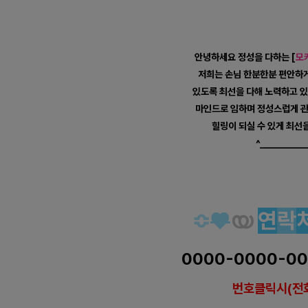
안녕하세요 정성을 다하는
[
모
저희는 손님 한분한분 편안하게
있도록 최선을 다해 노력하고 있
마인드로 임하며 정성스럽게 관
힐링이 되실 수 있게 최선
^__________
강서 화곡동 모카스웨디시 스웨디
≎
♥
യ
연
락
0000-0000-0
번호클릭시(전