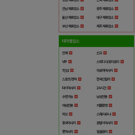
전남 제휴업소
광주 제휴업소
울산 제휴업소
대구 제휴업소
부산 제휴업소
제주 제휴업소
테마별업소
전체
신규
VIP
스웨디시/로미로미
1인샵
아로마마사지
스포츠/경락
한국인힐러
타이마사지
24시간
수면가능
남성전용
여성전용
커플환영
왁싱
스파/사우나
중국마사지
호텔식마사지
풋마사지
얼굴관리