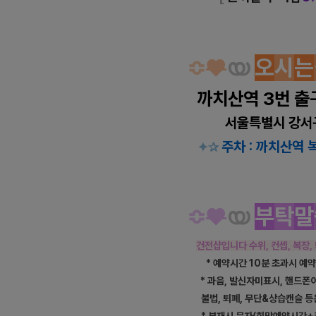
≎
♥
യ
오
시
는
까치산역 3번 출
서울특별시 강서
주차 : 까치산역
✦
✰
≎
♥
യ
부
탁
말
건전샵입니다 수위, 컨셉, 복장
* 예약시간 10분 초과시 예
* 과음, 발신자미표시, 핸드폰
불법, 퇴폐, 무단&상습캔슬 등
* 부재시 문자(희망예약시간+