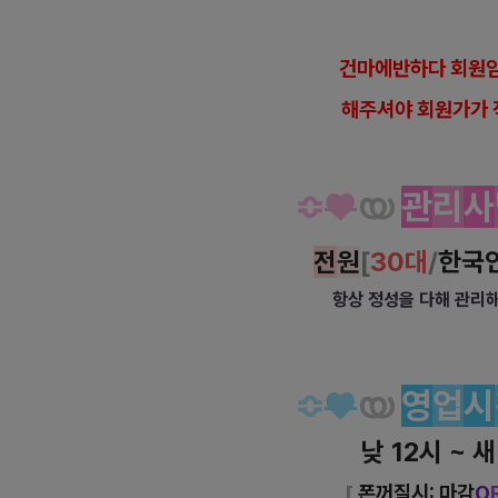
건
마에반하다 회원임
해
주셔야 회원가가 
≎
♥
യ
관
리
사
전
원
[
30대
/
한국
항상 정성을 다해 관
≎
♥
യ
영
업
시
낮 12시 ~ 
[
폰꺼질시: 마감
O