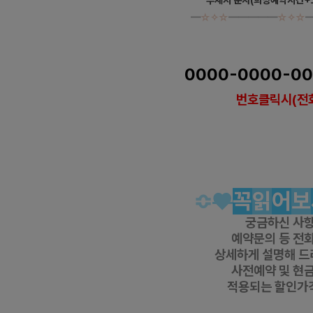
━
☆✧☆
━━━━━
☆✧☆
강서 화곡동 모카스웨디시 스웨디
0000-0000-0
번호클릭시(전
https://www.gunmalove.com
건마에
https://www.facebook.com/gunmaloveko
https://www.instagram.com/geonmaebanha
https://pf.kakao.com/_KWxmX
j
건마에
#
강서타이 #
강서
마사지 #
강서
테라피 #
강서
센
슈
#
까치산역
타이 #
까치산
역
마사지 #
까치산
역
테라피 #
까치산
역
≎
♥
꼭
읽
어
보
궁금하신 사
예약문의 등
전화
상세하게 설명해 드
사전예약 및 현
적용되는 할인가