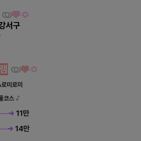
യ
♥
≎
 강서구
동
시 로미로미 마사지
램
യ
♥
≎
&로미로미
 풀코스
♪
──
➜
11만
──
➜
14만