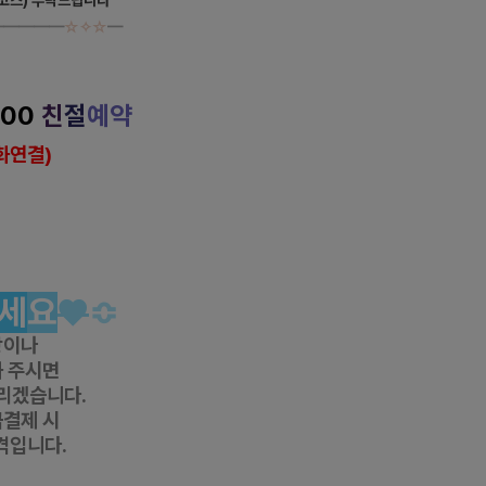
━━━━━
☆✧☆
━
시 로미로미 마사지
000
친
절
예약
화연결)
반하다 
공식 홈페이지
rea
 건마에반하다 페이스북
da/
건마에반하다 
인스타그램
반하다 
카카오 플러
스
얼 #
강서
스웨디시 #
강서
아로마
센
슈얼 #
까치산
역
스웨디시 #
까치산역
아로마
세
요
♥
≎
항이나
 주시면
리겠습니다.
금결제 시
격입니다.