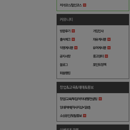
저가코스/할인코스
커뮤니티
방문후기
가입인사
출석체크
자유게시판
익명게시판
유머게시판
공지사항
중고장터
블로그
포인트정책
회원랭킹
창업&교육&매매&홍보
창업/교육/투잡/예약대행/컨설팅
임대/매매(마사지샵+일반)
소상공인/토탈홍보