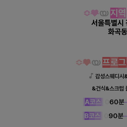
≎
♥
യ
지
역
서울특별시
화곡
강서 화곡동 모카스웨디시 스웨디
≎
♥
യ
프
로
그
♪
감성스웨디시
&건식&스크럽
A
코
스
0
60분
B
코
스
0
90분