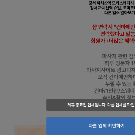
강서 까치산역 모카스웨디시 
강서
까치산
역
슈얼, 로미로
다른 업소 알아보기
샵 연락시 "건마에
연락했다고
말
회원가+더많은 혜택
마사지 관련 검색
하루 방문자 1
마사지사이트 광고디
오직 건마에반하
누릴 수 있는 
건마/1인샵/스웨
추천&할인 정보 
제휴 종료된 업체입니다. 다른 업체를 확인
━
도
메
인
주
소 :
www.gunm
강서 화곡동 모카스웨디시 스웨디
다른 업체 확인하기