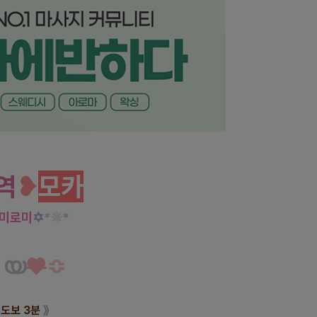
로미로미 마사지 맛집!
역
❥
모카
로미로미
✡
*
❊
*
യ
♥
≎
 도보 3분
》