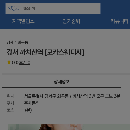
지역별업소
인기순위
커뮤니티
강서
화곡동
강서 까치산역 [모카스웨디시]
0.0
후기
0
상세정보
위치
서울특별시 강서구 화곡동 / 까치산역 3번 출구 도보 3분
주차
주차문의
코스
(분)