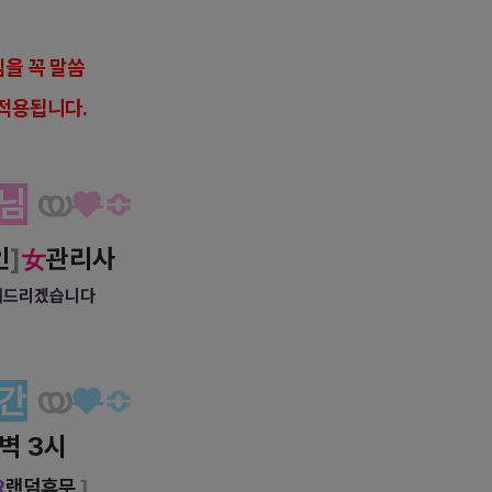
을 꼭 말씀
적용됩니다.
님
യ
♥
≎
인
]
관리사
女
리해드리겠습니다
간
യ
♥
≎
새벽 3시
R
랜덤휴무
]