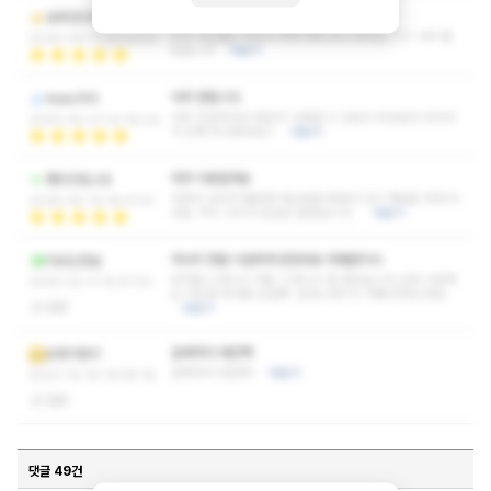
감사합니다ㅎㅎㅎㅎㅎ
호프만2세
시간 가는줄도 모르고 꽉꽉 채워 받고 왔네요 ㅎㅎ 너무 좋
2026-06-11 20:33:57
았습니다
더보기
아주 편합니다
koau105
너무 친절하셔서 편안히 이용할 수 있었고 무엇보다 마사지
2026-05-27 22:36:24
가 진짜 최고였어요ㅏ
더보기
자주 이용할게요
햄치즈토스트
다른곳 갔다가 쌤만큼 하는분을 못봐서 다시 재방문 하게 되
2026-05-19 18:47:51
네요. 역시 고수의 손길은 달랐습니다.
더보기
마사지 정말 시원하게 받았네요 차쌤관리사
비오는장날
모처럼 스웨디시 다운 스웨디시 잘 받았습니다 근육 이완하
2025-02-11 15:47:23
는 지압후 부러운 오일에 감성스웨디시 차쌤 추천드려요
없음
더보기
갈때마다 대만족!
오랑이탄이
갈때마다 대만족!
더보기
2023-10-24 16:58:18
없음
댓글 49건