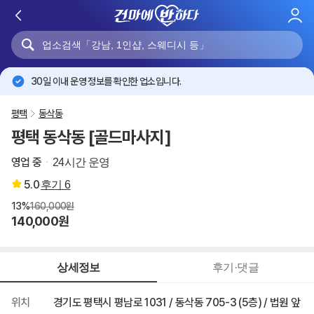
로
그
인
30일 이내 운영 정보를 확인한 업소입니다.
평택
동삭동
평택 동삭동 [골드마사지]
영업 중
24시간 운영
5.0
후기
6
13%
160,000원
140,000원
상세정보
후기·댓글
위치
경기도 평택시 평남로 1031 / 동삭동 705-3 (5층) / 법원 앞