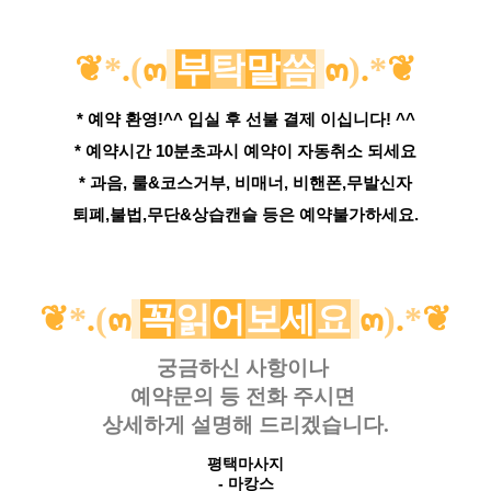
❦
*
.
(
๓
부
탁
말
씀
๓
)
.
*
❦
* 예약 환영!^^ 입실 후 선불 결제 이십니다! ^^
* 예약시간 10분초과시 예약이 자동취소 되세요
* 과음, 룰&코스거부, 비매너, 비핸폰,무발신자
퇴폐,불법,무단&상습캔슬 등은 예약불가하세요.
❦
*
.
(
๓
꼭
읽
어
보
세
요
๓
)
.
*
❦
궁금하신 사항이나
예약문의 등
전화 주시면
상세하게 설명해 드리겠습니다.
평택마사지
- 마캉스