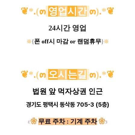
❦
*
.
(
๓
영
업
시
간
๓
)
.
*
❦
24시간 영업
{
폰 off시 마감 or 랜덤휴무
}
※
※
❦
*
.
(
๓
오
시
는
길
๓
)
.
*
❦
법원 앞 먹자상권 인근
경기도 평택시 동삭동 705-3 (5층)
ε
❀
무료 주차 : 기계 주차
❀
з