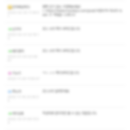
평택 인기 업소 구경해보세요!
건마에반하다
>
https://www.mavelys.com/post/서정리역-마사지-b
2023-02-20 11:38:5
est-3-역대급-스웨디시
1
코스 수위 쪽지 부탁드립니다
난구야
2023-02-01 22:18:1
0
코스 수위 쪽지 부탁드립니다
태리포터
2023-01-03 22:08:
57
ㅋㅅ ㅅㅇ 쪽지부탁드립니다
이노이
2022-11-29 11:55:47
코스수위 알려주세요
쭈노야
2022-11-18 23:36:0
2
작성자와 관리자만 볼 수 있는 댓글입니다.
레이승용
2022-10-31 09:13:5
3