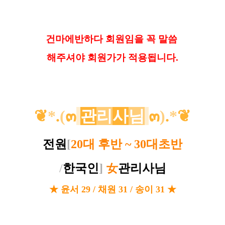
건마에반하다 회원임을 꼭 말씀
해
주셔야 회원가가 적용됩니다.
❦
*
.
(
๓
관
리
사
님
๓
)
.
*
❦
전원
[
20대 후반 ~ 30대초반
/
한국인
]
女
관리사님
★
윤서 29 / 채원 31 / 송이 31 ★