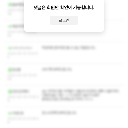
작성자와 관리자만 볼 수 있는 댓글입니다.
뇸뇸해죠요
댓글은 회원만 확인이 가능합니다.
2023-05-25 23:26:
39
로그인
ㅋㅅㅅㅇ 부탁드립니다
매일아아먹기
2023-05-18 22:54:
54
작성자와 관리자만 볼 수 있는 댓글입니다.
ㅇㅎㅇㅎㅇㅎㅇ
2023-05-15 13:41:4
5
수위 쪽지부탁드립니다.
장산풍
2023-04-30 10:42:
58
vip 가격과 다른 가격들이 서울과 비슷한데, 평택 시골지역이
민트초코파티
이렇게 높은 것은 ㅅㅇ가 굉장히 높은가 보죠?
2023-04-18 01:55:3
중국인으로도 장사하는데 가격이 ㅎㄷㄷ.
9
코스수위쪽지부탁드립니다
구성브로
2023-03-21 01:39:3
8