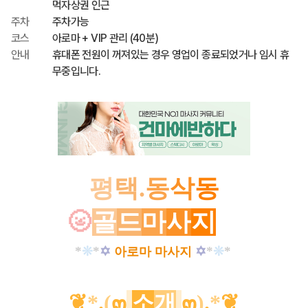
먹자상권 인근
주차
주차가능
코스
아로마 + VIP 관리 (40분)
안내
휴대폰 전원이 꺼져있는 경우 영업이 종료되었거나 임시 휴
무중입니다.
평
택
.
동
삭
동
🌝
골
드
마
사
지
🌝
*
❊
*
✡
✡
*
❊
*
아로마 마사지
❦
*
.
(
๓
소
개
๓
)
.
*
❦