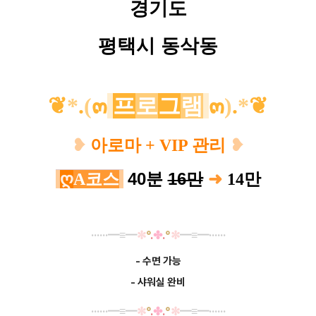
경기도
평택시 동삭동
❦
*
.
(
๓
프
로
그
램
๓
)
.
*
❦
❥
아로마 + VIP 관리
❥
40분
16만
➜
ღ
A코스
14
만
······
━
≡
━
✼
°
.
✤
.
°
✼
━
≡
━······
- 수면 가능
- 샤워실 완비
······
━
≡
━
✼
°
.
✤
.
°
✼
━
≡
━······