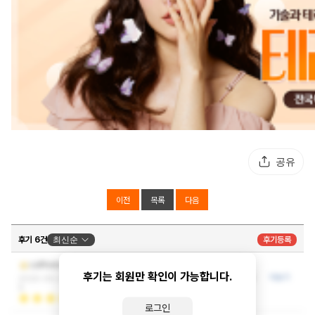
공유
이전
목록
다음
후기 6건
최신순
후기등록
잘해주시네요~
cofflvntm
후기는 회원만 확인이 가능합니다.
응대와 시설 모두 훌륭해 다시 이용하고 싶어요
더보기
2026-06-23 02:22:1
8
로그인