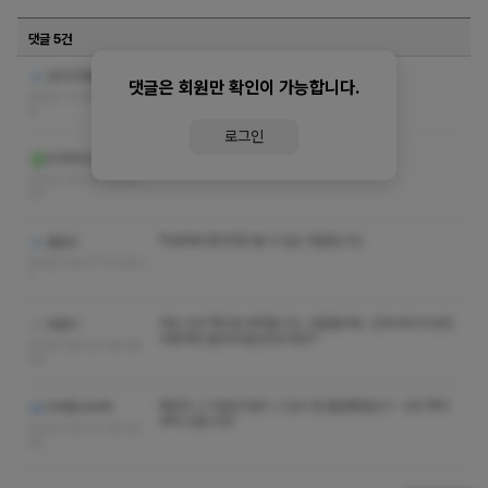
댓글 5건
코스랑 수위쪽지좀요
선더크라운
댓글은 회원만 확인이 가능합니다.
2022-11-05 22:15:1
9
로그인
코스 수위 쪽지부탁드립니다
우저저너즈
2022-04-19 22:54:
33
작성자와 관리자만 볼 수 있는 댓글입니다.
골실브
2022-04-17 10:29:1
1
저도 수위 쪽지로 부탁합니다...댓글말구요 근데 위치가 유진
따깔이
아로마랑 같은데 같은곳인가요??
2022-04-07 09:18:
30
예전의 그 미호인가요? 그 당시 참 즐달했었는디~ 수위 쪽지
비벼존나비벼
부탁 드립니다!!
2022-03-27 20:32:
42