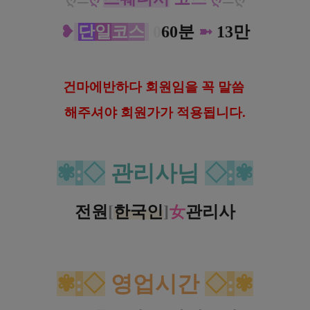
❥
단
일
코
스
0
60분
➼
13만
건
마에반하다 회원임을 꼭 말씀
해
주셔야 회원가가 적용됩니다.
✾
:
◇
관리사님
◇
:
✾
전원
[
한국인
]
女
관리사
✾
:
◇
영업시간
◇
:
✾