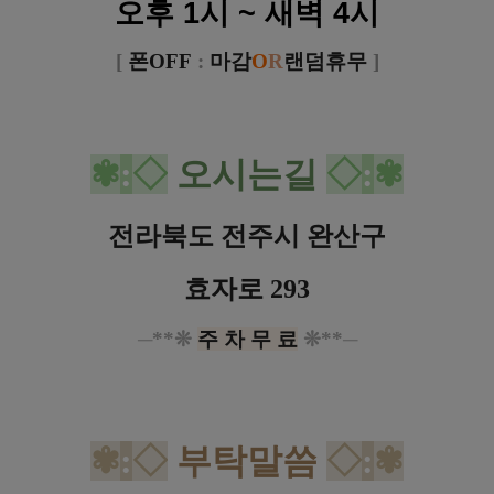
오후 1시 ~ 새벽 4시
[
폰OFF
:
마감
O
R
랜덤휴무
]
✾
:
◇
오시는길
◇
:
✾
전라북도 전주시 완산구
효자로 293
─
**❊
주 차 무 료
❊**
─
✾
:
◇
부탁말씀
◇
:
✾