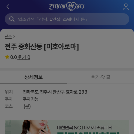
로
그
인
전주
전주 중화산동 [미호아로마]
0.0
후기
0
상세정보
후기·댓글
위치
전라북도 전주시 완산구 효자로 293
주차
주차가능
코스
(분)