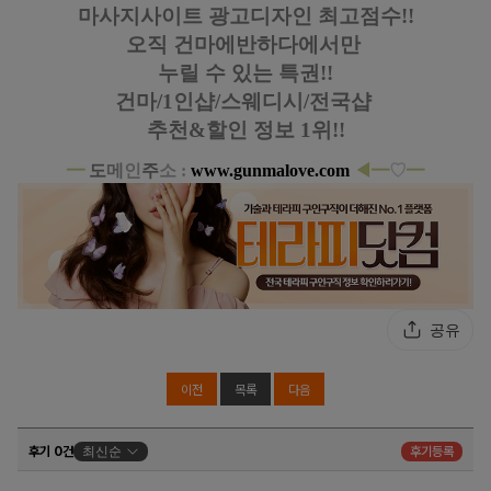
마사지사이트 광고디자인
최고점수!!
오직 건마에반하다에서만
누릴 수 있는 특권!!
건마/1인샵/스웨디시/전국샵
추천&할인 정보 1위!!
━
도
메
인
주
소 :
www.gunmalove.com
◀
━
♡
━
공유
이전
목록
다음
후기 0건
최신순
후기등록