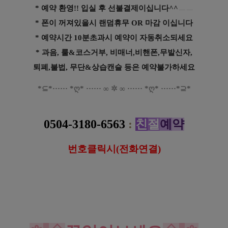
* 예약 환영!! 입실 후 선불결제이십니다^^
ㅡㅡ
* 폰이 꺼져있을시 랜덤휴무 OR 마감 이십니다
* 예약시간 10분초과시 예약이 자동취소되세요
* 과음, 룰&코스거부, 비매너,비핸폰,무발신자,
퇴폐,불법, 무단&상습캔슬 등은 예약불가하세요
*
⊆
*
·····
·
*
ღ
*
······
∞
✲
∞
······
*
ღ
*
······
*
⊇
*
전주 중화산동 미호아로마 스웨디시 마사지
0504-3180-6563
:
친
절
예
약
번호클릭시(전화연결)
https://www.gunmalove.com
건마에반하다 
공식 홈페이지
https://www.facebook.com/gunmalovekorea
 건마에반하다 페이스북
https://www.instagram.com/geonmaebanhada/
건마에반하다 
인스타그램
https://pf.kakao.com/_KWxmX
j
건마에반하다 
카카오 플러
스
#전주타이 #
전주
마사지 #
전주
테라피 #
전주
센
슈얼 #
전주
스웨디시 #
전주
아로마
#중화산동
타이 #
중화산동
마사지 #
중화산동
테라피 #
중화산동
센
슈얼 #
중화산동
스웨디시 #
중화산동
아로
마