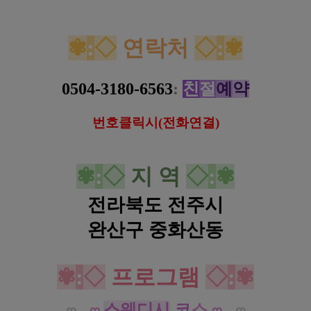
전주 중화산동 미호아로마 스웨디시 마사지
✾
:
◇
연락처
◇
:
✾
0504-3180-6563
:
친
절
예
약
번호클릭시(전화연결)
✾
:
◇
지 역
◇
:
✾
전라북도 전주시
완산구 중화산동
전주 중화산동 미호아로마 스웨디시 마사지
✾
:
◇
프로그램
◇
:
✾
스웨디시
코
스
ღ
ㅡ
ღ
ღ
ㅡ
ღ