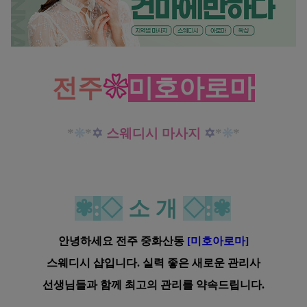
전주 중화산동 미호아로마 스웨디시 마사지 청결과 실력으로 승부합니다!
전주
❀
미호아로마
*
❊
*
✡
스웨디시 마사지
✡
*
❊
*
✾
:
◇
소 개
◇
:
✾
안녕하세요 전주 중화산동
[미호아로마]
스웨디시 샵입니다. 실력 좋은 새로운 관리사
선생님
들과
함께 최고의 관리를 약속드립니다.