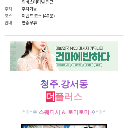
외버스터미널 인근
주차
주차가능
코스
이벤트 코스 (40분)
안내
연중무휴
청
주.강서동
더
플
러
스
*
❊
*
✡
스웨디시 & 로미로미
✡
*
❊
*