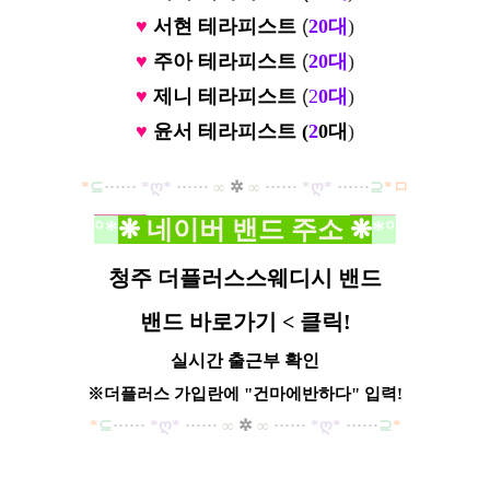
♥
서현
테라피스트
(
20대
)
♥
주아
테라피스트
(
20대
)
♥
제니
테라피스트
(
2
0대
)
♥
윤서 테라피스트 (
2
0대
)
*
⊆
·····
·
*ღ
*
······
∞
✲
∞
······
*ღ
*
······
⊇
*ㅁ
°*
❋
네이버 밴드 주소
❋
*°
청주 더플러스스웨디시 밴드
밴드 바로가기
< 클릭!
실시간 출근부 확인
※더플러스 가입란에 "건마에반하다" 입력!
*
⊆
·····
·
*ღ
*
······
∞
✲
∞
······
*ღ
*
······
⊇
*