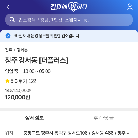
로
그
인
30일 이내 운영 정보를 확인한 업소입니다.
청주
강서동
청주 강서동 [더플러스]
영업 중
13:00 ~ 05:00
5.0
후기
122
14%
140,000원
120,000원
상세정보
후기·댓글
위치
충청북도 청주시 흥덕구 강서로108 / 강서동 488 / 청주 시