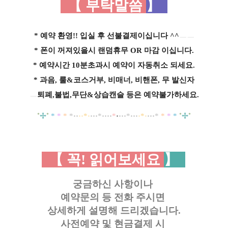
【 부탁말씀
】
* 예약 환영!! 입실 후 선불결제이십니다 ^^
ㅡㅡ
* 폰이 꺼져있을시 랜덤휴무 OR 마감 이십니다.
* 예약시간 10분초과시 예약이 자동취소 되세요.
* 과음, 룰&코스거부, 비매너, 비핸폰, 무 발신자
ㅡ
퇴폐,불법,무단&상습캔슬 등은 예약불가하세요.
˚
✢
˚
*
*
*
*
··
··*·
···
*
····
*
·
···
*
···
·*·
···
*
*
*
*
˚
✢
˚
【 꼭! 읽어보세요
】
궁금하신 사항이나
예약문의 등
전화 주시면
상세하게 설명해 드리겠습니다.
사전예약 및 현금결제 시