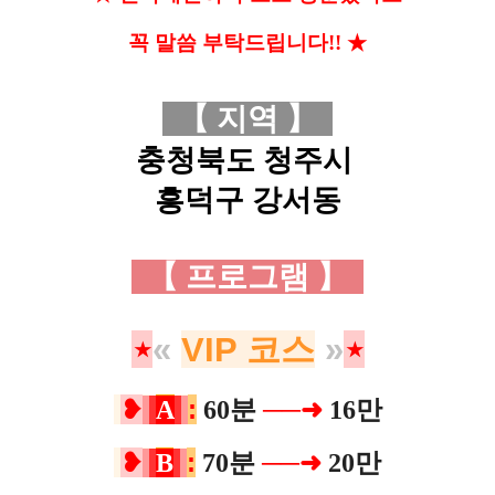
꼭 말씀 부탁드립니다!!
★
【 지역
】
충청북도 청주시
흥덕구 강서동
【 프로그램
】
⋆
«
VIP 코스
»
⋆
❥
:
A
60분
──
➜
16만
❥
:
B
70분
─
─
➜
20만