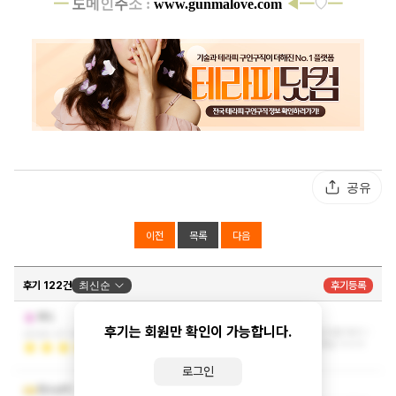
━
도
메
인
주
소 :
www.gunmalove.com
◀━
♡
━
공유
이전
목록
다음
후기 122건
최신순
후기등록
시원하게 잘풀어주세요 ㅎㅎㅎ
푸드
후기는 회원만 확인이 가능합니다.
재방문의사 10000프로네요 망설이는분 계신다면 여기 !
2026-07-01 11:28:49
무조건 적극 추천 드립니다 시원하게 잘풀어주세요 ㅎㅎㅎ
더보기
로그인
최고~
청소년지