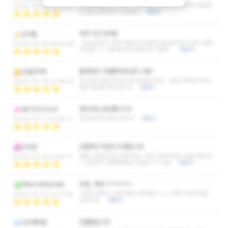
시간 참 빠르게 가네요.. 너무 만족스럽게 잘 받아서 다음에
2026-06-25 01:14:17
도 같은 분께 받고 싶네요!!
더보기
자주 가고 있어요
심구필
보는분마다 이쁘고 좋아서 한분씩 보는중이요 지갑이 얇아
2026-05-18 04:10:46
지네요 ㅜㅜ 하지만 여기만한 곳이 없음...
더보기
올때마다 기분좋게 잘 받고 가유~
비굼인격자
웃으면서 맞아주시는데 녹아버리네요... 완전 해피바이러스
2026-04-19 23:34:19
힐링 제대로 하고갑니다
더보기
관리사님 압도좋으시고
METIOCHUS
친절하게 잘 받고 갑니다
더보기
2026-03-17 10:59:17
친절하고 마인드가 좋습니다
미리암
정말 시원하게 잘 받았어요~ 저도 모르게 잠이 솔솔 왔는데
2026-03-16 23:44:17
~ 지금까지 경험못했던 시원함 ㅎㅎ 강추
더보기
우와,, 뭐야 ㅋㅋㅋㅋㅋ
PRVOVENCANI
대박이네여기 진짜 엄청 이쁘세요 ㄷㄷ 진짜 꼭 받으세요
2026-03-16 22:10:45
강추강추
더보기
당골됬습니다
다크개더링