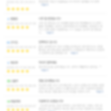
한달전에 가보고 당골됬습니다 마사지 잘해줍니다 만족
2026-02-20 23:03:3
더보기
5
너무 잘 받았습니다~
엠팔킹
너무 잘 받았습니다 두번째 방문인데 첫번째보다 더 만족 !
2026-02-03 22:27:35
물론 첫번째도 굉장히 만족하였는데 두번째는 한번받고 받
으니 진짜 엄청 시원했어요 ㅎㅎ 오늘도 감사히 잘 받았습
니…
더보기
만족하고 갑니다
고이도
굳은 날씨탓인지 많이 아팠는데 확실히 관리받고나니 한결
2026-01-26 00:42:13
좋네요 관리받는동안 불편한거 크게없었고 깨끗하고 친절하
고 전체적으로 만족합니다
더보기
마사지 잘하세요
파르루
관리하시는분 실력 좋습니다. 성격이 쾌활하고 밝아요. ^^
2026-01-17 20:16:05
더보기
정말 감사했습니다
스웰러
최근에 교통 사고 나서 뻐근한 느낌이 심했는데 악력도 엄청
2026-01-09 10:38:25
강하시고 뭉친 근육이 다 풀리는듯이 너무 시원하게 잘받았
어요 매너도 정말 좋으시고 최선을 다해서 쉬지 …
더보기
다음에 또 오겠습니다!
라빌레라
지난번 보다는 조금 부족한 느낌이였지만 그래도 너무 잘
2026-01-02 22:50:47
받았습니다 시원하고 매너도 좋으시구요 다음에 또 오겠습