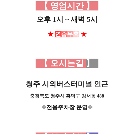
【 영업시간
】
오후 1시 ~ 새벽 5시
★
연
중
무
휴
★
【 오시는길
】
청주 시외버스터미널 인근
충청북도 청주시 흥덕구
강서동 488
✜
전용주차장 운영
✜