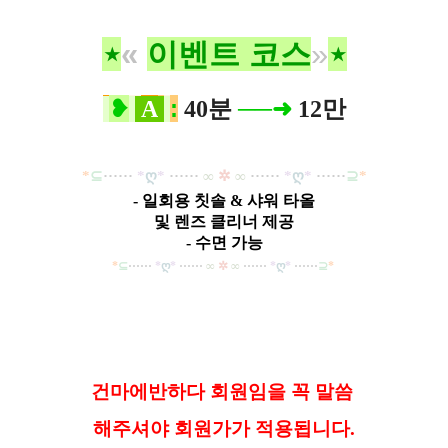
⋆
«
이벤트 코스
»
⋆
❥
:
➜
A
40분
──
12만
*
⊆
·····
·
*
ღ
*
······
∞
✲
∞
······
*
ღ
*
······
⊇
*
- 일회용 칫솔 & 샤워 타올
및 렌즈 클리너 제공
- 수면 가능
*
⊆
·····
·
*
ღ
*
······
∞
✲
∞
······
*
ღ
*
······
⊇
*
건마에반하다 회원임을 꼭 말씀
해
주셔야 회원가가 적용됩니다.