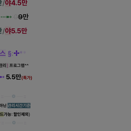
만
/
야
4.5만
·····➸
0
9
만
만
/
야
5.5만
 스
§
:
✢
*
*
 관리
]
프로그램^^
➸
5.5만
(특가)
✿
::
──
❂
──
::
 아닌
관리시간기준
드
가능: 할인제외
)
✿
::
──
❂
──
::