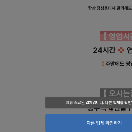
항상 정성을다해 관리해드
【 영업
24시간
❖
연
《
주말에도 영
【 오시
제휴 종료된 업체입니다. 다른 업체를 확인
상수역
4
번출구
서울시 마포구 상수동 
다른 업체 확인하기
✲
✲
✲
(상수동324-1