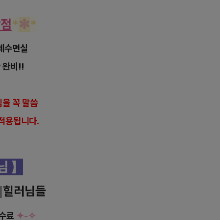
장점
*
✼
*
체 수면실
 완비!!
을 꼭 말씀
적용됩니다.
사님
】
]
힐러님들
 수료
✦-
✧