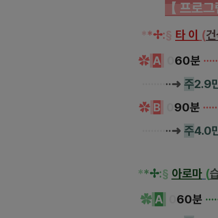
【 프로그
*
*
✢
:
§
타 이
(
건
✿
A
0
60분
···
··
····
···
·
··➜
주
2.9
✿
B
0
90분
··
···
····
···
·
··➜
주
4.0
*
*
✢
:
§
아로마
(
✿
A
0
60분
···