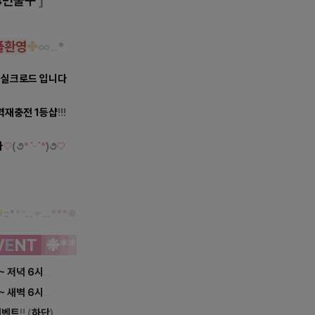
4번출구
]
플
환영
✤
∞
‥
*
역 실크로드 입니다
력재충전 1등샵
!!!
다
♡
(
૭
*
ˊ
ᵕ
ˋ
*
)૭
♡
❊
::
*
*
*
…
✦
…
*
*
*
❊
V
E
N
T
❉
*
*
 ~ 저녁 6시
...
 ~ 새벽 6시
...
이벤트
!!
(
하단
)