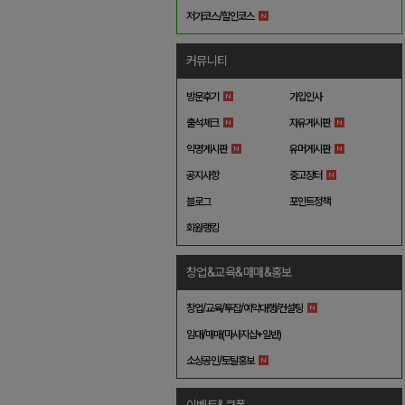
저가코스/할인코스
커뮤니티
방문후기
가입인사
출석체크
자유게시판
익명게시판
유머게시판
공지사항
중고장터
블로그
포인트정책
회원랭킹
창업&교육&매매&홍보
창업/교육/투잡/예약대행/컨설팅
임대/매매(마사지샵+일반)
소상공인/토탈홍보