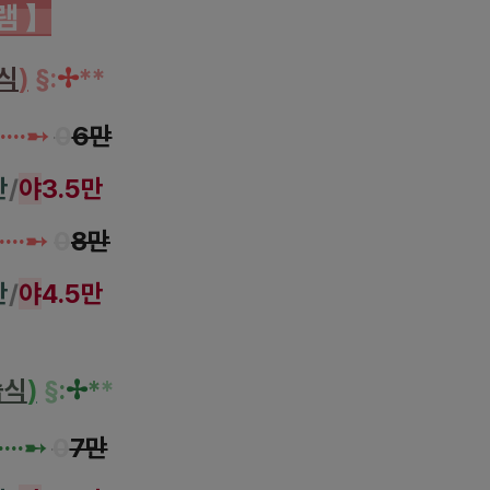
램
】
식
)
§
:
✢
*
*
·
···➸
0
6만
만
/
야
3.5만
·
···➸
0
8만
만
/
야
4.5만
습식
)
§
:
✢
*
*
·····➸
0
7만