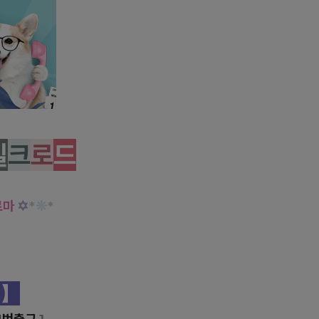
선을 다하여 관리해드리겠습니다!
실
크
로
드
로마
✡
*
❊
*
】