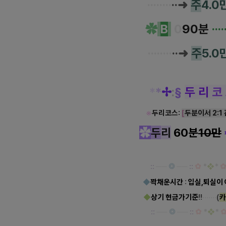
····
···
·
··➜
주
4.0
✿
B
0
90분
···
····
···
·
··➜
주
5.0
*
*
✢
:
§
두 리
코
※
두리코스:
[
두분이서 2:1
✿
두
리
60분
10만
::
──
❂
──
::
✿
*
❖
*
◆
꽉채운시간
:
입실,퇴실이
◆
상기 현금가기준
!!
··
·
···
·
(
카
::
──
❂
──
::
✿
*
❖
*