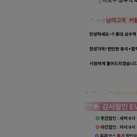
[
마포구
상수역 
*
‥
∞
✤
남여
고객
‡
커
안녕하세요~!! 홍대.상수
정성가득!
편안한 휴식+활
시원하게 풀어드리겠습니
❊
*
*
*
…
✦
…
***
::
❊
::
‥
✦
‥
::
*
*
❉
감사
할
인
E
①
주간
할인 : 새벽 6시
②
야간
할인 : 저녁 6시
③
두리
코스
특가
할인