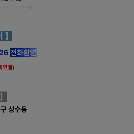
❊
::
*
*
*
…
✦
…
*
*
*
❊
아로마 마사지
처
】
526
전
화
환
영
화연결)
】
구 상수동
아로마 마사지