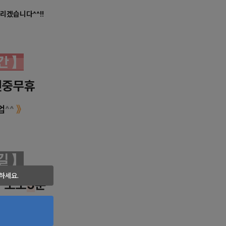
리겠습니다^^!!
시간
】
중무휴
업
^^
》
는길
】
하세요.
 도보
5
분
독막로 76-1
) 2층
✲
✲
✲