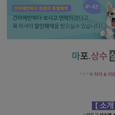
마포 상수동 실크로드 타이 아로마 마사지 최
마
포
.
상
수
*
❊
*
✡
타이 & 아
소개
【