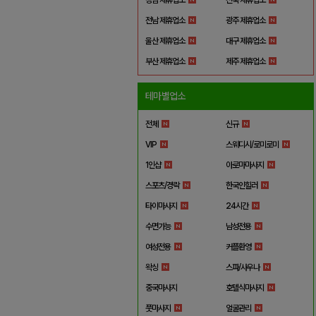
전남 제휴업소
광주 제휴업소
울산 제휴업소
대구 제휴업소
부산 제휴업소
제주 제휴업소
테마별업소
전체
신규
VIP
스웨디시/로미로미
1인샵
아로마마사지
스포츠/경락
한국인힐러
타이마사지
24시간
수면가능
남성전용
여성전용
커플환영
왁싱
스파/사우나
중국마사지
호텔식마사지
풋마사지
얼굴관리