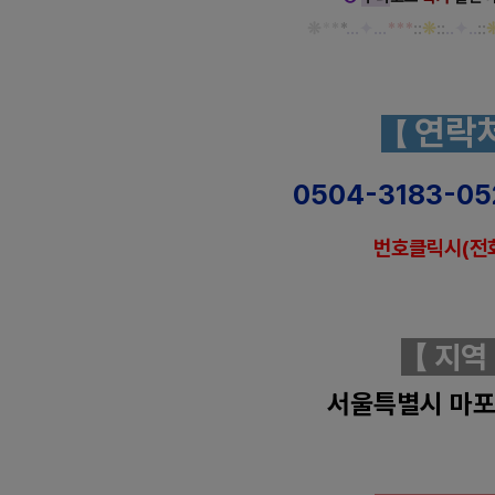
❊
*
*
*
…
✦
…
***
::
❊
::
‥
✦
‥
::
마포 상수동 실크로드 타이 
연락
【
0504-3183-0
번호클릭시(전
【 지역
서울특별시 마포
마포 상수동 실크로드 타이 