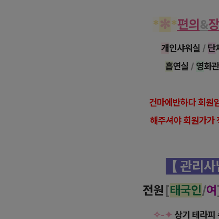
*
✼
*
편의
&
개
인샤워실
/
단
흡
연실
/
영
화관
건
마에반하다 회원임
해
주셔야 회원가가 
【 관리
전원
[
태국인
/
여
✧-✦
상기 테라피