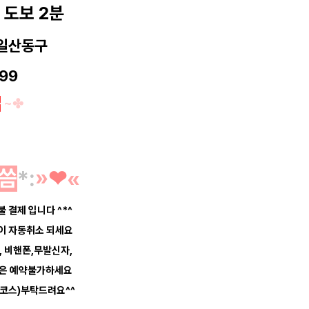
 도보 2분
 일산동구
99
능
~✤
씀
*
:
»
❤︎
«
불 결제 입니다 ^*^
약이 자동취소 되세요
, 비핸폰,무발신자,
등은 예약불가하세요
코스)부탁드려요^^