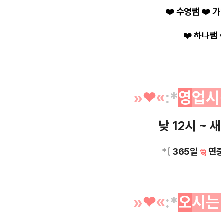
❤️
수영쌤
❤️
가
❤️
하나쌤
»
❤︎
«
:*
영
업시
낮 12시 ~ 
*〔
365일
ಇ
연
»
❤︎
«
:*
오
시는