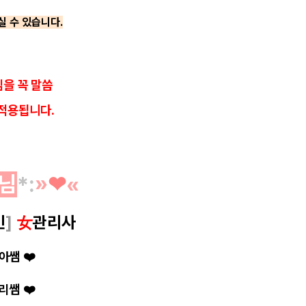
실 수 있습니다.
을 꼭 말씀
적용됩니다.
님
*
:
»
❤︎
«
인
]
女
관리사
아쌤
❤️
일리쌤
❤️