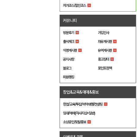
저가코스/할인코스
커뮤니티
방문후기
가입인사
출석체크
자유게시판
익명게시판
유머게시판
공지사항
중고장터
블로그
포인트정책
회원랭킹
창업&교육&매매&홍보
창업/교육/투잡/예약대행/컨설팅
임대/매매(마사지샵+일반)
소상공인/토탈홍보