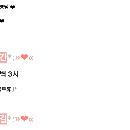
영쌤
❤️
❤️
간
*
:
»
❤︎
«
새벽 3시
중무휴
〕*
길
*
:
»
❤︎
«