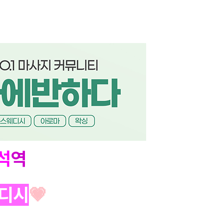
석
역
디시
💗