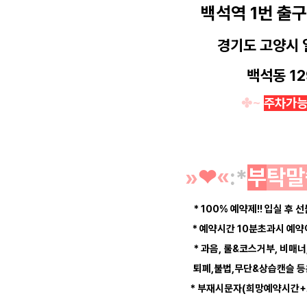
백석역 1번 출구
경기도 고양시
백석동 12
✤~
주차가
»
❤︎
«
:*
부
탁말
* 100% 예약제!! 입실 후 선
* 예약시간 10분초과시 예
* 과음, 룰&코스거부, 비매너
퇴폐,불법,무단&상습캔슬 
* 부재시문자(희망예약시간+