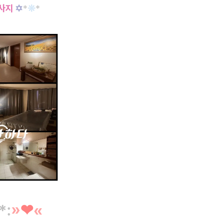
사지
✡
*
❊
*
*
:
»
❤︎
«