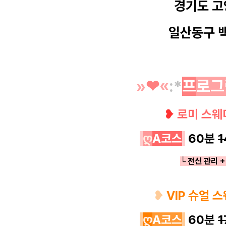
경기도 고
일산동구 
»
❤︎
«
:*
프
로그
❥
로미 스웨
ღ
A코스
60분
1
└ 전신 관리 +
❥
VIP 슈얼 
ღ
A코스
60분
1