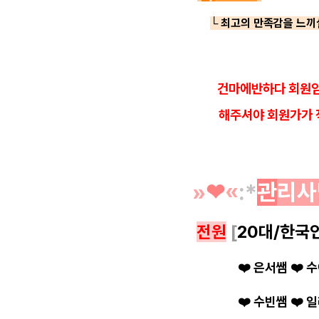
└ 최고의 만족감을
느끼
건마에반하다 회원임
해
주셔야 회원가가 
»
❤︎
«
:*
관
리사
전원
[
20대/한국
❤️ 은서쌤
❤️
수
❤️ 수빈쌤
❤️ 