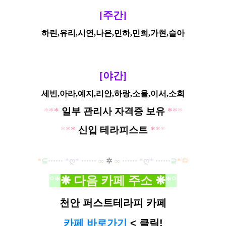
[주간]
하린,유리,시연,나은,민하,민희,가현,슬아
[야간]
세빈,아라,예지,리안,하랑,소율,이서,소희
*
*
*
일부 관리사 자격증 보유
*
*
*
*
*
*
신입 테라피스트
*
*
*
*
⊆
·····
·
*ღ
*
······
∞
✲
∞
······
*ღ
*
······
⊇
*ㅁ
°*
❋
다음 카페 주소
❋
*°
천안 퍼스트테라피 카페
카페 바로가기
< 클릭!