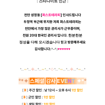
[
스타나이트 인근
]
천안 성정동 [
퍼스트테라피
] 인사드립니다
두정역 부근에 위치한 저희 퍼스트테라피는
천안에서 가장 많은 관리사가 근무중이며,
전원 20대 한국인 관리사 입니다.
한분한분
믿고 방문해
주세요
정성을 다해 모시겠습니다
감사합니다
(
^-^
)
♥
♥
♥
♥
♥
♥
*
…
∽
*
…
◈
…
*
…
∽
*
…
*
◇
*
…
*
∽
…
*
…
◈
…
*
∽
…
*
°
*
✦
스
페
셜
감
사
E
V
E
N
T
✦*
°
[
❥
]
주간 할인
: 낮 12시 ~ 오후 6시
1만 할인
[
❥
]
군인 할인 :
1만 할인
-----------------
[
❥
]
생일 할인 :
1만 할인
-----------------