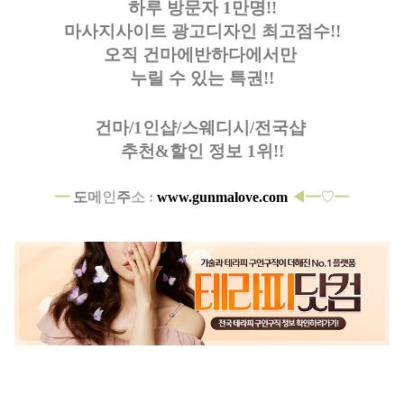
하루 방문자 1만명!!
마사지사이트 광고디자인
최고점수!!
오직 건마에반하다에서만
누릴 수 있는 특권!!
건마/1인샵/스웨디시/전국샵
추천&할인 정보 1위!!
━
도
메
인
주
소 :
www.gunmalove.com
◀━
♡
━