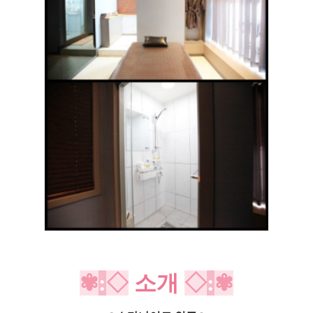
✾
:
◇
소개
◇
:
✾