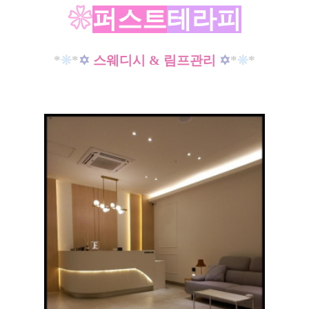
❀
퍼스트
테라피
*
❊
*
✡
스웨디시 & 림프관리
✡
*
❊
*