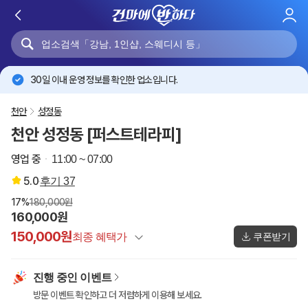
로
그
인
30일 이내 운영 정보를 확인한 업소입니다.
천안
성정동
천안 성정동 [퍼스트테라피]
영업 중
11:00 ~ 07:00
5.0
후기
37
17%
180,000원
160,000원
150,000원
최종 혜택가
쿠폰받기
정상가
180,000원
진행 중인 이벤트
건마에반하다 특별할인
-20,000원
방문 이벤트 확인하고 더 저렴하게 이용해 보세요.
이벤트 할인
-10,000원