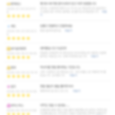
쌤 워낙 육각형 관리사라서 믿고 자주 방문합니다
엥게네스
건식도 시원하게 해주시고 서.비스도 확실하시죠 슬림하시
2026-07-03 22:47:0
고 운동으로 다져진 몸매도 절 홀리는데 충분합니다
더보
8
기
압좋고 청결하고 친절하네요
제드
종종 들려야겠어요
더보기
2026-06-23 09:22:0
8
대박좋습니다 이샵강추
보이슬라포프
한달에 두세번씩 꼭 받아오던 마사지였는데 이렇게 시원해
2026-06-16 01:18:55
본적은 처음입니다. 진짜 추천해드립니다.
더보기
마사지를 정말 좋아하는 1인입니다.
핑뀨
너무 시원하고 잘 받았습니다. 부드러운느낌 저에게 딱 좋
2026-06-09 22:10:14
았습니다. 감사합니다.
더보기
정말 열심히 몸을 풀어주셔서
킬즈
행복하게 잘 받고 갑니다.
더보기
2026-05-30 10:41:45
아직도 잊을 수 없네요.....
까막스딱스
오랜만에 몸에 쌓인 피로 풀려 방문했는데 실장님 추천으로
2026-05-19 01:21:58
리안쌤 봤는데 아직까지 잊을수가없네여 대부분 방들어가