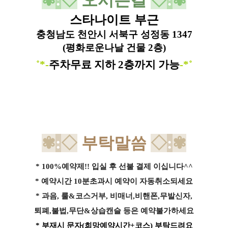
✾
:
◇
오시는길
◇
:
✾
스타나이트 부근
충청남도 천안시 서북구
성정동 1347
(평화로운나날 건물 2층)
˚*-
주차무료 지하 2층까지 가능
-*˚
✾
:
◇
부탁말씀
◇
:
✾
* 100%예약제!! 입실 후 선불 결제 이십니다^^
* 예약시간 10분초과시 예약이 자동취소되세요
* 과음, 룰&코스거부, 비매너,비핸폰,무발신자,
퇴폐,불법,무단&상습캔슬 등은 예약불가하세요
* 부재시 문자(희망예약시간+코스) 부탁드려요