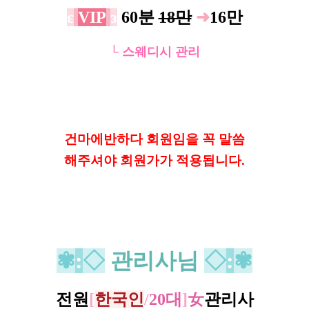
ε
VIP
з
60분
18만
➜
16만
└ 스웨디시 관리
건마에반하다 회원임을 꼭 말씀
해
주셔야 회원가가 적용됩니다.
✾
:
◇
관리사님
◇
:
✾
전원
[
한국인
/
20대
]
女
관리사