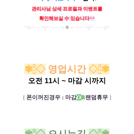
관리사님 상세 프로필과 이벤트를
확인해보실 수 있습니다^^
*
⊆
·····
·
*ღ
*
······
∞
✲
∞
······
*ღ
*
······
⊇
*
✾
:
◇
영업시간
◇
:
✾
오전 11시 ~ 마감 시까지
[
폰이꺼진경우 : 마감
O
R
랜덤휴무
]