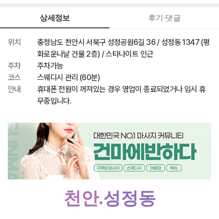
150,000원
최종 혜택가
상세정보
후기·댓글
위치
충청남도 천안시 서북구 성정공원6길 36 / 성정동 1347 (평
화로운나날 건물 2층) / 스타나이트 인근
주차
주차가능
코스
스웨디시 관리 (60분)
안내
휴대폰 전원이 꺼져있는 경우 영업이 종료되었거나 임시 휴
무중입니다.
천안.
성정동