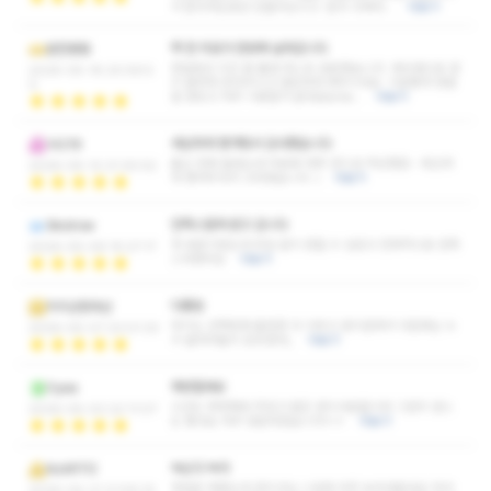
서 준비하는동안 안들어오시고 준비 다해야…
더보기
꽉 찬 피로가 한방에 날라갑니다
완전평형
한달동안 지친 몸 풀겸 퍼스트 방문했습니다 세빈샘으로 관
2026-05-16 20:59:5
리 환하게 웃어주시고 편안하게 해주시네요 기분좋게 정말
0
잘 받았고 자주 이용할거 같네요&nbs…
더보기
세심하게 챙겨줘서 감사했습니다
14216
출근 전에 들렀는데 덕분에 하루 컨디션 떡상했음~ 세심하
2026-05-12 21:30:52
게 챙겨주셔서 고마웠습니다 :)
더보기
만족스럽게 받고 갑니다
Skidrow
첫 방문이었는데 부담 없이 받을 수 있었고 전체적으로 만족
2026-05-09 15:27:17
스러웠어요
더보기
다좋음
지리산한라산
여기는 선택장애 올만큼 다 이쁘고 관리잘해서 다음에는 누
2026-05-07 23:01:33
구 골라야될지 모르겠네;;
더보기
재방할래요
Oyea
시간도 꽉꽉채워 주었고 젊은 관리사분들이라 그런지 센스
2026-05-03 22:11:07
도 좋네요 자주 방문하겠습니다ㅎㅎ
더보기
녹는다 녹아
tkzkfl112
첫방문 해봣는데 관리사님 스킬에 아주 녹아내렸네요 마사
2026-04-21 21:59:10