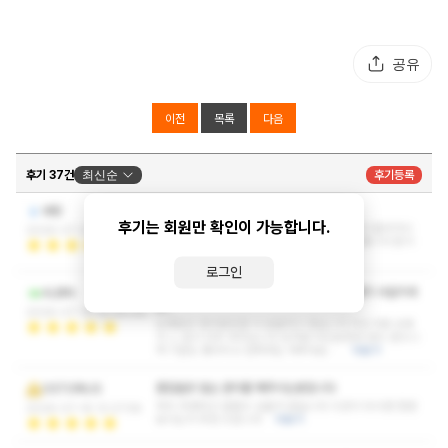
공유
이전
목록
다음
후기 37건
최신순
후기등록
스웨 끈이 짧진 않은데 역대이긴하네요
바탕
후기는 회원만 확인이 가능합니다.
관리가 미쳤다고 할수 있죠.. 기본 건식부터 깔고 들어가시
2026-07-22 10:55:36
는데 땀흘리면서 이렇게 해주는분 없을거라고 봅니다 돈이
전혀 아깝지 않네요 또 보러올게요 !
더보기
로그인
나이 어리고 관리 잘한다고 하던데 실장님에 말이 사실이네
ALBIN
요..
2026-07-19 10:39:08
오랫동안 참아왔던걸 다 분출하고 왔습니다 어린거에 비해
서 스.킬이 아주 뛰어납니다 모처럼 어린분한테 관리 받으니
까 기분도 좋아지고 만족하는 하루네요 …
더보기
흠잡을곳 없는 관리를 해주시는분입니다
OSTORIUS
저의 최애라고 말할수 있을거 같습니다 시간이 되시면 한번
2026-07-16 12:27:58
보시는거 추천 드립니다
더보기