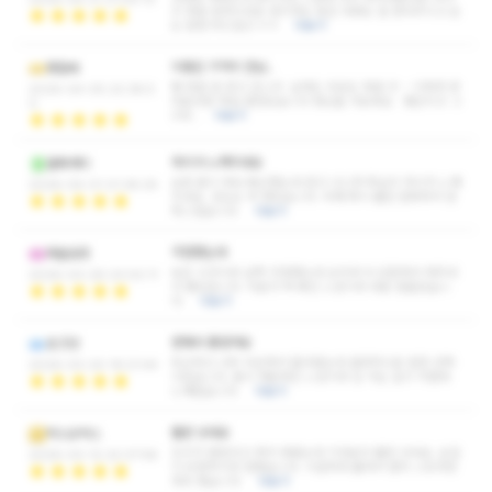
지 정말 잘하시네요 관리하는 동안 대화도 잘 받아주시고 손
도 엄청 부드럽고 ㅎㅎ
더보기
이름은 기억이 안남..
졎잘싸
쌤 정말 잘 받고 갑니다 실력도 외모도 정말 굿 ~ 이제껏 받
2026-04-05 22:38:5
아본곳중 제일 괜찬았습니다 형님들 가보세요 뻥안치고 2
0
0대…
더보기
차이가 느껴지네요
불짜게티
요즘 몸이 계속 뻐근했는데 받고 나니까 확실히 차이가 느껴
2026-04-01 21:36:25
지네요. 강도도 딱 맞았습니다. 어깨 쪽이 훨씬 편해져서 만
족스럽습니다.
더보기
걱정했는데
파블로프
늦은 시간이라 살짝 걱정했는데 오히려 더 집중해서 해주셔
2026-03-26 23:02:11
서 좋았습니다. 피로가 싹 빠진 느낌이라 바로 잠들었습니
다.
더보기
편해서 좋았어요
쵸크닷
퇴근하고 너무 피곤해서 들어왔는데 결과적으로 잘한 선택
2026-03-20 19:21:44
이었습니다. 몸이 개운해진 느낌이라 집 가는 길이 가볍게
느껴졌습니다.
더보기
훨씬 낫네요
박스오박스
친구가 괜찮다고 해서 와봤는데 기대보다 훨씬 낫네요. 손길
2026-03-12 22:37:58
이 안정적이라 편했습니다. 시원하게 풀려서 괜히 스트레칭
계속 했습니다.
더보기