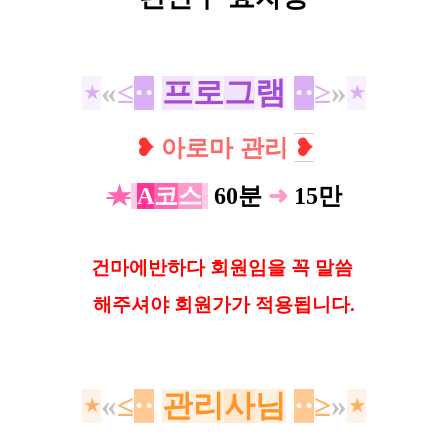
⋆
«
≤
·
·
프
로
그
램
·
·
≥
»
⋆
❥
아로마 관리
❥
★
A
코
스
60분
➜
15만
건마에반하다 회원임을 꼭 말씀
해
주셔야 회원가가 적용됩니다.
⋆
«
≤
·
·
관
리
사
님
·
·
≥
»
⋆