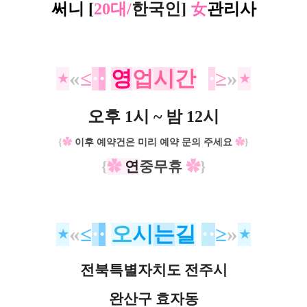
써니
[
20대/
한국인]
女
관리사
⋆
«
≤
·
·
영
업
시
간
·
·
≥
»
⋆
오후 1시 ~ 밤 12시
{
✿
이후 예약건은 미리
예약 문의 주세요
✿
}
{
✿
연
중무휴
✿
}
⋆
«
≤
·
·
오
시
는
길
·
·
≥
»
⋆
전북특별자치도 전주시
완산구 효자동