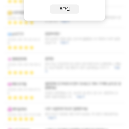
관리 대단하네요^^
더보기
로그인
재방문해야겠어요
너주려충전
섬세한 마사지 완전 중독성 있어요 ㅋㅋ 너무 만족하면서 받
2026-06-28 22:34:51
고 갑니다
더보기
살살녹네요~
po0113
관리실력이 정말 말도 안되게 훌륭합니다 매력이 아주 엄청
2026-06-15 02:22:3
났습니다
더보기
9
설레임
짬짜면후룩
관리사님 친절하게 웃으면서 관리해주셔서 오랜만에 느껴보
2026-06-09 18:59:2
는 두근거림에 기분 좋았구 많이 설레였습니다ㅎㅎ
더보
7
기
얼마전에 친구따라 우연히 다녀오고 계속 기억에 남아 또 방
쿼우조치틸
문했네요
2026-06-01 09:47:3
두번다 만족했습니다. 감사히 잘 받고 갑니다. 번창하시고
4
종종 방문하겠습니다.
더보기
너무 시원하게 마사지 잘해주셔요
체미슬라바
관리사님이 텐션도 좋으셔서 농담도 주고받고 잼있었어요
2026-05-29 11:01:48
더보기