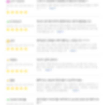
스웨디시 궁금해서 방문했는데 좋은곳이었네요ㅋ
LOFTSSON
관리해주신 쌤^^정성스럽게 마사지 해주셨는데 별보고 왔어
2026-05-26 04:08:2
요ㅋㅋㅋ
더보기
3
마사지 받기에 최적의 환경이라고 생각이들었습니다
STANLEY
내부가 넓고 쾌적한데 관리사분도 미인인데다가 마사지도
2026-05-14 09:43:21
굉장히 잘 해주시고 조명이나 틀어놓은 음악까지도 보고 듣
기에 좋았습니다
더보기
뭉처있던 근육들이 쫘악 풀리는 느낌입니다 ㅋㅋㅋ
선비
마사지 받는 내내 이런저런 예기도 먼저 건내주시고 리액
2026-04-28 09:31:14
션도 좋으시네요 관리받는 동안 시간이 어찌가는지 모를정
도로 즐거운 시간이 였습니다
더보기
마사지 실력 상타치!
백령자
하나하나 정말 정성드레 관리해주는 느낌 짱! 어디 하나 소
2026-04-25 22:43:3
홀히 하지 않네요. 이런게 진짜 마사지지 라는 생각이 확 듭
6
니다.
더보기
활짝 웃는 모습과 멋진비율이 인상적이네요~
헬렌
응대와 시설 모두 훌륭해 다시 이용하고 싶어요 마사지도 시
2026-04-23 23:57:01
원하고 대화도 잘통하고~ 정말 좋았네요~ 성격도 시원시원
하네요~ 다음에 또보러올께요~
더보기
관리자분이 마사지를 아주여리고 순수한 감성으로 해주시네
아샤우치후아틀
요~!
2026-04-14 15:16:09