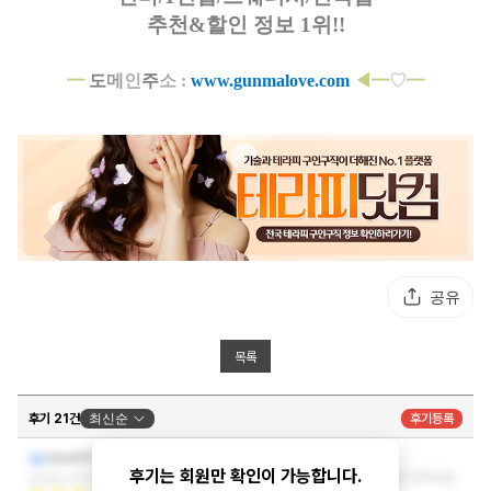
추천&할인 정보 1위!!
━
도
메
인
주
소 :
www.gunmalove.com
◀━
♡
━
공유
목록
후기 21건
최신순
후기등록
큰 힐링이 되었습니다 ^^
rono0111
후기는 회원만 확인이 가능합니다.
사실 한결같은 곳을 찾기가 쉽지 않았는데 손끝이 살아있는
2026-07-04 20:43:17