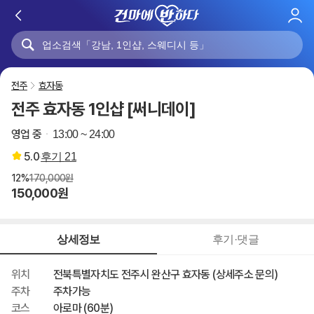
로
그
인
전주
효자동
전주 효자동 1인샵 [써니데이]
영업 중
13:00 ~ 24:00
5.0
후기
21
12%
170,000원
150,000원
상세정보
후기·댓글
위치
전북특별자치도 전주시 완산구 효자동 (상세주소 문의)
주차
주차가능
코스
아로마 (60분)