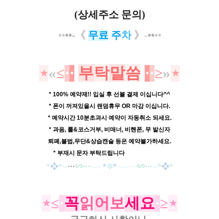
(상세주소 문의)
••
••-
《
무
료
주
차
》-
••
••
부
탁
말
씀
⋆
«
≤
·
·
·
·
≥
»
⋆
* 100% 예약제!! 입실 후 선불 결제 이십니다^^
* 폰이 꺼져있을시 랜덤휴무 OR 마감 이십니다.
* 예약시간 10분초과시 예약이 자동취소 되세요.
* 과음, 룰&코스거부, 비매너, 비핸폰, 무 발신자
퇴폐,불법,무단&상습캔슬 등은 예약불가하세요.
* 부재시 문자 부탁드립니다
---------------------
*
❖
*
─
···
∽···
──
*
✲
*
──
···
∽···
─
*
❖
*
⋆
≤
·
꼭
읽
어
보
세
요
·
≥
⋆