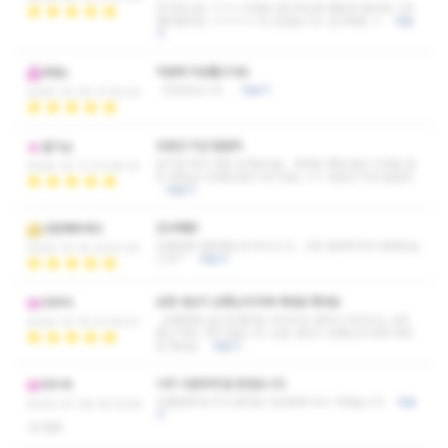
추가적으로 ㅋㅋㅋ 귀여운 관리자님에 행동과 애교에 그만
빵터졌어요~!ㅋㅋㅋㅋ 또 오겠습니다. 감사해용 ㅋ
더보
기
덕분에 피로풀고가요
독뱀z
친절하십니다 .
더보기
2025-10-20 11:35:22
당분간 지갑 털릴듯.
즐기남
보기만 하다 처음 남겨보네요.. 제대로 찾았네요! 지대로 힐
2025-10-17 01:08:10
링 받음요!! 무릉도원이 여기네요 ㅎㅎ 당분간 지갑 털릴듯.
더보기
감사해용!
다함께투게더
오랜만에 방문했는데 역시나 굿.. 너무 잘해주셔서 잘받았습
2025-10-15 23:51:30
니다^^
더보기
요즘 내상이 심했는데 회복 제대로 했네요
여쿠야
오랜만에 갔는데 좋네요 마사지도 잘하고 마인드도 너무
2025-10-15 01:05:41
좋고 자주 가야 겠습니다. 요즘 내상이 심했는데 회복 제대
로 했네요
더보기
너무 시원하게 잘 받았슫니다
마이넥
오랜만에 팁 주고 왔네요 피곤핳때 다시 가겠습니다
더보
2025-07-28 16:12:50
기
없음