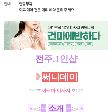
안내
연중무휴
이후 예약 건은 미리 예약 문의 주세요
전
주.1인샵
❥
써니데이
*
❊
*
✡
아로마 마사지
✡
*
❊
*
⋆
«
≤
·
·
소
개
·
·
≥
»
⋆