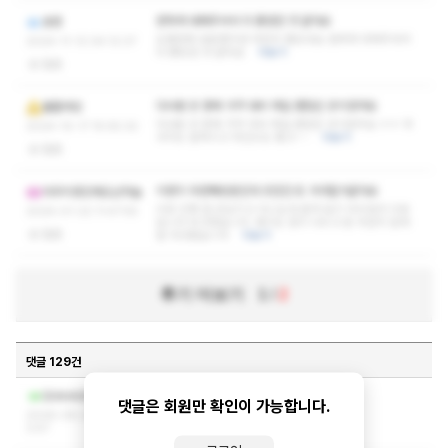
편하게 대해주셔서 더 좋았던 것 같아요
호엥
오랜만에 방문했지만 여전히 좋았네요 편하게 대해주셔서
2024-11-12 04:12:37
더 좋았던 것 같아요
더보기
없음
다녀본 곳 중에 가격 대비 제일 괜찮은 곳이었어요
롤플레잉
다녀본 곳 중에 가격 대비 제일 괜찮은 곳이었어요 ㅎㅎ 마
2024-10-17 15:55:32
사지도 잘하시고 마인드도 좋고~~
더보기
없음
이번이 두번째방문인데 조만간 또 가야할거같아요
아무리생강캐도난마늘
리뷰 진짜 잘 안남기고 다니는데 혼자 알기 아쉬워서 리뷰
2024-01-22 11:47:55
답니다 최고였습니다. 얘기도 많이 나누고 돈 아깝지 않게
없음
잘 다녀왔습니다
더보기
후기 더보기
1
/
2
댓글 129건
작성자와 관리자만 볼 수 있는 댓글입니다.
Qlxkvkdbh
댓글은 회원만 확인이 가능합니다.
2026-06-28 06:0
3:57